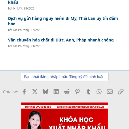
khẩu
bởi
NHU Y
,
28/2/26
Dịch vụ gửi hàng nguy hiểm đi Mỹ, Thái Lan uy tín đảm
bảo
bởi
Ms Phương
,
27/2/26
Vận chuyển hóa chất đi Đức, Anh, Pháp nhanh chóng
bởi
Ms Phương
,
23/2/26
Bạn phải đăng nhập hoặc đăng ký để bình luận.
Facebook
X
Bluesky
LinkedIn
Reddit
Pinterest
Tumblr
WhatsApp
Email
Li
Chia sẻ: