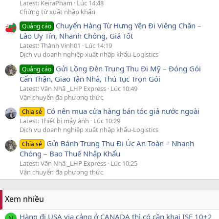
Latest: KeiraPham
Lúc 14:48
Chứng từ xuất nhập khẩu
Chuyển Hàng Từ Hưng Yên Đi Viêng Chăn –
Quảng cáo
Lào Uy Tín, Nhanh Chóng, Giá Tốt
Latest: Thành Vinh01
Lúc 14:19
Dịch vụ doanh nghiệp xuất nhập khẩu-Logistics
Gửi Lồng Đèn Trung Thu Đi Mỹ – Đóng Gói
Quảng cáo
Cẩn Thận, Giao Tận Nhà, Thủ Tục Trọn Gói
Latest: Văn Nhã _LHP Express
Lúc 10:49
Vận chuyển đa phương thức
Có nên mua cửa hàng bán tóc giả nước ngoài
Chia sẻ
Latest: Thiết bị máy ảnh
Lúc 10:29
Dịch vụ doanh nghiệp xuất nhập khẩu-Logistics
Gửi Bánh Trung Thu Đi Úc An Toàn – Nhanh
Chia sẻ
Chóng – Bao Thuế Nhập Khẩu
Latest: Văn Nhã _LHP Express
Lúc 10:25
Vận chuyển đa phương thức
Xem nhiều
Hàng đi USA via cảng ở CANADA thì có cần khai ISF 10+2
N