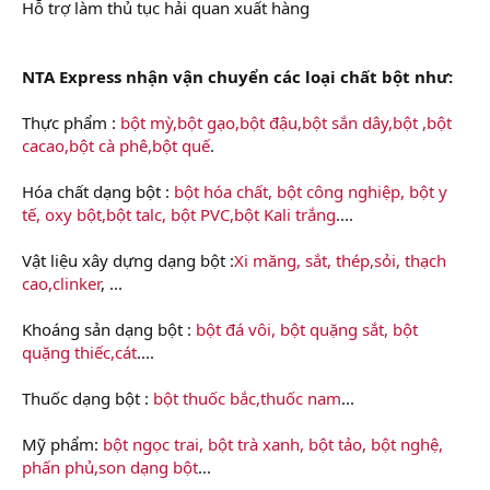
Hỗ trợ làm thủ tục hải quan xuất hàng
NTA Express nhận vận chuyển các loại chất bột như:
Thực phẩm :
bột mỳ,bột gạo,bột đậu,bột sắn dây,bột ,bột
cacao,bột cà phê,bột quế
.
Hóa chất dạng bột :
bột hóa chất, bột công nghiệp, bột y
tế, oxy bột,bột talc, bột PVC,bột Kali trắng
....
Vật liệu xây dựng dạng bột :
Xi măng, sắt, thép,sỏi, thạch
cao,clinker
, ...
Khoáng sản dạng bột :
bột đá vôi, bột quặng sắt, bột
quặng thiếc,cát
....
Thuốc dạng bột :
bột thuốc bắc,thuốc nam
...
Mỹ phẩm:
bột ngọc trai, bột trà xanh, bột tảo, bột nghệ,
phấn phủ,son dạng bột
...