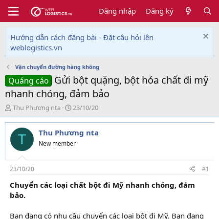
Đăng nhập
Đăng ký
Hướng dẫn cách đăng bài - Đặt câu hỏi lên
weblogistics.vn
Vận chuyển đường hàng không
Gửi bột quặng, bột hóa chất đi mỹ
Quảng cáo
nhanh chóng, đảm bảo
T
N
Thu Phương nta
23/10/20
h
g
r
à
Thu Phương nta
e
y
T
a
g
New member
d
ử
s
i
t
23/10/20
#1
a
Chuyển các loại chất bột đi Mỹ nhanh chóng, đảm
r
bảo.
t
e
r
Bạn đang có nhu cầu chuyển các loại bột đi Mỹ. Bạn đang