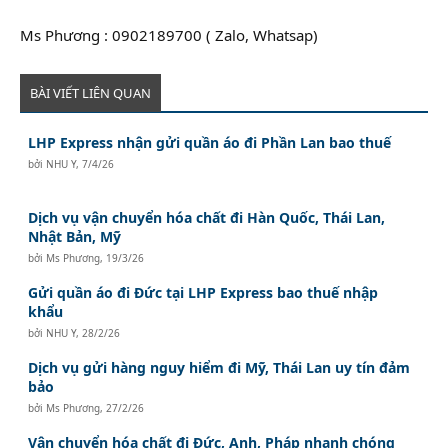
Ms Phương : 0902189700 ( Zalo, Whatsap)
BÀI VIẾT LIÊN QUAN
LHP Express nhận gửi quần áo đi Phần Lan bao thuế
bởi
NHU Y
,
7/4/26
Dịch vụ vận chuyển hóa chất đi Hàn Quốc, Thái Lan,
Nhật Bản, Mỹ
bởi
Ms Phương
,
19/3/26
Gửi quần áo đi Đức tại LHP Express bao thuế nhập
khẩu
bởi
NHU Y
,
28/2/26
Dịch vụ gửi hàng nguy hiểm đi Mỹ, Thái Lan uy tín đảm
bảo
bởi
Ms Phương
,
27/2/26
Vận chuyển hóa chất đi Đức, Anh, Pháp nhanh chóng