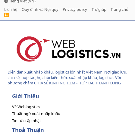
Tiếng Việt (VN)
Liên hệ
Quy định và Nội quy
Privacy policy
Trợ giúp
Trang chủ
R
S
S
Diễn đàn xuất nhập khẩu, logistics lớn nhất Việt Nam. Nơi giao lưu,
chia sẻ, hợp tác, học hỏi kiến thức xuất nhập khẩu, logistics. Với
phương châm CHIA SẺ KINH NGHIỆM - HỢP TÁC THÀNH CÔNG
Giới Thiệu
Về Weblogistics
Thuật ngữ xuất nhập khẩu
Tin tức cập nhật
Thoả Thuận