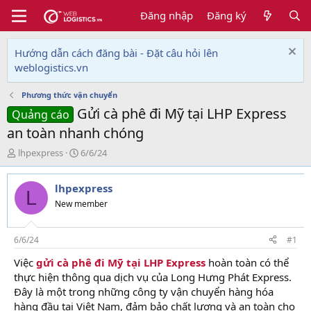
Đăng nhập
Đăng ký
Hướng dẫn cách đăng bài - Đặt câu hỏi lên
weblogistics.vn
Phương thức vận chuyển
Gửi cà phê đi Mỹ tại LHP Express
Quảng cáo
an toàn nhanh chóng
T
N
lhpexpress
6/6/24
h
g
r
à
lhpexpress
e
y
L
a
g
New member
d
ử
s
i
t
6/6/24
#1
a
Việc
gửi cà phê đi Mỹ tại LHP Express
hoàn toàn có thể
r
thực hiện thông qua dịch vụ của Long Hưng Phát Express.
t
e
Đây là một trong những công ty vận chuyển hàng hóa
r
hàng đầu tại Việt Nam, đảm bảo chất lượng và an toàn cho