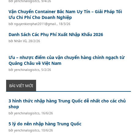
bởi
yenchinalogisitcs
,
9/4/26
Vận Chuyển Container Bắc Nam Uy Tín – Giải Pháp Tối
Ưu Chi Phí Cho Doanh Nghiệp
bởi
nguyenkienphat2011@gmail.
,
18/3/26
Danh Sách Các Phụ Phí Xuất Nhập Khẩu 2026
bởi
Nhân Vũ
,
28/2/26
Ưu – nhược điểm của vận chuyển hàng chính ngạch từ
Quảng Châu về Việt Nam
bởi
yenchinalogisitcs
,
5/2/26
BÀI VIẾT MỚI
3 hình thức nhập hàng Trung Quốc dễ nhất cho các chủ
shop
bởi
yenchinalogisitcs
,
16/6/26
5 lý do nên nhập hàng Trung Quốc
bởi
yenchinalogisitcs
,
10/6/26