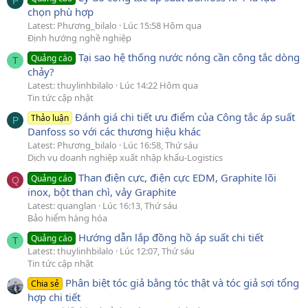
P
chọn phù hợp
Latest: Phương_bilalo
Lúc 15:58 Hôm qua
Định hướng nghề nghiệp
Tại sao hệ thống nước nóng cần công tắc dòng
Quảng cáo
T
chảy?
Latest: thuylinhbilalo
Lúc 14:22 Hôm qua
Tin tức cập nhật
Đánh giá chi tiết ưu điểm của Công tắc áp suất
Thảo luận
P
Danfoss so với các thương hiệu khác
Latest: Phương_bilalo
Lúc 16:58, Thứ sáu
Dịch vụ doanh nghiệp xuất nhập khẩu-Logistics
Than điện cực, điện cực EDM, Graphite lõi
Quảng cáo
Q
inox, bột than chì, vảy Graphite
Latest: quanglan
Lúc 16:13, Thứ sáu
Bảo hiểm hàng hóa
Hướng dẫn lắp đồng hồ áp suất chi tiết
Quảng cáo
T
Latest: thuylinhbilalo
Lúc 12:07, Thứ sáu
Tin tức cập nhật
Phân biệt tóc giả bằng tóc thật và tóc giả sợi tổng
Chia sẻ
hợp chi tiết