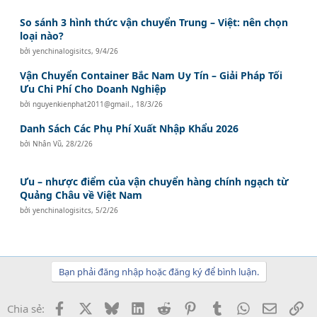
So sánh 3 hình thức vận chuyển Trung – Việt: nên chọn
loại nào?
bởi
yenchinalogisitcs
,
9/4/26
Vận Chuyển Container Bắc Nam Uy Tín – Giải Pháp Tối
Ưu Chi Phí Cho Doanh Nghiệp
bởi
nguyenkienphat2011@gmail.
,
18/3/26
Danh Sách Các Phụ Phí Xuất Nhập Khẩu 2026
bởi
Nhân Vũ
,
28/2/26
Ưu – nhược điểm của vận chuyển hàng chính ngạch từ
Quảng Châu về Việt Nam
bởi
yenchinalogisitcs
,
5/2/26
Bạn phải đăng nhập hoặc đăng ký để bình luận.
Facebook
X
Bluesky
LinkedIn
Reddit
Pinterest
Tumblr
WhatsApp
Email
Li
Chia sẻ: