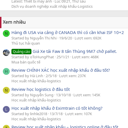
Latest: Thiết bị máy ảnh
Lúc 09:21, Thứ sáu
Dịch vụ doanh nghiệp xuất nhập khẩu-Logistics
Xem nhiều
Hàng đi USA via cảng ở CANADA thì có cần khai ISF 10+2
N
Started by Nguyễn Thị Nhi
19/6/20
Lượt xem: 692K
Thủ tục hải quan
Giá Xe tải Faw 8 tấn Thùng 9M7 chở pallet.
Quảng cáo
Started by oToHungPhat
25/1/21
Lượt xem: 468K
Mua bán quốc tế
Review CHÍNH XÁC học xuất nhập khẩu ở đâu tốt?
H
Started by Hà Linh
2/5/18
Lượt xem: 237K
Học xuất nhập khẩu-logistics
Review học logistics ở đâu tốt
N
Started by Nguyễn Sung
13/10/18
Lượt xem: 145K
Học xuất nhập khẩu-logistics
Học xuất nhập khẩu ở Eximtrain có tốt không?
L
Started by linhle2018
13/7/18
Lượt xem: 107K
Học xuất nhập khẩu-logistics
Review học xuất nhập khẩu – logistics online ở đâu tốt