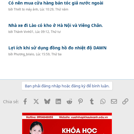
Có nên mua cửa hàng bán tóc giả nước ngoài
bởi
Thiết bị máy ảnh
,
Lúc 10:29, Thứ năm
Nhà xe đi Lào có kho ở Hà Nội và Viêng Chăn.
bởi
Thành Vinh01
,
Lúc 09:12, Thứ tư
Lợi ích khi sử dụng đồng hồ đo nhiệt độ DAWN
bởi
Phương_bilalo
,
Lúc 15:59, Thứ ba
Bạn phải đăng nhập hoặc đăng ký để bình luận.
Facebook
X
Bluesky
LinkedIn
Reddit
Pinterest
Tumblr
WhatsApp
Email
Li
Chia sẻ: