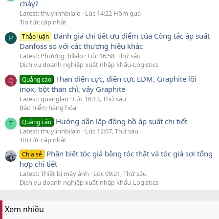
chảy?
Latest: thuylinhbilalo
Lúc 14:22 Hôm qua
Tin tức cập nhật
Đánh giá chi tiết ưu điểm của Công tắc áp suất
Thảo luận
P
Danfoss so với các thương hiệu khác
Latest: Phương_bilalo
Lúc 16:58, Thứ sáu
Dịch vụ doanh nghiệp xuất nhập khẩu-Logistics
Than điện cực, điện cực EDM, Graphite lõi
Quảng cáo
Q
inox, bột than chì, vảy Graphite
Latest: quanglan
Lúc 16:13, Thứ sáu
Bảo hiểm hàng hóa
Hướng dẫn lắp đồng hồ áp suất chi tiết
Quảng cáo
T
Latest: thuylinhbilalo
Lúc 12:07, Thứ sáu
Tin tức cập nhật
Phân biệt tóc giả bằng tóc thật và tóc giả sợi tổng
Chia sẻ
hợp chi tiết
Latest: Thiết bị máy ảnh
Lúc 09:21, Thứ sáu
Dịch vụ doanh nghiệp xuất nhập khẩu-Logistics
Xem nhiều