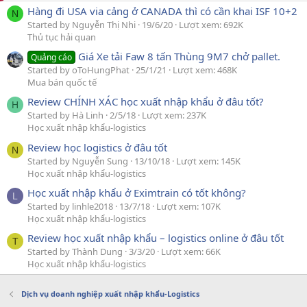
Hàng đi USA via cảng ở CANADA thì có cần khai ISF 10+2
N
Started by Nguyễn Thị Nhi
19/6/20
Lượt xem: 692K
Thủ tục hải quan
Giá Xe tải Faw 8 tấn Thùng 9M7 chở pallet.
Quảng cáo
Started by oToHungPhat
25/1/21
Lượt xem: 468K
Mua bán quốc tế
Review CHÍNH XÁC học xuất nhập khẩu ở đâu tốt?
H
Started by Hà Linh
2/5/18
Lượt xem: 237K
Học xuất nhập khẩu-logistics
Review học logistics ở đâu tốt
N
Started by Nguyễn Sung
13/10/18
Lượt xem: 145K
Học xuất nhập khẩu-logistics
Học xuất nhập khẩu ở Eximtrain có tốt không?
L
Started by linhle2018
13/7/18
Lượt xem: 107K
Học xuất nhập khẩu-logistics
Review học xuất nhập khẩu – logistics online ở đâu tốt
T
Started by Thành Dung
3/3/20
Lượt xem: 66K
Học xuất nhập khẩu-logistics
Dịch vụ doanh nghiệp xuất nhập khẩu-Logistics