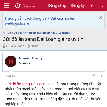
Đăng nhập
Đăng ký
Hướng dẫn cách đăng bài - Đặt câu hỏi lên
weblogistics.vn
Dịch vụ doanh nghiệp xuất nhập khẩu-Logistics
Gửi đồ ăn sang Đài Loan giá rẻ uy tín
T
N
Huyền Trang
30/8/19
h
g
r
à
Huyền Trang
e
y
H
a
g
Member
d
ử
s
i
t
30/8/19
#1
a
Gửi đồ ăn sang Đài Loan
đang là một trong những nhu cầu
r
phát triển mạnh gần đây bởi lượng người Việt cư trú ở xứ
t
e
Đài ngày càng cao. Thấu hiểu nhu cầu người dùng, H5S
r
luôn mang đến cho khách hàng dịch vụ tốt nhất và chuyên
nghiệp nhất.