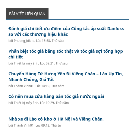
BÀI VIẾT LIÊN QUAN
Đánh giá chi tiết ưu điểm của Công tắc áp suất Danfoss
so với các thương hiệu khác
bởi
Phương_bilalo
,
Lúc 16:58, Thứ sáu
Phân biệt tóc giả bằng tóc thật và tóc giả sợi tổng hợp
chi tiết
bởi
Thiết bị máy ảnh
,
Lúc 09:21, Thứ sáu
Chuyển Hàng Từ Hưng Yên Đi Viêng Chăn – Lào Uy Tín,
Nhanh Chóng, Giá Tốt
bởi
Thành Vinh01
,
Lúc 14:19, Thứ năm
Có nên mua cửa hàng bán tóc giả nước ngoài
bởi
Thiết bị máy ảnh
,
Lúc 10:29, Thứ năm
Nhà xe đi Lào có kho ở Hà Nội và Viêng Chăn.
bởi
Thành Vinh01
,
Lúc 09:12, Thứ tư