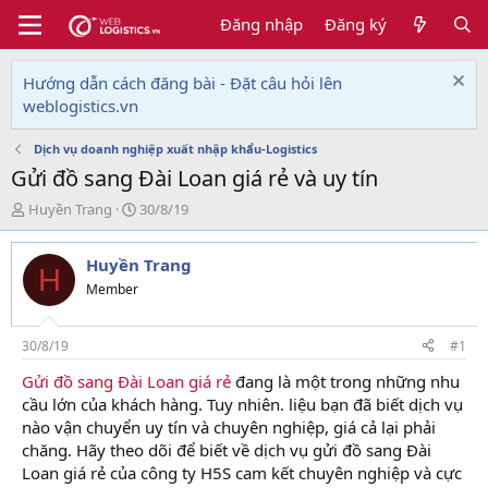
Đăng nhập
Đăng ký
Hướng dẫn cách đăng bài - Đặt câu hỏi lên
weblogistics.vn
Dịch vụ doanh nghiệp xuất nhập khẩu-Logistics
Gửi đồ sang Đài Loan giá rẻ và uy tín
T
N
Huyền Trang
30/8/19
h
g
r
à
Huyền Trang
e
y
H
a
g
Member
d
ử
s
i
t
30/8/19
#1
a
Gửi đồ sang Đài Loan giá rẻ
đang là một trong những nhu
r
cầu lớn của khách hàng. Tuy nhiên. liệu bạn đã biết dịch vụ
t
e
nào vận chuyển uy tín và chuyên nghiệp, giá cả lại phải
r
chăng. Hãy theo dõi để biết về dịch vụ gửi đồ sang Đài
Loan giá rẻ của công ty H5S cam kết chuyên nghiệp và cực