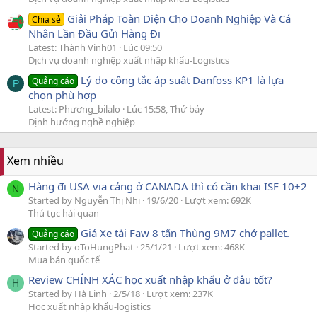
Giải Pháp Toàn Diện Cho Doanh Nghiệp Và Cá
Chia sẻ
Nhân Lần Đầu Gửi Hàng Đi
Latest: Thành Vinh01
Lúc 09:50
Dịch vụ doanh nghiệp xuất nhập khẩu-Logistics
Lý do công tắc áp suất Danfoss KP1 là lựa
Quảng cáo
P
chọn phù hợp
Latest: Phương_bilalo
Lúc 15:58, Thứ bảy
Định hướng nghề nghiệp
Xem nhiều
Hàng đi USA via cảng ở CANADA thì có cần khai ISF 10+2
N
Started by Nguyễn Thị Nhi
19/6/20
Lượt xem: 692K
Thủ tục hải quan
Giá Xe tải Faw 8 tấn Thùng 9M7 chở pallet.
Quảng cáo
Started by oToHungPhat
25/1/21
Lượt xem: 468K
Mua bán quốc tế
Review CHÍNH XÁC học xuất nhập khẩu ở đâu tốt?
H
Started by Hà Linh
2/5/18
Lượt xem: 237K
Học xuất nhập khẩu-logistics