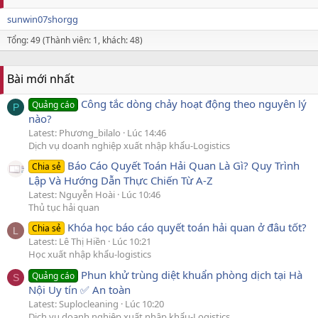
sunwin07shorgg
Tổng: 49 (Thành viên: 1, khách: 48)
Bài mới nhất
Công tắc dòng chảy hoạt động theo nguyên lý
Quảng cáo
P
nào?
Latest: Phương_bilalo
Lúc 14:46
Dịch vụ doanh nghiệp xuất nhập khẩu-Logistics
Báo Cáo Quyết Toán Hải Quan Là Gì? Quy Trình
Chia sẻ
Lập Và Hướng Dẫn Thực Chiến Từ A-Z
Latest: Nguyễn Hoài
Lúc 10:46
Thủ tục hải quan
Khóa học báo cáo quyết toán hải quan ở đâu tốt?
Chia sẻ
L
Latest: Lê Thị Hiền
Lúc 10:21
Học xuất nhập khẩu-logistics
Phun khử trùng diệt khuẩn phòng dịch tại Hà
Quảng cáo
S
Nội Uy tín ✅ An toàn
Latest: Suplocleaning
Lúc 10:20
Dịch vụ doanh nghiệp xuất nhập khẩu-Logistics