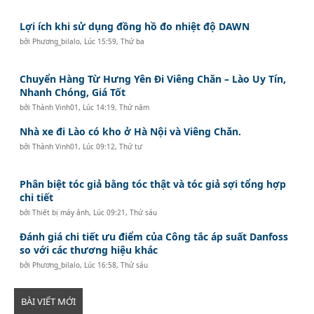
Lợi ích khi sử dụng đồng hồ đo nhiệt độ DAWN
bởi
Phương_bilalo
,
Lúc 15:59, Thứ ba
Chuyển Hàng Từ Hưng Yên Đi Viêng Chăn – Lào Uy Tín,
Nhanh Chóng, Giá Tốt
bởi
Thành Vinh01
,
Lúc 14:19, Thứ năm
Nhà xe đi Lào có kho ở Hà Nội và Viêng Chăn.
bởi
Thành Vinh01
,
Lúc 09:12, Thứ tư
Phân biệt tóc giả bằng tóc thật và tóc giả sợi tổng hợp
chi tiết
bởi
Thiết bị máy ảnh
,
Lúc 09:21, Thứ sáu
Đánh giá chi tiết ưu điểm của Công tắc áp suất Danfoss
so với các thương hiệu khác
bởi
Phương_bilalo
,
Lúc 16:58, Thứ sáu
BÀI VIẾT MỚI