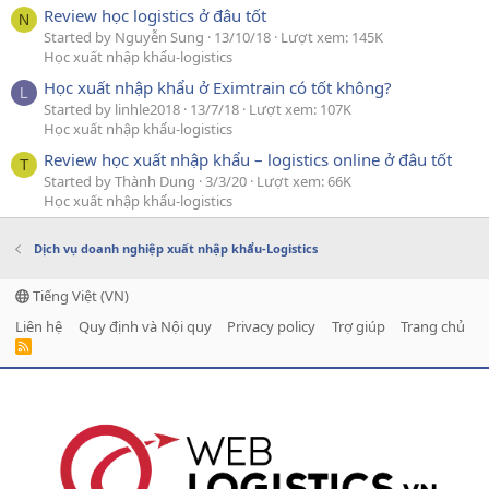
Review học logistics ở đâu tốt
N
Started by Nguyễn Sung
13/10/18
Lượt xem: 145K
Học xuất nhập khẩu-logistics
Học xuất nhập khẩu ở Eximtrain có tốt không?
L
Started by linhle2018
13/7/18
Lượt xem: 107K
Học xuất nhập khẩu-logistics
Review học xuất nhập khẩu – logistics online ở đâu tốt
T
Started by Thành Dung
3/3/20
Lượt xem: 66K
Học xuất nhập khẩu-logistics
Dịch vụ doanh nghiệp xuất nhập khẩu-Logistics
Tiếng Việt (VN)
Liên hệ
Quy định và Nội quy
Privacy policy
Trợ giúp
Trang chủ
R
S
S