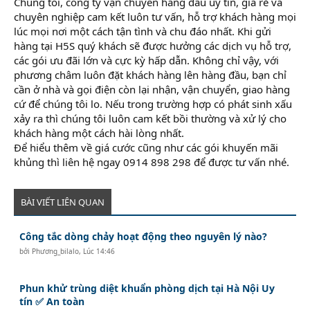
Chúng tôi, công ty vận chuyển hàng đầu uy tín, giá rẻ và
chuyên nghiệp cam kết luôn tư vấn, hỗ trợ khách hàng mọi
lúc mọi nơi một cách tận tình và chu đáo nhất. Khi gửi
hàng tại H5S quý khách sẽ được hưởng các dịch vụ hỗ trợ,
các gói ưu đãi lớn và cực kỳ hấp dẫn. Không chỉ vậy, với
phương châm luôn đặt khách hàng lên hàng đầu, bạn chỉ
cần ở nhà và gọi điện còn lại nhận, vận chuyển, giao hàng
cứ để chúng tôi lo. Nếu trong trường hợp có phát sinh xấu
xảy ra thì chúng tôi luôn cam kết bồi thường và xử lý cho
khách hàng một cách hài lòng nhất.
Để hiểu thêm về giá cước cũng như các gói khuyến mãi
khủng thì liên hệ ngay 0914 898 298 để được tư vấn nhé.
BÀI VIẾT LIÊN QUAN
Công tắc dòng chảy hoạt động theo nguyên lý nào?
bởi
Phương_bilalo
,
Lúc 14:46
Phun khử trùng diệt khuẩn phòng dịch tại Hà Nội Uy
tín ✅ An toàn