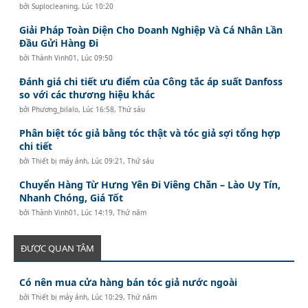
bởi
Suplocleaning
,
Lúc 10:20
Giải Pháp Toàn Diện Cho Doanh Nghiệp Và Cá Nhân Lần
Đầu Gửi Hàng Đi
bởi
Thành Vinh01
,
Lúc 09:50
Đánh giá chi tiết ưu điểm của Công tắc áp suất Danfoss
so với các thương hiệu khác
bởi
Phương_bilalo
,
Lúc 16:58, Thứ sáu
Phân biệt tóc giả bằng tóc thật và tóc giả sợi tổng hợp
chi tiết
bởi
Thiết bị máy ảnh
,
Lúc 09:21, Thứ sáu
Chuyển Hàng Từ Hưng Yên Đi Viêng Chăn – Lào Uy Tín,
Nhanh Chóng, Giá Tốt
bởi
Thành Vinh01
,
Lúc 14:19, Thứ năm
ĐƯỢC QUAN TÂM
Có nên mua cửa hàng bán tóc giả nước ngoài
bởi
Thiết bị máy ảnh
,
Lúc 10:29, Thứ năm