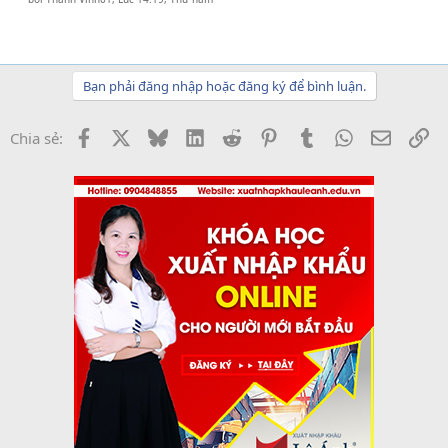
Bạn phải đăng nhập hoặc đăng ký để bình luận.
Facebook
X
Bluesky
LinkedIn
Reddit
Pinterest
Tumblr
WhatsApp
Email
Li
Chia sẻ: