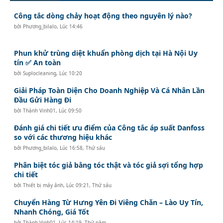
Công tắc dòng chảy hoạt động theo nguyên lý nào?
bởi
Phương_bilalo
,
Lúc 14:46
Phun khử trùng diệt khuẩn phòng dịch tại Hà Nội Uy
tín ✅ An toàn
bởi
Suplocleaning
,
Lúc 10:20
Giải Pháp Toàn Diện Cho Doanh Nghiệp Và Cá Nhân Lần
Đầu Gửi Hàng Đi
bởi
Thành Vinh01
,
Lúc 09:50
Đánh giá chi tiết ưu điểm của Công tắc áp suất Danfoss
so với các thương hiệu khác
bởi
Phương_bilalo
,
Lúc 16:58, Thứ sáu
Phân biệt tóc giả bằng tóc thật và tóc giả sợi tổng hợp
chi tiết
bởi
Thiết bị máy ảnh
,
Lúc 09:21, Thứ sáu
Chuyển Hàng Từ Hưng Yên Đi Viêng Chăn – Lào Uy Tín,
Nhanh Chóng, Giá Tốt
bởi
Thành Vinh01
,
Lúc 14:19, Thứ năm