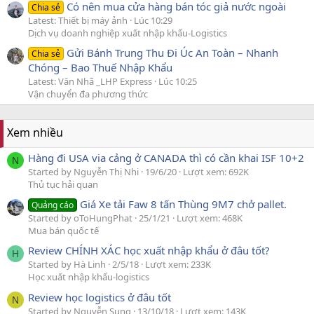
Có nên mua cửa hàng bán tóc giả nước ngoài
Chia sẻ
Latest: Thiết bị máy ảnh
Lúc 10:29
Dịch vụ doanh nghiệp xuất nhập khẩu-Logistics
Gửi Bánh Trung Thu Đi Úc An Toàn – Nhanh
Chia sẻ
Chóng – Bao Thuế Nhập Khẩu
Latest: Văn Nhã _LHP Express
Lúc 10:25
Vận chuyển đa phương thức
Xem nhiều
Hàng đi USA via cảng ở CANADA thì có cần khai ISF 10+2
N
Started by Nguyễn Thị Nhi
19/6/20
Lượt xem: 692K
Thủ tục hải quan
Giá Xe tải Faw 8 tấn Thùng 9M7 chở pallet.
Quảng cáo
Started by oToHungPhat
25/1/21
Lượt xem: 468K
Mua bán quốc tế
Review CHÍNH XÁC học xuất nhập khẩu ở đâu tốt?
H
Started by Hà Linh
2/5/18
Lượt xem: 233K
Học xuất nhập khẩu-logistics
Review học logistics ở đâu tốt
N
Started by Nguyễn Sung
13/10/18
Lượt xem: 143K