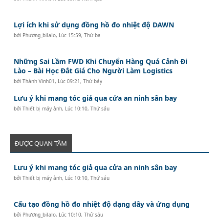
Lợi ích khi sử dụng đồng hồ đo nhiệt độ DAWN
bởi
Phương_bilalo
,
Lúc 15:59, Thứ ba
Những Sai Lầm FWD Khi Chuyển Hàng Quá Cảnh Đi
Lào – Bài Học Đắt Giá Cho Người Làm Logistics
bởi
Thành Vinh01
,
Lúc 09:21, Thứ bảy
Lưu ý khi mang tóc giả qua cửa an ninh sân bay
bởi
Thiết bị máy ảnh
,
Lúc 10:10, Thứ sáu
ĐƯỢC QUAN TÂM
Lưu ý khi mang tóc giả qua cửa an ninh sân bay
bởi
Thiết bị máy ảnh
,
Lúc 10:10, Thứ sáu
Cấu tạo đồng hồ đo nhiệt độ dạng dây và ứng dụng
bởi
Phương_bilalo
,
Lúc 10:10, Thứ sáu