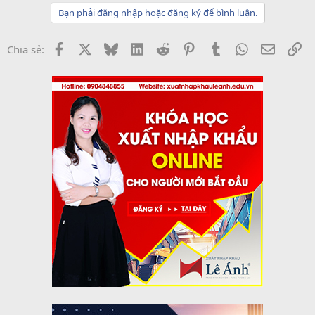
Bạn phải đăng nhập hoặc đăng ký để bình luận.
Facebook
X
Bluesky
LinkedIn
Reddit
Pinterest
Tumblr
WhatsApp
Email
Li
Chia sẻ: