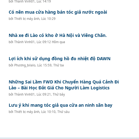
bởi
Thành Vinh01
,
Lúc 14:19
Có nên mua cửa hàng bán tóc giả nước ngoài
bởi
Thiết bị máy ảnh
,
Lúc 10:29
Nhà xe đi Lào có kho ở Hà Nội và Viêng Chăn.
bởi
Thành Vinh01
,
Lúc 09:12 Hôm qua
Lợi ích khi sử dụng đồng hồ đo nhiệt độ DAWN
bởi
Phương_bilalo
,
Lúc 15:59, Thứ ba
Những Sai Lầm FWD Khi Chuyển Hàng Quá Cảnh Đi
Lào – Bài Học Đắt Giá Cho Người Làm Logistics
bởi
Thành Vinh01
,
Lúc 09:21, Thứ bảy
Lưu ý khi mang tóc giả qua cửa an ninh sân bay
bởi
Thiết bị máy ảnh
,
Lúc 10:10, Thứ sáu