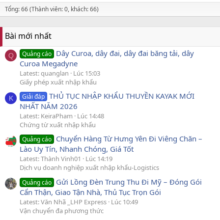
Tổng: 66 (Thành viên: 0, khách: 66)
Bài mới nhất
Dây Curoa, dây đai, dây đai băng tải, dây
Quảng cáo
Q
Curoa Megadyne
Latest: quanglan
Lúc 15:03
Giấy phép xuất nhập khẩu
THỦ TỤC NHẬP KHẨU THUYỀN KAYAK MỚI
Giải đáp
K
NHẤT NĂM 2026
Latest: KeiraPham
Lúc 14:48
Chứng từ xuất nhập khẩu
Chuyển Hàng Từ Hưng Yên Đi Viêng Chăn –
Quảng cáo
Lào Uy Tín, Nhanh Chóng, Giá Tốt
Latest: Thành Vinh01
Lúc 14:19
Dịch vụ doanh nghiệp xuất nhập khẩu-Logistics
Gửi Lồng Đèn Trung Thu Đi Mỹ – Đóng Gói
Quảng cáo
Cẩn Thận, Giao Tận Nhà, Thủ Tục Trọn Gói
Latest: Văn Nhã _LHP Express
Lúc 10:49
Vận chuyển đa phương thức