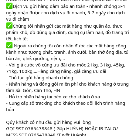
Dịch vụ gửi hàng đảm bảo an toàn - nhanh chóng 3-4
ngày nhận được cho dịch vụ đi nhanh, 5-7 ngày cho dịch
vụ đi chậm
Chúng tôi nhận gửi các mặt hàng như quần áo, thực
phẩm khô, đồ dùng gia đình, dụng cụ làm nail, đồ trang trí
tết, lịch tết
Ngoài ra chúng tôi còn nhận được các mặt hàng cồng
kềnh như: tượng phật, tranh, ảnh cưới, bàn thờ ông địa, tủ,
bàn ăn, ghế, giường, nệm,...
- Với giá cước vô cùng ưu đãi cho mốc 21kg, 31kg, 45kg,
71kg, 100kg,...Hàng càng nặng, giá càng ưu đãi
- Thủ tục gửi hàng nhanh chóng
- Nhận hàng và đóng gói miễn phí cho khách hàng ở trung
tâm Sài Gòn, Cần Thơ, HN
- Hỗ trợ nhận hàng tại bến xe cho khách ở xa
- Cung cấp số tracking cho khách theo dõi lịch trình hàng
hóa
Qúy khách có nhu cầu gửi hàng vui lòng
GỌI SĐT 0765478848 ( Gặp HUỲNH) HOẶC IB ZALO/
MESS SĐT 0765478848 (Tuyết Huỳnh)