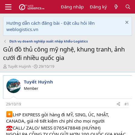
Đăng nhập
Đăng ký
Hướng dẫn cách đăng bài - Đặt câu hỏi lên
weblogistics.vn
Dịch vụ doanh nghiệp xuất nhập khẩu-Logistics
Gửi đồ thủ công mỹ nghệ, khung tranh, ảnh
cưới đi nhiều quốc gia
T
N
Tuyết Huỳnh
29/10/19
h
g
r
à
Tuyết Huỳnh
e
y
a
g
Member
d
ử
s
i
t
29/10/19
#1
a
LHP EXPRESS gửi hàng đi MỸ, SING, ÚC, NHẬT,
r
t
CANADA, giá rẻ tiết kiệm chi phí cho mọi người
e
CALL/ ZALO/ MESS 0765478848 (HUỲNH)
r
NGOÀI RA CÔNG TY CÒN GỬI HƠN 200 QUỐC GIA KHÁC