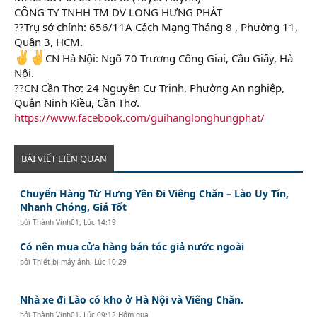
CÔNG TY TNHH TM DV LONG HƯNG PHÁT
??Trụ sở chính: 656/11A Cách Mạng Tháng 8 , Phường 11,
Quận 3, HCM.
CN Hà Nội: Ngõ 70 Trương Công Giai, Cầu Giấy, Hà
Nội.
??CN Cần Thơ: 24 Nguyễn Cư Trinh, Phường An nghiệp,
Quận Ninh Kiều, Cần Thơ.
https://www.facebook.com/guihanglonghungphat/
BÀI VIẾT LIÊN QUAN
Chuyển Hàng Từ Hưng Yên Đi Viêng Chăn – Lào Uy Tín,
Nhanh Chóng, Giá Tốt
bởi
Thành Vinh01
,
Lúc 14:19
Có nên mua cửa hàng bán tóc giả nước ngoài
bởi
Thiết bị máy ảnh
,
Lúc 10:29
Nhà xe đi Lào có kho ở Hà Nội và Viêng Chăn.
bởi
Thành Vinh01
,
Lúc 09:12 Hôm qua