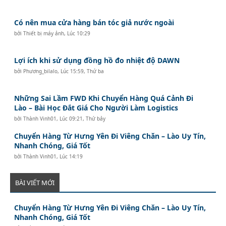
Có nên mua cửa hàng bán tóc giả nước ngoài
bởi
Thiết bị máy ảnh
,
Lúc 10:29
Lợi ích khi sử dụng đồng hồ đo nhiệt độ DAWN
bởi
Phương_bilalo
,
Lúc 15:59, Thứ ba
Những Sai Lầm FWD Khi Chuyển Hàng Quá Cảnh Đi
Lào – Bài Học Đắt Giá Cho Người Làm Logistics
bởi
Thành Vinh01
,
Lúc 09:21, Thứ bảy
Chuyển Hàng Từ Hưng Yên Đi Viêng Chăn – Lào Uy Tín,
Nhanh Chóng, Giá Tốt
bởi
Thành Vinh01
,
Lúc 14:19
BÀI VIẾT MỚI
Chuyển Hàng Từ Hưng Yên Đi Viêng Chăn – Lào Uy Tín,
Nhanh Chóng, Giá Tốt