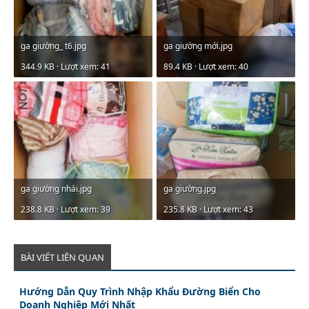
ga giường_ t6.jpg
ga giường mới.jpg
344.9 KB · Lượt xem: 41
89.4 KB · Lượt xem: 40
ga giường nhái.jpg
ga giường.jpg
238.8 KB · Lượt xem: 39
235.8 KB · Lượt xem: 43
BÀI VIẾT LIÊN QUAN
Hướng Dẫn Quy Trình Nhập Khẩu Đường Biển Cho
Doanh Nghiệp Mới Nhất