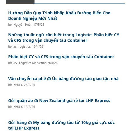
Hướng Dẫn Quy Trình Nhập Khẩu Đường Biển Cho
Doanh Nghiệp Mới Nhất
bởi
Nguyễn Hoài
,
17/5/26
Những thuật ngữ cần biết trong Logistic: Phân biệt CY
và CFS trong vận chuyển tàu Container
bởi
asl_logistics
,
10/4/26
Phân biệt CY và CFS trong vận chuyển tàu Container
bởi
ASL Logistics Marketing
,
9/4/26
Vận chuyển cà phê đi Úc bằng đường tàu giao tận nhà
bởi
NHU Y
,
28/2/26
Gửi quần áo đi New Zealand giá rẻ tại LHP Express
bởi
NHU Y
,
10/2/26
Gửi hàng đi Mỹ bằng đường tàu từ 10kg giá cực sốc
tại LHP Express