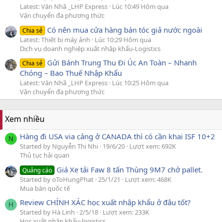
Latest: Văn Nhã _LHP Express
Lúc 10:49 Hôm qua
Vận chuyển đa phương thức
Có nên mua cửa hàng bán tóc giả nước ngoài
Chia sẻ
Latest: Thiết bị máy ảnh
Lúc 10:29 Hôm qua
Dịch vụ doanh nghiệp xuất nhập khẩu-Logistics
Gửi Bánh Trung Thu Đi Úc An Toàn – Nhanh
Chia sẻ
Chóng – Bao Thuế Nhập Khẩu
Latest: Văn Nhã _LHP Express
Lúc 10:25 Hôm qua
Vận chuyển đa phương thức
Xem nhiều
Hàng đi USA via cảng ở CANADA thì có cần khai ISF 10+2
N
Started by Nguyễn Thị Nhi
19/6/20
Lượt xem: 692K
Thủ tục hải quan
Giá Xe tải Faw 8 tấn Thùng 9M7 chở pallet.
Quảng cáo
Started by oToHungPhat
25/1/21
Lượt xem: 468K
Mua bán quốc tế
Review CHÍNH XÁC học xuất nhập khẩu ở đâu tốt?
H
Started by Hà Linh
2/5/18
Lượt xem: 233K
Học xuất nhập khẩu-logistics