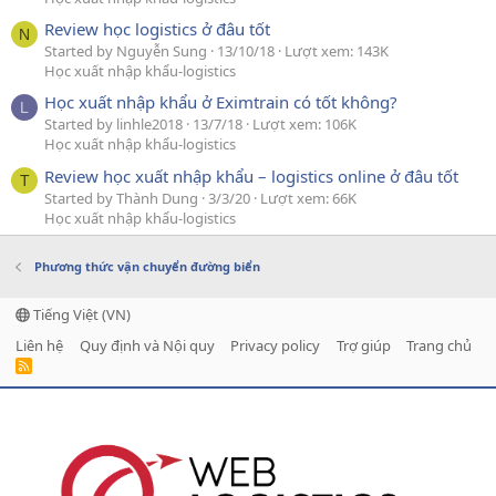
Review học logistics ở đâu tốt
N
Started by Nguyễn Sung
13/10/18
Lượt xem: 143K
Học xuất nhập khẩu-logistics
Học xuất nhập khẩu ở Eximtrain có tốt không?
L
Started by linhle2018
13/7/18
Lượt xem: 106K
Học xuất nhập khẩu-logistics
Review học xuất nhập khẩu – logistics online ở đâu tốt
T
Started by Thành Dung
3/3/20
Lượt xem: 66K
Học xuất nhập khẩu-logistics
Phương thức vận chuyển đường biển
Tiếng Việt (VN)
Liên hệ
Quy định và Nội quy
Privacy policy
Trợ giúp
Trang chủ
R
S
S