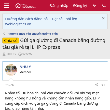
Đăng nhập
Đăng ký
Hướng dẫn cách đăng bài - Đặt câu hỏi lên
weblogistics.vn
Phương thức vận chuyển đường biển
Gửi ga giường đi Canada bằng đường
Chia sẻ
tàu giá rẻ tại LHP Express
T
N
NHU Y
9/2/26
h
g
r
à
NHU Y
e
y
a
g
Member
d
ử
s
i
t
9/2/26
#1
a
Nhằm tối ưu hoá chi phí vận chuyển đối với những mặt
r
hàng không hư hỏng và không cần nhận hàng gấp, LHP
t
e
cung cấp dịch vụ gửi ga giường đi Canada bằng đường
r
tàu, giao hàng tận nhà.