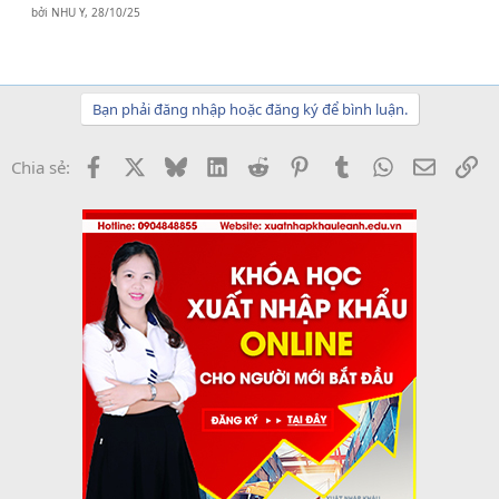
bởi
NHU Y
,
28/10/25
Bạn phải đăng nhập hoặc đăng ký để bình luận.
Facebook
X
Bluesky
LinkedIn
Reddit
Pinterest
Tumblr
WhatsApp
Email
Li
Chia sẻ: