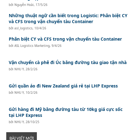
bởi
Nguyễn Hoài
,
17/5/26
Những thuật ngữ cần biết trong Logistic: Phân biệt CY
và CFS trong vận chuyển tàu Container
bởi
asl_logistics
,
10/4/26
Phân biệt CY và CFS trong vận chuyển tàu Container
bởi
ASL Logistics Marketing
,
9/4/26
Vận chuyển cà phê đi Úc bằng đường tàu giao tận nhà
bởi
NHU Y
,
28/2/26
Gửi quần áo đi New Zealand giá rẻ tại LHP Express
bởi
NHU Y
,
10/2/26
Gửi hàng đi Mỹ bằng đường tàu từ 10kg giá cực sốc
tại LHP Express
bởi
NHU Y
,
28/10/25
BÀI VIẾT MỚI