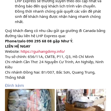
LHP Express sẽ thường xuyên theo dõi cập nhật và
thông báo đến quý khách lịch trình vận chuyển.
Đồng thời nhanh chóng giải quyết các vấn đề phát
sinh để khách hàng được nhận hàng nhanh chóng
nhất.
Quý khách đang có nhu cầu gửi ga giường đi Canada bằng
đường tàu liên hệ LHP Express qua:
Phone/zalo 090 295 68 08 gặp Như Ý.
LIÊN HỆ NGAY
Website:
https://guihangdimy.info/
Trụ sở chính: 656/11A, CMT8, P11, Q3, Hồ Chí Minh
Chi nhánh Cần Thơ: 24 Nguyễn Cư Trinh, An Nghiệp, Ninh
Kiều
Chi nhánh Đồng Nai: B1/007, Bắc Sơn, Quang Trung,
Thống Nhất
Đính kèm