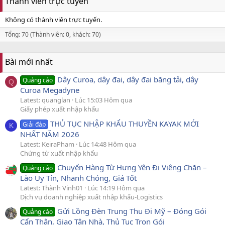
Thành viên trực tuyến
Không có thành viên trực tuyến.
Tổng: 70 (Thành viên: 0, khách: 70)
Bài mới nhất
Dây Curoa, dây đai, dây đai băng tải, dây
Quảng cáo
Q
Curoa Megadyne
Latest: quanglan
Lúc 15:03 Hôm qua
Giấy phép xuất nhập khẩu
THỦ TỤC NHẬP KHẨU THUYỀN KAYAK MỚI
Giải đáp
K
NHẤT NĂM 2026
Latest: KeiraPham
Lúc 14:48 Hôm qua
Chứng từ xuất nhập khẩu
Chuyển Hàng Từ Hưng Yên Đi Viêng Chăn –
Quảng cáo
Lào Uy Tín, Nhanh Chóng, Giá Tốt
Latest: Thành Vinh01
Lúc 14:19 Hôm qua
Dịch vụ doanh nghiệp xuất nhập khẩu-Logistics
Gửi Lồng Đèn Trung Thu Đi Mỹ – Đóng Gói
Quảng cáo
Cẩn Thận, Giao Tận Nhà, Thủ Tục Trọn Gói