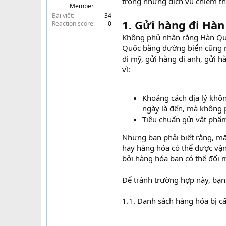
trong những dịch vụ chiếm thị
Member
t
Bài viết
34
e
1. Gửi hàng đi Hà
Reaction score
0
r
Không phủ nhận rằng Hàn Quốc 
Quốc bằng đường biển cũng n
đi mỹ, gửi hàng đi anh, gửi h
vì:
Khoảng cách địa lý khô
ngày là đến, mà không 
Tiêu chuẩn gửi vật phẩ
Nhưng bạn phải biết rằng, m
hay hàng hóa có thể được vận
bởi hàng hóa bạn có thể đối mặ
Để tránh trường hợp này, bạ
1.1. Danh sách hàng hóa bị c