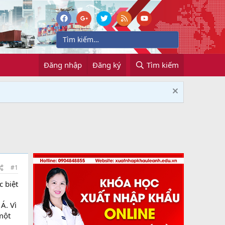
Đăng nhập
Đăng ký
Tìm kiếm
#1
c biệt
Á. Vì
một