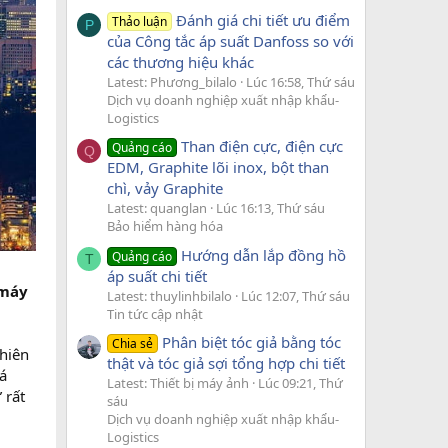
Đánh giá chi tiết ưu điểm
Thảo luận
P
của Công tắc áp suất Danfoss so với
các thương hiệu khác
Latest: Phương_bilalo
Lúc 16:58, Thứ sáu
Dịch vụ doanh nghiệp xuất nhập khẩu-
Logistics
Than điện cực, điện cực
Quảng cáo
Q
EDM, Graphite lõi inox, bột than
chì, vảy Graphite
Latest: quanglan
Lúc 16:13, Thứ sáu
Bảo hiểm hàng hóa
Hướng dẫn lắp đồng hồ
Quảng cáo
T
áp suất chi tiết
 máy
Latest: thuylinhbilalo
Lúc 12:07, Thứ sáu
Tin tức cập nhật
Phân biệt tóc giả bằng tóc
Chia sẻ
nhiên
thật và tóc giả sợi tổng hợp chi tiết
á
Latest: Thiết bị máy ảnh
Lúc 09:21, Thứ
 rất
sáu
Dịch vụ doanh nghiệp xuất nhập khẩu-
Logistics