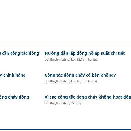
g cần công tắc dòng
Hướng dẫn lắp đồng hồ áp suất chi tiết
bởi
thuylinhbilalo
,
Lúc 12:07, Thứ sáu
y chính hãng
Công tắc dòng chảy có bền không?
bởi
thuylinhbilalo
,
Lúc 10:23, Thứ hai
dòng chảy đồng
Vì sao công tắc dòng chảy không hoạt độ
bởi
thuylinhbilalo
,
29/7/26