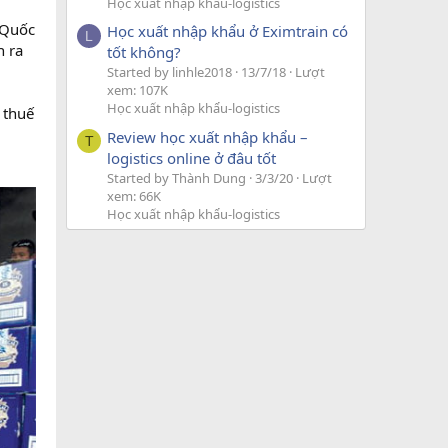
Học xuất nhập khẩu-logistics
 Quốc
Học xuất nhập khẩu ở Eximtrain có
L
h ra
tốt không?
Started by linhle2018
13/7/18
Lượt
xem: 107K
Học xuất nhập khẩu-logistics
 thuế
Review học xuất nhập khẩu –
T
logistics online ở đâu tốt
Started by Thành Dung
3/3/20
Lượt
xem: 66K
Học xuất nhập khẩu-logistics