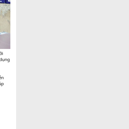
ởi
 dụng
ễn
úp