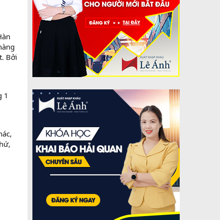
 Hàn
hàng
. Bởi
g 1
hác,
hứ,