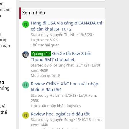
ọn
n căn
Xem nhiều
c
Hàng đi USA via cảng ở CANADA thì
N
có cần khai ISF 10+2
g
Started by Nguyễn Thị Nhi
19/6/20
rong
Lượt xem: 692K
Thủ tục hải quan
n vận
Giá Xe tải Faw 8 tấn
Quảng cáo
Thùng 9M7 chở pallet.
Started by oToHungPhat
25/1/21
Lượt
xem: 468K
Mua bán quốc tế
ng
Review CHÍNH XÁC học xuất nhập
H
chúng
khẩu ở đâu tốt?
Started by Hà Linh
2/5/18
Lượt xem:
235K
Học xuất nhập khẩu-logistics
 vì
 thể
Review học logistics ở đâu tốt
N
Started by Nguyễn Sung
13/10/18
Lượt
xem: 144K