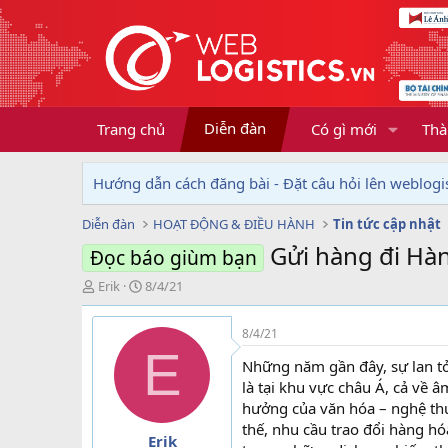
Diễn đàn
Trang chủ
Có gì mới
Thà
Hướng dẫn cách đăng bài - Đặt câu hỏi lên weblogis
Diễn đàn
HOẠT ĐỘNG & ĐIỀU HÀNH
Tin tức cập nhật
Gửi hàng đi Hà
Đọc báo giùm bạn
T
N
Erik
8/4/21
h
g
r
à
8/4/21
e
y
E
a
g
Những năm gần đây, sự lan tỏ
d
ử
là tại khu vực châu Á, cả về 
s
i
hưởng của văn hóa – nghệ thuậ
t
thế, nhu cầu trao đổi hàng h
a
Erik
r