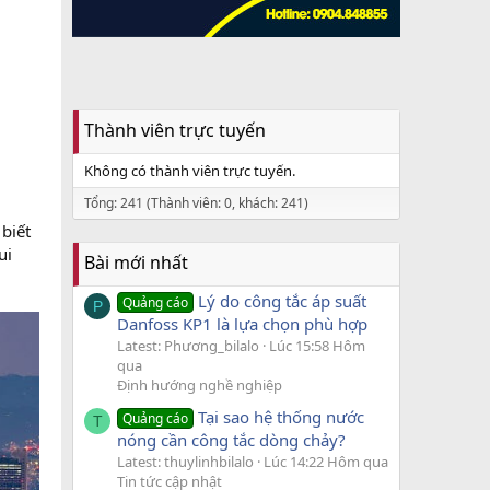
Thành viên trực tuyến
Không có thành viên trực tuyến.
Tổng: 241 (Thành viên: 0, khách: 241)
biết
ui
Bài mới nhất
Lý do công tắc áp suất
Quảng cáo
P
Danfoss KP1 là lựa chọn phù hợp
Latest: Phương_bilalo
Lúc 15:58 Hôm
qua
Định hướng nghề nghiệp
Tại sao hệ thống nước
Quảng cáo
T
nóng cần công tắc dòng chảy?
Latest: thuylinhbilalo
Lúc 14:22 Hôm qua
Tin tức cập nhật