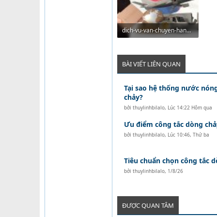
dich-vu-van-chuyen-hang-tu-viet-nam-sang-han-quoc-14192365041.jpg
82.1 KB · Lượt xem: 193
BÀI VIẾT LIÊN QUAN
Tại sao hệ thống nước nón
chảy?
bởi
thuylinhbilalo
,
Lúc 14:22 Hôm qua
Ưu điểm công tắc dòng chả
bởi
thuylinhbilalo
,
Lúc 10:46, Thứ ba
Tiêu chuẩn chọn công tắc 
bởi
thuylinhbilalo
,
1/8/26
ĐƯỢC QUAN TÂM