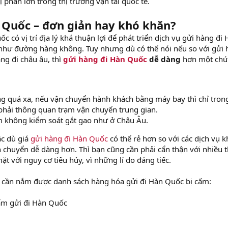
 phần lớn trong thị trường vận tải quốc tế.
n Quốc – đơn giản hay khó khăn?
có vị trí địa lý khá thuận lợi để phát triển dịch vụ gửi hàng đi
hư đường hàng không. Tuy nhưng dù có thể nói nếu so với gửi 
àng đi châu âu, thì
gửi hàng đi Hàn Quốc
dễ dàng
hơn một chút
ng quá xa, nếu vận chuyển hành khách bằng máy bay thì chỉ tron
phải thông quan trạm vận chuyển trung gian.
m không kiểm soát gắt gao như ở Châu Âu.
ặc dù giá
gửi hàng đi Hàn Quốc
có thể rẻ hơn so với các dịch vụ k
 chuyển dễ dàng hơn. Thì bạn cũng cần phải cẩn thận với nhiều t
t với nguy cơ tiêu hủy, vì những lí do đáng tiếc.
n cần nắm được danh sách hàng hóa gửi đi Hàn Quốc bị cấm:
ấm gửi đi Hàn Quốc