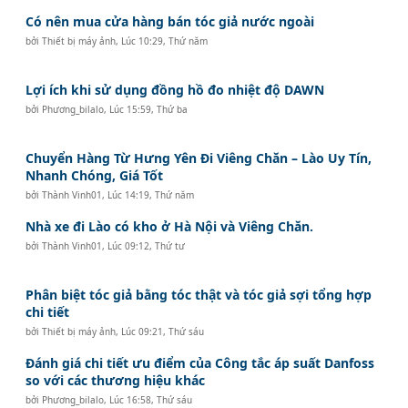
Có nên mua cửa hàng bán tóc giả nước ngoài
bởi
Thiết bị máy ảnh
,
Lúc 10:29, Thứ năm
Lợi ích khi sử dụng đồng hồ đo nhiệt độ DAWN
bởi
Phương_bilalo
,
Lúc 15:59, Thứ ba
Chuyển Hàng Từ Hưng Yên Đi Viêng Chăn – Lào Uy Tín,
Nhanh Chóng, Giá Tốt
bởi
Thành Vinh01
,
Lúc 14:19, Thứ năm
Nhà xe đi Lào có kho ở Hà Nội và Viêng Chăn.
bởi
Thành Vinh01
,
Lúc 09:12, Thứ tư
Phân biệt tóc giả bằng tóc thật và tóc giả sợi tổng hợp
chi tiết
bởi
Thiết bị máy ảnh
,
Lúc 09:21, Thứ sáu
Đánh giá chi tiết ưu điểm của Công tắc áp suất Danfoss
so với các thương hiệu khác
bởi
Phương_bilalo
,
Lúc 16:58, Thứ sáu