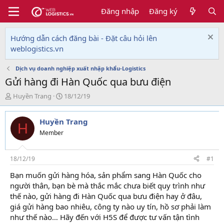
Đăng nhập
Đăng ký
Hướng dẫn cách đăng bài - Đặt câu hỏi lên
weblogistics.vn
Dịch vụ doanh nghiệp xuất nhập khẩu-Logistics
Gửi hàng đi Hàn Quốc qua bưu điện
T
N
Huyền Trang
18/12/19
h
g
r
à
Huyền Trang
e
y
H
a
g
Member
d
ử
s
i
t
18/12/19
#1
a
Bạn muốn gửi hàng hóa, sản phẩm sang Hàn Quốc cho
r
người thân, bạn bè mà thắc mắc chưa biết quy trình như
t
e
thế nào, gửi hàng đi Hàn Quốc qua bưu điện hay ở đâu,
r
giá gửi hàng bao nhiêu, công ty nào uy tín, hồ sơ phải làm
như thế nào… Hãy đến với H5S để được tư vấn tận tình