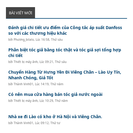
BÀI VIẾT MỚI
Đánh giá chi tiết ưu điểm của Công tắc áp suất Danfoss
so với các thương hiệu khác
bởi
Phương_bilalo
,
Lúc 16:58, Thứ sáu
Phân biệt tóc giả bằng tóc thật và tóc giả sợi tổng hợp
chi tiết
bởi
Thiết bị máy ảnh
,
Lúc 09:21, Thứ sáu
Chuyển Hàng Từ Hưng Yên Đi Viêng Chăn – Lào Uy Tín,
Nhanh Chóng, Giá Tốt
bởi
Thành Vinh01
,
Lúc 14:19, Thứ năm
Có nên mua cửa hàng bán tóc giả nước ngoài
bởi
Thiết bị máy ảnh
,
Lúc 10:29, Thứ năm
Nhà xe đi Lào có kho ở Hà Nội và Viêng Chăn.
bởi
Thành Vinh01
,
Lúc 09:12, Thứ tư