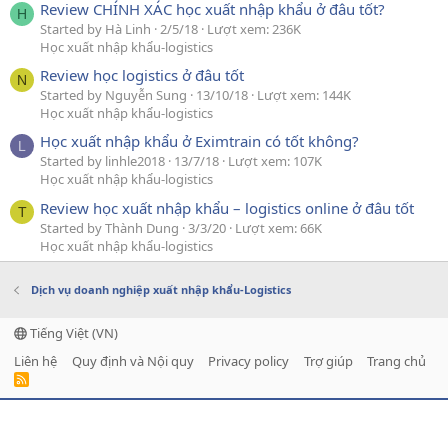
Review CHÍNH XÁC học xuất nhập khẩu ở đâu tốt?
H
Started by Hà Linh
2/5/18
Lượt xem: 236K
Học xuất nhập khẩu-logistics
Review học logistics ở đâu tốt
N
Started by Nguyễn Sung
13/10/18
Lượt xem: 144K
Học xuất nhập khẩu-logistics
Học xuất nhập khẩu ở Eximtrain có tốt không?
L
Started by linhle2018
13/7/18
Lượt xem: 107K
Học xuất nhập khẩu-logistics
Review học xuất nhập khẩu – logistics online ở đâu tốt
T
Started by Thành Dung
3/3/20
Lượt xem: 66K
Học xuất nhập khẩu-logistics
Dịch vụ doanh nghiệp xuất nhập khẩu-Logistics
Tiếng Việt (VN)
Liên hệ
Quy định và Nội quy
Privacy policy
Trợ giúp
Trang chủ
R
S
S