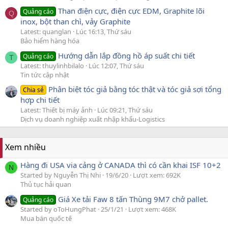
Than điện cực, điện cực EDM, Graphite lõi
Quảng cáo
Q
inox, bột than chì, vảy Graphite
Latest: quanglan
Lúc 16:13, Thứ sáu
Bảo hiểm hàng hóa
Hướng dẫn lắp đồng hồ áp suất chi tiết
Quảng cáo
T
Latest: thuylinhbilalo
Lúc 12:07, Thứ sáu
Tin tức cập nhật
Phân biệt tóc giả bằng tóc thật và tóc giả sợi tổng
Chia sẻ
hợp chi tiết
Latest: Thiết bị máy ảnh
Lúc 09:21, Thứ sáu
Dịch vụ doanh nghiệp xuất nhập khẩu-Logistics
Xem nhiều
Hàng đi USA via cảng ở CANADA thì có cần khai ISF 10+2
N
Started by Nguyễn Thị Nhi
19/6/20
Lượt xem: 692K
Thủ tục hải quan
Giá Xe tải Faw 8 tấn Thùng 9M7 chở pallet.
Quảng cáo
Started by oToHungPhat
25/1/21
Lượt xem: 468K
Mua bán quốc tế