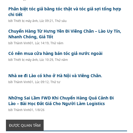
Phân biệt tóc giả bằng tóc thật và tóc giả sợi tổng hợp
chi tiết
bởi
Thiết bị máy ảnh
,
Lúc 09:21, Thứ sáu
Chuyển Hàng Từ Hưng Yên Đi Viêng Chăn – Lào Uy Tín,
Nhanh Chóng, Giá Tốt
bởi
Thành Vinh01
,
Lúc 14:19, Thứ năm
Có nên mua cửa hàng bán tóc giả nước ngoài
bởi
Thiết bị máy ảnh
,
Lúc 10:29, Thứ năm
Nhà xe đi Lào có kho ở Hà Nội và Viêng Chăn.
bởi
Thành Vinh01
,
Lúc 09:12, Thứ tư
Những Sai Lầm FWD Khi Chuyển Hàng Quá Cảnh Đi
Lào – Bài Học Đắt Giá Cho Người Làm Logistics
bởi
Thành Vinh01
,
1/8/26
ĐƯỢC QUAN TÂM