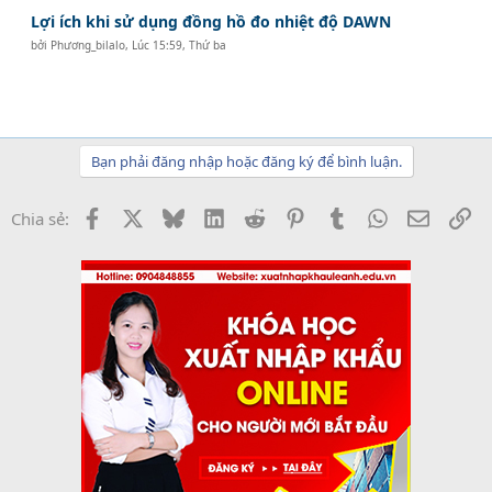
Lợi ích khi sử dụng đồng hồ đo nhiệt độ DAWN
bởi
Phương_bilalo
,
Lúc 15:59, Thứ ba
Bạn phải đăng nhập hoặc đăng ký để bình luận.
Facebook
X
Bluesky
LinkedIn
Reddit
Pinterest
Tumblr
WhatsApp
Email
Li
Chia sẻ: