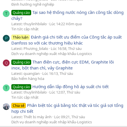
Định hướng nghề nghiệp
Tại sao hệ thống nước nóng cần công tắc dòng
Quảng cáo
T
chảy?
Latest: thuylinhbilalo
Lúc 14:22 Hôm qua
Tin tức cập nhật
Đánh giá chi tiết ưu điểm của Công tắc áp suất
Thảo luận
P
Danfoss so với các thương hiệu khác
Latest: Phương_bilalo
Lúc 16:58, Thứ sáu
Dịch vụ doanh nghiệp xuất nhập khẩu-Logistics
Than điện cực, điện cực EDM, Graphite lõi
Quảng cáo
Q
inox, bột than chì, vảy Graphite
Latest: quanglan
Lúc 16:13, Thứ sáu
Bảo hiểm hàng hóa
Hướng dẫn lắp đồng hồ áp suất chi tiết
Quảng cáo
T
Latest: thuylinhbilalo
Lúc 12:07, Thứ sáu
Tin tức cập nhật
Phân biệt tóc giả bằng tóc thật và tóc giả sợi tổng
Chia sẻ
hợp chi tiết
Latest: Thiết bị máy ảnh
Lúc 09:21, Thứ sáu
Dịch vụ doanh nghiệp xuất nhập khẩu-Logistics