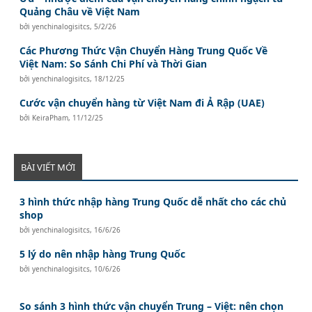
Quảng Châu về Việt Nam
bởi
yenchinalogisitcs
,
5/2/26
Các Phương Thức Vận Chuyển Hàng Trung Quốc Về
Việt Nam: So Sánh Chi Phí và Thời Gian
bởi
yenchinalogisitcs
,
18/12/25
Cước vận chuyển hàng từ Việt Nam đi Ả Rập (UAE)
bởi
KeiraPham
,
11/12/25
BÀI VIẾT MỚI
3 hình thức nhập hàng Trung Quốc dễ nhất cho các chủ
shop
bởi
yenchinalogisitcs
,
16/6/26
5 lý do nên nhập hàng Trung Quốc
bởi
yenchinalogisitcs
,
10/6/26
So sánh 3 hình thức vận chuyển Trung – Việt: nên chọn