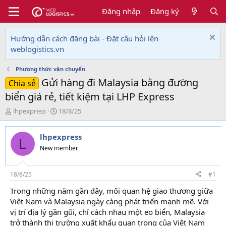
Đăng nhập
Đăng ký
Hướng dẫn cách đăng bài - Đặt câu hỏi lên
weblogistics.vn
Phương thức vận chuyển
Gửi hàng đi Malaysia bằng đường
Chia sẻ
biển giá rẻ, tiết kiệm tại LHP Express
T
N
lhpexpress
18/8/25
h
g
r
à
lhpexpress
e
y
L
a
g
New member
d
ử
s
i
t
18/8/25
#1
a
Trong những năm gần đây, mối quan hệ giao thương giữa
r
Việt Nam và Malaysia ngày càng phát triển mạnh mẽ. Với
t
e
vị trí địa lý gần gũi, chỉ cách nhau một eo biển, Malaysia
r
trở thành thị trường xuất khẩu quan trọng của Việt Nam