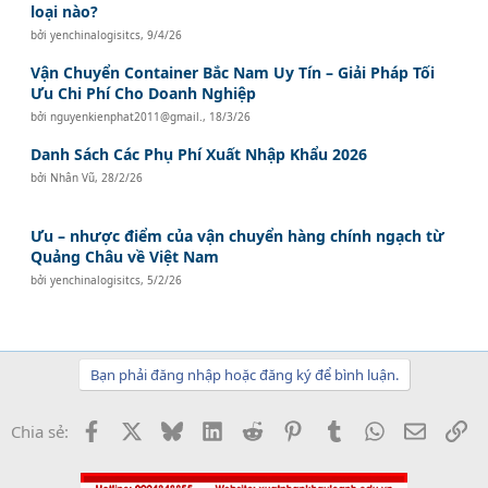
loại nào?
bởi
yenchinalogisitcs
,
9/4/26
Vận Chuyển Container Bắc Nam Uy Tín – Giải Pháp Tối
Ưu Chi Phí Cho Doanh Nghiệp
bởi
nguyenkienphat2011@gmail.
,
18/3/26
Danh Sách Các Phụ Phí Xuất Nhập Khẩu 2026
bởi
Nhân Vũ
,
28/2/26
Ưu – nhược điểm của vận chuyển hàng chính ngạch từ
Quảng Châu về Việt Nam
bởi
yenchinalogisitcs
,
5/2/26
Bạn phải đăng nhập hoặc đăng ký để bình luận.
Facebook
X
Bluesky
LinkedIn
Reddit
Pinterest
Tumblr
WhatsApp
Email
Li
Chia sẻ: