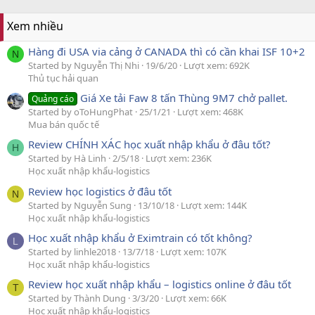
Xem nhiều
Hàng đi USA via cảng ở CANADA thì có cần khai ISF 10+2
N
Started by Nguyễn Thị Nhi
19/6/20
Lượt xem: 692K
Thủ tục hải quan
Giá Xe tải Faw 8 tấn Thùng 9M7 chở pallet.
Quảng cáo
Started by oToHungPhat
25/1/21
Lượt xem: 468K
Mua bán quốc tế
Review CHÍNH XÁC học xuất nhập khẩu ở đâu tốt?
H
Started by Hà Linh
2/5/18
Lượt xem: 236K
Học xuất nhập khẩu-logistics
Review học logistics ở đâu tốt
N
Started by Nguyễn Sung
13/10/18
Lượt xem: 144K
Học xuất nhập khẩu-logistics
Học xuất nhập khẩu ở Eximtrain có tốt không?
L
Started by linhle2018
13/7/18
Lượt xem: 107K
Học xuất nhập khẩu-logistics
Review học xuất nhập khẩu – logistics online ở đâu tốt
T
Started by Thành Dung
3/3/20
Lượt xem: 66K
Học xuất nhập khẩu-logistics