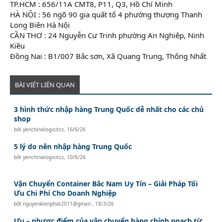
TP.HCM : 656/11A CMT8, P11, Q3, Hồ Chí Minh
HÀ NỘI : 56 ngõ 90 gia quất tổ 4 phường thượng Thanh
Long Biên Hà Nội
CẦN THƠ : 24 Nguyễn Cư Trinh phường An Nghiệp, Ninh
Kiều
Đồng Nai : B1/007 Bắc sơn, Xã Quang Trung, Thống Nhất
BÀI VIẾT LIÊN QUAN
3 hình thức nhập hàng Trung Quốc dễ nhất cho các chủ
shop
bởi
yenchinalogisitcs
,
16/6/26
5 lý do nên nhập hàng Trung Quốc
bởi
yenchinalogisitcs
,
10/6/26
Vận Chuyển Container Bắc Nam Uy Tín – Giải Pháp Tối
Ưu Chi Phí Cho Doanh Nghiệp
bởi
nguyenkienphat2011@gmail.
,
18/3/26
Ưu – nhược điểm của vận chuyển hàng chính ngạch từ