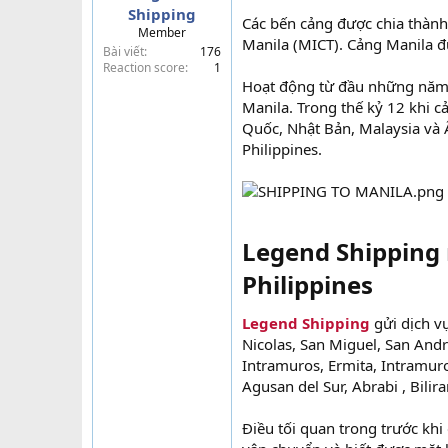
Shipping
t
Các bến cảng được chia thành
Member
e
Manila (MICT). Cảng Manila đư
Bài viết
176
r
Reaction score
1
Hoạt động từ đầu những năm 1
Manila. Trong thế kỷ 12 khi 
Quốc, Nhật Bản, Malaysia và Ấ
Philippines.
Legend Shipping
Philippines​
Legend Shipping
gửi dịch vụ
Nicolas, San Miguel, San Andr
Intramuros, Ermita, Intramuro
Agusan del Sur, Abrabi , Bilir
Điều tối quan trong trước kh