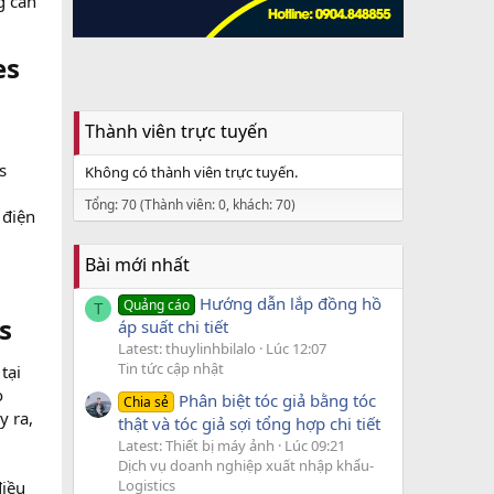
g cần
s​
Thành viên trực tuyến
s
Không có thành viên trực tuyến.
Tổng: 70 (Thành viên: 0, khách: 70)
 điện
Bài mới nhất
Hướng dẫn lắp đồng hồ
Quảng cáo
T
​
áp suất chi tiết
Latest: thuylinhbilalo
Lúc 12:07
Tin tức cập nhật
tại
o
Phân biệt tóc giả bằng tóc
Chia sẻ
y ra,
thật và tóc giả sợi tổng hợp chi tiết
Latest: Thiết bị máy ảnh
Lúc 09:21
Dịch vụ doanh nghiệp xuất nhập khẩu-
Logistics
điều