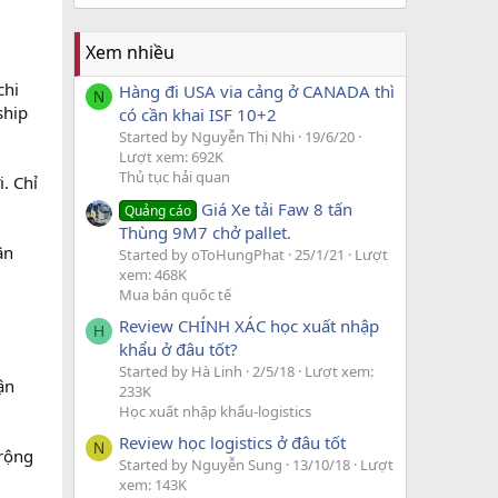
Xem nhiều
chi
Hàng đi USA via cảng ở CANADA thì
N
ship
có cần khai ISF 10+2
Started by Nguyễn Thị Nhi
19/6/20
Lượt xem: 692K
Thủ tục hải quan
. Chỉ
Giá Xe tải Faw 8 tấn
Quảng cáo
Thùng 9M7 chở pallet.
ận
Started by oToHungPhat
25/1/21
Lượt
xem: 468K
Mua bán quốc tế
Review CHÍNH XÁC học xuất nhập
H
khẩu ở đâu tốt?
Started by Hà Linh
2/5/18
Lượt xem:
ận
233K
Học xuất nhập khẩu-logistics
Review học logistics ở đâu tốt
N
 rộng
Started by Nguyễn Sung
13/10/18
Lượt
xem: 143K