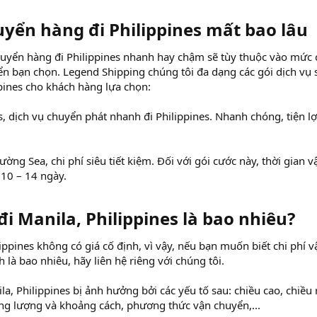
yển hàng đi Philippines mất bao lâu​
chuyển hàng đi Philippines nhanh hay chậm sẽ tùy thuộc vào mức 
n bạn chọn. Legend Shipping chúng tôi đa dạng các gói dịch vụ 
pines cho khách hàng lựa chọn:
, dịch vụ chuyển phát nhanh đi Philippines. Nhanh chóng, tiện lợi
ng Sea, chi phí siêu tiết kiệm. Đối với gói cước này, thời gian v
 10 – 14 ngày.
đi Manila, Philippines là bao nhiêu?​
ippines không có giá cố định, vì vậy, nếu bạn muốn biết chi phí v
là bao nhiêu, hãy liên hệ riêng với chúng tôi.
la, Philippines bị ảnh hưởng bởi các yếu tố sau: chiều cao, chiều
ọng lượng và khoảng cách, phương thức vận chuyển,...