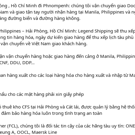
hòng , Hồ Chí Minh đi Phnompenh: chúng tôi vận chuyển giao Do
 Nam và giao tận tay người nhận hàng tại Manila, Philippines và 
 bằng đường biển và đường hàng không.
hilippines – Hải Phòng, Hồ Chí Minh: Legend Shipping sẽ thu xếp
ông tin hàng hóa, ngày dự kiến giao hàng để thu xếp lịch tàu phù
 vận chuyển về Việt Nam giao khách hàng.
n vận chuyển hàng hoặc giao hàng đến cảng ở Manila, Philippi
, CNF, DDU, DDP…
uan hàng xuất cho các loại hàng hóa cho hàng xuất và nhập từ Ma
khẩu cho các mặt hàng phải xin giấy phép
có thuê kho CFS tại Hải Phòng và Cát lái, được quản lý bằng hệ th
đảm bảo hàng hóa luôn trong tình trạng an toàn
r (FCL), chúng tôi là đối tác tin cậy của các hãng tàu uy tín: ONE
eung A, OOCL, Maersk Line