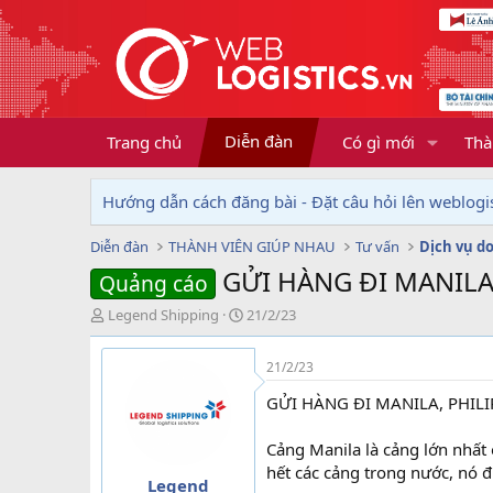
Diễn đàn
Trang chủ
Có gì mới
Thà
Hướng dẫn cách đăng bài - Đặt câu hỏi lên weblogis
Diễn đàn
THÀNH VIÊN GIÚP NHAU
Tư vấn
GỬI HÀNG ĐI MANILA
Quảng cáo
T
N
Legend Shipping
21/2/23
h
g
r
à
21/2/23
e
y
a
g
GỬI HÀNG ĐI MANILA, PHILI
d
ử
s
i
Cảng Manila là cảng lớn nhất
t
hết các cảng trong nước, nó đ
a
Legend
r