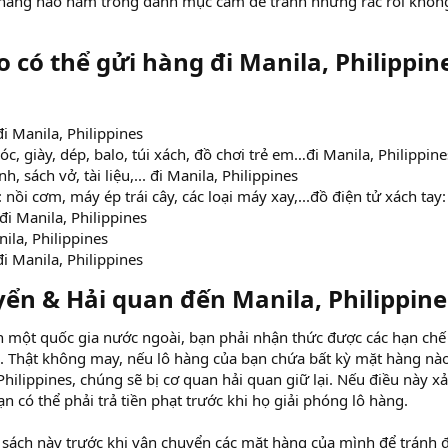
 hàng nào nằm trong danh mục cấm để tránh những rắc rối khôn
có thể gửi hàng đi Manila, Philippine
i Manila, Philippines
vóc, giày, dép, balo, túi xách, đồ chơi trẻ em…đi Manila, Philippine
h, sách vở, tài liệu,... đi Manila, Philippines
: nồi cơm, máy ép trái cây, các loại máy xay,...đồ điện tử xách tay:
. đi Manila, Philippines
ila, Philippines
i Manila, Philippines
ển & Hải quan đến Manila, Philippines
một quốc gia nước ngoài, bạn phải nhận thức được các hạn chế 
. Thật không may, nếu lô hàng của bạn chứa bất kỳ mặt hàng nà
hilippines, chúng sẽ bị cơ quan hải quan giữ lại. Nếu điều này xả
n có thể phải trả tiền phạt trước khi họ giải phóng lô hàng.
h sách này trước khi vận chuyển các mặt hàng của mình để tránh 