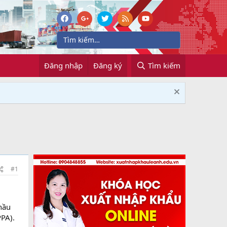
Đăng nhập
Đăng ký
Tìm kiếm
#1
hầu
PPA).