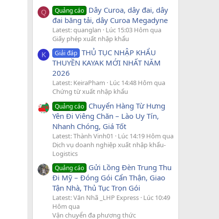
Dây Curoa, dây đai, dây
Quảng cáo
Q
đai băng tải, dây Curoa Megadyne
Latest: quanglan
Lúc 15:03 Hôm qua
Giấy phép xuất nhập khẩu
THỦ TỤC NHẬP KHẨU
Giải đáp
K
THUYỀN KAYAK MỚI NHẤT NĂM
2026
Latest: KeiraPham
Lúc 14:48 Hôm qua
Chứng từ xuất nhập khẩu
Chuyển Hàng Từ Hưng
Quảng cáo
Yên Đi Viêng Chăn – Lào Uy Tín,
Nhanh Chóng, Giá Tốt
Latest: Thành Vinh01
Lúc 14:19 Hôm qua
Dịch vụ doanh nghiệp xuất nhập khẩu-
Logistics
Gửi Lồng Đèn Trung Thu
Quảng cáo
Đi Mỹ – Đóng Gói Cẩn Thận, Giao
Tận Nhà, Thủ Tục Trọn Gói
Latest: Văn Nhã _LHP Express
Lúc 10:49
Hôm qua
Vận chuyển đa phương thức