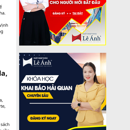
ế
ha.
Vịnh
ng
a,
a,
te,
 sách