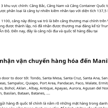
 3 khu vực chính: Cảng Bắc, Cảng Nam và Cảng Container Quốc t
ợc phân loại là cảng tự nhiên kiêm nhân tạo với diện tích 137,5 
100, cảng này đóng vai trò là bến cảng thương mại chính trên 
cảng được thành lập, nó đã nhận được thương mại đáng kể từ Tru
n Độ. Đến nay, đây là cảng nội địa và quốc tế hàng đầu tại
 nhận vận chuyển hàng hóa đến Manil
 door to door tới: Tondo, Santa Mesa, Santa Cruz, Santa Ana, San
eas, Sampaloc, Quiapo, Port Area, Pandacan, Paco, Malate, Ermit
s, Bohol, Aklan , Albay, Antique, Apayao, Aurora, Agusan del Nor
an, Basilan, Bataan, Batanes, ….
i gửi hàng đi quốc tế chính là nắm rõ những mặt hàng trong danh