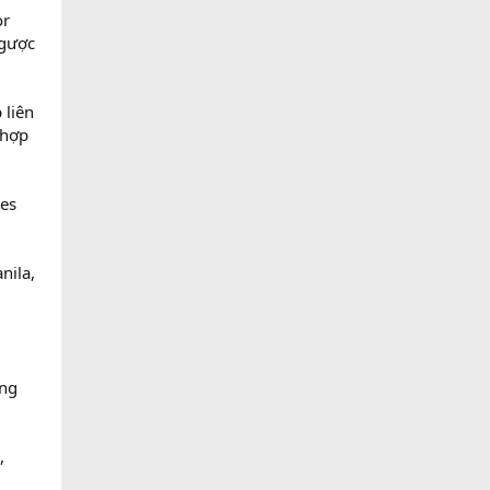
or
ngược
 liên
 hợp
nes
nila,
ống
,