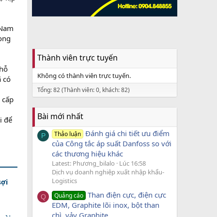
 Nam
rong
Thành viên trực tuyến
 hỗ
Không có thành viên trực tuyến.
ã có
Tổng: 82 (Thành viên: 0, khách: 82)
 cấp
Bài mới nhất
i để
Đánh giá chi tiết ưu điểm
Thảo luận
P
của Công tắc áp suất Danfoss so với
các thương hiệu khác
Latest: Phương_bilalo
Lúc 16:58
Dịch vụ doanh nghiệp xuất nhập khẩu-
Logistics
sợi
Than điện cực, điện cực
Quảng cáo
Q
EDM, Graphite lõi inox, bột than
chì, vảy Graphite