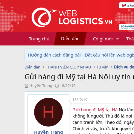
Diễn đàn
Trang chủ
Có gì mới
Thà
Hướng dẫn cách đăng bài - Đặt câu hỏi lên weblogis
Diễn đàn
THÀNH VIÊN GIÚP NHAU
Tư vấn
Gửi hàng đi Mỹ tại Hà Nội uy tín
T
N
Huyền Trang
18/12/19
h
g
r
à
18/12/19
e
y
H
a
g
Gửi hàng đi Mỹ tại Hà
Nội làm
d
ử
không ít người. Thủ đô là nơ
s
i
cạnh tranh lớn. Theo đó, ngày
t
Chính vì vậy, trước khi quyết
a
Huyền Trang
r