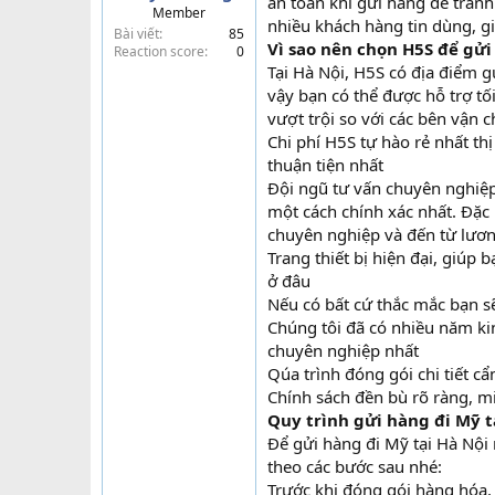
an toàn khi gửi hàng để tránh 
Member
t
nhiều khách hàng tin dùng, gi
Bài viết
85
e
Vì sao nên chọn H5S để gửi
Reaction score
0
r
Tại Hà Nội, H5S có địa điểm g
vậy bạn có thể được hỗ trợ tố
vượt trội so với các bên vận 
Chi phí H5S tự hào rẻ nhất th
thuận tiện nhất
Đội ngũ tư vấn chuyên nghiệp
một cách chính xác nhất. Đặc 
chuyên nghiệp và đến từ lươn
Trang thiết bị hiện đại, giúp
ở đâu
Nếu có bất cứ thắc mắc bạn sẽ
Chúng tôi đã có nhiều năm ki
chuyên nghiệp nhất
Qúa trình đóng gói chi tiết c
Chính sách đền bù rõ ràng, m
Quy trình gửi hàng đi Mỹ t
Để gửi hàng đi Mỹ tại Hà Nội
theo các bước sau nhé:
Trước khi đóng gói hàng hóa, 