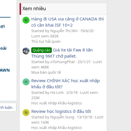
Xem nhiều
Hàng đi USA via cảng ở CANADA thì
N
có cần khai ISF 10+2
sợi
Started by Nguyễn Thị Nhi
19/6/20
Lượt xem: 692K
Thủ tục hải quan
oài
Giá Xe tải Faw 8 tấn
Quảng cáo
Thùng 9M7 chở pallet.
Started by oToHungPhat
25/1/21
Lượt
xem: 468K
 DAWN
Mua bán quốc tế
Review CHÍNH XÁC học xuất nhập
H
khẩu ở đâu tốt?
Started by Hà Linh
2/5/18
Lượt xem:
233K
Học xuất nhập khẩu-logistics
nh luận.
Review học logistics ở đâu tốt
N
Started by Nguyễn Sung
13/10/18
Lượt
xem: 143K
Học xuất nhập khẩu-logistics