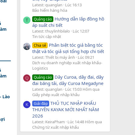
oài
Latest: quanglan
Lúc 16:13
Bảo hiểm hàng hóa
Hướng dẫn lắp đồng hồ
Quảng cáo
T
á
áp suất chi tiết
Làm
Latest: thuylinhbilalo
Lúc 12:07
Tin tức cập nhật
Phân biệt tóc giả bằng tóc
Chia sẻ
thật và tóc giả sợi tổng hợp chi tiết
Latest: Thiết bị máy ảnh
Lúc 09:21
Dịch vụ doanh nghiệp xuất nhập khẩu-
Logistics
á
Làm
Dây Curoa, dây đai, dây
Quảng cáo
Q
đai băng tải, dây Curoa Megadyne
Latest: quanglan
Lúc 15:03 Hôm qua
Giấy phép xuất nhập khẩu
– Lào
THỦ TỤC NHẬP KHẨU
Giải đáp
K
THUYỀN KAYAK MỚI NHẤT NĂM
2026
sợi
Latest: KeiraPham
Lúc 14:48 Hôm qua
Chứng từ xuất nhập khẩu