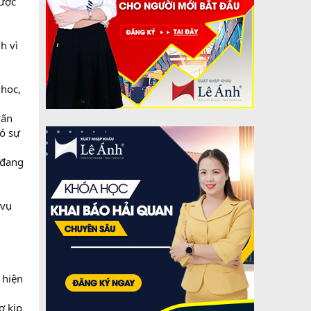
được
h vì
m
 học,
vấn
có sự
 đang
 vụ
 hiện
ợ kịp