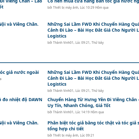
i Viêng Chăn – Lào
Có nên mua cửa hàng bán tóc giả nước ng
ốt
bởi
Thiết bị máy ảnh
,
Lúc 10:29 Hôm qua
Nội và Viêng Chăn.
Những Sai Lầm FWD Khi Chuyển Hàng Qu
Cảnh Đi Lào – Bài Học Đắt Giá Cho Người 
Logistics
bởi
Thành Vinh01
,
Lúc 09:21, Thứ bảy
c giả nước ngoài
Những Sai Lầm FWD Khi Chuyển Hàng Qu
Cảnh Đi Lào – Bài Học Đắt Giá Cho Người 
a
Logistics
bởi
Thành Vinh01
,
Lúc 09:21, Thứ bảy
hồ đo nhiệt độ DAWN
Chuyển Hàng Từ Hưng Yên Đi Viêng Chăn 
Uy Tín, Nhanh Chóng, Giá Tốt
bởi
Thành Vinh01
,
Lúc 14:19 Hôm qua
Nội và Viêng Chăn.
Phân biệt tóc giả bằng tóc thật và tóc giả 
tổng hợp chi tiết
bởi
Thiết bị máy ảnh
,
Lúc 09:21