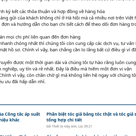
nh ký kết các thỏa thuận và hợp đồng về hàng hóa
hàng gửi của khách không chỉ ở Hà Nội mà cả nhiều nơi trên Việt
 đơn và hướng dẫn cho bạn chi tiết cách để theo dõi đơn hàng t
án mọi chi phí liên quan đến đơn hàng
 nhanh chóng nhất thì chúng tôi còn cung cấp các dịch vụ, tư vấn
ặt hồ sơ. Chính vì vậy, bạn chẳng cần lo lắng bất cứ điều gì vì đ
uyển được một thời gian dài và chúng tôi tự hào rằng luôn cung
 nghiệp, uy tín và rẻ nhất. Đây là điều mà hiếm một đơn vị vận
Chính vì vậy, còn chần chờ gì mà không liên hệ ngay với chúng tô
ều ưu đãi hấp dẫn nhỉ.
ủa Công tắc áp suất
Phân biệt tóc giả bằng tóc thật và tóc giả 
hiệu khác
tổng hợp chi tiết
bởi
Thiết bị máy ảnh
,
Lúc 09:21