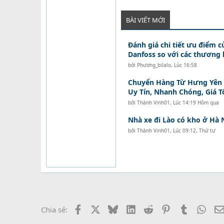
BÀI VIẾT MỚI
Đánh giá chi tiết ưu điểm c
Danfoss so với các thương 
bởi
Phương_bilalo
,
Lúc 16:58
Chuyển Hàng Từ Hưng Yên Đ
Uy Tín, Nhanh Chóng, Giá T
bởi
Thành Vinh01
,
Lúc 14:19 Hôm qua
Nhà xe đi Lào có kho ở Hà 
bởi
Thành Vinh01
,
Lúc 09:12, Thứ tư
Facebook
X
Bluesky
LinkedIn
Reddit
Pinterest
Tumblr
What
Chia sẻ: