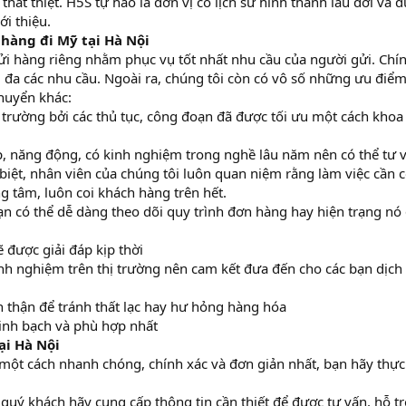
thất thiệt. H5S tự hào là đơn vị có lịch sử hình thành lâu đời và 
ới thiệu.
 hàng đi Mỹ tại Hà Nội
ửi hàng riêng nhằm phục vụ tốt nhất nhu cầu của người gửi. Chín
i đa các nhu cầu. Ngoài ra, chúng tôi còn có vô số những ưu điể
chuyển khác:
ị trường bởi các thủ tục, công đoạn đã được tối ưu một cách khoa
, năng động, có kinh nghiệm trong nghề lâu năm nên có thể tư 
biệt, nhân viên của chúng tôi luôn quan niệm rằng làm việc cần 
g tâm, luôn coi khách hàng trên hết.
 bạn có thể dễ dàng theo dõi quy trình đơn hàng hay hiện trạng nó
 được giải đáp kịp thời
nh nghiệm trên thị trường nên cam kết đưa đến cho các bạn dịch
ẩn thận để tránh thất lạc hay hư hỏng hàng hóa
inh bạch và phù hợp nhất
ại Hà Nội
 một cách nhanh chóng, chính xác và đơn giản nhất, bạn hãy thực
quý khách hãy cung cấp thông tin cần thiết để được tư vấn, hỗ tr