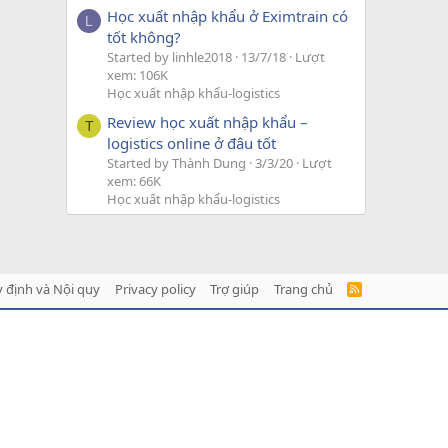
Học xuất nhập khẩu ở Eximtrain có
L
tốt không?
Started by linhle2018
13/7/18
Lượt
xem: 106K
Học xuất nhập khẩu-logistics
Review học xuất nhập khẩu –
T
logistics online ở đâu tốt
Started by Thành Dung
3/3/20
Lượt
xem: 66K
Học xuất nhập khẩu-logistics
 định và Nội quy
Privacy policy
Trợ giúp
Trang chủ
R
S
S