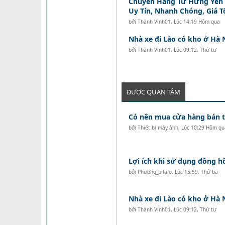
Chuyển Hàng Từ Hưng Yên Đ
Uy Tín, Nhanh Chóng, Giá T
bởi
Thành Vinh01
,
Lúc 14:19 Hôm qua
Nhà xe đi Lào có kho ở Hà 
bởi
Thành Vinh01
,
Lúc 09:12, Thứ tư
ĐƯỢC QUAN TÂM
Có nên mua cửa hàng bán tó
bởi
Thiết bị máy ảnh
,
Lúc 10:29 Hôm qu
Lợi ích khi sử dụng đồng 
bởi
Phương_bilalo
,
Lúc 15:59, Thứ ba
Nhà xe đi Lào có kho ở Hà 
bởi
Thành Vinh01
,
Lúc 09:12, Thứ tư