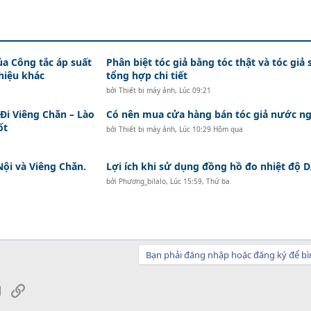
ủa Công tắc áp suất
Phân biệt tóc giả bằng tóc thật và tóc giả 
hiệu khác
tổng hợp chi tiết
bởi
Thiết bị máy ảnh
,
Lúc 09:21
i Viêng Chăn – Lào
Có nên mua cửa hàng bán tóc giả nước ng
ốt
bởi
Thiết bị máy ảnh
,
Lúc 10:29 Hôm qua
Nội và Viêng Chăn.
Lợi ích khi sử dụng đồng hồ đo nhiệt độ
bởi
Phương_bilalo
,
Lúc 15:59, Thứ ba
Bạn phải đăng nhập hoặc đăng ký để bì
sApp
Email
Link