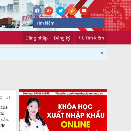
Đăng nhập
Đăng ký
Tìm kiếm
#1
 của
 độ
 sản.
 đề