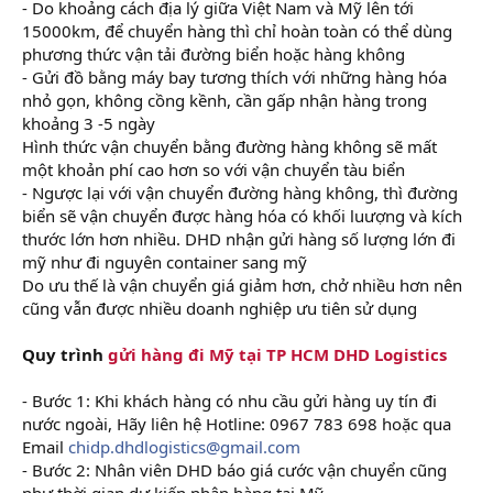
- Do khoảng cách địa lý giữa Việt Nam và Mỹ lên tới
15000km, để chuyển hàng thì chỉ hoàn toàn có thể dùng
phương thức vận tải đường biển hoặc hàng không
- Gửi đồ bằng máy bay tương thích với những hàng hóa
nhỏ gọn, không cồng kềnh, cần gấp nhận hàng trong
khoảng 3 -5 ngày
Hình thức vận chuyển bằng đường hàng không sẽ mất
một khoản phí cao hơn so với vận chuyển tàu biển
- Ngược lại với vận chuyển đường hàng không, thì đường
biển sẽ vận chuyển được hàng hóa có khối luượng và kích
thước lớn hơn nhiều. DHD nhận gửi hàng số lượng lớn đi
mỹ như đi nguyên container sang mỹ
Do ưu thế là vận chuyển giá giảm hơn, chở nhiều hơn nên
cũng vẫn được nhiều doanh nghiệp ưu tiên sử dụng
Quy trình
gửi hàng đi Mỹ tại TP HCM DHD Logistics
- Bước 1: Khi khách hàng có nhu cầu gửi hàng uy tín đi
nước ngoài, Hãy liên hệ Hotline: 0967 783 698 hoặc qua
Email
chidp.dhdlogistics@gmail.com
- Bước 2: Nhân viên DHD báo giá cước vận chuyển cũng
như thời gian dự kiến nhận hàng tại Mỹ