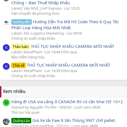
Chóng – Bao Thuế Nhập Khẩu
Latest: Văn Nhã _LHP Express
Lúc 10:25
Vận chuyển đa phương thức
Hướng Dẫn Tra Mã HS Code Theo 6 Quy Tắc
Hướng dẫn
Phân Loại Hàng Hóa Mới Nhất
Latest: ASL Logistics Marketing
Lúc 09:58
Chứng từ xuất nhập khẩu
THỦ TỤC NHẬP KHẨU CAMERA MỚI NHẤT
Thảo luận
K
Latest: KeiraPham
Lúc 14:44 Hôm qua
Bảo hiểm hàng hóa
THỦ TỤC NHẬP KHẨU CAMERA MỚI NHẤT
Chia sẻ
K
Latest: KeiraPham
Lúc 14:39 Hôm qua
Chứng từ xuất nhập khẩu
Xem nhiều
Hàng đi USA via cảng ở CANADA thì có cần khai ISF 10+2
N
Started by Nguyễn Thị Nhi
19/6/20
Lượt xem: 692K
Thủ tục hải quan
Giá Xe tải Faw 8 tấn Thùng 9M7 chở pallet.
Quảng cáo
Started by oToHungPhat
25/1/21
Lượt xem: 468K