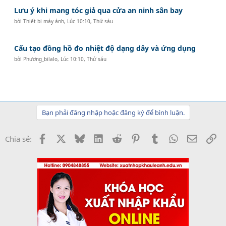
Lưu ý khi mang tóc giả qua cửa an ninh sân bay
bởi
Thiết bị máy ảnh
,
Lúc 10:10, Thứ sáu
Cấu tạo đồng hồ đo nhiệt độ dạng dây và ứng dụng
bởi
Phương_bilalo
,
Lúc 10:10, Thứ sáu
Bạn phải đăng nhập hoặc đăng ký để bình luận.
Facebook
X
Bluesky
LinkedIn
Reddit
Pinterest
Tumblr
WhatsApp
Email
Li
Chia sẻ: