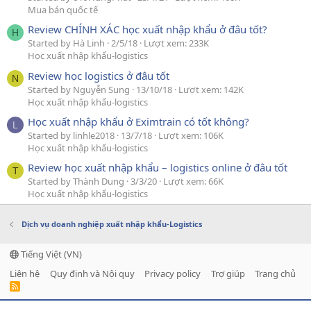
Mua bán quốc tế
Review CHÍNH XÁC học xuất nhập khẩu ở đâu tốt?
H
Started by Hà Linh
2/5/18
Lượt xem: 233K
Học xuất nhập khẩu-logistics
Review học logistics ở đâu tốt
N
Started by Nguyễn Sung
13/10/18
Lượt xem: 142K
Học xuất nhập khẩu-logistics
Học xuất nhập khẩu ở Eximtrain có tốt không?
L
Started by linhle2018
13/7/18
Lượt xem: 106K
Học xuất nhập khẩu-logistics
Review học xuất nhập khẩu – logistics online ở đâu tốt
T
Started by Thành Dung
3/3/20
Lượt xem: 66K
Học xuất nhập khẩu-logistics
Dịch vụ doanh nghiệp xuất nhập khẩu-Logistics
Tiếng Việt (VN)
Liên hệ
Quy định và Nội quy
Privacy policy
Trợ giúp
Trang chủ
R
S
S