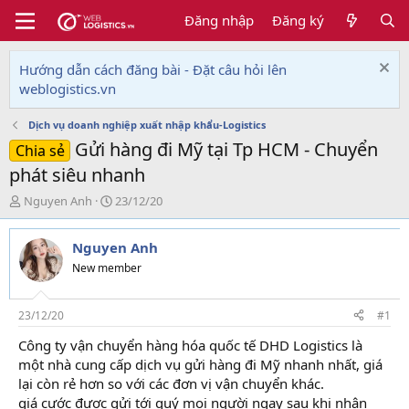
Đăng nhập
Đăng ký
Hướng dẫn cách đăng bài - Đặt câu hỏi lên
weblogistics.vn
Dịch vụ doanh nghiệp xuất nhập khẩu-Logistics
Gửi hàng đi Mỹ tại Tp HCM - Chuyển
Chia sẻ
phát siêu nhanh
T
N
Nguyen Anh
23/12/20
h
g
r
à
Nguyen Anh
e
y
a
g
New member
d
ử
s
i
t
23/12/20
#1
a
Công ty vận chuyển hàng hóa quốc tế DHD Logistics là
r
một nhà cung cấp dịch vụ gửi hàng đi Mỹ nhanh nhất, giá
t
e
lại còn rẻ hơn so với các đơn vị vận chuyển khác.
r
giá cước được gửi tới quý mọi người ngay sau khi nhận