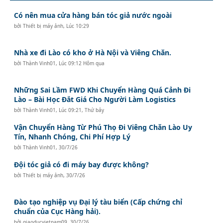
Có nên mua cửa hàng bán tóc giả nước ngoài
bởi
Thiết bị máy ảnh
,
Lúc 10:29
Nhà xe đi Lào có kho ở Hà Nội và Viêng Chăn.
bởi
Thành Vinh01
,
Lúc 09:12 Hôm qua
Những Sai Lầm FWD Khi Chuyển Hàng Quá Cảnh Đi
Lào – Bài Học Đắt Giá Cho Người Làm Logistics
bởi
Thành Vinh01
,
Lúc 09:21, Thứ bảy
Vận Chuyển Hàng Từ Phú Thọ Đi Viêng Chăn Lào Uy
Tín, Nhanh Chóng, Chi Phí Hợp Lý
bởi
Thành Vinh01
,
30/7/26
Đội tóc giả có đi máy bay được không?
bởi
Thiết bị máy ảnh
,
30/7/26
Đào tạo nghiệp vụ Đại lý tàu biển (Cấp chứng chỉ
chuẩn của Cục Hàng hải).
bởi
giaoducvietnam09
,
30/7/26