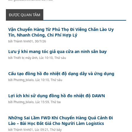
ĐƯỢC QUAN TÂM
Vận Chuyển Hàng Từ Phú Thọ Đi Viêng Chăn Lào Uy
Tín, Nhanh Chóng, Chi Phí Hợp Lý
bởi
Thành Vinh01
,
30/7/26
Lưu ý khi mang tóc giả qua cửa an ninh sân bay
bởi
Thiết bị máy ảnh
,
Lúc 10:10, Thứ sáu
Cấu tạo đồng hồ đo nhiệt độ dạng dây và ứng dụng
bởi
Phương_bilalo
,
Lúc 10:10, Thứ sáu
Lợi ích khi sử dụng đồng hồ đo nhiệt độ DAWN
bởi
Phương_bilalo
,
Lúc 15:59, Thứ ba
Những Sai Lầm FWD Khi Chuyển Hàng Quá Cảnh Đi
Lào – Bài Học Đắt Giá Cho Người Làm Logistics
bởi
Thành Vinh01
,
Lúc 09:21, Thứ bảy