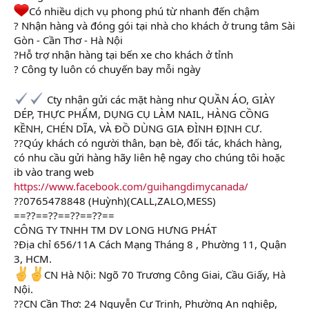
Có nhiều dịch vụ phong phú từ nhanh đến chậm
? Nhận hàng và đóng gói tại nhà cho khách ở trung tâm Sài
Gòn - Cần Thơ - Hà Nội
?Hỗ trợ nhận hàng tại bến xe cho khách ở tỉnh
? Công ty luôn có chuyến bay mỗi ngày
Cty nhận gửi các mặt hàng như QUẦN ÁO, GIÀY
DÉP, THỰC PHẨM, DỤNG CỤ LÀM NAIL, HÀNG CỒNG
KỀNH, CHÉN DĨA, VÀ ĐỒ DÙNG GIA ĐÌNH ĐỊNH CƯ.
??Qúy khách có người thân, bạn bè, đối tác, khách hàng,
có nhu cầu gửi hàng hãy liên hệ ngay cho chúng tôi hoặc
ib vào trang web
https://www.facebook.com/guihangdimycanada/
??0765478848 (Huỳnh)(CALL,ZALO,MESS)
==??==??==??==??==
CÔNG TY TNHH TM DV LONG HƯNG PHÁT
?Địa chỉ 656/11A Cách Mạng Tháng 8 , Phường 11, Quận
3, HCM.
CN Hà Nội: Ngõ 70 Trương Công Giai, Cầu Giấy, Hà
Nội.
??CN Cần Thơ: 24 Nguyễn Cư Trinh, Phường An nghiệp,