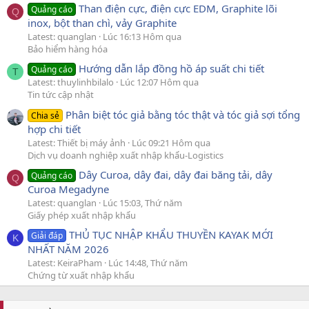
Than điện cực, điện cực EDM, Graphite lõi
Quảng cáo
Q
inox, bột than chì, vảy Graphite
Latest: quanglan
Lúc 16:13 Hôm qua
Bảo hiểm hàng hóa
Hướng dẫn lắp đồng hồ áp suất chi tiết
Quảng cáo
T
Latest: thuylinhbilalo
Lúc 12:07 Hôm qua
Tin tức cập nhật
Phân biệt tóc giả bằng tóc thật và tóc giả sợi tổng
Chia sẻ
hợp chi tiết
Latest: Thiết bị máy ảnh
Lúc 09:21 Hôm qua
Dịch vụ doanh nghiệp xuất nhập khẩu-Logistics
Dây Curoa, dây đai, dây đai băng tải, dây
Quảng cáo
Q
Curoa Megadyne
Latest: quanglan
Lúc 15:03, Thứ năm
Giấy phép xuất nhập khẩu
THỦ TỤC NHẬP KHẨU THUYỀN KAYAK MỚI
Giải đáp
K
NHẤT NĂM 2026
Latest: KeiraPham
Lúc 14:48, Thứ năm
Chứng từ xuất nhập khẩu