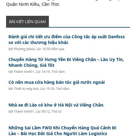
Quận Ninh Kiều, Cần Thơ.
BÀI VIẾT LIÊN QUAN
Đánh giá chi tiết ưu điểm của Công tắc áp suất Danfoss
so với các thương hiệu khác
bởi
Phương_bilalo
,
Lúc 16:58 Hôm qua
Chuyển Hàng Từ Hưng Yên Đi Viêng Chăn – Lào Uy Tín,
Nhanh Chóng, Giá Tốt
bởi
Thành Vinh01
,
Lúc 14:19, Thứ năm
Có nên mua cửa hàng bán tóc giả nước ngoài
bởi
Thiết bị máy ảnh
,
Lúc 10:29, Thứ năm
Nhà xe đi Lào có kho ở Hà Nội và Viêng Chăn.
bởi
Thành Vinh01
,
Lúc 09:12, Thứ tư
Những Sai Lầm FWD Khi Chuyển Hàng Quá Cảnh Đi
Lào – Bài Học Đắt Giá Cho Người Làm Logistics