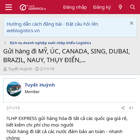
Đăng nhập
Đăng ký
Hướng dẫn cách đăng bài - Đặt câu hỏi lên
weblogistics.vn
Dịch vụ doanh nghiệp xuất nhập khẩu-Logistics
Gửi hàng đi MỸ, ÚC, CANADA, SING, DUBAI,
BRAZIL, NAUY, THỤY ĐIỂN,...
T
N
Tuyết Huỳnh
2/11/19
h
g
r
à
Tuyết Huỳnh
e
y
a
g
Member
d
ử
s
i
t
2/11/19
#1
a
?LHP EXPRESS gửi hàng hóa đi tất cả các quốc gia giá rẻ,
r
tiết kiệm chi phí cho mọi người
t
e
?Gửi hàng đi tất cả các nước đảm bảo an toàn - nhanh
r
chóng