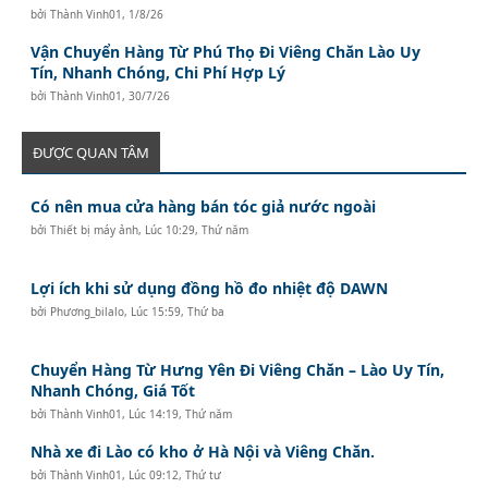
bởi
Thành Vinh01
,
1/8/26
Vận Chuyển Hàng Từ Phú Thọ Đi Viêng Chăn Lào Uy
Tín, Nhanh Chóng, Chi Phí Hợp Lý
bởi
Thành Vinh01
,
30/7/26
ĐƯỢC QUAN TÂM
Có nên mua cửa hàng bán tóc giả nước ngoài
bởi
Thiết bị máy ảnh
,
Lúc 10:29, Thứ năm
Lợi ích khi sử dụng đồng hồ đo nhiệt độ DAWN
bởi
Phương_bilalo
,
Lúc 15:59, Thứ ba
Chuyển Hàng Từ Hưng Yên Đi Viêng Chăn – Lào Uy Tín,
Nhanh Chóng, Giá Tốt
bởi
Thành Vinh01
,
Lúc 14:19, Thứ năm
Nhà xe đi Lào có kho ở Hà Nội và Viêng Chăn.
bởi
Thành Vinh01
,
Lúc 09:12, Thứ tư