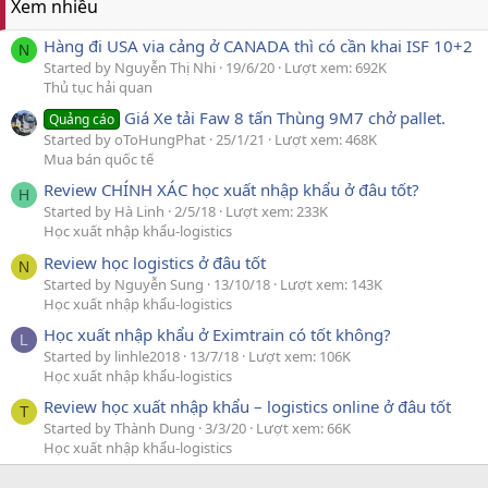
Xem nhiều
Hàng đi USA via cảng ở CANADA thì có cần khai ISF 10+2
N
Started by Nguyễn Thị Nhi
19/6/20
Lượt xem: 692K
Thủ tục hải quan
Giá Xe tải Faw 8 tấn Thùng 9M7 chở pallet.
Quảng cáo
Started by oToHungPhat
25/1/21
Lượt xem: 468K
Mua bán quốc tế
Review CHÍNH XÁC học xuất nhập khẩu ở đâu tốt?
H
Started by Hà Linh
2/5/18
Lượt xem: 233K
Học xuất nhập khẩu-logistics
Review học logistics ở đâu tốt
N
Started by Nguyễn Sung
13/10/18
Lượt xem: 143K
Học xuất nhập khẩu-logistics
Học xuất nhập khẩu ở Eximtrain có tốt không?
L
Started by linhle2018
13/7/18
Lượt xem: 106K
Học xuất nhập khẩu-logistics
Review học xuất nhập khẩu – logistics online ở đâu tốt
T
Started by Thành Dung
3/3/20
Lượt xem: 66K
Học xuất nhập khẩu-logistics