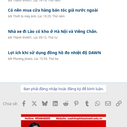
bởi
Thành Vinh01
,
Lúc 14:19, Thứ năm
Có nên mua cửa hàng bán tóc giả nước ngoài
bởi
Thiết bị máy ảnh
,
Lúc 10:29, Thứ năm
Nhà xe đi Lào có kho ở Hà Nội và Viêng Chăn.
bởi
Thành Vinh01
,
Lúc 09:12, Thứ tư
Lợi ích khi sử dụng đồng hồ đo nhiệt độ DAWN
bởi
Phương_bilalo
,
Lúc 15:59, Thứ ba
Bạn phải đăng nhập hoặc đăng ký để bình luận.
Facebook
X
Bluesky
LinkedIn
Reddit
Pinterest
Tumblr
WhatsApp
Email
Li
Chia sẻ: