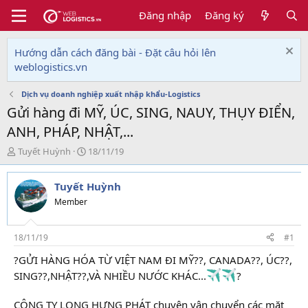
Đăng nhập
Đăng ký
Hướng dẫn cách đăng bài - Đặt câu hỏi lên
weblogistics.vn
Dịch vụ doanh nghiệp xuất nhập khẩu-Logistics
Gửi hàng đi MỸ, ÚC, SING, NAUY, THỤY ĐIỂN,
ANH, PHÁP, NHẬT,...
T
N
Tuyết Huỳnh
18/11/19
h
g
r
à
Tuyết Huỳnh
e
y
a
g
Member
d
ử
s
i
t
18/11/19
#1
a
?GỬI HÀNG HÓA TỪ VIỆT NAM ĐI MỸ??, CANADA??, ÚC??,
r
t
SING??,NHẬT??,VÀ NHIỀU NƯỚC KHÁC...
?
e
r
CÔNG TY LONG HƯNG PHÁT chuyên vận chuyển các mặt