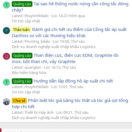
Tại sao hệ thống nước nóng cần công tắc dòng
Quảng cáo
T
chảy?
Latest: thuylinhbilalo
Lúc 14:22 Hôm qua
Tin tức cập nhật
Đánh giá chi tiết ưu điểm của Công tắc áp suất
Thảo luận
P
Danfoss so với các thương hiệu khác
Latest: Phương_bilalo
Lúc 16:58, Thứ sáu
Dịch vụ doanh nghiệp xuất nhập khẩu-Logistics
Than điện cực, điện cực EDM, Graphite lõi
Quảng cáo
Q
inox, bột than chì, vảy Graphite
Latest: quanglan
Lúc 16:13, Thứ sáu
Bảo hiểm hàng hóa
Hướng dẫn lắp đồng hồ áp suất chi tiết
Quảng cáo
T
Latest: thuylinhbilalo
Lúc 12:07, Thứ sáu
Tin tức cập nhật
Phân biệt tóc giả bằng tóc thật và tóc giả sợi tổng
Chia sẻ
hợp chi tiết
Latest: Thiết bị máy ảnh
Lúc 09:21, Thứ sáu
Dịch vụ doanh nghiệp xuất nhập khẩu-Logistics