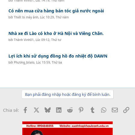
bởi
Thành Vinh01
,
Lúc 14:19, Thứ năm
Có nên mua cửa hàng bán tóc giả nước ngoài
bởi
Thiết bị máy ảnh
,
Lúc 10:29, Thứ năm
Nhà xe đi Lào có kho ở Hà Nội và Viêng Chăn.
bởi
Thành Vinh01
,
Lúc 09:12, Thứ tư
Lợi ích khi sử dụng đồng hồ đo nhiệt độ DAWN
bởi
Phương_bilalo
,
Lúc 15:59, Thứ ba
Bạn phải đăng nhập hoặc đăng ký để bình luận.
Facebook
X
Bluesky
LinkedIn
Reddit
Pinterest
Tumblr
WhatsApp
Email
Li
Chia sẻ: