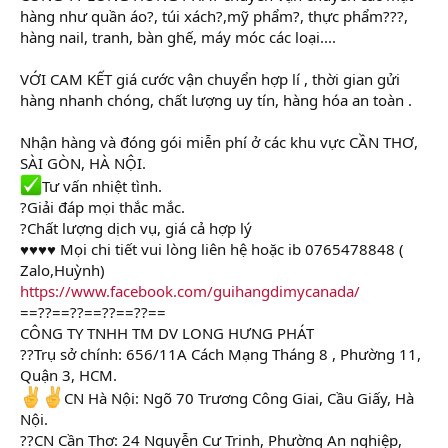
hàng như quần áo?, túi xách?,mỹ phẩm?, thực phẩm???,
hàng nail, tranh, bàn ghế, máy móc các loại....
VỚI CAM KẾT giá cước vận chuyển hợp lí , thời gian gửi
hàng nhanh chóng, chất lượng uy tín, hàng hóa an toàn .
Nhận hàng và đóng gói miễn phí ở các khu vực CẦN THƠ,
SÀI GÒN, HÀ NỘI.
Tư vấn nhiệt tình.
?Giải đáp mọi thắc mắc.
?Chất lượng dịch vụ, giá cả hợp lý
♥♥♥♥ Mọi chi tiết vui lòng liên hệ hoặc ib 0765478848 (
Zalo,Huỳnh)
https://www.facebook.com/guihangdimycanada/
==??==??==??==??==
CÔNG TY TNHH TM DV LONG HƯNG PHÁT
??Trụ sở chính: 656/11A Cách Mạng Tháng 8 , Phường 11,
Quận 3, HCM.
CN Hà Nội: Ngõ 70 Trương Công Giai, Cầu Giấy, Hà
Nội.
??CN Cần Thơ: 24 Nguyễn Cư Trinh, Phường An nghiệp,