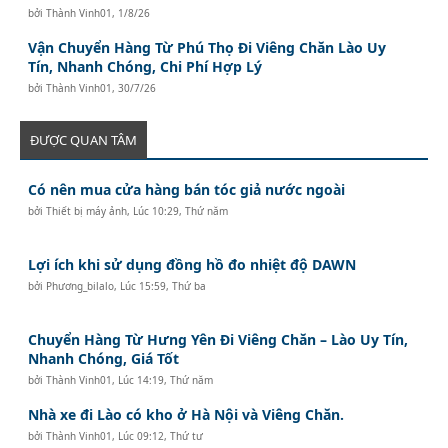
bởi
Thành Vinh01
,
1/8/26
Vận Chuyển Hàng Từ Phú Thọ Đi Viêng Chăn Lào Uy
Tín, Nhanh Chóng, Chi Phí Hợp Lý
bởi
Thành Vinh01
,
30/7/26
ĐƯỢC QUAN TÂM
Có nên mua cửa hàng bán tóc giả nước ngoài
bởi
Thiết bị máy ảnh
,
Lúc 10:29, Thứ năm
Lợi ích khi sử dụng đồng hồ đo nhiệt độ DAWN
bởi
Phương_bilalo
,
Lúc 15:59, Thứ ba
Chuyển Hàng Từ Hưng Yên Đi Viêng Chăn – Lào Uy Tín,
Nhanh Chóng, Giá Tốt
bởi
Thành Vinh01
,
Lúc 14:19, Thứ năm
Nhà xe đi Lào có kho ở Hà Nội và Viêng Chăn.
bởi
Thành Vinh01
,
Lúc 09:12, Thứ tư