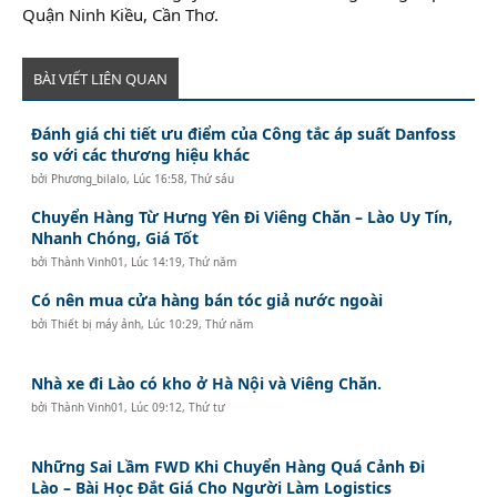
Quận Ninh Kiều, Cần Thơ.
BÀI VIẾT LIÊN QUAN
Đánh giá chi tiết ưu điểm của Công tắc áp suất Danfoss
so với các thương hiệu khác
bởi
Phương_bilalo
,
Lúc 16:58, Thứ sáu
Chuyển Hàng Từ Hưng Yên Đi Viêng Chăn – Lào Uy Tín,
Nhanh Chóng, Giá Tốt
bởi
Thành Vinh01
,
Lúc 14:19, Thứ năm
Có nên mua cửa hàng bán tóc giả nước ngoài
bởi
Thiết bị máy ảnh
,
Lúc 10:29, Thứ năm
Nhà xe đi Lào có kho ở Hà Nội và Viêng Chăn.
bởi
Thành Vinh01
,
Lúc 09:12, Thứ tư
Những Sai Lầm FWD Khi Chuyển Hàng Quá Cảnh Đi
Lào – Bài Học Đắt Giá Cho Người Làm Logistics