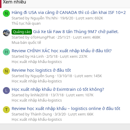
Xem nhiều
Hàng đi USA via cảng ở CANADA thì có cần khai ISF 10+2
N
Started by Nguyễn Thị Nhi
19/6/20
Lượt xem: 692K
Thủ tục hải quan
Giá Xe tải Faw 8 tấn Thùng 9M7 chở pallet.
Quảng cáo
Started by oToHungPhat
25/1/21
Lượt xem: 468K
Mua bán quốc tế
Review CHÍNH XÁC học xuất nhập khẩu ở đâu tốt?
H
Started by Hà Linh
2/5/18
Lượt xem: 237K
Học xuất nhập khẩu-logistics
Review học logistics ở đâu tốt
N
Started by Nguyễn Sung
13/10/18
Lượt xem: 145K
Học xuất nhập khẩu-logistics
Học xuất nhập khẩu ở Eximtrain có tốt không?
L
Started by linhle2018
13/7/18
Lượt xem: 107K
Học xuất nhập khẩu-logistics
Review học xuất nhập khẩu – logistics online ở đâu tốt
T
Started by Thành Dung
3/3/20
Lượt xem: 66K
Học xuất nhập khẩu-logistics