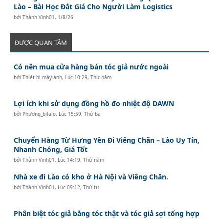
Lào – Bài Học Đắt Giá Cho Người Làm Logistics
bởi
Thành Vinh01
,
1/8/26
ĐƯỢC QUAN TÂM
Có nên mua cửa hàng bán tóc giả nước ngoài
bởi
Thiết bị máy ảnh
,
Lúc 10:29, Thứ năm
Lợi ích khi sử dụng đồng hồ đo nhiệt độ DAWN
bởi
Phương_bilalo
,
Lúc 15:59, Thứ ba
Chuyển Hàng Từ Hưng Yên Đi Viêng Chăn – Lào Uy Tín,
Nhanh Chóng, Giá Tốt
bởi
Thành Vinh01
,
Lúc 14:19, Thứ năm
Nhà xe đi Lào có kho ở Hà Nội và Viêng Chăn.
bởi
Thành Vinh01
,
Lúc 09:12, Thứ tư
Phân biệt tóc giả bằng tóc thật và tóc giả sợi tổng hợp