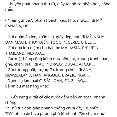
- Chuyển phát nhanh thư từ, giấy tờ, hồ sơ nhập học, hàng
mẫu,...
- Nhận gửi thực phẩm ( bánh, kẹo, khô, mức,...) đi MỸ,
CANADA, ÚC
- Gưi quần áo len, khăn len, giày dép, nón đi MỸ, NAUY,
ĐAN MẠCH, THỤY ĐIỂN, TOGO, NIGERIA, CHILE,...
- Gửi quà lưu niệm cho bạn bè MALAYSIA, PHILIPIN,
THAILAND, MEXICO,...
- Các mặt hàng cồng kềnh như nệm, tủ, khung tranh, bàn,
ghế, chén, dĩa,...đi ÁO, NORWAY, DUBAI, AI CẬP,...
- Gửi tượng phật, tượng đá, tượng chúa, đi ANH,
NEWZEALAND, HÀN, ANGOLA, BRAZIL, NGA,...
- Dụng cụ làm nail đi ĐÀI LOAN, SING, LÀO,...
Và nhiều mặt hàng khác
-------------------------------------------------------------------------------
-?? Gửi hàng đi tất cả các nước đảm bảo an toàn, nhanh
chóng.
?? Thủ tục đơn giản nhanh chóng chưa đầy 10 phút
??Có nhiều dịch vụ phong phú từ nhanh đến chậm như