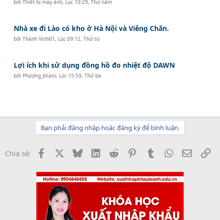
bởi
Thiết bị máy ảnh
,
Lúc 10:29, Thứ năm
Nhà xe đi Lào có kho ở Hà Nội và Viêng Chăn.
bởi
Thành Vinh01
,
Lúc 09:12, Thứ tư
Lợi ích khi sử dụng đồng hồ đo nhiệt độ DAWN
bởi
Phương_bilalo
,
Lúc 15:59, Thứ ba
Bạn phải đăng nhập hoặc đăng ký để bình luận.
Facebook
X
Bluesky
LinkedIn
Reddit
Pinterest
Tumblr
WhatsApp
Email
Li
Chia sẻ: