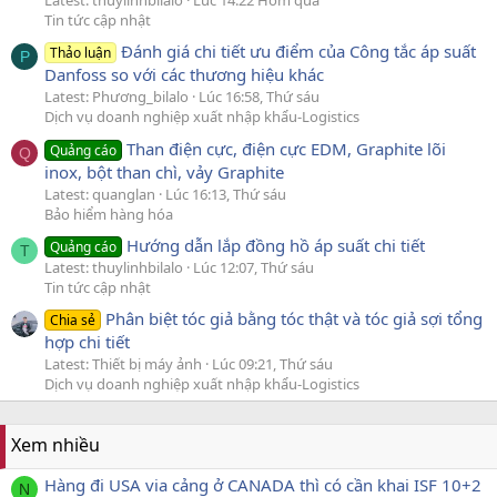
Latest: thuylinhbilalo
Lúc 14:22 Hôm qua
Tin tức cập nhật
Đánh giá chi tiết ưu điểm của Công tắc áp suất
Thảo luận
P
Danfoss so với các thương hiệu khác
Latest: Phương_bilalo
Lúc 16:58, Thứ sáu
Dịch vụ doanh nghiệp xuất nhập khẩu-Logistics
Than điện cực, điện cực EDM, Graphite lõi
Quảng cáo
Q
inox, bột than chì, vảy Graphite
Latest: quanglan
Lúc 16:13, Thứ sáu
Bảo hiểm hàng hóa
Hướng dẫn lắp đồng hồ áp suất chi tiết
Quảng cáo
T
Latest: thuylinhbilalo
Lúc 12:07, Thứ sáu
Tin tức cập nhật
Phân biệt tóc giả bằng tóc thật và tóc giả sợi tổng
Chia sẻ
hợp chi tiết
Latest: Thiết bị máy ảnh
Lúc 09:21, Thứ sáu
Dịch vụ doanh nghiệp xuất nhập khẩu-Logistics
Xem nhiều
Hàng đi USA via cảng ở CANADA thì có cần khai ISF 10+2
N