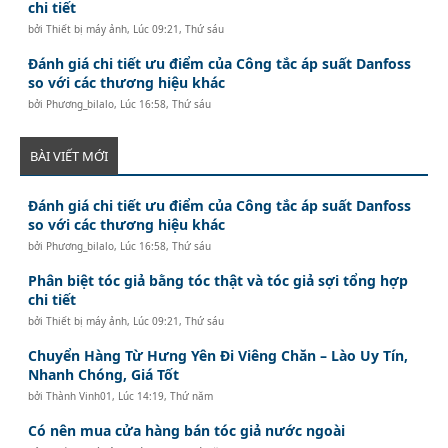
chi tiết
bởi
Thiết bị máy ảnh
,
Lúc 09:21, Thứ sáu
Đánh giá chi tiết ưu điểm của Công tắc áp suất Danfoss
so với các thương hiệu khác
bởi
Phương_bilalo
,
Lúc 16:58, Thứ sáu
BÀI VIẾT MỚI
Đánh giá chi tiết ưu điểm của Công tắc áp suất Danfoss
so với các thương hiệu khác
bởi
Phương_bilalo
,
Lúc 16:58, Thứ sáu
Phân biệt tóc giả bằng tóc thật và tóc giả sợi tổng hợp
chi tiết
bởi
Thiết bị máy ảnh
,
Lúc 09:21, Thứ sáu
Chuyển Hàng Từ Hưng Yên Đi Viêng Chăn – Lào Uy Tín,
Nhanh Chóng, Giá Tốt
bởi
Thành Vinh01
,
Lúc 14:19, Thứ năm
Có nên mua cửa hàng bán tóc giả nước ngoài