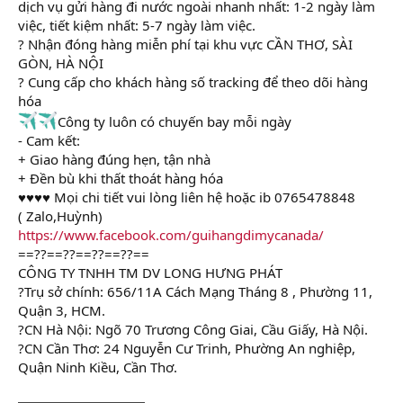
dịch vụ gửi hàng đi nước ngoài nhanh nhất: 1-2 ngày làm
việc, tiết kiệm nhất: 5-7 ngày làm việc.
? Nhận đóng hàng miễn phí tại khu vực CẦN THƠ, SÀI
GÒN, HÀ NỘI
? Cung cấp cho khách hàng số tracking để theo dõi hàng
hóa
Công ty luôn có chuyến bay mỗi ngày
- Cam kết:
+ Giao hàng đúng hẹn, tận nhà
+ Đền bù khi thất thoát hàng hóa
♥♥♥♥ Mọi chi tiết vui lòng liên hệ hoặc ib 0765478848
( Zalo,Huỳnh)
https://www.facebook.com/guihangdimycanada/
==??==??==??==??==
CÔNG TY TNHH TM DV LONG HƯNG PHÁT
?Trụ sở chính: 656/11A Cách Mạng Tháng 8 , Phường 11,
Quận 3, HCM.
?CN Hà Nội: Ngõ 70 Trương Công Giai, Cầu Giấy, Hà Nội.
?CN Cần Thơ: 24 Nguyễn Cư Trinh, Phường An nghiệp,
Quận Ninh Kiều, Cần Thơ.