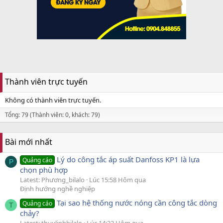
Thành viên trực tuyến
Không có thành viên trực tuyến.
Tổng: 79 (Thành viên: 0, khách: 79)
Bài mới nhất
Lý do công tắc áp suất Danfoss KP1 là lựa
Quảng cáo
P
chọn phù hợp
Latest: Phương_bilalo
Lúc 15:58 Hôm qua
Định hướng nghề nghiệp
Tại sao hệ thống nước nóng cần công tắc dòng
Quảng cáo
T
chảy?