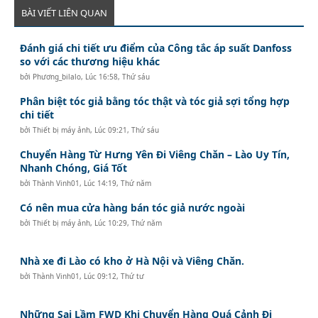
BÀI VIẾT LIÊN QUAN
Đánh giá chi tiết ưu điểm của Công tắc áp suất Danfoss
so với các thương hiệu khác
bởi
Phương_bilalo
,
Lúc 16:58, Thứ sáu
Phân biệt tóc giả bằng tóc thật và tóc giả sợi tổng hợp
chi tiết
bởi
Thiết bị máy ảnh
,
Lúc 09:21, Thứ sáu
Chuyển Hàng Từ Hưng Yên Đi Viêng Chăn – Lào Uy Tín,
Nhanh Chóng, Giá Tốt
bởi
Thành Vinh01
,
Lúc 14:19, Thứ năm
Có nên mua cửa hàng bán tóc giả nước ngoài
bởi
Thiết bị máy ảnh
,
Lúc 10:29, Thứ năm
Nhà xe đi Lào có kho ở Hà Nội và Viêng Chăn.
bởi
Thành Vinh01
,
Lúc 09:12, Thứ tư
Những Sai Lầm FWD Khi Chuyển Hàng Quá Cảnh Đi