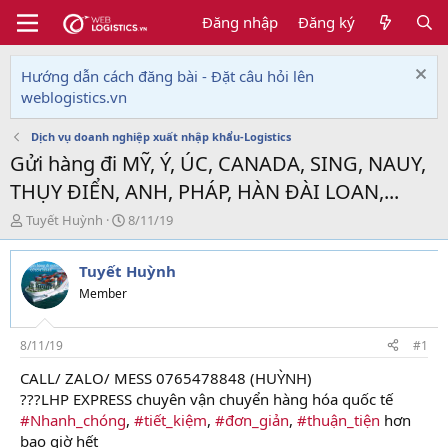
Đăng nhập
Đăng ký
Hướng dẫn cách đăng bài - Đặt câu hỏi lên
weblogistics.vn
Dịch vụ doanh nghiệp xuất nhập khẩu-Logistics
Gửi hàng đi MỸ, Ý, ÚC, CANADA, SING, NAUY,
THỤY ĐIỂN, ANH, PHÁP, HÀN ĐÀI LOAN,...
T
N
Tuyết Huỳnh
8/11/19
h
g
r
à
Tuyết Huỳnh
e
y
a
g
Member
d
ử
s
i
t
8/11/19
#1
a
CALL/ ZALO/ MESS 0765478848 (HUỲNH)
r
???LHP EXPRESS chuyên vận chuyển hàng hóa quốc tế
t
e
#Nhanh_chóng
,
#tiết_kiệm
,
#đơn_giản
,
#thuận_tiện
hơn
r
bao giờ hết