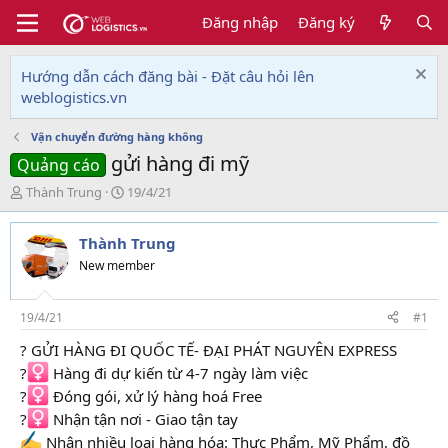
Đăng nhập
Đăng ký
Hướng dẫn cách đăng bài - Đặt câu hỏi lên
weblogistics.vn
Vận chuyển đường hàng không
gửi hàng đi mỹ
Quảng cáo
T
N
Thành Trung
19/4/21
h
g
r
à
Thành Trung
e
y
a
g
New member
d
ử
s
i
t
19/4/21
#1
a
? GỬI HÀNG ĐI QUỐC TẾ- ĐẠI PHÁT NGUYÊN EXPRESS
r
t
?‍
Hàng đi dự kiến từ 4-7 ngày làm việc
e
?‍
Đóng gói, xử lý hàng hoá Free
r
?‍
Nhận tận nơi - Giao tận tay
Nhận nhiều loại hàng hóa: Thực Phẩm, Mỹ Phẩm, đồ