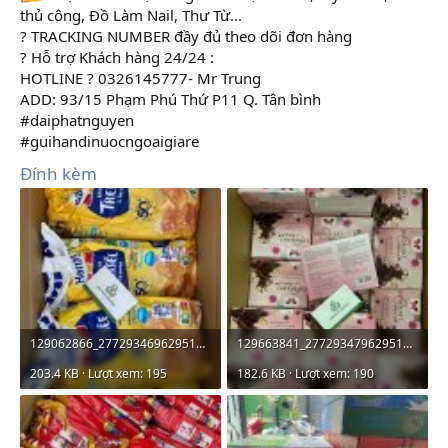
thủ công, Đồ Làm Nail, Thư Từ...
? TRACKING NUMBER đầy đủ theo dõi đơn hàng
? Hỗ trợ Khách hàng 24/24 :
HOTLINE ? 0326145777- Mr Trung
ADD: 93/15 Phạm Phú Thứ P11 Q. Tân bình
#daiphatnguyen
#guihandinuocngoaigiare
Đính kèm
129062866_2772934696295129_3847387608204285386_n.jpg
129663841_2772934796295119_2917673213403617386_n - Copy.jpg
203.4 KB · Lượt xem: 195
182.6 KB · Lượt xem: 190