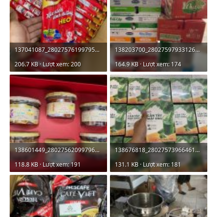
137041087_2802757619979503_8284231353752247321_n.jpg
138203700_2802759793312619_2992279113468795869_n.jpg
206.7 KB · Lượt xem: 200
164.9 KB · Lượt xem: 174
138601449_2802756209979644_5522787502808258716_n.jpg
138676818_2802757396646192_5206566577380411450_n.jpg
118.8 KB · Lượt xem: 191
131.1 KB · Lượt xem: 181