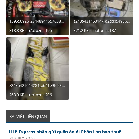
159556926_2844894465765818_3114938557868550035_n.jpg
z2435421453147_d2ddb54986cad07b6523f2aa73ebbeb5.jpg
318.8 KB · Lượt xem: 195
321.2 KB · Lượt xem: 187
z2435421644284_a641e9fe28d874925f862537e8e803bf.jpg
263.9 KB · Lượt xem: 206
BÀI VIẾT LIÊN QUAN
LHP Express nhận gửi quần áo đi Phần Lan bao thuế
bởi
NHU Y
,
7/4/26