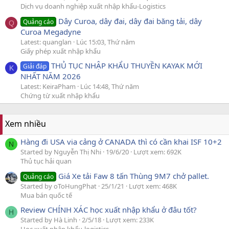
Dịch vụ doanh nghiệp xuất nhập khẩu-Logistics
Dây Curoa, dây đai, dây đai băng tải, dây
Quảng cáo
Q
Curoa Megadyne
Latest: quanglan
Lúc 15:03, Thứ năm
Giấy phép xuất nhập khẩu
THỦ TỤC NHẬP KHẨU THUYỀN KAYAK MỚI
Giải đáp
K
NHẤT NĂM 2026
Latest: KeiraPham
Lúc 14:48, Thứ năm
Chứng từ xuất nhập khẩu
Xem nhiều
Hàng đi USA via cảng ở CANADA thì có cần khai ISF 10+2
N
Started by Nguyễn Thị Nhi
19/6/20
Lượt xem: 692K
Thủ tục hải quan
Giá Xe tải Faw 8 tấn Thùng 9M7 chở pallet.
Quảng cáo
Started by oToHungPhat
25/1/21
Lượt xem: 468K
Mua bán quốc tế
Review CHÍNH XÁC học xuất nhập khẩu ở đâu tốt?
H
Started by Hà Linh
2/5/18
Lượt xem: 233K
Học xuất nhập khẩu-logistics