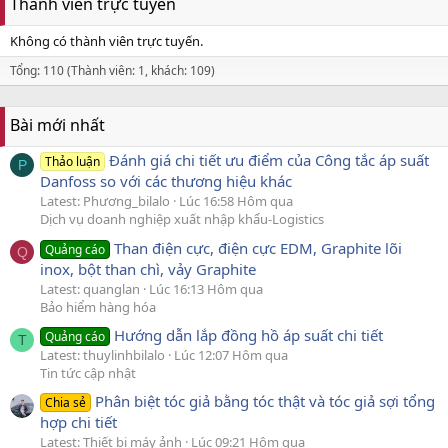
Thành viên trực tuyến
Không có thành viên trực tuyến.
Tổng: 110 (Thành viên: 1, khách: 109)
Bài mới nhất
Đánh giá chi tiết ưu điểm của Công tắc áp suất
Thảo luận
P
Danfoss so với các thương hiệu khác
Latest: Phương_bilalo
Lúc 16:58 Hôm qua
Dịch vụ doanh nghiệp xuất nhập khẩu-Logistics
Than điện cực, điện cực EDM, Graphite lõi
Quảng cáo
Q
inox, bột than chì, vảy Graphite
Latest: quanglan
Lúc 16:13 Hôm qua
Bảo hiểm hàng hóa
Hướng dẫn lắp đồng hồ áp suất chi tiết
Quảng cáo
T
Latest: thuylinhbilalo
Lúc 12:07 Hôm qua
Tin tức cập nhật
Phân biệt tóc giả bằng tóc thật và tóc giả sợi tổng
Chia sẻ
hợp chi tiết
Latest: Thiết bị máy ảnh
Lúc 09:21 Hôm qua