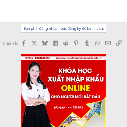
Bạn phải đăng nhập hoặc đăng ký để bình luận.
Facebook
X
Bluesky
LinkedIn
Reddit
Pinterest
Tumblr
WhatsApp
Email
Li
Chia sẻ: