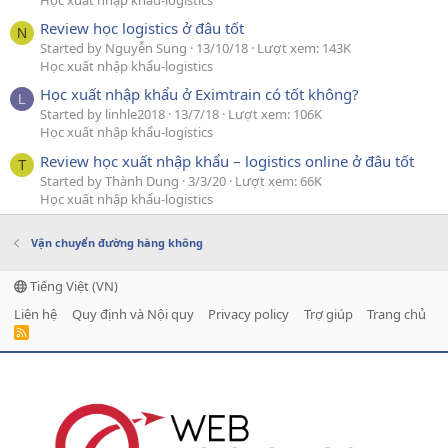
Review học logistics ở đâu tốt
N
Started by Nguyễn Sung
13/10/18
Lượt xem: 143K
Học xuất nhập khẩu-logistics
Học xuất nhập khẩu ở Eximtrain có tốt không?
L
Started by linhle2018
13/7/18
Lượt xem: 106K
Học xuất nhập khẩu-logistics
Review học xuất nhập khẩu – logistics online ở đâu tốt
T
Started by Thành Dung
3/3/20
Lượt xem: 66K
Học xuất nhập khẩu-logistics
Vận chuyển đường hàng không
Tiếng Việt (VN)
Liên hệ
Quy định và Nội quy
Privacy policy
Trợ giúp
Trang chủ
R
S
S