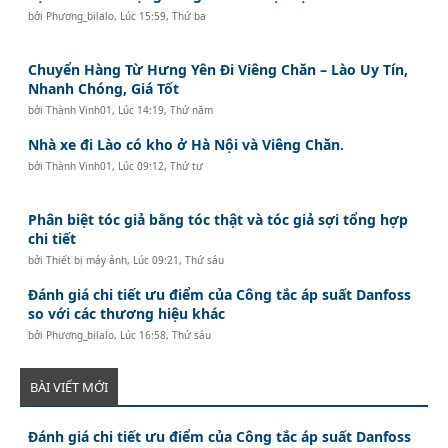
bởi
Phương_bilalo
,
Lúc 15:59, Thứ ba
Chuyển Hàng Từ Hưng Yên Đi Viêng Chăn – Lào Uy Tín,
Nhanh Chóng, Giá Tốt
bởi
Thành Vinh01
,
Lúc 14:19, Thứ năm
Nhà xe đi Lào có kho ở Hà Nội và Viêng Chăn.
bởi
Thành Vinh01
,
Lúc 09:12, Thứ tư
Phân biệt tóc giả bằng tóc thật và tóc giả sợi tổng hợp
chi tiết
bởi
Thiết bị máy ảnh
,
Lúc 09:21, Thứ sáu
Đánh giá chi tiết ưu điểm của Công tắc áp suất Danfoss
so với các thương hiệu khác
bởi
Phương_bilalo
,
Lúc 16:58, Thứ sáu
BÀI VIẾT MỚI
Đánh giá chi tiết ưu điểm của Công tắc áp suất Danfoss