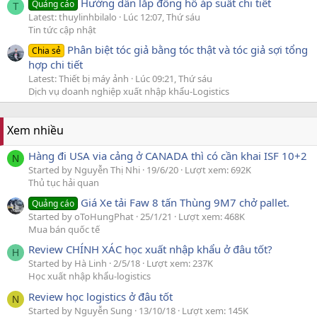
Hướng dẫn lắp đồng hồ áp suất chi tiết
Quảng cáo
T
Latest: thuylinhbilalo
Lúc 12:07, Thứ sáu
Tin tức cập nhật
Phân biệt tóc giả bằng tóc thật và tóc giả sợi tổng
Chia sẻ
hợp chi tiết
Latest: Thiết bị máy ảnh
Lúc 09:21, Thứ sáu
Dịch vụ doanh nghiệp xuất nhập khẩu-Logistics
Xem nhiều
Hàng đi USA via cảng ở CANADA thì có cần khai ISF 10+2
N
Started by Nguyễn Thị Nhi
19/6/20
Lượt xem: 692K
Thủ tục hải quan
Giá Xe tải Faw 8 tấn Thùng 9M7 chở pallet.
Quảng cáo
Started by oToHungPhat
25/1/21
Lượt xem: 468K
Mua bán quốc tế
Review CHÍNH XÁC học xuất nhập khẩu ở đâu tốt?
H
Started by Hà Linh
2/5/18
Lượt xem: 237K
Học xuất nhập khẩu-logistics
Review học logistics ở đâu tốt
N
Started by Nguyễn Sung
13/10/18
Lượt xem: 145K