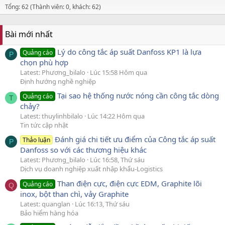
Tổng: 62 (Thành viên: 0, khách: 62)
Bài mới nhất
Lý do công tắc áp suất Danfoss KP1 là lựa
Quảng cáo
P
chọn phù hợp
Latest: Phương_bilalo
Lúc 15:58 Hôm qua
Định hướng nghề nghiệp
Tại sao hệ thống nước nóng cần công tắc dòng
Quảng cáo
T
chảy?
Latest: thuylinhbilalo
Lúc 14:22 Hôm qua
Tin tức cập nhật
Đánh giá chi tiết ưu điểm của Công tắc áp suất
Thảo luận
P
Danfoss so với các thương hiệu khác
Latest: Phương_bilalo
Lúc 16:58, Thứ sáu
Dịch vụ doanh nghiệp xuất nhập khẩu-Logistics
Than điện cực, điện cực EDM, Graphite lõi
Quảng cáo
Q
inox, bột than chì, vảy Graphite
Latest: quanglan
Lúc 16:13, Thứ sáu
Bảo hiểm hàng hóa