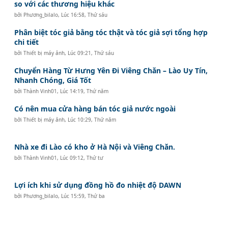
so với các thương hiệu khác
bởi
Phương_bilalo
,
Lúc 16:58, Thứ sáu
Phân biệt tóc giả bằng tóc thật và tóc giả sợi tổng hợp
chi tiết
bởi
Thiết bị máy ảnh
,
Lúc 09:21, Thứ sáu
Chuyển Hàng Từ Hưng Yên Đi Viêng Chăn – Lào Uy Tín,
Nhanh Chóng, Giá Tốt
bởi
Thành Vinh01
,
Lúc 14:19, Thứ năm
Có nên mua cửa hàng bán tóc giả nước ngoài
bởi
Thiết bị máy ảnh
,
Lúc 10:29, Thứ năm
Nhà xe đi Lào có kho ở Hà Nội và Viêng Chăn.
bởi
Thành Vinh01
,
Lúc 09:12, Thứ tư
Lợi ích khi sử dụng đồng hồ đo nhiệt độ DAWN
bởi
Phương_bilalo
,
Lúc 15:59, Thứ ba