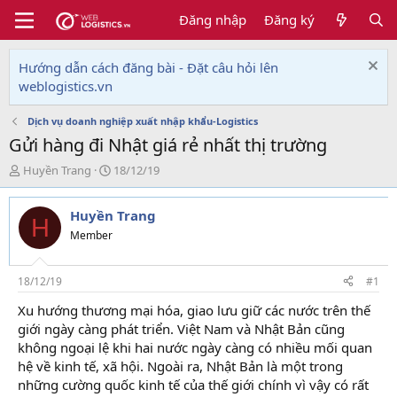
Đăng nhập
Đăng ký
Hướng dẫn cách đăng bài - Đặt câu hỏi lên
weblogistics.vn
Dịch vụ doanh nghiệp xuất nhập khẩu-Logistics
Gửi hàng đi Nhật giá rẻ nhất thị trường
T
N
Huyền Trang
18/12/19
h
g
r
à
Huyền Trang
e
y
H
a
g
Member
d
ử
s
i
t
18/12/19
#1
a
Xu hướng thương mại hóa, giao lưu giữ các nước trên thế
r
giới ngày càng phát triển. Việt Nam và Nhật Bản cũng
t
e
không ngoại lệ khi hai nước ngày càng có nhiều mối quan
r
hệ về kinh tế, xã hội. Ngoài ra, Nhật Bản là một trong
những cường quốc kinh tế của thế giới chính vì vậy có rất