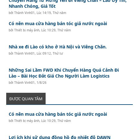
Chuyển Hàng Từ Hưng Yên Đi Viêng Chăn – Lào Uy Tín,
Nhanh Chóng, Giá Tốt
bởi
Thành Vinh01
,
Lúc 14:19, Thứ năm
Có nên mua cửa hàng bán tóc giả nước ngoài
bởi
Thiết bị máy ảnh
,
Lúc 10:29, Thứ năm
Nhà xe đi Lào có kho ở Hà Nội và Viêng Chăn.
bởi
Thành Vinh01
,
Lúc 09:12, Thứ tư
Những Sai Lầm FWD Khi Chuyển Hàng Quá Cảnh Đi
Lào – Bài Học Đắt Giá Cho Người Làm Logistics
bởi
Thành Vinh01
,
1/8/26
ĐƯỢC QUAN TÂM
Có nên mua cửa hàng bán tóc giả nước ngoài
bởi
Thiết bị máy ảnh
,
Lúc 10:29, Thứ năm
Lợi ích khi sử dụng đồng hồ đo nhiệt độ DAWN