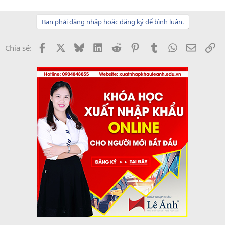
Bạn phải đăng nhập hoặc đăng ký để bình luận.
Facebook
X
Bluesky
LinkedIn
Reddit
Pinterest
Tumblr
WhatsApp
Email
Li
Chia sẻ: