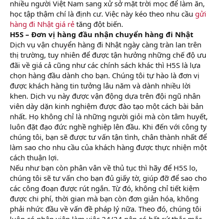
nhiều người Việt Nam sang xử sở mặt trời mọc để làm ăn,
học tập thậm chí là định cư. Việc này kéo theo nhu cầu
gửi
hàng đi Nhật giá rẻ
tăng đột biến.
H5S – Đơn vị hàng đầu nhận chuyển hàng đi Nhật
Dịch vụ vận chuyển hàng đi Nhật ngày càng tràn lan trên
thị trường, tuy nhiên để được tận hưởng những chế độ ưu
đãi về giá cả cũng như các chính sách khác thì H5S là lựa
chọn hàng đầu dành cho bạn. Chúng tôi tự hào là đơn vị
được khách hàng tin tưởng lâu năm và dành nhiều lời
khen. Dịch vụ này được vận động dựa trên đội ngũ nhân
viên dày dặn kinh nghiệm được đào tạo một cách bài bản
nhất. Họ không chỉ là những người giỏi mà còn tâm huyết,
luôn đặt đạo đức nghề nghiệp lên đầu. Khi đến với công ty
chúng tôi, bạn sẽ được tư vấn tận tình, chân thành nhất để
làm sao cho nhu cầu của khách hàng được thực nhiện một
cách thuận lợi.
Nếu như bạn còn phân vân về thủ tục thì hãy để H5S lo,
chúng tôi sẽ tư vấn cho bạn đủ giấy tờ, giúp đỡ để sao cho
các công đoạn được rút ngắn. Từ đó, không chỉ tiết kiệm
được chi phí, thời gian mà bạn còn đơn giản hóa, không
phải nhức đầu về vấn đề pháp lý nữa. Theo đó, chúng tôi
luôn có nhân viên làm việc 24/24 nên có bất cứ thắc mắc