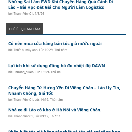
Những Sai Lầm FWD Khi Chuyển Hàng Quá Cảnh Đi
Lào – Bài Học Đắt Giá Cho Người Làm Logistics
bởi
Thành Vinh01
,
1/8/26
ĐƯỢC QUAN TÂM
Có nên mua cửa hàng bán tóc giả nước ngoài
bởi
Thiết bị máy ảnh
,
Lúc 10:29, Thứ năm
Lợi ích khi sử dụng đồng hồ đo nhiệt độ DAWN
bởi
Phương_bilalo
,
Lúc 15:59, Thứ ba
Chuyển Hàng Từ Hưng Yên Đi Viêng Chăn – Lào Uy Tín,
Nhanh Chóng, Giá Tốt
bởi
Thành Vinh01
,
Lúc 14:19, Thứ năm
Nhà xe đi Lào có kho ở Hà Nội và Viêng Chăn.
bởi
Thành Vinh01
,
Lúc 09:12, Thứ tư
Phân biệt tóc giả bằng tóc thật và tóc giả sợi tổng hợp