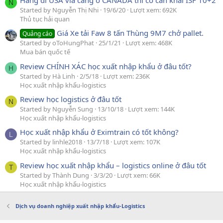
Hàng đi USA via cảng ở CANADA thì có cần khai ISF 10+2
N
Started by Nguyễn Thị Nhi
19/6/20
Lượt xem: 692K
Thủ tục hải quan
Giá Xe tải Faw 8 tấn Thùng 9M7 chở pallet.
Quảng cáo
Started by oToHungPhat
25/1/21
Lượt xem: 468K
Mua bán quốc tế
Review CHÍNH XÁC học xuất nhập khẩu ở đâu tốt?
H
Started by Hà Linh
2/5/18
Lượt xem: 236K
Học xuất nhập khẩu-logistics
Review học logistics ở đâu tốt
N
Started by Nguyễn Sung
13/10/18
Lượt xem: 144K
Học xuất nhập khẩu-logistics
Học xuất nhập khẩu ở Eximtrain có tốt không?
L
Started by linhle2018
13/7/18
Lượt xem: 107K
Học xuất nhập khẩu-logistics
Review học xuất nhập khẩu – logistics online ở đâu tốt
T
Started by Thành Dung
3/3/20
Lượt xem: 66K
Học xuất nhập khẩu-logistics
Dịch vụ doanh nghiệp xuất nhập khẩu-Logistics