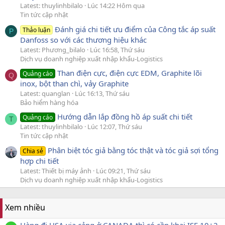
Latest: thuylinhbilalo
Lúc 14:22 Hôm qua
Tin tức cập nhật
Đánh giá chi tiết ưu điểm của Công tắc áp suất
Thảo luận
P
Danfoss so với các thương hiệu khác
Latest: Phương_bilalo
Lúc 16:58, Thứ sáu
Dịch vụ doanh nghiệp xuất nhập khẩu-Logistics
Than điện cực, điện cực EDM, Graphite lõi
Quảng cáo
Q
inox, bột than chì, vảy Graphite
Latest: quanglan
Lúc 16:13, Thứ sáu
Bảo hiểm hàng hóa
Hướng dẫn lắp đồng hồ áp suất chi tiết
Quảng cáo
T
Latest: thuylinhbilalo
Lúc 12:07, Thứ sáu
Tin tức cập nhật
Phân biệt tóc giả bằng tóc thật và tóc giả sợi tổng
Chia sẻ
hợp chi tiết
Latest: Thiết bị máy ảnh
Lúc 09:21, Thứ sáu
Dịch vụ doanh nghiệp xuất nhập khẩu-Logistics
Xem nhiều