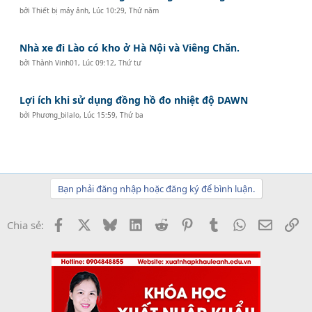
bởi
Thiết bị máy ảnh
,
Lúc 10:29, Thứ năm
Nhà xe đi Lào có kho ở Hà Nội và Viêng Chăn.
bởi
Thành Vinh01
,
Lúc 09:12, Thứ tư
Lợi ích khi sử dụng đồng hồ đo nhiệt độ DAWN
bởi
Phương_bilalo
,
Lúc 15:59, Thứ ba
Bạn phải đăng nhập hoặc đăng ký để bình luận.
Facebook
X
Bluesky
LinkedIn
Reddit
Pinterest
Tumblr
WhatsApp
Email
Li
Chia sẻ: