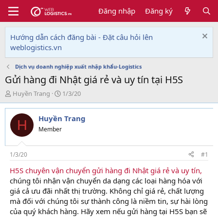
Đăng nhập
Đăng ký
Hướng dẫn cách đăng bài - Đặt câu hỏi lên
weblogistics.vn
Dịch vụ doanh nghiệp xuất nhập khẩu-Logistics
Gửi hàng đi Nhật giá rẻ và uy tín tại H5S
T
N
Huyền Trang
1/3/20
h
g
r
à
Huyền Trang
e
y
H
a
g
Member
d
ử
s
i
t
1/3/20
#1
a
H5S chuyên vận chuyển gửi hàng đi Nhật giá rẻ và uy tín,
r
chúng tôi nhận vận chuyển da dạng các loại hàng hóa với
t
e
giá cả ưu đãi nhất thị trường. Không chỉ giá rẻ, chất lượng
r
mà đối với chúng tôi sự thành công là niềm tin, sự hài lòng
của quý khách hàng. Hãy xem nếu gửi hàng tại H5S bạn sẽ