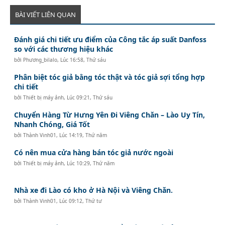
BÀI VIẾT LIÊN QUAN
Đánh giá chi tiết ưu điểm của Công tắc áp suất Danfoss
so với các thương hiệu khác
bởi
Phương_bilalo
,
Lúc 16:58, Thứ sáu
Phân biệt tóc giả bằng tóc thật và tóc giả sợi tổng hợp
chi tiết
bởi
Thiết bị máy ảnh
,
Lúc 09:21, Thứ sáu
Chuyển Hàng Từ Hưng Yên Đi Viêng Chăn – Lào Uy Tín,
Nhanh Chóng, Giá Tốt
bởi
Thành Vinh01
,
Lúc 14:19, Thứ năm
Có nên mua cửa hàng bán tóc giả nước ngoài
bởi
Thiết bị máy ảnh
,
Lúc 10:29, Thứ năm
Nhà xe đi Lào có kho ở Hà Nội và Viêng Chăn.
bởi
Thành Vinh01
,
Lúc 09:12, Thứ tư