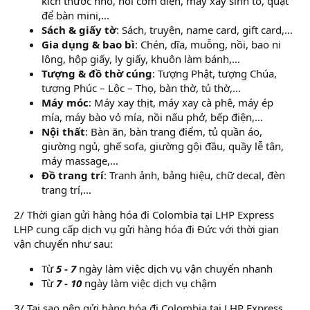
kích thước nhỏ, nồi cơm điện, máy xay sinh tố, quạt
để bàn mini,...
Sách & giấy tờ
: Sách, truyện, name card, gift card,...
Gia dụng & bao bì
: Chén, dĩa, muỗng, nồi, bao ni
lông, hộp giấy, ly giấy, khuôn làm bánh,...
Tượng & đồ thờ cúng
: Tượng Phật, tượng Chúa,
tượng Phúc – Lộc – Thọ, bàn thờ, tủ thờ,...
Máy móc
: Máy xay thịt, máy xay cà phê, máy ép
mía, máy bào vỏ mía, nồi nấu phở, bếp điện,...
Nội thất
: Bàn ăn, bàn trang điểm, tủ quần áo,
giường ngủ, ghế sofa, giường gội đầu, quầy lễ tân,
máy massage,...
Đồ trang trí
: Tranh ảnh, bảng hiệu, chữ decal, đèn
trang trí,...
2/ Thời gian gửi hàng hóa đi Colombia tại LHP Express
LHP cung cấp dịch vụ gửi hàng hóa đi Đức với thời gian
vận chuyển như sau:
Từ
5 - 7
ngày làm việc dịch vụ vận chuyển nhanh
Từ
7 - 10
ngày làm việc dịch vụ chậm
3/ Tại sao nên gửi hàng hóa đi Colombia tại LHP Express