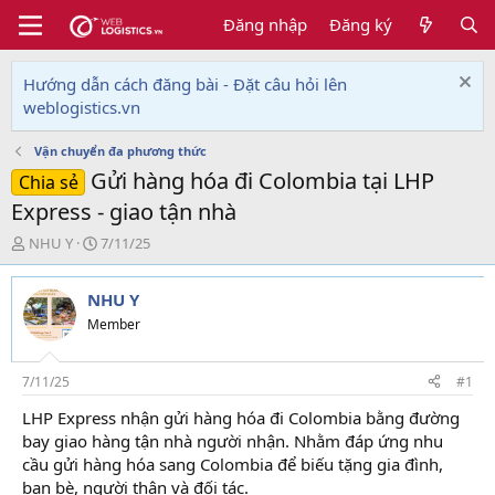
Đăng nhập
Đăng ký
Hướng dẫn cách đăng bài - Đặt câu hỏi lên
weblogistics.vn
Vận chuyển đa phương thức
Gửi hàng hóa đi Colombia tại LHP
Chia sẻ
Express - giao tận nhà
T
N
NHU Y
7/11/25
h
g
r
à
NHU Y
e
y
a
g
Member
d
ử
s
i
t
7/11/25
#1
a
LHP Express nhận gửi hàng hóa đi Colombia bằng đường
r
bay giao hàng tận nhà người nhận. Nhằm đáp ứng nhu
t
e
cầu gửi hàng hóa sang Colombia để biếu tặng gia đình,
r
bạn bè, người thân và đối tác.