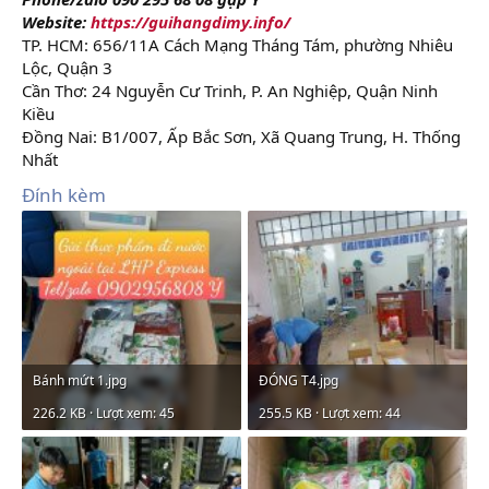
Website:
https://guihangdimy.info/
TP. HCM: 656/11A Cách Mạng Tháng Tám, phường Nhiêu
Lộc, Quận 3
Cần Thơ: 24 Nguyễn Cư Trinh, P. An Nghiệp, Quận Ninh
Kiều
Đồng Nai: B1/007, Ấp Bắc Sơn, Xã Quang Trung, H. Thống
Nhất
Đính kèm
Bánh mứt 1.jpg
ĐÓNG T4.jpg
226.2 KB · Lượt xem: 45
255.5 KB · Lượt xem: 44