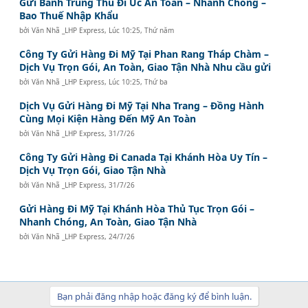
Gửi Bánh Trung Thu Đi Úc An Toàn – Nhanh Chóng –
Bao Thuế Nhập Khẩu
bởi
Văn Nhã _LHP Express
,
Lúc 10:25, Thứ năm
Công Ty Gửi Hàng Đi Mỹ Tại Phan Rang Tháp Chàm –
Dịch Vụ Trọn Gói, An Toàn, Giao Tận Nhà Nhu cầu gửi
bởi
Văn Nhã _LHP Express
,
Lúc 10:25, Thứ ba
Dịch Vụ Gửi Hàng Đi Mỹ Tại Nha Trang – Đồng Hành
Cùng Mọi Kiện Hàng Đến Mỹ An Toàn
bởi
Văn Nhã _LHP Express
,
31/7/26
Công Ty Gửi Hàng Đi Canada Tại Khánh Hòa Uy Tín –
Dịch Vụ Trọn Gói, Giao Tận Nhà
bởi
Văn Nhã _LHP Express
,
31/7/26
Gửi Hàng Đi Mỹ Tại Khánh Hòa Thủ Tục Trọn Gói –
Nhanh Chóng, An Toàn, Giao Tận Nhà
bởi
Văn Nhã _LHP Express
,
24/7/26
Bạn phải đăng nhập hoặc đăng ký để bình luận.