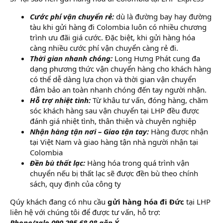
Cước phí vận chuyển rẻ:
dù là đường bay hay đường
tàu khi gửi hàng đi Colombia luôn có nhiều chương
trình ưu đãi giá cước. Đặc biệt, khi gửi hàng hóa
càng nhiều cước phí vận chuyển càng rẻ đi.
Thời gian nhanh chóng:
Long Hưng Phát cung đa
dạng phương thức vận chuyển hàng cho khách hàng
có thể dễ dàng lựa chọn và thời gian vận chuyển
đảm bảo an toàn nhanh chóng đến tay người nhận.
Hỗ trợ nhiệt tình:
Từ khâu tư vấn, đóng hàng, chăm
sóc khách hàng sau vận chuyển tại LHP đều được
đánh giá nhiệt tình, thân thiện và chuyên nghiệp
Nhận hàng tận nơi – Giao tận tay:
Hàng được nhận
tại Việt Nam và giao hàng tận nhà người nhận tại
Colombia
Đền bù thất lạc:
Hàng hóa trong quá trình vận
chuyển nếu bị thất lạc sẽ được đền bù theo chính
sách, quy định của công ty
Qúy khách đang có nhu cầu
gửi hàng hóa đi Đức
tại LHP
liên hệ với chúng tôi để được tư vấn, hỗ trợ:
Phone/zalo 090 295 68 08 gặp Ý