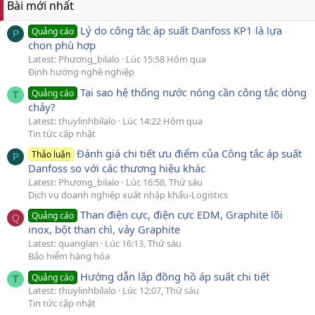
Bài mới nhất
Lý do công tắc áp suất Danfoss KP1 là lựa
Quảng cáo
P
chọn phù hợp
Latest: Phương_bilalo
Lúc 15:58 Hôm qua
Định hướng nghề nghiệp
Tại sao hệ thống nước nóng cần công tắc dòng
Quảng cáo
T
chảy?
Latest: thuylinhbilalo
Lúc 14:22 Hôm qua
Tin tức cập nhật
Đánh giá chi tiết ưu điểm của Công tắc áp suất
Thảo luận
P
Danfoss so với các thương hiệu khác
Latest: Phương_bilalo
Lúc 16:58, Thứ sáu
Dịch vụ doanh nghiệp xuất nhập khẩu-Logistics
Than điện cực, điện cực EDM, Graphite lõi
Quảng cáo
Q
inox, bột than chì, vảy Graphite
Latest: quanglan
Lúc 16:13, Thứ sáu
Bảo hiểm hàng hóa
Hướng dẫn lắp đồng hồ áp suất chi tiết
Quảng cáo
T
Latest: thuylinhbilalo
Lúc 12:07, Thứ sáu
Tin tức cập nhật