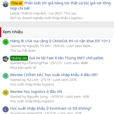
Phân biệt tóc giả bằng tóc thật và tóc giả sợi tổng
Chia sẻ
hợp chi tiết
Latest: Thiết bị máy ảnh
Lúc 09:21, Thứ sáu
Dịch vụ doanh nghiệp xuất nhập khẩu-Logistics
Xem nhiều
Hàng đi USA via cảng ở CANADA thì có cần khai ISF 10+2
N
Started by Nguyễn Thị Nhi
19/6/20
Lượt xem: 692K
Thủ tục hải quan
Giá Xe tải Faw 8 tấn Thùng 9M7 chở pallet.
Quảng cáo
Started by oToHungPhat
25/1/21
Lượt xem: 468K
Mua bán quốc tế
Review CHÍNH XÁC học xuất nhập khẩu ở đâu tốt?
H
Started by Hà Linh
2/5/18
Lượt xem: 237K
Học xuất nhập khẩu-logistics
Review học logistics ở đâu tốt
N
Started by Nguyễn Sung
13/10/18
Lượt xem: 145K
Học xuất nhập khẩu-logistics
Học xuất nhập khẩu ở Eximtrain có tốt không?
L
Started by linhle2018
13/7/18
Lượt xem: 107K