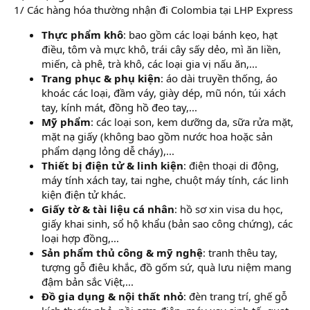
1/ Các hàng hóa thường nhận đi Colombia tại LHP Express
Thực phẩm khô
: bao gồm các loại bánh kẹo, hạt
điều, tôm và mực khô, trái cây sấy dẻo, mì ăn liền,
miến, cà phê, trà khô, các loại gia vị nấu ăn,...
Trang phục & phụ kiện
: áo dài truyền thống, áo
khoác các loại, đầm váy, giày dép, mũ nón, túi xách
tay, kính mát, đồng hồ đeo tay,...
Mỹ phẩm
: các loại son, kem dưỡng da, sữa rửa mặt,
mặt nạ giấy (không bao gồm nước hoa hoặc sản
phẩm dạng lỏng dễ cháy),...
Thiết bị điện tử & linh kiện
: điện thoại di động,
máy tính xách tay, tai nghe, chuột máy tính, các linh
kiện điện tử khác.
Giấy tờ & tài liệu cá nhân
: hồ sơ xin visa du học,
giấy khai sinh, sổ hộ khẩu (bản sao công chứng), các
loại hợp đồng,...
Sản phẩm thủ công & mỹ nghệ
: tranh thêu tay,
tượng gỗ điêu khắc, đồ gốm sứ, quà lưu niệm mang
đậm bản sắc Việt,...
Đồ gia dụng & nội thất nhỏ
: đèn trang trí, ghế gỗ