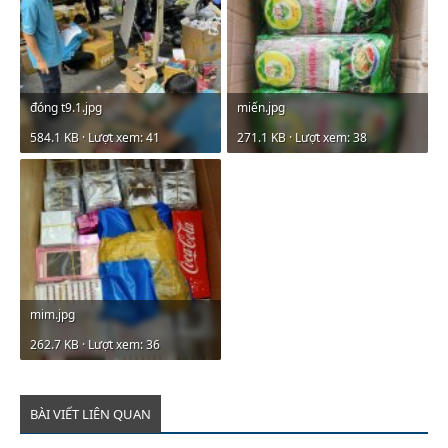
đóng t9.1.jpg
miến.jpg
584.1 KB · Lượt xem: 41
271.1 KB · Lượt xem: 38
mim.jpg
262.7 KB · Lượt xem: 36
BÀI VIẾT LIÊN QUAN