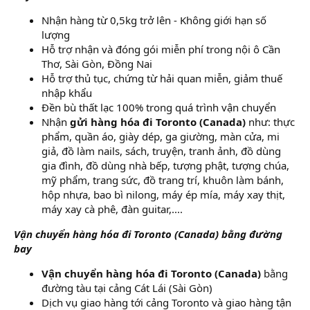
Nhận hàng từ 0,5kg trở lên - Không giới hạn số
lượng
Hỗ trợ nhận và đóng gói miễn phí trong nội ô Cần
Thơ, Sài Gòn, Đồng Nai
Hỗ trợ thủ tục, chứng từ hải quan miễn, giảm thuế
nhập khẩu
Đền bù thất lạc 100% trong quá trình vận chuyển
Nhận
gửi hàng hóa đi Toronto (Canada)
như: thực
phẩm, quần áo, giày dép, ga giường, màn cửa, mi
giả, đồ làm nails, sách, truyện, tranh ảnh, đồ dùng
gia đình, đồ dùng nhà bếp, tượng phật, tượng chúa,
mỹ phẩm, trang sức, đồ trang trí, khuôn làm bánh,
hộp nhựa, bao bì nilong, máy ép mía, máy xay thịt,
máy xay cà phê, đàn guitar,....
Vận chuyển hàng hóa đi Toronto (Canada) bằng đường
bay
Vận chuyển hàng hóa đi Toronto (Canada)
bằng
đường tàu tại cảng Cát Lái (Sài Gòn)
Dịch vụ giao hàng tới cảng Toronto và giao hàng tận