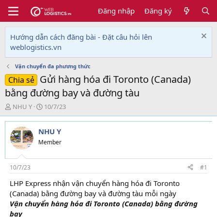
Đăng nhập
Đăng ký
Hướng dẫn cách đăng bài - Đặt câu hỏi lên
weblogistics.vn
Vận chuyển đa phương thức
Gửi hàng hóa đi Toronto (Canada)
Chia sẻ
bằng đường bay và đường tàu
T
N
NHU Y
10/7/23
h
g
r
à
NHU Y
e
y
a
g
Member
d
ử
s
i
t
10/7/23
#1
a
LHP Express nhận vận chuyển hàng hóa đi Toronto
r
(Canada) bằng đường bay và đường tàu mỗi ngày
t
e
Vận chuyển hàng hóa đi Toronto (Canada) bằng đường
r
bay