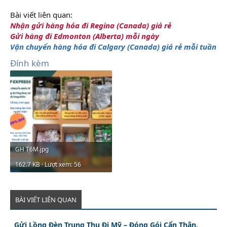
Bài viết liên quan:
Nhận gửi hàng hóa đi Regina (Canada) giá rẻ
Gửi hàng đi Edmonton (Alberta) mỗi ngày
Vận chuyển hàng hóa đi Calgary (Canada) giá rẻ mỗi tuần
Đính kèm
GH T6M.jpg
162.7 KB · Lượt xem: 56
BÀI VIẾT LIÊN QUAN
Gửi Lồng Đèn Trung Thu Đi Mỹ – Đóng Gói Cẩn Thận,