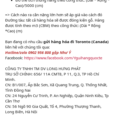
Cao)/5000 (cm)
=> Cách nào ra cân nặng lớn hơn sẽ áp giá vào cách đó
Đường tàu: tất cả hàng hóa sẽ được đóng kiện gỗ. Hàng
được tính theo m3 (CBM) theo công thức: (Dài * Rộng
*Cao) (m)
Bạn đang có nhu cầu
gửi hàng hóa đi Toronto (Canada)
liên hệ với chúng tôi qua:
Hotline/zalo 0902 956 808 gặp Như Ý
Facebook:
https://www.facebook.com/Yguihangquocte
CÔNG TY TNHH TM DV LONG HƯNG PHÁT
TRỤ SỞ CHÍNH: 656/ 11A CMT8, P 11, Q.3, TP Hồ Chí
Minh.
CN: B1/007, Ấp Bắc Sơn, Xã Quang Trung, Q. Thống Nhất,
Tỉnh Đồng Nai
CN: 24 Nguyễn Cư Trinh, P. An Nghiệp, Quận Ninh Kiều, Tp
Cần Thơ
CN: 56 Ngõ 90 Gia Quất, Tổ 4, Phường Thượng Thanh,
Long Biên, Hà Nội