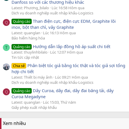
Danfoss so với các thương hiệu khác
Latest: Phương_bilalo
Lúc 16:58 Hôm qua
Dịch vụ doanh nghiệp xuất nhập khẩu-Logistics
Than điện cực, điện cực EDM, Graphite lõi
Quảng cáo
Q
inox, bột than chì, vảy Graphite
Latest: quanglan
Lúc 16:13 Hôm qua
Bảo hiểm hàng hóa
Hướng dẫn lắp đồng hồ áp suất chi tiết
Quảng cáo
T
Latest: thuylinhbilalo
Lúc 12:07 Hôm qua
Tin tức cập nhật
Phân biệt tóc giả bằng tóc thật và tóc giả sợi tổng
Chia sẻ
hợp chi tiết
Latest: Thiết bị máy ảnh
Lúc 09:21 Hôm qua
Dịch vụ doanh nghiệp xuất nhập khẩu-Logistics
Dây Curoa, dây đai, dây đai băng tải, dây
Quảng cáo
Q
Curoa Megadyne
Latest: quanglan
Lúc 15:03, Thứ năm
Giấy phép xuất nhập khẩu
Xem nhiều