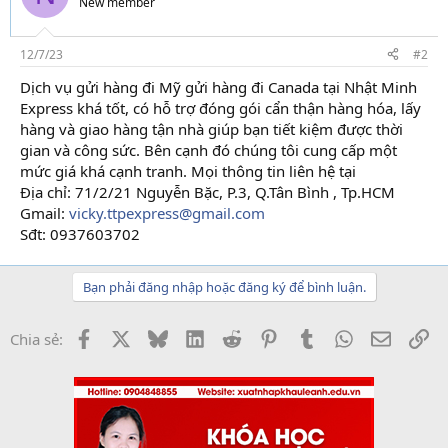
New member
12/7/23
#2
Dịch vụ gửi hàng đi Mỹ gửi hàng đi Canada tại Nhật Minh
Express khá tốt, có hỗ trợ đóng gói cẩn thận hàng hóa, lấy
hàng và giao hàng tận nhà giúp bạn tiết kiệm được thời
gian và công sức. Bên cạnh đó chúng tôi cung cấp một
mức giá khá cạnh tranh. Mọi thông tin liên hệ tại
Địa chỉ: 71/2/21 Nguyễn Bặc, P.3, Q.Tân Bình , Tp.HCM
Gmail:
vicky.ttpexpress@gmail.com
Sđt: 0937603702
Bạn phải đăng nhập hoặc đăng ký để bình luận.
Facebook
X
Bluesky
LinkedIn
Reddit
Pinterest
Tumblr
WhatsApp
Email
Li
Chia sẻ: