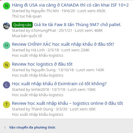
Hàng đi USA via cảng ở CANADA thì có cần khai ISF 10+2
N
Started by Nguyễn Thị Nhi
19/6/20
Lượt xem: 692K
Thủ tục hải quan
Giá Xe tải Faw 8 tấn Thùng 9M7 chở pallet.
Quảng cáo
Started by oToHungPhat
25/1/21
Lượt xem: 468K
Mua bán quốc tế
Review CHÍNH XÁC học xuất nhập khẩu ở đâu tốt?
H
Started by Hà Linh
2/5/18
Lượt xem: 234K
Học xuất nhập khẩu-logistics
Review học logistics ở đâu tốt
N
Started by Nguyễn Sung
13/10/18
Lượt xem: 143K
Học xuất nhập khẩu-logistics
Học xuất nhập khẩu ở Eximtrain có tốt không?
L
Started by linhle2018
13/7/18
Lượt xem: 106K
Học xuất nhập khẩu-logistics
Review học xuất nhập khẩu – logistics online ở đâu tốt
T
Started by Thành Dung
3/3/20
Lượt xem: 66K
Học xuất nhập khẩu-logistics
Vận chuyển đa phương thức