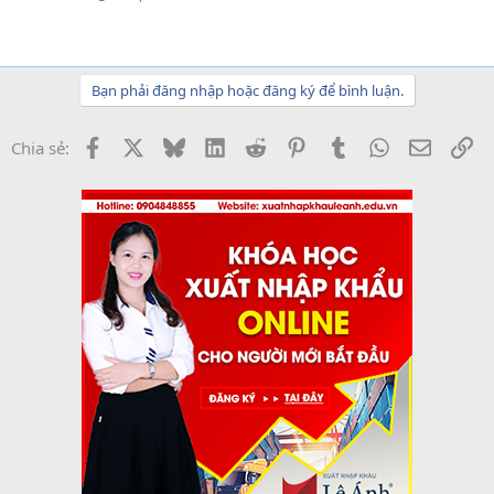
Bạn phải đăng nhập hoặc đăng ký để bình luận.
Facebook
X
Bluesky
LinkedIn
Reddit
Pinterest
Tumblr
WhatsApp
Email
Li
Chia sẻ: