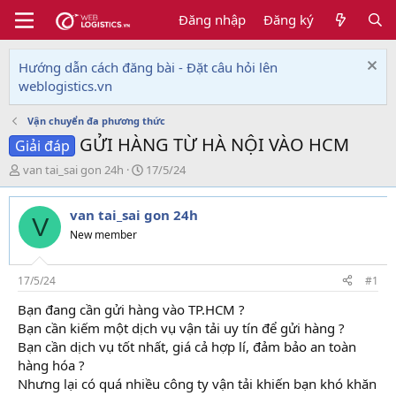
Đăng nhập
Đăng ký
Hướng dẫn cách đăng bài - Đặt câu hỏi lên
weblogistics.vn
Vận chuyển đa phương thức
GỬI HÀNG TỪ HÀ NỘI VÀO HCM
Giải đáp
T
N
van tai_sai gon 24h
17/5/24
h
g
r
à
van tai_sai gon 24h
e
y
V
a
g
New member
d
ử
s
i
t
17/5/24
#1
a
Bạn đang cần gửi hàng vào TP.HCM ?
r
Bạn cần kiếm một dịch vụ vận tải uy tín để gửi hàng ?
t
e
Bạn cần dịch vụ tốt nhất, giá cả hợp lí, đảm bảo an toàn
r
hàng hóa ?
Nhưng lại có quá nhiều công ty vận tải khiến bạn khó khăn