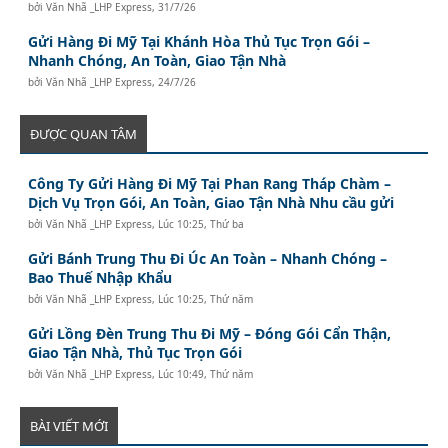
bởi
Văn Nhã _LHP Express
,
31/7/26
Gửi Hàng Đi Mỹ Tại Khánh Hòa Thủ Tục Trọn Gói –
Nhanh Chóng, An Toàn, Giao Tận Nhà
bởi
Văn Nhã _LHP Express
,
24/7/26
ĐƯỢC QUAN TÂM
Công Ty Gửi Hàng Đi Mỹ Tại Phan Rang Tháp Chàm –
Dịch Vụ Trọn Gói, An Toàn, Giao Tận Nhà Nhu cầu gửi
bởi
Văn Nhã _LHP Express
,
Lúc 10:25, Thứ ba
Gửi Bánh Trung Thu Đi Úc An Toàn – Nhanh Chóng –
Bao Thuế Nhập Khẩu
bởi
Văn Nhã _LHP Express
,
Lúc 10:25, Thứ năm
Gửi Lồng Đèn Trung Thu Đi Mỹ – Đóng Gói Cẩn Thận,
Giao Tận Nhà, Thủ Tục Trọn Gói
bởi
Văn Nhã _LHP Express
,
Lúc 10:49, Thứ năm
BÀI VIẾT MỚI