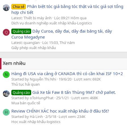
Phân biệt tóc giả bằng tóc thật và tóc giả sợi tổng
Chia sẻ
hợp chi tiết
Latest: Thiết bị máy ảnh
Lúc 09:21 Hôm qua
Dịch vụ doanh nghiệp xuất nhập khẩu-Logistics
Dây Curoa, dây đai, dây đai băng tải, dây
Quảng cáo
Q
Curoa Megadyne
Latest: quanglan
Lúc 15:03, Thứ năm
Giấy phép xuất nhập khẩu
Xem nhiều
Hàng đi USA via cảng ở CANADA thì có cần khai ISF 10+2
N
Started by Nguyễn Thị Nhi
19/6/20
Lượt xem: 692K
Thủ tục hải quan
Giá Xe tải Faw 8 tấn Thùng 9M7 chở pallet.
Quảng cáo
Started by oToHungPhat
25/1/21
Lượt xem: 468K
Mua bán quốc tế
Review CHÍNH XÁC học xuất nhập khẩu ở đâu tốt?
H
Started by Hà Linh
2/5/18
Lượt xem: 234K
Học xuất nhập khẩu-logistics