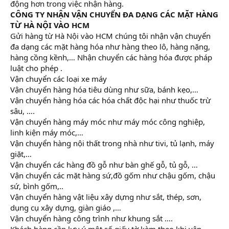
động hơn trong việc nhận hàng.
CÔNG TY NHẬN VẬN CHUYỂN ĐA DẠNG CÁC MẶT HÀNG
TỪ HÀ NỘI VÀO HCM
Gửi hàng từ Hà Nội vào HCM chúng tôi nhận vận chuyển
đa dạng các mặt hàng hóa như hàng theo lô, hàng nặng,
hàng cồng kềnh,… Nhận chuyển các hàng hóa được pháp
luật cho phép .
Vận chuyển các loại xe máy
Vận chuyển hàng hóa tiêu dùng như sữa, bánh kẹo,…
Vận chuyển hàng hóa các hóa chất độc hại như thuốc trừ
sâu, ….
Vận chuyển hàng máy móc như máy móc công nghiệp,
linh kiện máy móc,…
Vận chuyển hàng nội thất trong nhà như tivi, tủ lạnh, máy
giặt,…
Vận chuyển các hàng đồ gỗ như bàn ghế gỗ, tủ gỗ, …
Vận chuyển các mặt hàng sứ,đồ gốm như chậu gốm, chậu
sứ, bình gốm,..
Vận chuyển hàng vật liệu xây dựng như sắt, thép, sơn,
dụng cụ xây dựng, giàn giáo ,…
Vận chuyển hàng công trình như khung sắt ….
Khách hàng cần lưu ý một số giấy tờ kèm theo khi vận