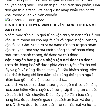
chuyển hàng như : Tem nhãn phụ dán trên sản phẩm, Hoá
đơn giá trị gia tăng, với hàng xuất nhập khẩu cần có tờ
khai thông quan khi vận chuyển…
HÌNH THỨC CHUYÊN VẬN CHUYỂN HÀNG TỪ HÀ NỘI
VÀO HCM
Nhằm mục đích giúp quá trình vận chuyển hàng từ Hà Nội
vào HCM thuận lợi cho người gửi và người nhận, công ty
vận tải Sài Gòn 24h đưa ra đa dạng hình thức giao nhận
vận chuyển. Nhờ vậy mà khách hàng có thể nhận hàng
một cách nhanh chóng, dễ dàng và chủ động.
Vận chuyển hàng giao nhận tận nơi door to door
Theo đó, hàng hoá sẽ được phía vận chuyển đến tận nơi
lấy và gửi về đúng địa chỉ theo yêu cầu khách hàng. Việc
của khách hàng chỉ làm đảm bảo đúng thông tin người
nhận bao gồm số điện thoại, địa chỉ,…
Các dịch vụ door-to-door thường bao gồm theo dõi hàng
hóa, bảo hiểm vận chuyển, và cung cấp thông tin chi tiết
về quá trình vận chuyển. Điều này giúp đảm bảo rằng
hàng hóa được chuyển giao một cách an toàn và đúng
hẹn. Dịch vụ door-to-door giảm rủi ro mất mát và hư hại