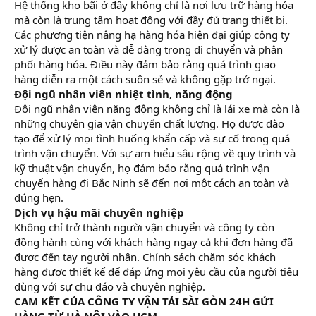
Hệ thống kho bãi ở đây không chỉ là nơi lưu trữ hàng hóa
mà còn là trung tâm hoạt động với đầy đủ trang thiết bị.
Các phương tiện nâng hạ hàng hóa hiện đại giúp công ty
xử lý được an toàn và dễ dàng trong di chuyển và phân
phối hàng hóa. Điều này đảm bảo rằng quá trình giao
hàng diễn ra một cách suôn sẻ và không gặp trở ngại.
Đội ngũ nhân viên nhiệt tình, năng động
Đội ngũ nhân viên năng động không chỉ là lái xe mà còn là
những chuyên gia vận chuyển chất lượng. Họ được đào
tạo để xử lý mọi tình huống khẩn cấp và sự cố trong quá
trình vận chuyển. Với sự am hiểu sâu rộng về quy trình và
kỹ thuật vận chuyển, họ đảm bảo rằng quá trình vận
chuyển hàng đi Bắc Ninh sẽ đến nơi một cách an toàn và
đúng hẹn.
Dịch vụ hậu mãi chuyên nghiệp
Không chỉ trở thành người vận chuyển và công ty còn
đồng hành cùng với khách hàng ngay cả khi đơn hàng đã
được đến tay người nhận. Chính sách chăm sóc khách
hàng được thiết kế để đáp ứng mọi yêu cầu của người tiêu
dùng với sự chu đáo và chuyên nghiệp.
CAM KẾT CỦA CÔNG TY VẬN TẢI SÀI GÒN 24H GỬI
HÀNG TỪ HÀ NỘI VÀO HCM