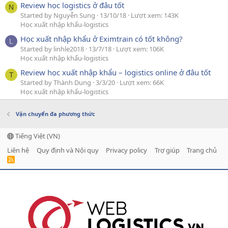
Review học logistics ở đâu tốt
N
Started by Nguyễn Sung
13/10/18
Lượt xem: 143K
Học xuất nhập khẩu-logistics
Học xuất nhập khẩu ở Eximtrain có tốt không?
L
Started by linhle2018
13/7/18
Lượt xem: 106K
Học xuất nhập khẩu-logistics
Review học xuất nhập khẩu – logistics online ở đâu tốt
T
Started by Thành Dung
3/3/20
Lượt xem: 66K
Học xuất nhập khẩu-logistics
Vận chuyển đa phương thức
Tiếng Việt (VN)
Liên hệ
Quy định và Nội quy
Privacy policy
Trợ giúp
Trang chủ
R
S
S