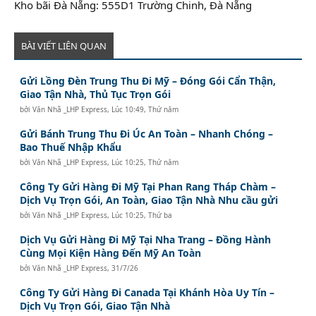
Kho bãi Đà Nẵng: 555D1 Trường Chinh, Đà Nẵng
BÀI VIẾT LIÊN QUAN
Gửi Lồng Đèn Trung Thu Đi Mỹ – Đóng Gói Cẩn Thận,
Giao Tận Nhà, Thủ Tục Trọn Gói
bởi
Văn Nhã _LHP Express
,
Lúc 10:49, Thứ năm
Gửi Bánh Trung Thu Đi Úc An Toàn – Nhanh Chóng –
Bao Thuế Nhập Khẩu
bởi
Văn Nhã _LHP Express
,
Lúc 10:25, Thứ năm
Công Ty Gửi Hàng Đi Mỹ Tại Phan Rang Tháp Chàm –
Dịch Vụ Trọn Gói, An Toàn, Giao Tận Nhà Nhu cầu gửi
bởi
Văn Nhã _LHP Express
,
Lúc 10:25, Thứ ba
Dịch Vụ Gửi Hàng Đi Mỹ Tại Nha Trang – Đồng Hành
Cùng Mọi Kiện Hàng Đến Mỹ An Toàn
bởi
Văn Nhã _LHP Express
,
31/7/26
Công Ty Gửi Hàng Đi Canada Tại Khánh Hòa Uy Tín –
Dịch Vụ Trọn Gói, Giao Tận Nhà