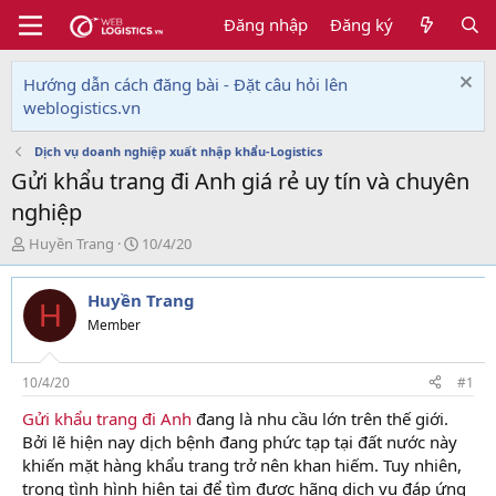
Đăng nhập
Đăng ký
Hướng dẫn cách đăng bài - Đặt câu hỏi lên
weblogistics.vn
Dịch vụ doanh nghiệp xuất nhập khẩu-Logistics
Gửi khẩu trang đi Anh giá rẻ uy tín và chuyên
nghiệp
T
N
Huyền Trang
10/4/20
h
g
r
à
Huyền Trang
e
y
H
a
g
Member
d
ử
s
i
t
10/4/20
#1
a
Gửi khẩu trang đi Anh
đang là nhu cầu lớn trên thế giới.
r
Bởi lẽ hiện nay dịch bệnh đang phức tạp tại đất nước này
t
e
khiến mặt hàng khẩu trang trở nên khan hiếm. Tuy nhiên,
r
trong tình hình hiện tại để tìm được hãng dịch vụ đáp ứng