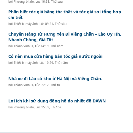
bởi
Phương_bilalo
,
Lúc 16:58, Thứ sáu
Phân biệt tóc giả bằng tóc thật và tóc giả sợi tổng hợp
chi tiết
bởi
Thiết bị máy ảnh
,
Lúc 09:21, Thứ sáu
Chuyển Hàng Từ Hưng Yên Đi Viêng Chăn – Lào Uy Tín,
Nhanh Chóng, Giá Tốt
bởi
Thành Vinh01
,
Lúc 14:19, Thứ năm
Có nên mua cửa hàng bán tóc giả nước ngoài
bởi
Thiết bị máy ảnh
,
Lúc 10:29, Thứ năm
Nhà xe đi Lào có kho ở Hà Nội và Viêng Chăn.
bởi
Thành Vinh01
,
Lúc 09:12, Thứ tư
Lợi ích khi sử dụng đồng hồ đo nhiệt độ DAWN
bởi
Phương_bilalo
,
Lúc 15:59, Thứ ba