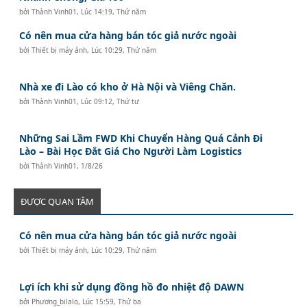
bởi
Thành Vinh01
,
Lúc 14:19, Thứ năm
Có nên mua cửa hàng bán tóc giả nước ngoài
bởi
Thiết bị máy ảnh
,
Lúc 10:29, Thứ năm
Nhà xe đi Lào có kho ở Hà Nội và Viêng Chăn.
bởi
Thành Vinh01
,
Lúc 09:12, Thứ tư
Những Sai Lầm FWD Khi Chuyển Hàng Quá Cảnh Đi
Lào – Bài Học Đắt Giá Cho Người Làm Logistics
bởi
Thành Vinh01
,
1/8/26
ĐƯỢC QUAN TÂM
Có nên mua cửa hàng bán tóc giả nước ngoài
bởi
Thiết bị máy ảnh
,
Lúc 10:29, Thứ năm
Lợi ích khi sử dụng đồng hồ đo nhiệt độ DAWN
bởi
Phương_bilalo
,
Lúc 15:59, Thứ ba