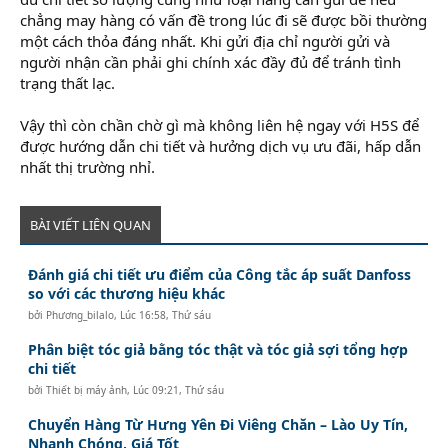
chẳng may hàng có vấn đề trong lúc đi sẽ được bồi thường
một cách thỏa đáng nhất. Khi gửi địa chỉ người gửi và
người nhận cần phải ghi chính xác đầy đủ để tránh tình
trạng thất lạc.
Vậy thì còn chần chờ gì mà không liên hệ ngay với H5S để
được hướng dẫn chi tiết và hưởng dịch vụ ưu đãi, hấp dẫn
nhất thị trường nhỉ.
BÀI VIẾT LIÊN QUAN
Đánh giá chi tiết ưu điểm của Công tắc áp suất Danfoss
so với các thương hiệu khác
bởi
Phương_bilalo
,
Lúc 16:58, Thứ sáu
Phân biệt tóc giả bằng tóc thật và tóc giả sợi tổng hợp
chi tiết
bởi
Thiết bị máy ảnh
,
Lúc 09:21, Thứ sáu
Chuyển Hàng Từ Hưng Yên Đi Viêng Chăn – Lào Uy Tín,
Nhanh Chóng, Giá Tốt