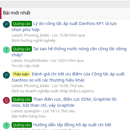
Bài mới nhất
Lý do công tắc áp suất Danfoss KP1 là lựa
Quảng cáo
P
chọn phù hợp
Latest: Phương_bilalo
Lúc 15:58 Hôm qua
Định hướng nghề nghiệp
Tại sao hệ thống nước nóng cần công tắc dòng
Quảng cáo
T
chảy?
Latest: thuylinhbilalo
Lúc 14:22 Hôm qua
Tin tức cập nhật
Đánh giá chi tiết ưu điểm của Công tắc áp suất
Thảo luận
P
Danfoss so với các thương hiệu khác
Latest: Phương_bilalo
Lúc 16:58, Thứ sáu
Dịch vụ doanh nghiệp xuất nhập khẩu-Logistics
Than điện cực, điện cực EDM, Graphite lõi
Quảng cáo
Q
inox, bột than chì, vảy Graphite
Latest: quanglan
Lúc 16:13, Thứ sáu
Bảo hiểm hàng hóa
Hướng dẫn lắp đồng hồ áp suất chi tiết
Quảng cáo
T