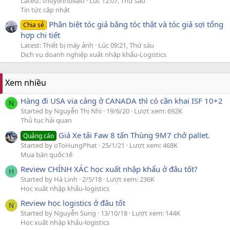
Latest: thuylinhbilalo
Lúc 12:07, Thứ sáu
Tin tức cập nhật
Phân biệt tóc giả bằng tóc thật và tóc giả sợi tổng
Chia sẻ
hợp chi tiết
Latest: Thiết bị máy ảnh
Lúc 09:21, Thứ sáu
Dịch vụ doanh nghiệp xuất nhập khẩu-Logistics
Xem nhiều
Hàng đi USA via cảng ở CANADA thì có cần khai ISF 10+2
N
Started by Nguyễn Thị Nhi
19/6/20
Lượt xem: 692K
Thủ tục hải quan
Giá Xe tải Faw 8 tấn Thùng 9M7 chở pallet.
Quảng cáo
Started by oToHungPhat
25/1/21
Lượt xem: 468K
Mua bán quốc tế
Review CHÍNH XÁC học xuất nhập khẩu ở đâu tốt?
H
Started by Hà Linh
2/5/18
Lượt xem: 236K
Học xuất nhập khẩu-logistics
Review học logistics ở đâu tốt
N
Started by Nguyễn Sung
13/10/18
Lượt xem: 144K
Học xuất nhập khẩu-logistics