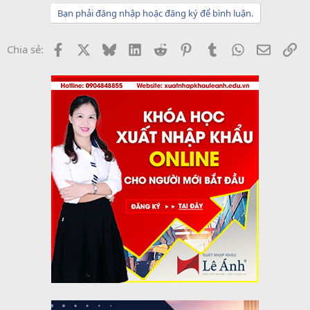
Bạn phải đăng nhập hoặc đăng ký để bình luận.
Facebook
X
Bluesky
LinkedIn
Reddit
Pinterest
Tumblr
WhatsApp
Email
Li
Chia sẻ: