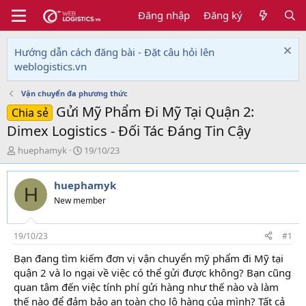
Đăng nhập
Đăng ký
Hướng dẫn cách đăng bài - Đặt câu hỏi lên
weblogistics.vn
Vận chuyển đa phương thức
Gửi Mỹ Phẩm Đi Mỹ Tại Quận 2:
Chia sẻ
Dimex Logistics - Đối Tác Đáng Tin Cậy
T
N
huephamyk
19/10/23
h
g
r
à
huephamyk
e
y
H
a
g
New member
d
ử
s
i
t
19/10/23
#1
a
Bạn đang tìm kiếm đơn vị vận chuyển mỹ phẩm đi Mỹ tại
r
quận 2 và lo ngại về việc có thể gửi được không? Bạn cũng
t
e
quan tâm đến việc tính phí gửi hàng như thế nào và làm
r
thế nào để đảm bảo an toàn cho lô hàng của mình? Tất cả