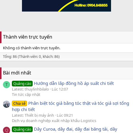
Thành viên trực tuyến
Không có thành viên trực tuyến.
Tổng: 86 (Thành viên: 0, khách: 86)
Bài mới nhất
Hướng dẫn lắp đồng hồ áp suất chi tiết
Quảng cáo
T
Latest: thuylinhbilalo
Lúc 12:07
Tin tức cập nhật
Phân biệt tóc giả bằng tóc thật và tóc giả sợi tổng
Chia sẻ
hợp chi tiết
Latest: Thiết bị máy ảnh
Lúc 09:21
Dịch vụ doanh nghiệp xuất nhập khẩu-Logistics
Dây Curoa, dây đai, dây đai băng tải, dây
Quảng cáo
Q