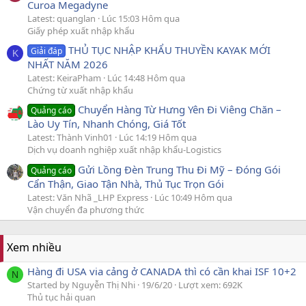
Curoa Megadyne
Latest: quanglan
Lúc 15:03 Hôm qua
Giấy phép xuất nhập khẩu
THỦ TỤC NHẬP KHẨU THUYỀN KAYAK MỚI
Giải đáp
K
NHẤT NĂM 2026
Latest: KeiraPham
Lúc 14:48 Hôm qua
Chứng từ xuất nhập khẩu
Chuyển Hàng Từ Hưng Yên Đi Viêng Chăn –
Quảng cáo
Lào Uy Tín, Nhanh Chóng, Giá Tốt
Latest: Thành Vinh01
Lúc 14:19 Hôm qua
Dịch vụ doanh nghiệp xuất nhập khẩu-Logistics
Gửi Lồng Đèn Trung Thu Đi Mỹ – Đóng Gói
Quảng cáo
Cẩn Thận, Giao Tận Nhà, Thủ Tục Trọn Gói
Latest: Văn Nhã _LHP Express
Lúc 10:49 Hôm qua
Vận chuyển đa phương thức
Xem nhiều
Hàng đi USA via cảng ở CANADA thì có cần khai ISF 10+2
N
Started by Nguyễn Thị Nhi
19/6/20
Lượt xem: 692K
Thủ tục hải quan