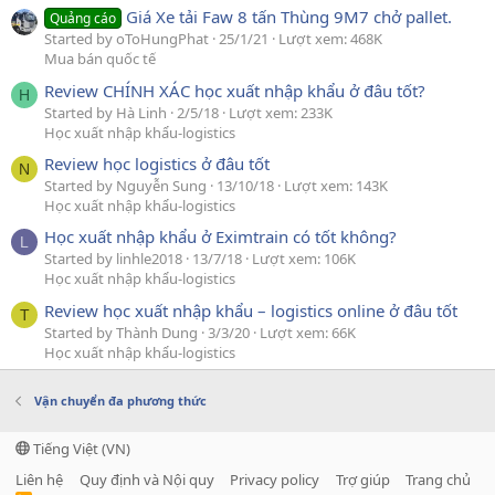
Giá Xe tải Faw 8 tấn Thùng 9M7 chở pallet.
Quảng cáo
Started by oToHungPhat
25/1/21
Lượt xem: 468K
Mua bán quốc tế
Review CHÍNH XÁC học xuất nhập khẩu ở đâu tốt?
H
Started by Hà Linh
2/5/18
Lượt xem: 233K
Học xuất nhập khẩu-logistics
Review học logistics ở đâu tốt
N
Started by Nguyễn Sung
13/10/18
Lượt xem: 143K
Học xuất nhập khẩu-logistics
Học xuất nhập khẩu ở Eximtrain có tốt không?
L
Started by linhle2018
13/7/18
Lượt xem: 106K
Học xuất nhập khẩu-logistics
Review học xuất nhập khẩu – logistics online ở đâu tốt
T
Started by Thành Dung
3/3/20
Lượt xem: 66K
Học xuất nhập khẩu-logistics
Vận chuyển đa phương thức
Tiếng Việt (VN)
Liên hệ
Quy định và Nội quy
Privacy policy
Trợ giúp
Trang chủ