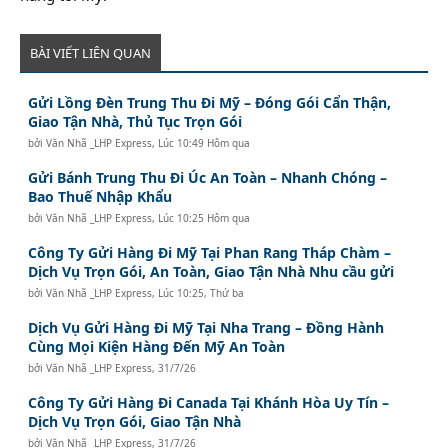
BÀI VIẾT LIÊN QUAN
Gửi Lồng Đèn Trung Thu Đi Mỹ – Đóng Gói Cẩn Thận,
Giao Tận Nhà, Thủ Tục Trọn Gói
bởi
Văn Nhã _LHP Express
,
Lúc 10:49 Hôm qua
Gửi Bánh Trung Thu Đi Úc An Toàn – Nhanh Chóng –
Bao Thuế Nhập Khẩu
bởi
Văn Nhã _LHP Express
,
Lúc 10:25 Hôm qua
Công Ty Gửi Hàng Đi Mỹ Tại Phan Rang Tháp Chàm –
Dịch Vụ Trọn Gói, An Toàn, Giao Tận Nhà Nhu cầu gửi
bởi
Văn Nhã _LHP Express
,
Lúc 10:25, Thứ ba
Dịch Vụ Gửi Hàng Đi Mỹ Tại Nha Trang – Đồng Hành
Cùng Mọi Kiện Hàng Đến Mỹ An Toàn
bởi
Văn Nhã _LHP Express
,
31/7/26
Công Ty Gửi Hàng Đi Canada Tại Khánh Hòa Uy Tín –
Dịch Vụ Trọn Gói, Giao Tận Nhà
bởi
Văn Nhã _LHP Express
,
31/7/26