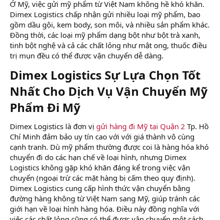
Ở Mỹ, việc gửi mỹ phẩm từ Việt Nam không hề khó khăn.
Dimex Logistics chấp nhận gửi nhiều loại mỹ phẩm, bao
gồm dầu gội, kem body, son môi, và nhiều sản phẩm khác.
Đồng thời, các loại mỹ phẩm dạng bột như bột trà xanh,
tinh bột nghệ và cả các chất lỏng như mật ong, thuốc điều
trị mụn đều có thể được vận chuyển dễ dàng.
Dimex Logistics Sự Lựa Chọn Tốt
Nhất Cho Dịch Vụ Vận Chuyển Mỹ
Phẩm Đi Mỹ​
Dimex Logistics là đơn vị
gửi hàng đi Mỹ tại Quận 2
Tp. Hồ
Chí Minh đảm bảo uy tín cao với với giá thành vô cùng
cạnh tranh. Dù mỹ phẩm thường được coi là hàng hóa khó
chuyển đi do các hạn chế về loại hình, nhưng Dimex
Logistics không gặp khó khăn đáng kể trong việc vận
chuyển (ngoại trừ các mặt hàng bị cấm theo quy định).
Dimex Logistics cung cấp hình thức vận chuyển bằng
đường hàng không từ Việt Nam sang Mỹ, giúp tránh các
giới hạn về loại hình hàng hóa. Điều này đồng nghĩa với
việc các chất lỏng cũng có thể được vận chuyển một cách