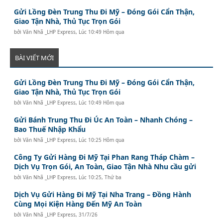
Gửi Lồng Đèn Trung Thu Đi Mỹ – Đóng Gói Cẩn Thận,
Giao Tận Nhà, Thủ Tục Trọn Gói
bởi
Văn Nhã _LHP Express
,
Lúc 10:49 Hôm qua
BÀI VIẾT MỚI
Gửi Lồng Đèn Trung Thu Đi Mỹ – Đóng Gói Cẩn Thận,
Giao Tận Nhà, Thủ Tục Trọn Gói
bởi
Văn Nhã _LHP Express
,
Lúc 10:49 Hôm qua
Gửi Bánh Trung Thu Đi Úc An Toàn – Nhanh Chóng –
Bao Thuế Nhập Khẩu
bởi
Văn Nhã _LHP Express
,
Lúc 10:25 Hôm qua
Công Ty Gửi Hàng Đi Mỹ Tại Phan Rang Tháp Chàm –
Dịch Vụ Trọn Gói, An Toàn, Giao Tận Nhà Nhu cầu gửi
bởi
Văn Nhã _LHP Express
,
Lúc 10:25, Thứ ba
Dịch Vụ Gửi Hàng Đi Mỹ Tại Nha Trang – Đồng Hành
Cùng Mọi Kiện Hàng Đến Mỹ An Toàn
bởi
Văn Nhã _LHP Express
,
31/7/26