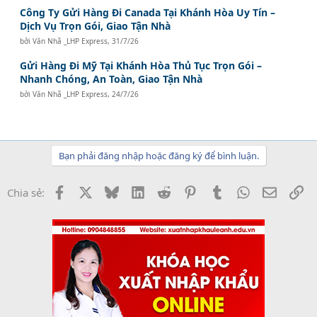
Công Ty Gửi Hàng Đi Canada Tại Khánh Hòa Uy Tín –
Dịch Vụ Trọn Gói, Giao Tận Nhà
bởi
Văn Nhã _LHP Express
,
31/7/26
Gửi Hàng Đi Mỹ Tại Khánh Hòa Thủ Tục Trọn Gói –
Nhanh Chóng, An Toàn, Giao Tận Nhà
bởi
Văn Nhã _LHP Express
,
24/7/26
Bạn phải đăng nhập hoặc đăng ký để bình luận.
Facebook
X
Bluesky
LinkedIn
Reddit
Pinterest
Tumblr
WhatsApp
Email
Li
Chia sẻ: