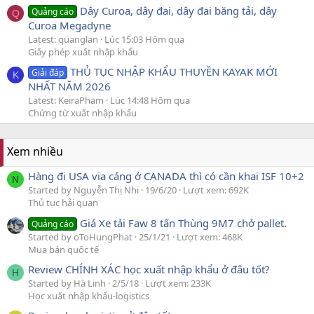
Dây Curoa, dây đai, dây đai băng tải, dây
Quảng cáo
Q
Curoa Megadyne
Latest: quanglan
Lúc 15:03 Hôm qua
Giấy phép xuất nhập khẩu
THỦ TỤC NHẬP KHẨU THUYỀN KAYAK MỚI
Giải đáp
K
NHẤT NĂM 2026
Latest: KeiraPham
Lúc 14:48 Hôm qua
Chứng từ xuất nhập khẩu
Xem nhiều
Hàng đi USA via cảng ở CANADA thì có cần khai ISF 10+2
N
Started by Nguyễn Thị Nhi
19/6/20
Lượt xem: 692K
Thủ tục hải quan
Giá Xe tải Faw 8 tấn Thùng 9M7 chở pallet.
Quảng cáo
Started by oToHungPhat
25/1/21
Lượt xem: 468K
Mua bán quốc tế
Review CHÍNH XÁC học xuất nhập khẩu ở đâu tốt?
H
Started by Hà Linh
2/5/18
Lượt xem: 233K
Học xuất nhập khẩu-logistics