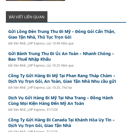
BÀI VIẾT LIÊN QUAN
Gửi Lồng Đèn Trung Thu Đi Mỹ – Đóng Gói Cẩn Thận,
Giao Tận Nhà, Thủ Tục Trọn Gói
bởi
Văn Nhã _LHP Express
,
Lúc 10:49 Hôm qua
Gửi Bánh Trung Thu Đi Úc An Toàn – Nhanh Chóng –
Bao Thuế Nhập Khẩu
bởi
Văn Nhã _LHP Express
,
Lúc 10:25 Hôm qua
Công Ty Gửi Hàng Đi Mỹ Tại Phan Rang Tháp Chàm –
Dịch Vụ Trọn Gói, An Toàn, Giao Tận Nhà Nhu cầu gửi
bởi
Văn Nhã _LHP Express
,
Lúc 10:25, Thứ ba
Dịch Vụ Gửi Hàng Đi Mỹ Tại Nha Trang – Đồng Hành
Cùng Mọi Kiện Hàng Đến Mỹ An Toàn
bởi
Văn Nhã _LHP Express
,
31/7/26
Công Ty Gửi Hàng Đi Canada Tại Khánh Hòa Uy Tín –
Dịch Vụ Trọn Gói, Giao Tận Nhà
bởi
Văn Nhã _LHP Express
,
31/7/26