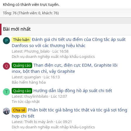
Không có thành viên trực tuyến.
Tổng: 76 (Thành viên: 0, khách: 76)
Bài mới nhất
Đánh giá chi tiết ưu điểm của Công tắc áp suất
Thảo luận
P
Danfoss so với các thương hiệu khác
Latest: Phương_bilalo
Lúc 16:58
Dịch vụ doanh nghiệp xuất nhập khẩu-Logistics
Than điện cực, điện cực EDM, Graphite lõi
Quảng cáo
Q
inox, bột than chì, vảy Graphite
Latest: quanglan
Lúc 16:13
Bảo hiểm hàng hóa
Hướng dẫn lắp đồng hồ áp suất chi tiết
Quảng cáo
T
Latest: thuylinhbilalo
Lúc 12:07
Tin tức cập nhật
Phân biệt tóc giả bằng tóc thật và tóc giả sợi tổng
Chia sẻ
hợp chi tiết
Latest: Thiết bị máy ảnh
Lúc 09:21
Dịch vụ doanh nghiệp xuất nhập khẩu-Logistics