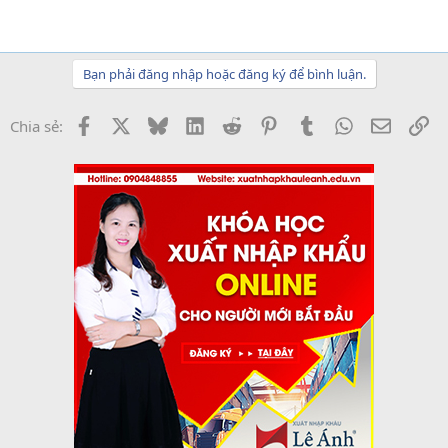
Bạn phải đăng nhập hoặc đăng ký để bình luận.
Facebook
X
Bluesky
LinkedIn
Reddit
Pinterest
Tumblr
WhatsApp
Email
Li
Chia sẻ: