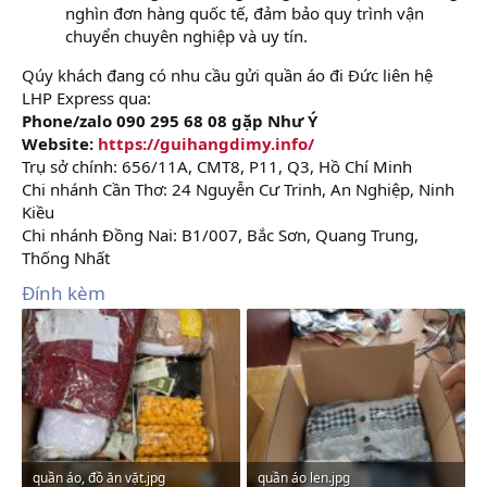
nghìn đơn hàng quốc tế, đảm bảo quy trình vận
chuyển chuyên nghiệp và uy tín.
Qúy khách đang có nhu cầu gửi quần áo đi Đức liên hệ
LHP Express qua:
Phone/zalo 090 295 68 08 gặp Như Ý
Website:
https://guihangdimy.info/
Trụ sở chính: 656/11A, CMT8, P11, Q3, Hồ Chí Minh
Chi nhánh Cần Thơ: 24 Nguyễn Cư Trinh, An Nghiệp, Ninh
Kiều
Chi nhánh Đồng Nai: B1/007, Bắc Sơn, Quang Trung,
Thống Nhất
Đính kèm
quần áo, đồ ăn vặt.jpg
quần áo len.jpg