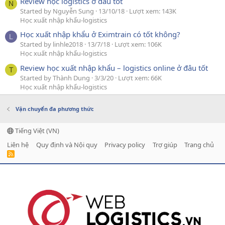
Review học logistics ở đâu tốt
N
Started by Nguyễn Sung
13/10/18
Lượt xem: 143K
Học xuất nhập khẩu-logistics
Học xuất nhập khẩu ở Eximtrain có tốt không?
L
Started by linhle2018
13/7/18
Lượt xem: 106K
Học xuất nhập khẩu-logistics
Review học xuất nhập khẩu – logistics online ở đâu tốt
T
Started by Thành Dung
3/3/20
Lượt xem: 66K
Học xuất nhập khẩu-logistics
Vận chuyển đa phương thức
Tiếng Việt (VN)
Liên hệ
Quy định và Nội quy
Privacy policy
Trợ giúp
Trang chủ
R
S
S