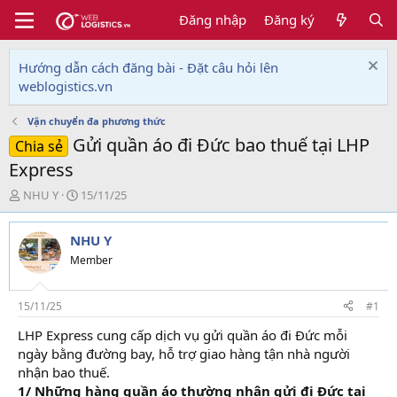
Đăng nhập
Đăng ký
Hướng dẫn cách đăng bài - Đặt câu hỏi lên
weblogistics.vn
Vận chuyển đa phương thức
Gửi quần áo đi Đức bao thuế tại LHP
Chia sẻ
Express
T
N
NHU Y
15/11/25
h
g
r
à
NHU Y
e
y
a
g
Member
d
ử
s
i
t
15/11/25
#1
a
LHP Express cung cấp dịch vụ gửi quần áo đi Đức mỗi
r
ngày bằng đường bay, hỗ trợ giao hàng tận nhà người
t
e
nhận bao thuế.
r
1/ Những hàng quần áo thường nhận gửi đi Đức tại