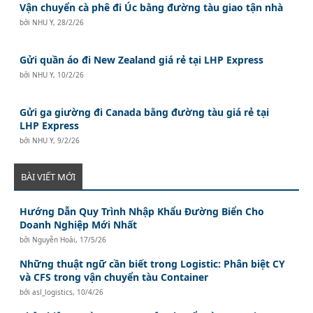
Vận chuyển cà phê đi Úc bằng đường tàu giao tận nhà
bởi
NHU Y
,
28/2/26
Gửi quần áo đi New Zealand giá rẻ tại LHP Express
bởi
NHU Y
,
10/2/26
Gửi ga giường đi Canada bằng đường tàu giá rẻ tại
LHP Express
bởi
NHU Y
,
9/2/26
BÀI VIẾT MỚI
Hướng Dẫn Quy Trình Nhập Khẩu Đường Biển Cho
Doanh Nghiệp Mới Nhất
bởi
Nguyễn Hoài
,
17/5/26
Những thuật ngữ cần biết trong Logistic: Phân biệt CY
và CFS trong vận chuyển tàu Container
bởi
asl_logistics
,
10/4/26