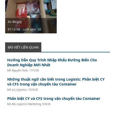
áo dài.jpg
911.6 KB · Lượt xem: 50
BÀI VIẾT LIÊN QUAN
Hướng Dẫn Quy Trình Nhập Khẩu Đường Biển Cho
Doanh Nghiệp Mới Nhất
bởi
Nguyễn Hoài
,
17/5/26
Những thuật ngữ cần biết trong Logistic: Phân biệt CY
và CFS trong vận chuyển tàu Container
bởi
asl_logistics
,
10/4/26
Phân biệt CY và CFS trong vận chuyển tàu Container
bởi
ASL Logistics Marketing
,
9/4/26