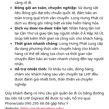
càng rẻ đi.
Đóng gói an toàn, chuyên nghiệp:
Sử dụng vật
liệu đóng gói đạt tiêu chuẩn quốc tế, đảm bảo an
toàn trong quá trình vận chuyển. Long Hưng Phát có
dịch vụ đóng gói riêng biệt và bảo hiểm hàng hóa.
Dịch vụ door-to-door tiện lợi:
Nhận hàng tận nơi
tại Cần Thơ và giao tận tay người nhận ở Ả Rập Xê Út.
Giúp tiết kiệm thời gian và công sức cho khách hàng.
Thời gian nhanh chóng:
Long Hưng Phát cung cấp
đa dạng phương thức vận chuyển hàng cho khách
hàng có thể dễ dàng lựa chọn và thời gian vận
chuyển đảm bảo an toàn nhanh chóng đến tay người
nhận.
Hỗ trợ nhiệt tình:
Từ khâu tư vấn, đóng hàng,
chăm sóc khách hàng sau vận chuyển tại LHP đều
được đánh giá nhiệt tình, thân thiện và chuyên
nghiệp
Qúy khách đang có nhu cầu gửi quần áo đi Úc bằng đường
tàu liên hệ LHP Express để được tư vấn, hỗ trợ qua:
Phone/zalo 090 295 68 08 gặp Như Ý
Website:
https://guihangdimy.info/