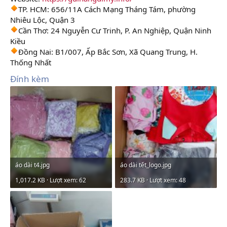
TP. HCM: 656/11A Cách Mạng Tháng Tám, phường
Nhiêu Lộc, Quận 3
Cần Thơ: 24 Nguyễn Cư Trinh, P. An Nghiệp, Quận Ninh
Kiều
Đồng Nai: B1/007, Ấp Bắc Sơn, Xã Quang Trung, H.
Thống Nhất
Đính kèm
áo dài t4.jpg
áo dài tết_logo.jpg
1,017.2 KB · Lượt xem: 62
283.7 KB · Lượt xem: 48