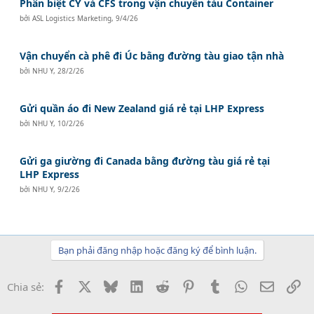
Phân biệt CY và CFS trong vận chuyển tàu Container
bởi
ASL Logistics Marketing
,
9/4/26
Vận chuyển cà phê đi Úc bằng đường tàu giao tận nhà
bởi
NHU Y
,
28/2/26
Gửi quần áo đi New Zealand giá rẻ tại LHP Express
bởi
NHU Y
,
10/2/26
Gửi ga giường đi Canada bằng đường tàu giá rẻ tại
LHP Express
bởi
NHU Y
,
9/2/26
Bạn phải đăng nhập hoặc đăng ký để bình luận.
Facebook
X
Bluesky
LinkedIn
Reddit
Pinterest
Tumblr
WhatsApp
Email
Li
Chia sẻ: