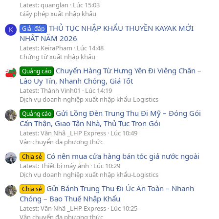
Latest: quanglan
Lúc 15:03
Giấy phép xuất nhập khẩu
THỦ TỤC NHẬP KHẨU THUYỀN KAYAK MỚI
Giải đáp
K
NHẤT NĂM 2026
Latest: KeiraPham
Lúc 14:48
Chứng từ xuất nhập khẩu
Chuyển Hàng Từ Hưng Yên Đi Viêng Chăn –
Quảng cáo
Lào Uy Tín, Nhanh Chóng, Giá Tốt
Latest: Thành Vinh01
Lúc 14:19
Dịch vụ doanh nghiệp xuất nhập khẩu-Logistics
Gửi Lồng Đèn Trung Thu Đi Mỹ – Đóng Gói
Quảng cáo
Cẩn Thận, Giao Tận Nhà, Thủ Tục Trọn Gói
Latest: Văn Nhã _LHP Express
Lúc 10:49
Vận chuyển đa phương thức
Có nên mua cửa hàng bán tóc giả nước ngoài
Chia sẻ
Latest: Thiết bị máy ảnh
Lúc 10:29
Dịch vụ doanh nghiệp xuất nhập khẩu-Logistics
Gửi Bánh Trung Thu Đi Úc An Toàn – Nhanh
Chia sẻ
Chóng – Bao Thuế Nhập Khẩu
Latest: Văn Nhã _LHP Express
Lúc 10:25
Vận chuyển đa phương thức