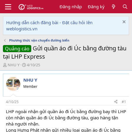
Đăng nhập
Đăng ký
Hướng dẫn cách đăng bài - Đặt câu hỏi lên
weblogistics.vn
Phương thức vận chuyển đường biển
Gửi quần áo đi Úc bằng đường tàu
Quảng cáo
tại LHP Express
T
N
NHU Y
4/10/25
h
g
r
à
NHU Y
e
y
a
g
Member
d
ử
s
i
t
4/10/25
#1
a
LHP ngoài nhận gửi quần áo đi Úc bằng đường bay thì LHP
r
còn nhận quần áo đi Úc bằng đường tàu, giao hàng tận
t
e
nhà người nhận.
r
Long Hưng Phát nhận gửi nhiều loại quần áo đi Úc bằng