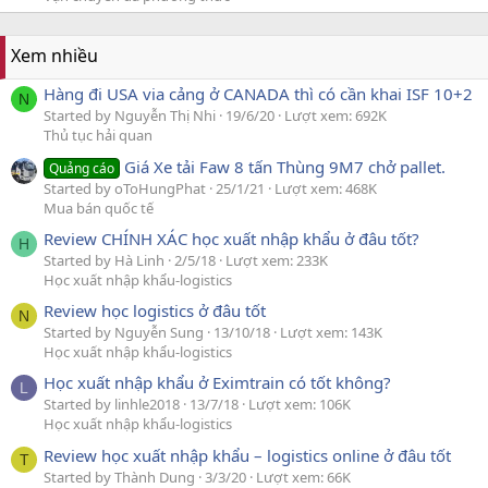
Xem nhiều
Hàng đi USA via cảng ở CANADA thì có cần khai ISF 10+2
N
Started by Nguyễn Thị Nhi
19/6/20
Lượt xem: 692K
Thủ tục hải quan
Giá Xe tải Faw 8 tấn Thùng 9M7 chở pallet.
Quảng cáo
Started by oToHungPhat
25/1/21
Lượt xem: 468K
Mua bán quốc tế
Review CHÍNH XÁC học xuất nhập khẩu ở đâu tốt?
H
Started by Hà Linh
2/5/18
Lượt xem: 233K
Học xuất nhập khẩu-logistics
Review học logistics ở đâu tốt
N
Started by Nguyễn Sung
13/10/18
Lượt xem: 143K
Học xuất nhập khẩu-logistics
Học xuất nhập khẩu ở Eximtrain có tốt không?
L
Started by linhle2018
13/7/18
Lượt xem: 106K
Học xuất nhập khẩu-logistics
Review học xuất nhập khẩu – logistics online ở đâu tốt
T
Started by Thành Dung
3/3/20
Lượt xem: 66K