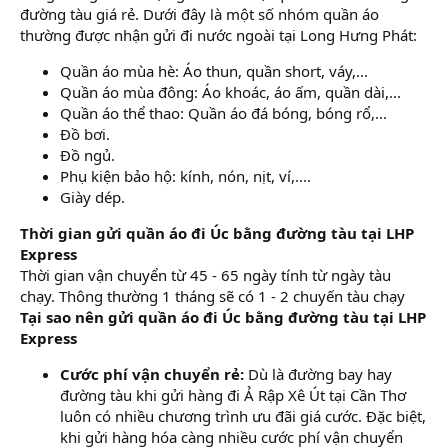
đường tàu giá rẻ. Dưới đây là một số nhóm quần áo
thường được nhận gửi đi nước ngoài tại Long Hưng Phát:
Quần áo mùa hè: Áo thun, quần short, váy,...
Quần áo mùa đông: Áo khoác, áo ấm, quần dài,...
Quần áo thể thao: Quần áo đá bóng, bóng rổ,...
Đồ bơi.
Đồ ngủ.
Phụ kiện bảo hộ: kính, nón, nịt, ví,....
Giày dép.
Thời gian gửi quần áo đi Úc bằng đường tàu tại LHP
Express
Thời gian vận chuyển từ 45 - 65 ngày tính từ ngày tàu
chạy. Thông thường 1 tháng sẽ có 1 - 2 chuyến tàu chạy
Tại sao nên gửi quần áo đi Úc bằng đường tàu tại LHP
Express
Cước phí vận chuyển rẻ:
Dù là đường bay hay
đường tàu khi gửi hàng đi Ả Rập Xê Út tại Cần Thơ
luôn có nhiều chương trình ưu đãi giá cước. Đặc biệt,
khi gửi hàng hóa càng nhiều cước phí vận chuyển