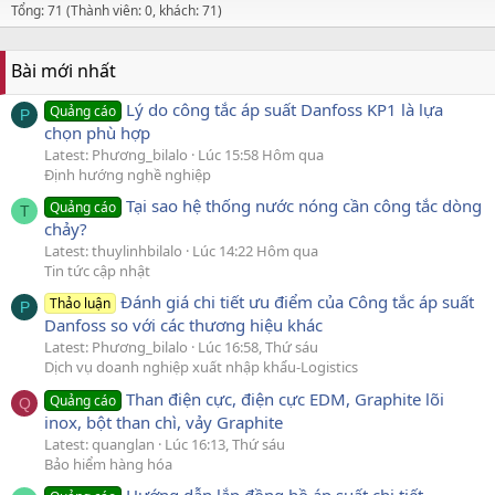
Tổng: 71 (Thành viên: 0, khách: 71)
Bài mới nhất
Lý do công tắc áp suất Danfoss KP1 là lựa
Quảng cáo
P
chọn phù hợp
Latest: Phương_bilalo
Lúc 15:58 Hôm qua
Định hướng nghề nghiệp
Tại sao hệ thống nước nóng cần công tắc dòng
Quảng cáo
T
chảy?
Latest: thuylinhbilalo
Lúc 14:22 Hôm qua
Tin tức cập nhật
Đánh giá chi tiết ưu điểm của Công tắc áp suất
Thảo luận
P
Danfoss so với các thương hiệu khác
Latest: Phương_bilalo
Lúc 16:58, Thứ sáu
Dịch vụ doanh nghiệp xuất nhập khẩu-Logistics
Than điện cực, điện cực EDM, Graphite lõi
Quảng cáo
Q
inox, bột than chì, vảy Graphite
Latest: quanglan
Lúc 16:13, Thứ sáu
Bảo hiểm hàng hóa