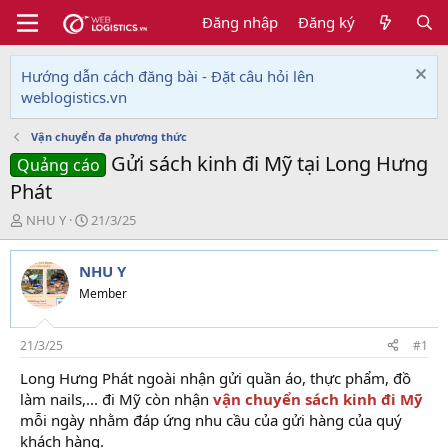
Đăng nhập
Đăng ký
Hướng dẫn cách đăng bài - Đặt câu hỏi lên
weblogistics.vn
Vận chuyển đa phương thức
Gửi sách kinh đi Mỹ tại Long Hưng
Quảng cáo
Phát
T
N
NHU Y
21/3/25
h
g
r
à
NHU Y
e
y
a
g
Member
d
ử
s
i
t
21/3/25
#1
a
Long Hưng Phát ngoài nhận gửi quần áo, thực phẩm, đồ
r
làm nails,... đi Mỹ còn nhận
vận chuyển sách kinh đi Mỹ
t
e
mỗi ngày nhằm đáp ứng nhu cầu của gửi hàng của quý
r
khách hàng.