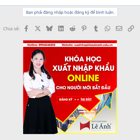
Bạn phải đăng nhập hoặc đăng ký để bình luận.
Facebook
X
Bluesky
LinkedIn
Reddit
Pinterest
Tumblr
WhatsApp
Email
Li
Chia sẻ: