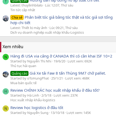
Hướng dẫn lắp đồng hồ áp suất chi tiết
Quảng cáo
T
Latest: thuylinhbilalo
Lúc 12:07, Thứ sáu
Tin tức cập nhật
Phân biệt tóc giả bằng tóc thật và tóc giả sợi tổng
Chia sẻ
hợp chi tiết
Latest: Thiết bị máy ảnh
Lúc 09:21, Thứ sáu
Dịch vụ doanh nghiệp xuất nhập khẩu-Logistics
Xem nhiều
Hàng đi USA via cảng ở CANADA thì có cần khai ISF 10+2
N
Started by Nguyễn Thị Nhi
19/6/20
Lượt xem: 692K
Thủ tục hải quan
Giá Xe tải Faw 8 tấn Thùng 9M7 chở pallet.
Quảng cáo
Started by oToHungPhat
25/1/21
Lượt xem: 468K
Mua bán quốc tế
Review CHÍNH XÁC học xuất nhập khẩu ở đâu tốt?
H
Started by Hà Linh
2/5/18
Lượt xem: 237K
Học xuất nhập khẩu-logistics
Review học logistics ở đâu tốt
N
Started by Nguyễn Sung
13/10/18
Lượt xem: 145K