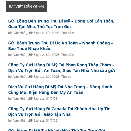
BÀI VIẾT LIÊN QUAN
Gửi Lồng Đèn Trung Thu Đi Mỹ – Đóng Gói Cẩn Thận,
Giao Tận Nhà, Thủ Tục Trọn Gói
bởi
Văn Nhã _LHP Express
,
Lúc 10:49, Thứ năm
Gửi Bánh Trung Thu Đi Úc An Toàn – Nhanh Chóng –
Bao Thuế Nhập Khẩu
bởi
Văn Nhã _LHP Express
,
Lúc 10:25, Thứ năm
Công Ty Gửi Hàng Đi Mỹ Tại Phan Rang Tháp Chàm –
Dịch Vụ Trọn Gói, An Toàn, Giao Tận Nhà Nhu cầu gửi
bởi
Văn Nhã _LHP Express
,
Lúc 10:25, Thứ ba
Dịch Vụ Gửi Hàng Đi Mỹ Tại Nha Trang – Đồng Hành
Cùng Mọi Kiện Hàng Đến Mỹ An Toàn
bởi
Văn Nhã _LHP Express
,
31/7/26
Công Ty Gửi Hàng Đi Canada Tại Khánh Hòa Uy Tín –
Dịch Vụ Trọn Gói, Giao Tận Nhà
bởi
Văn Nhã _LHP Express
,
31/7/26
Gửi Hàng Đi Mỹ Tại Khánh Hòa Thủ Tục Trọn Gói –