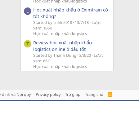
Học xuất nhập khẩu-logistics
Học xuất nhập khẩu ở Eximtrain có
L
tốt không?
Started by linhle2018
13/7/18
Lượt
xem: 106K
Học xuất nhập khẩu-logistics
Review học xuất nhập khẩu –
T
logistics online ở đâu tốt
Started by Thành Dung
3/3/20
Lượt
xem: 66K
Học xuất nhập khẩu-logistics
 định và Nội quy
Privacy policy
Trợ giúp
Trang chủ
R
S
S