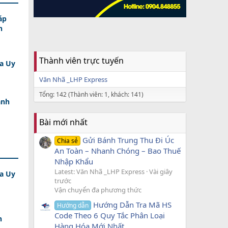
áp
n
Thành viên trực tuyến
a Uy
Văn Nhã _LHP Express
Tổng: 142 (Thành viên: 1, khách: 141)
ành
Bài mới nhất
Gửi Bánh Trung Thu Đi Úc
Chia sẻ
An Toàn – Nhanh Chóng – Bao Thuế
Nhập Khẩu
Latest: Văn Nhã _LHP Express
Vài giây
a Uy
trước
Vận chuyển đa phương thức
Hướng Dẫn Tra Mã HS
Hướng dẫn
Code Theo 6 Quy Tắc Phân Loại
h
Hàng Hóa Mới Nhất