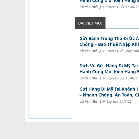
Hành Cùng Mọi Kiện Hàng 
bởi
Văn Nhã _LHP Express
,
Lúc 15:46, T
BÀI VIẾT MỚI
Gửi Bánh Trung Thu Đi Úc 
Chóng – Bao Thuế Nhập Kh
bởi
Văn Nhã _LHP Express
,
Vài giây trư
Dịch Vụ Gửi Hàng Đi Mỹ Tại
Hành Cùng Mọi Kiện Hàng 
bởi
Văn Nhã _LHP Express
,
Lúc 15:46, T
Gửi Hàng Đi Mỹ Tại Khánh H
– Nhanh Chóng, An Toàn, G
bởi
Văn Nhã _LHP Express
,
24/7/26