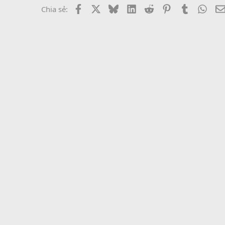
Facebook
X
Bluesky
LinkedIn
Reddit
Pinterest
Tumblr
What
Chia sẻ: