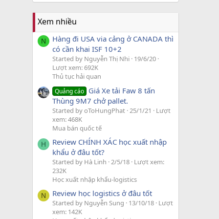
Xem nhiều
Hàng đi USA via cảng ở CANADA thì
N
có cần khai ISF 10+2
Started by Nguyễn Thị Nhi
19/6/20
Lượt xem: 692K
Thủ tục hải quan
Giá Xe tải Faw 8 tấn
Quảng cáo
Thùng 9M7 chở pallet.
Started by oToHungPhat
25/1/21
Lượt
xem: 468K
Mua bán quốc tế
Review CHÍNH XÁC học xuất nhập
H
khẩu ở đâu tốt?
Started by Hà Linh
2/5/18
Lượt xem:
232K
Học xuất nhập khẩu-logistics
Review học logistics ở đâu tốt
N
Started by Nguyễn Sung
13/10/18
Lượt
xem: 142K