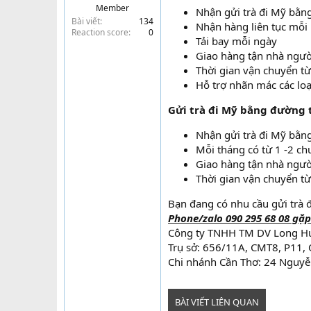
Member
Nhận gửi trà đi Mỹ bằng
t
Bài viết
134
e
Nhận hàng liên tục mỗi
Reaction score
0
r
Tải bay mỗi ngày
Giao hàng tận nhà ngườ
Thời gian vận chuyển từ
Hỗ trợ nhãn mác các loạ
Gửi trà đi Mỹ bằng đường t
Nhận gửi trà đi Mỹ bằng
Mỗi tháng có từ 1 -2 ch
Giao hàng tận nhà ngườ
Thời gian vận chuyển từ
Bạn đang có nhu cầu gửi trà 
Phone/zalo 090 295 68 08 gặp
Công ty TNHH TM DV Long H
Trụ sở: 656/11A, CMT8, P11,
Chi nhánh Cần Thơ: 24 Nguyễn
BÀI VIẾT LIÊN QUAN