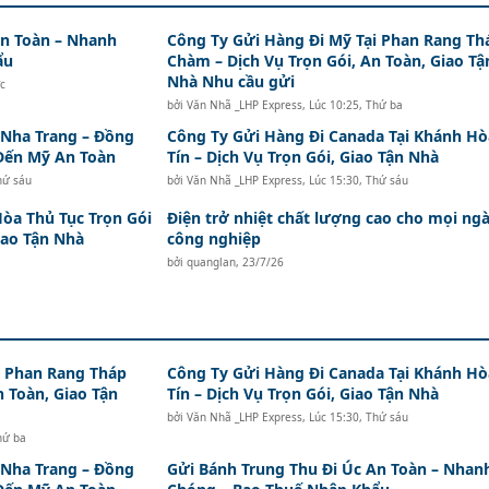
An Toàn – Nhanh
Công Ty Gửi Hàng Đi Mỹ Tại Phan Rang Th
ẩu
Chàm – Dịch Vụ Trọn Gói, An Toàn, Giao Tậ
Nhà Nhu cầu gửi
ớc
bởi
Văn Nhã _LHP Express
,
Lúc 10:25, Thứ ba
 Nha Trang – Đồng
Công Ty Gửi Hàng Đi Canada Tại Khánh Hò
Đến Mỹ An Toàn
Tín – Dịch Vụ Trọn Gói, Giao Tận Nhà
hứ sáu
bởi
Văn Nhã _LHP Express
,
Lúc 15:30, Thứ sáu
òa Thủ Tục Trọn Gói
Điện trở nhiệt chất lượng cao cho mọi ng
iao Tận Nhà
công nghiệp
bởi
quanglan
,
23/7/26
i Phan Rang Tháp
Công Ty Gửi Hàng Đi Canada Tại Khánh Hò
n Toàn, Giao Tận
Tín – Dịch Vụ Trọn Gói, Giao Tận Nhà
bởi
Văn Nhã _LHP Express
,
Lúc 15:30, Thứ sáu
hứ ba
 Nha Trang – Đồng
Gửi Bánh Trung Thu Đi Úc An Toàn – Nhan