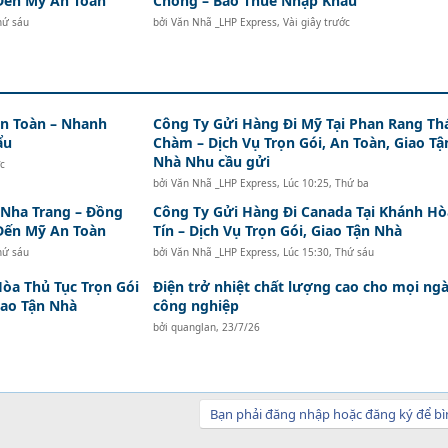
Đến Mỹ An Toàn
Chóng – Bao Thuế Nhập Khẩu
hứ sáu
bởi
Văn Nhã _LHP Express
,
Vài giây trước
An Toàn – Nhanh
Công Ty Gửi Hàng Đi Mỹ Tại Phan Rang Th
ẩu
Chàm – Dịch Vụ Trọn Gói, An Toàn, Giao Tậ
Nhà Nhu cầu gửi
ớc
bởi
Văn Nhã _LHP Express
,
Lúc 10:25, Thứ ba
 Nha Trang – Đồng
Công Ty Gửi Hàng Đi Canada Tại Khánh Hò
Đến Mỹ An Toàn
Tín – Dịch Vụ Trọn Gói, Giao Tận Nhà
hứ sáu
bởi
Văn Nhã _LHP Express
,
Lúc 15:30, Thứ sáu
òa Thủ Tục Trọn Gói
Điện trở nhiệt chất lượng cao cho mọi ng
iao Tận Nhà
công nghiệp
bởi
quanglan
,
23/7/26
Bạn phải đăng nhập hoặc đăng ký để bì