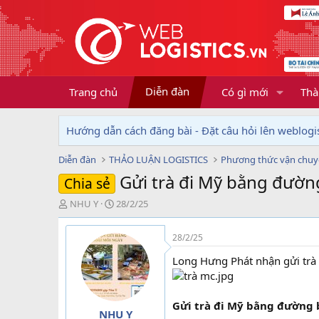
Diễn đàn
Trang chủ
Có gì mới
Thà
Hướng dẫn cách đăng bài - Đặt câu hỏi lên weblogis
Diễn đàn
THẢO LUẬN LOGISTICS
Phương thức vận chu
Gửi trà đi Mỹ bằng đườn
Chia sẻ
T
N
NHU Y
28/2/25
h
g
r
à
28/2/25
e
y
a
g
Long Hưng Phát nhận gửi trà
d
ử
s
i
t
Gửi trà đi Mỹ bằng đường
a
NHU Y
r