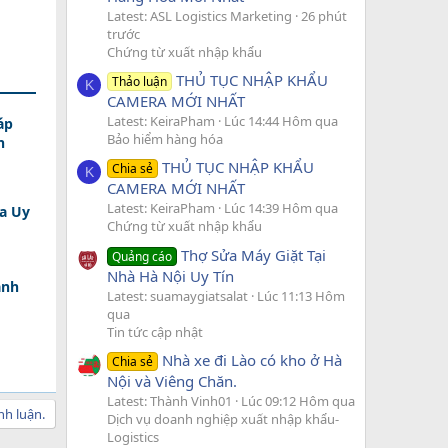
Latest: ASL Logistics Marketing
26 phút
trước
Chứng từ xuất nhập khẩu
THỦ TỤC NHẬP KHẨU
Thảo luận
K
CAMERA MỚI NHẤT
Latest: KeiraPham
Lúc 14:44 Hôm qua
áp
Bảo hiểm hàng hóa
n
THỦ TỤC NHẬP KHẨU
Chia sẻ
K
CAMERA MỚI NHẤT
Latest: KeiraPham
Lúc 14:39 Hôm qua
a Uy
Chứng từ xuất nhập khẩu
Thợ Sửa Máy Giặt Tại
Quảng cáo
Nhà Hà Nội Uy Tín
ành
Latest: suamaygiatsalat
Lúc 11:13 Hôm
qua
Tin tức cập nhật
Nhà xe đi Lào có kho ở Hà
Chia sẻ
Nội và Viêng Chăn.
Latest: Thành Vinh01
Lúc 09:12 Hôm qua
nh luận.
Dịch vụ doanh nghiệp xuất nhập khẩu-
Logistics