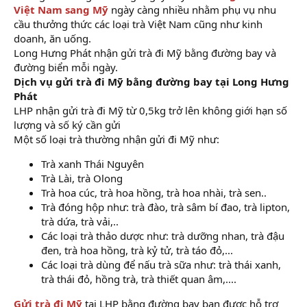
Việt Nam sang Mỹ
ngày càng nhiều nhằm phụ vụ nhu
cầu thưởng thức các loại trà Việt Nam cũng như kinh
doanh, ăn uống.
Long Hưng Phát nhận gửi trà đi Mỹ bằng đường bay và
đường biển mỗi ngày.
Dịch vụ gửi trà đi Mỹ bằng đường bay tại Long Hưng
Phát
LHP nhận gửi trà đi Mỹ từ 0,5kg trở lên không giới hạn số
lượng và số ký cần gửi
Một số loại trà thường nhận gửi đi Mỹ như:
Trà xanh Thái Nguyên
Trà Lài, trà Olong
Trà hoa cúc, trà hoa hồng, trà hoa nhài, trà sen..
Trà đóng hộp như: trà đào, trà sâm bí đao, trà lipton,
trà dứa, trà vải,..
Các loại trà thảo dược như: trà dưỡng nhan, trà đậu
đen, trà hoa hồng, trà kỷ tử, trà táo đỏ,...
Các loại trà dùng để nấu trà sữa như: trà thái xanh,
trà thái đỏ, hồng trà, trà thiết quan âm,....
Gửi trà đi Mỹ
tại LHP bằng đường bay bạn được hỗ trợ