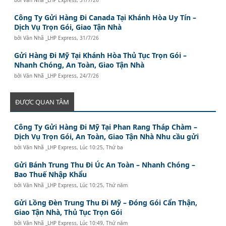
bởi
Văn Nhã _LHP Express
,
31/7/26
Công Ty Gửi Hàng Đi Canada Tại Khánh Hòa Uy Tín –
Dịch Vụ Trọn Gói, Giao Tận Nhà
bởi
Văn Nhã _LHP Express
,
31/7/26
Gửi Hàng Đi Mỹ Tại Khánh Hòa Thủ Tục Trọn Gói –
Nhanh Chóng, An Toàn, Giao Tận Nhà
bởi
Văn Nhã _LHP Express
,
24/7/26
ĐƯỢC QUAN TÂM
Công Ty Gửi Hàng Đi Mỹ Tại Phan Rang Tháp Chàm –
Dịch Vụ Trọn Gói, An Toàn, Giao Tận Nhà Nhu cầu gửi
bởi
Văn Nhã _LHP Express
,
Lúc 10:25, Thứ ba
Gửi Bánh Trung Thu Đi Úc An Toàn – Nhanh Chóng –
Bao Thuế Nhập Khẩu
bởi
Văn Nhã _LHP Express
,
Lúc 10:25, Thứ năm
Gửi Lồng Đèn Trung Thu Đi Mỹ – Đóng Gói Cẩn Thận,
Giao Tận Nhà, Thủ Tục Trọn Gói
bởi
Văn Nhã _LHP Express
,
Lúc 10:49, Thứ năm