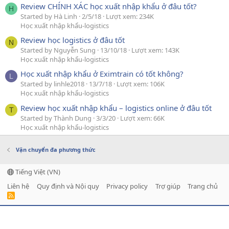
Review CHÍNH XÁC học xuất nhập khẩu ở đâu tốt?
H
Started by Hà Linh
2/5/18
Lượt xem: 234K
Học xuất nhập khẩu-logistics
Review học logistics ở đâu tốt
N
Started by Nguyễn Sung
13/10/18
Lượt xem: 143K
Học xuất nhập khẩu-logistics
Học xuất nhập khẩu ở Eximtrain có tốt không?
L
Started by linhle2018
13/7/18
Lượt xem: 106K
Học xuất nhập khẩu-logistics
Review học xuất nhập khẩu – logistics online ở đâu tốt
T
Started by Thành Dung
3/3/20
Lượt xem: 66K
Học xuất nhập khẩu-logistics
Vận chuyển đa phương thức
Tiếng Việt (VN)
Liên hệ
Quy định và Nội quy
Privacy policy
Trợ giúp
Trang chủ
R
S
S