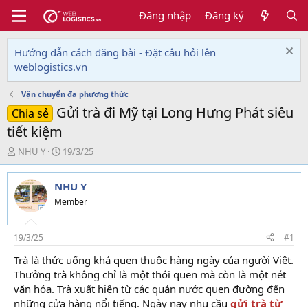
Đăng nhập
Đăng ký
Hướng dẫn cách đăng bài - Đặt câu hỏi lên
weblogistics.vn
Vận chuyển đa phương thức
Gửi trà đi Mỹ tại Long Hưng Phát siêu
Chia sẻ
tiết kiệm
T
N
NHU Y
19/3/25
h
g
r
à
NHU Y
e
y
a
g
Member
d
ử
s
i
t
19/3/25
#1
a
Trà là thức uống khá quen thuộc hàng ngày của người Việt.
r
Thưởng trà không chỉ là một thói quen mà còn là một nét
t
e
văn hóa. Trà xuất hiện từ các quán nước quen đường đến
r
những cửa hàng nổi tiếng. Ngày nay nhu cầu
gửi trà từ