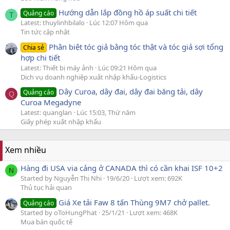
Hướng dẫn lắp đồng hồ áp suất chi tiết
Quảng cáo
T
Latest: thuylinhbilalo
Lúc 12:07 Hôm qua
Tin tức cập nhật
Phân biệt tóc giả bằng tóc thật và tóc giả sợi tổng
Chia sẻ
hợp chi tiết
Latest: Thiết bị máy ảnh
Lúc 09:21 Hôm qua
Dịch vụ doanh nghiệp xuất nhập khẩu-Logistics
Dây Curoa, dây đai, dây đai băng tải, dây
Quảng cáo
Q
Curoa Megadyne
Latest: quanglan
Lúc 15:03, Thứ năm
Giấy phép xuất nhập khẩu
Xem nhiều
Hàng đi USA via cảng ở CANADA thì có cần khai ISF 10+2
N
Started by Nguyễn Thị Nhi
19/6/20
Lượt xem: 692K
Thủ tục hải quan
Giá Xe tải Faw 8 tấn Thùng 9M7 chở pallet.
Quảng cáo
Started by oToHungPhat
25/1/21
Lượt xem: 468K
Mua bán quốc tế