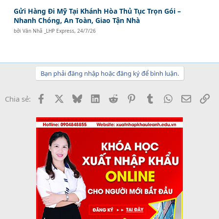
Gửi Hàng Đi Mỹ Tại Khánh Hòa Thủ Tục Trọn Gói –
Nhanh Chóng, An Toàn, Giao Tận Nhà
bởi
Văn Nhã _LHP Express
,
24/7/26
Bạn phải đăng nhập hoặc đăng ký để bình luận.
Facebook
X
Bluesky
LinkedIn
Reddit
Pinterest
Tumblr
WhatsApp
Email
Li
Chia sẻ: