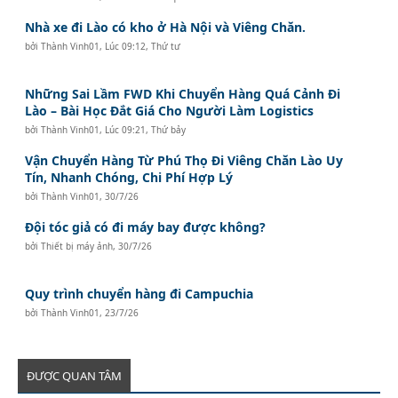
Nhà xe đi Lào có kho ở Hà Nội và Viêng Chăn.
bởi
Thành Vinh01
,
Lúc 09:12, Thứ tư
Những Sai Lầm FWD Khi Chuyển Hàng Quá Cảnh Đi
Lào – Bài Học Đắt Giá Cho Người Làm Logistics
bởi
Thành Vinh01
,
Lúc 09:21, Thứ bảy
Vận Chuyển Hàng Từ Phú Thọ Đi Viêng Chăn Lào Uy
Tín, Nhanh Chóng, Chi Phí Hợp Lý
bởi
Thành Vinh01
,
30/7/26
Đội tóc giả có đi máy bay được không?
bởi
Thiết bị máy ảnh
,
30/7/26
Quy trình chuyển hàng đi Campuchia
bởi
Thành Vinh01
,
23/7/26
ĐƯỢC QUAN TÂM