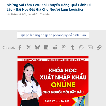
Những Sai Lầm FWD Khi Chuyển Hàng Quá Cảnh Đi
Lào – Bài Học Đắt Giá Cho Người Làm Logistics
bởi
Thành Vinh01
,
Lúc 09:21, Thứ bảy
Bạn phải đăng nhập hoặc đăng ký để bình luận.
Facebook
X
Bluesky
LinkedIn
Reddit
Pinterest
Tumblr
WhatsApp
Email
Li
Chia sẻ: