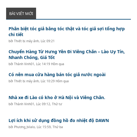
BÀI VIẾT MỚI
Phân biệt tóc giả bằng tóc thật và tóc giả sợi tổng hợp
chi tiết
bởi
Thiết bị máy ảnh
,
Lúc 09:21
Chuyển Hàng Từ Hưng Yên Đi Viêng Chăn – Lào Uy Tín,
Nhanh Chóng, Giá Tốt
bởi
Thành Vinh01
,
Lúc 14:19 Hôm qua
Có nên mua cửa hàng bán tóc giả nước ngoài
bởi
Thiết bị máy ảnh
,
Lúc 10:29 Hôm qua
Nhà xe đi Lào có kho ở Hà Nội và Viêng Chăn.
bởi
Thành Vinh01
,
Lúc 09:12, Thứ tư
Lợi ích khi sử dụng đồng hồ đo nhiệt độ DAWN
bởi
Phương_bilalo
,
Lúc 15:59, Thứ ba