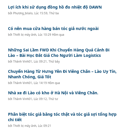
Lợi ích khi sử dụng đồng hồ đo nhiệt độ DAWN
bởi
Phương_bilalo
,
Lúc 15:59, Thứ ba
Có nên mua cửa hàng bán tóc giả nước ngoài
bởi
Thiết bị máy ảnh
,
Lúc 10:29 Hôm qua
Những Sai Lầm FWD Khi Chuyển Hàng Quá Cảnh Đi
Lào – Bài Học Đắt Giá Cho Người Làm Logistics
bởi
Thành Vinh01
,
Lúc 09:21, Thứ bảy
Chuyển Hàng Từ Hưng Yên Đi Viêng Chăn – Lào Uy Tín,
Nhanh Chóng, Giá Tốt
bởi
Thành Vinh01
,
Lúc 14:19 Hôm qua
Nhà xe đi Lào có kho ở Hà Nội và Viêng Chăn.
bởi
Thành Vinh01
,
Lúc 09:12, Thứ tư
Phân biệt tóc giả bằng tóc thật và tóc giả sợi tổng hợp
chi tiết
bởi
Thiết bị máy ảnh
,
Lúc 09:21