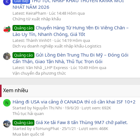
THỦ TỤC NHẬP KHẨU THUYỀN KAYAK MỚI
Giải đáp
K
NHẤT NĂM 2026
Latest: KeiraPham
Lúc 14:48 Hôm qua
Chứng từ xuất nhập khẩu
Chuyển Hàng Từ Hưng Yên Đi Viêng Chăn –
Quảng cáo
Lào Uy Tín, Nhanh Chóng, Giá Tốt
Latest: Thành Vinh01
Lúc 14:19 Hôm qua
Dịch vụ doanh nghiệp xuất nhập khẩu-Logistics
Gửi Lồng Đèn Trung Thu Đi Mỹ – Đóng Gói
Quảng cáo
Cẩn Thận, Giao Tận Nhà, Thủ Tục Trọn Gói
Latest: Văn Nhã _LHP Express
Lúc 10:49 Hôm qua
Vận chuyển đa phương thức
Xem nhiều
Hàng đi USA via cảng ở CANADA thì có cần khai ISF 10+2
N
Started by Nguyễn Thị Nhi
19/6/20
Lượt xem: 692K
Thủ tục hải quan
Giá Xe tải Faw 8 tấn Thùng 9M7 chở pallet.
Quảng cáo
Started by oToHungPhat
25/1/21
Lượt xem: 468K
Mua bán quốc tế