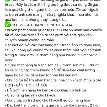
tế cao. Đây là các mặt hàng thường được sử dụng để gửi
làm quà tặng cho người thân, bạn bè hoặc đối tác. Ngoài
ra tranh ảnh còn mang nhiều ý nghĩa khác nhau như : làm
quà lưu niệm, phong thuỷ, trang trí,...
DỊCH VỤ GỬI TRANH ĐI NƯỚC NGOÀI
Chuyển phát nhanh quốc tế LHP EXPRESS nhận vận chuyển
tất cả các loại tranh ảnh đi các nước với thời gian vận
chuyển nhanh chóng- an toàn
Đặc biệt đối với các mặt hàng như tranh ảnh có đóng kiến,
sau khi đóng gói chúng tôi sẽ chèn thêm mút xốp để tránh
trong trường hợp va chạm hàng hoá không bị vỡ hoặc hư
hỏng.
Những mặt hàng là tranh sơn dầu, tranh sơn mài,...chúng
tôi sẽ cung cấp thêm khung gỗ để đảm bảo chất lượng
hàng hoá được đảm bảo tốt hơn khi đến nơi.
- Chúng tôi hỗ trợ nhận hàng tại nhà cho khách ở nôi ô SÀI
GÒN - CẦN THƠ - HÀ NỘI
- Hỗ trợ nhận hàng tại bến xe cho khách ở tỉnh xa
- Giao hàng tận nhà cho khách
- Cung cấp số tracking cho khách theo dõi hàng hóa
- Đặc biệt hàng càng nặng giá càng ưu đãi cho mốc 21kg,