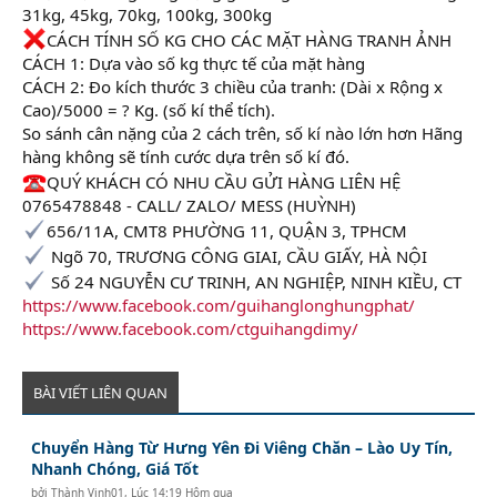
31kg, 45kg, 70kg, 100kg, 300kg
CÁCH TÍNH SỐ KG CHO CÁC MẶT HÀNG TRANH ẢNH
CÁCH 1: Dựa vào số kg thực tế của mặt hàng
CÁCH 2: Đo kích thước 3 chiều của tranh: (Dài x Rộng x
Cao)/5000 = ? Kg. (số kí thể tích).
So sánh cân nặng của 2 cách trên, số kí nào lớn hơn Hãng
hàng không sẽ tính cước dựa trên số kí đó.
QUÝ KHÁCH CÓ NHU CẦU GỬI HÀNG LIÊN HỆ
0765478848 - CALL/ ZALO/ MESS (HUỲNH)
656/11A, CMT8 PHƯỜNG 11, QUẬN 3, TPHCM
Ngõ 70, TRƯƠNG CÔNG GIAI, CẦU GIẤY, HÀ NỘI
Số 24 NGUYỄN CƯ TRINH, AN NGHIỆP, NINH KIỀU, CT
https://www.facebook.com/guihanglonghungphat/
https://www.facebook.com/ctguihangdimy/
BÀI VIẾT LIÊN QUAN
Chuyển Hàng Từ Hưng Yên Đi Viêng Chăn – Lào Uy Tín,
Nhanh Chóng, Giá Tốt
bởi
Thành Vinh01
,
Lúc 14:19 Hôm qua