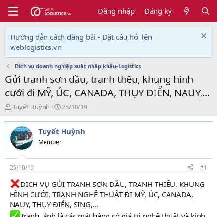
Đăng nhập
Đăng ký
Hướng dẫn cách đăng bài - Đặt câu hỏi lên
weblogistics.vn
Dịch vụ doanh nghiệp xuất nhập khẩu-Logistics
Gửi tranh sơn dầu, tranh thêu, khung hình
cưới đi MỸ, ÚC, CANADA, THỤY ĐIỂN, NAUY,...
T
N
Tuyết Huỳnh
25/10/19
h
g
r
à
Tuyết Huỳnh
e
y
a
g
Member
d
ử
s
i
t
25/10/19
#1
a
DICH VỤ GỬI TRANH SƠN DẦU, TRANH THIÊU, KHUNG
r
t
HÌNH CƯỚI, TRANH NGHỆ THUẬT ĐI MỸ, ÚC, CANADA,
e
NAUY, THỤY ĐIỂN, SING,...
r
Tranh, ảnh là các mặt hàng có giá trị nghệ thuật và kinh