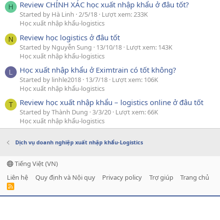
Review CHÍNH XÁC học xuất nhập khẩu ở đâu tốt?
H
Started by Hà Linh
2/5/18
Lượt xem: 233K
Học xuất nhập khẩu-logistics
Review học logistics ở đâu tốt
N
Started by Nguyễn Sung
13/10/18
Lượt xem: 143K
Học xuất nhập khẩu-logistics
Học xuất nhập khẩu ở Eximtrain có tốt không?
L
Started by linhle2018
13/7/18
Lượt xem: 106K
Học xuất nhập khẩu-logistics
Review học xuất nhập khẩu – logistics online ở đâu tốt
T
Started by Thành Dung
3/3/20
Lượt xem: 66K
Học xuất nhập khẩu-logistics
Dịch vụ doanh nghiệp xuất nhập khẩu-Logistics
Tiếng Việt (VN)
Liên hệ
Quy định và Nội quy
Privacy policy
Trợ giúp
Trang chủ
R
S
S