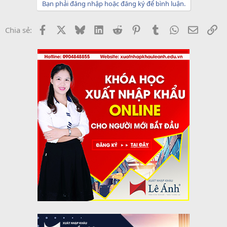
Bạn phải đăng nhập hoặc đăng ký để bình luận.
Facebook
X
Bluesky
LinkedIn
Reddit
Pinterest
Tumblr
WhatsApp
Email
Li
Chia sẻ: