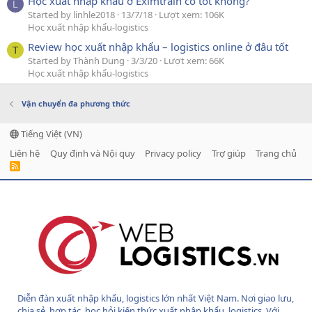
Học xuất nhập khẩu ở Eximtrain có tốt không?
L
Started by linhle2018
13/7/18
Lượt xem: 106K
Học xuất nhập khẩu-logistics
Review học xuất nhập khẩu – logistics online ở đâu tốt
T
Started by Thành Dung
3/3/20
Lượt xem: 66K
Học xuất nhập khẩu-logistics
Vận chuyển đa phương thức
Tiếng Việt (VN)
Liên hệ
Quy định và Nội quy
Privacy policy
Trợ giúp
Trang chủ
R
S
S
Diễn đàn xuất nhập khẩu, logistics lớn nhất Việt Nam. Nơi giao lưu,
chia sẻ, hợp tác, học hỏi kiến thức xuất nhập khẩu, logistics. Với