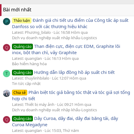
Bài mới nhất
Đánh giá chi tiết ưu điểm của Công tắc áp suất
Thảo luận
P
Danfoss so với các thương hiệu khác
Latest: Phương_bilalo
Lúc 16:58 Hôm qua
Dịch vụ doanh nghiệp xuất nhập khẩu-Logistics
Than điện cực, điện cực EDM, Graphite lõi
Quảng cáo
Q
inox, bột than chì, vảy Graphite
Latest: quanglan
Lúc 16:13 Hôm qua
Bảo hiểm hàng hóa
Hướng dẫn lắp đồng hồ áp suất chi tiết
Quảng cáo
T
Latest: thuylinhbilalo
Lúc 12:07 Hôm qua
Tin tức cập nhật
Phân biệt tóc giả bằng tóc thật và tóc giả sợi tổng
Chia sẻ
hợp chi tiết
Latest: Thiết bị máy ảnh
Lúc 09:21 Hôm qua
Dịch vụ doanh nghiệp xuất nhập khẩu-Logistics
Dây Curoa, dây đai, dây đai băng tải, dây
Quảng cáo
Q
Curoa Megadyne
Latest: quanglan
Lúc 15:03, Thứ năm