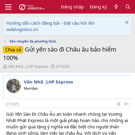
Đăng nhập
Đăng ký
Hướng dẫn cách đăng bài - Đặt câu hỏi lên
weblogistics.vn
Vận chuyển đa phương thức
Gửi yến sào đi Châu âu bảo hiểm
Chia sẻ
100%
T
N
Văn Nhã _LHP Express
21/3/25
h
g
r
à
Văn Nhã _LHP Express
e
y
a
g
Member
d
ử
s
i
t
21/3/25
#1
a
Gửi Yến Sào Đi Châu Âu an toàn nhanh chóng tại Vương
r
Nhất Phát Express là một giải pháp hoàn hảo cho những ai
t
e
muốn gửi quà tặng ý nghĩa và đặc biệt cho người thân
r
đang sinh sống, làm việc tại châu Âu. Với dịch vụ vận