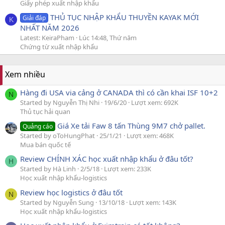
Giấy phép xuất nhập khẩu
THỦ TỤC NHẬP KHẨU THUYỀN KAYAK MỚI
Giải đáp
K
NHẤT NĂM 2026
Latest: KeiraPham
Lúc 14:48, Thứ năm
Chứng từ xuất nhập khẩu
Xem nhiều
Hàng đi USA via cảng ở CANADA thì có cần khai ISF 10+2
N
Started by Nguyễn Thị Nhi
19/6/20
Lượt xem: 692K
Thủ tục hải quan
Giá Xe tải Faw 8 tấn Thùng 9M7 chở pallet.
Quảng cáo
Started by oToHungPhat
25/1/21
Lượt xem: 468K
Mua bán quốc tế
Review CHÍNH XÁC học xuất nhập khẩu ở đâu tốt?
H
Started by Hà Linh
2/5/18
Lượt xem: 233K
Học xuất nhập khẩu-logistics
Review học logistics ở đâu tốt
N
Started by Nguyễn Sung
13/10/18
Lượt xem: 143K
Học xuất nhập khẩu-logistics