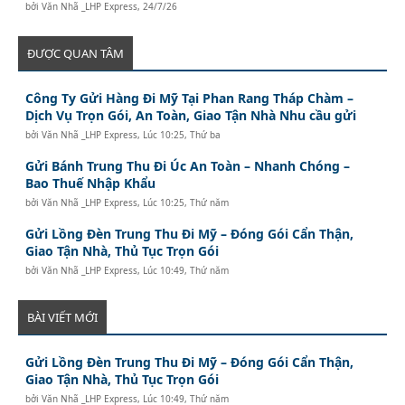
bởi
Văn Nhã _LHP Express
,
24/7/26
ĐƯỢC QUAN TÂM
Công Ty Gửi Hàng Đi Mỹ Tại Phan Rang Tháp Chàm –
Dịch Vụ Trọn Gói, An Toàn, Giao Tận Nhà Nhu cầu gửi
bởi
Văn Nhã _LHP Express
,
Lúc 10:25, Thứ ba
Gửi Bánh Trung Thu Đi Úc An Toàn – Nhanh Chóng –
Bao Thuế Nhập Khẩu
bởi
Văn Nhã _LHP Express
,
Lúc 10:25, Thứ năm
Gửi Lồng Đèn Trung Thu Đi Mỹ – Đóng Gói Cẩn Thận,
Giao Tận Nhà, Thủ Tục Trọn Gói
bởi
Văn Nhã _LHP Express
,
Lúc 10:49, Thứ năm
BÀI VIẾT MỚI
Gửi Lồng Đèn Trung Thu Đi Mỹ – Đóng Gói Cẩn Thận,
Giao Tận Nhà, Thủ Tục Trọn Gói
bởi
Văn Nhã _LHP Express
,
Lúc 10:49, Thứ năm