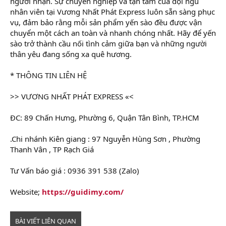
người nhận. Sự chuyên nghiệp và tận tâm của đội ngũ
nhân viên tại Vương Nhất Phát Express luôn sẵn sàng phục
vụ, đảm bảo rằng mỗi sản phẩm yến sào đều được vận
chuyển một cách an toàn và nhanh chóng nhất. Hãy để yến
sào trở thành cầu nối tình cảm giữa bạn và những người
thân yêu đang sống xa quê hương.
* THÔNG TIN LIÊN HỆ
>> VƯƠNG NHẤT PHÁT EXPRESS «<
ĐC: 89 Chấn Hưng, Phường 6, Quận Tân Bình, TP.HCM
.Chi nhánh Kiên giang : 97 Nguyễn Hùng Sơn , Phường
Thanh Vân , TP Rạch Giá
Tư Vấn báo giá : 0936 391 538 (Zalo)
Website;
https://guidimy.com/
BÀI VIẾT LIÊN QUAN