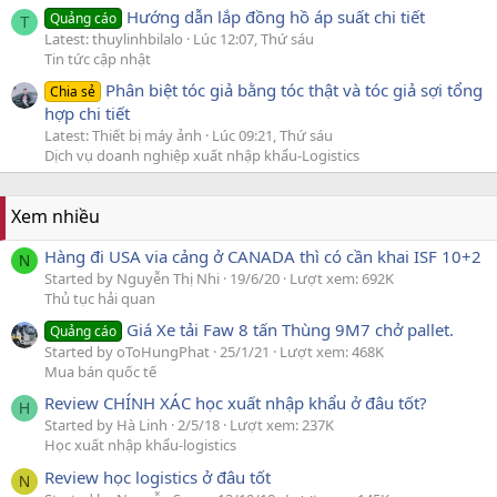
Hướng dẫn lắp đồng hồ áp suất chi tiết
Quảng cáo
T
Latest: thuylinhbilalo
Lúc 12:07, Thứ sáu
Tin tức cập nhật
Phân biệt tóc giả bằng tóc thật và tóc giả sợi tổng
Chia sẻ
hợp chi tiết
Latest: Thiết bị máy ảnh
Lúc 09:21, Thứ sáu
Dịch vụ doanh nghiệp xuất nhập khẩu-Logistics
Xem nhiều
Hàng đi USA via cảng ở CANADA thì có cần khai ISF 10+2
N
Started by Nguyễn Thị Nhi
19/6/20
Lượt xem: 692K
Thủ tục hải quan
Giá Xe tải Faw 8 tấn Thùng 9M7 chở pallet.
Quảng cáo
Started by oToHungPhat
25/1/21
Lượt xem: 468K
Mua bán quốc tế
Review CHÍNH XÁC học xuất nhập khẩu ở đâu tốt?
H
Started by Hà Linh
2/5/18
Lượt xem: 237K
Học xuất nhập khẩu-logistics
Review học logistics ở đâu tốt
N