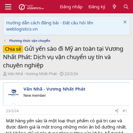
Đăng nhập
Đăng ký
Hướng dẫn cách đăng bài - Đặt câu hỏi lên
weblogistics.vn
Phương thức vận chuyển
Gửi yến sào đi Mỹ an toàn tại Vương
Chia sẻ
Nhất Phát: Dịch vụ vận chuyển uy tín và
chuyên nghiệp
T
N
Văn Nhã - Vương Nhất Phát
23/2/24
h
g
r
à
Văn Nhã - Vương Nhất Phát
e
y
a
g
New member
d
ử
s
i
t
23/2/24
#1
a
Mặt hàng yến sào là một loại thực phẩm có giá trị cao và
r
được đánh giá là một trong những món ăn bổ dưỡng nhất.
t
e
Nó không chỉ có tác dụng tăng cường sức khỏe, hỗ trợ hệ