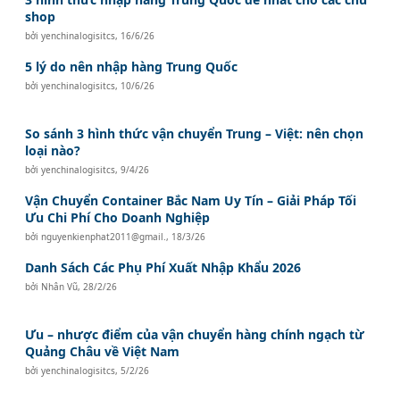
shop
bởi
yenchinalogisitcs
,
16/6/26
5 lý do nên nhập hàng Trung Quốc
bởi
yenchinalogisitcs
,
10/6/26
So sánh 3 hình thức vận chuyển Trung – Việt: nên chọn
loại nào?
bởi
yenchinalogisitcs
,
9/4/26
Vận Chuyển Container Bắc Nam Uy Tín – Giải Pháp Tối
Ưu Chi Phí Cho Doanh Nghiệp
bởi
nguyenkienphat2011@gmail.
,
18/3/26
Danh Sách Các Phụ Phí Xuất Nhập Khẩu 2026
bởi
Nhân Vũ
,
28/2/26
Ưu – nhược điểm của vận chuyển hàng chính ngạch từ
Quảng Châu về Việt Nam
bởi
yenchinalogisitcs
,
5/2/26