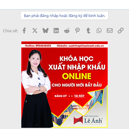
Bạn phải đăng nhập hoặc đăng ký để bình luận.
Facebook
X
Bluesky
LinkedIn
Reddit
Pinterest
Tumblr
WhatsApp
Email
Li
Chia sẻ: