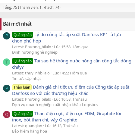
Tổng: 75 (Thành viên: 1, khách: 74)
Bài mới nhất
Lý do công tắc áp suất Danfoss KP1 là lựa
Quảng cáo
P
chọn phù hợp
Latest: Phương_bilalo
Lúc 15:58 Hôm qua
Định hướng nghề nghiệp
Tại sao hệ thống nước nóng cần công tắc dòng
Quảng cáo
T
chảy?
Latest: thuylinhbilalo
Lúc 14:22 Hôm qua
Tin tức cập nhật
Đánh giá chi tiết ưu điểm của Công tắc áp suất
Thảo luận
P
Danfoss so với các thương hiệu khác
Latest: Phương_bilalo
Lúc 16:58, Thứ sáu
Dịch vụ doanh nghiệp xuất nhập khẩu-Logistics
Than điện cực, điện cực EDM, Graphite lõi
Quảng cáo
Q
inox, bột than chì, vảy Graphite
Latest: quanglan
Lúc 16:13, Thứ sáu
Bảo hiểm hàng hóa