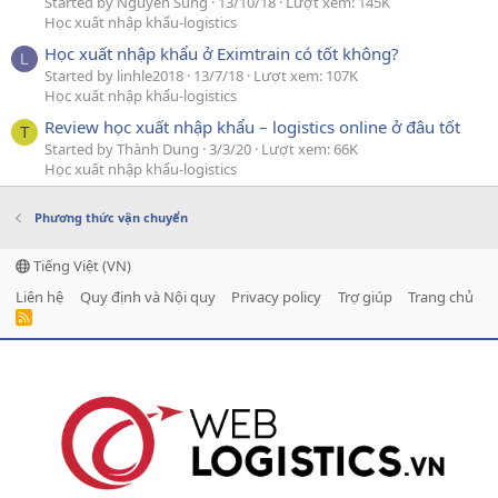
Started by Nguyễn Sung
13/10/18
Lượt xem: 145K
Học xuất nhập khẩu-logistics
Học xuất nhập khẩu ở Eximtrain có tốt không?
L
Started by linhle2018
13/7/18
Lượt xem: 107K
Học xuất nhập khẩu-logistics
Review học xuất nhập khẩu – logistics online ở đâu tốt
T
Started by Thành Dung
3/3/20
Lượt xem: 66K
Học xuất nhập khẩu-logistics
Phương thức vận chuyển
Tiếng Việt (VN)
Liên hệ
Quy định và Nội quy
Privacy policy
Trợ giúp
Trang chủ
R
S
S