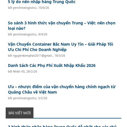
5 lý do nên nhập hàng Trung Quốc
bởi
yenchinalogisitcs
,
10/6/26
So sánh 3 hình thức vận chuyển Trung – Việt: nên chọn
loại nào?
bởi
yenchinalogisitcs
,
9/4/26
Vận Chuyển Container Bắc Nam Uy Tín – Giải Pháp Tối
Ưu Chi Phí Cho Doanh Nghiệp
bởi
nguyenkienphat2011@gmail.
,
18/3/26
Danh Sách Các Phụ Phí Xuất Nhập Khẩu 2026
bởi
Nhân Vũ
,
28/2/26
Ưu – nhược điểm của vận chuyển hàng chính ngạch từ
Quảng Châu về Việt Nam
bởi
yenchinalogisitcs
,
5/2/26
BÀI VIẾT MỚI
3 hình thức nhập hàng Trung Quốc dễ nhất cho các chủ