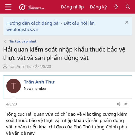
Đăng nhập
Đăng ký
Hướng dẫn cách đăng bài - Đặt câu hỏi lên
weblogistics.vn
Tin tức cập nhật
Hải quan kiểm soát nhập khẩu thuốc bảo vệ
thực vật và sản phẩm động vật
T
N
Trân Anh Thư
4/8/20
h
g
r
à
Trân Anh Thư
e
y
T
a
g
New member
d
ử
s
i
t
4/8/20
#1
a
Tổng cục Hải quan vừa có chỉ đạo về việc tăng cường kiểm
r
soát thuốc bảo vệ thực vật nhập khẩu và sản phẩm động
t
e
vật, nhằm triển khai chỉ đạo của Phó Thủ tướng Chính phủ
r
về vấn đề này.