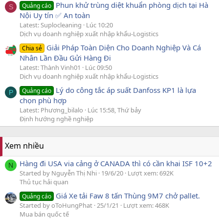
Phun khử trùng diệt khuẩn phòng dịch tại Hà
Quảng cáo
S
Nội Uy tín ✅ An toàn
Latest: Suplocleaning
Lúc 10:20
Dịch vụ doanh nghiệp xuất nhập khẩu-Logistics
Giải Pháp Toàn Diện Cho Doanh Nghiệp Và Cá
Chia sẻ
Nhân Lần Đầu Gửi Hàng Đi
Latest: Thành Vinh01
Lúc 09:50
Dịch vụ doanh nghiệp xuất nhập khẩu-Logistics
Lý do công tắc áp suất Danfoss KP1 là lựa
Quảng cáo
P
chọn phù hợp
Latest: Phương_bilalo
Lúc 15:58, Thứ bảy
Định hướng nghề nghiệp
Xem nhiều
Hàng đi USA via cảng ở CANADA thì có cần khai ISF 10+2
N
Started by Nguyễn Thị Nhi
19/6/20
Lượt xem: 692K
Thủ tục hải quan
Giá Xe tải Faw 8 tấn Thùng 9M7 chở pallet.
Quảng cáo
Started by oToHungPhat
25/1/21
Lượt xem: 468K
Mua bán quốc tế