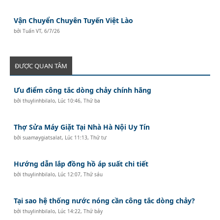
Vận Chuyển Chuyên Tuyến Việt Lào
bởi
Tuấn VT
,
6/7/26
ĐƯỢC QUAN TÂM
Ưu điểm công tắc dòng chảy chính hãng
bởi
thuylinhbilalo
,
Lúc 10:46, Thứ ba
Thợ Sửa Máy Giặt Tại Nhà Hà Nội Uy Tín
bởi
suamaygiatsalat
,
Lúc 11:13, Thứ tư
Hướng dẫn lắp đồng hồ áp suất chi tiết
bởi
thuylinhbilalo
,
Lúc 12:07, Thứ sáu
Tại sao hệ thống nước nóng cần công tắc dòng chảy?
bởi
thuylinhbilalo
,
Lúc 14:22, Thứ bảy