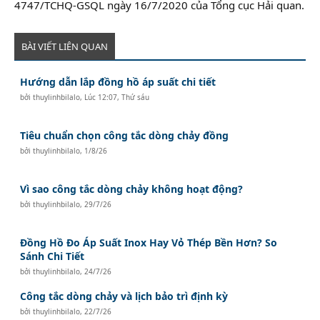
4747/TCHQ-GSQL ngày 16/7/2020 của Tổng cục Hải quan.
BÀI VIẾT LIÊN QUAN
Hướng dẫn lắp đồng hồ áp suất chi tiết
bởi
thuylinhbilalo
,
Lúc 12:07, Thứ sáu
Tiêu chuẩn chọn công tắc dòng chảy đồng
bởi
thuylinhbilalo
,
1/8/26
Vì sao công tắc dòng chảy không hoạt động?
bởi
thuylinhbilalo
,
29/7/26
Đồng Hồ Đo Áp Suất Inox Hay Vỏ Thép Bền Hơn? So
Sánh Chi Tiết
bởi
thuylinhbilalo
,
24/7/26
Công tắc dòng chảy và lịch bảo trì định kỳ
bởi
thuylinhbilalo
,
22/7/26