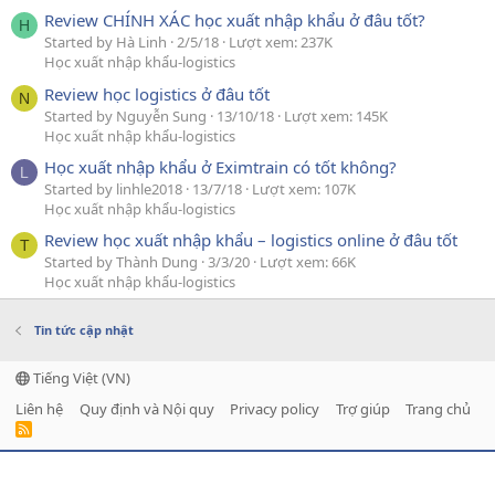
Review CHÍNH XÁC học xuất nhập khẩu ở đâu tốt?
H
Started by Hà Linh
2/5/18
Lượt xem: 237K
Học xuất nhập khẩu-logistics
Review học logistics ở đâu tốt
N
Started by Nguyễn Sung
13/10/18
Lượt xem: 145K
Học xuất nhập khẩu-logistics
Học xuất nhập khẩu ở Eximtrain có tốt không?
L
Started by linhle2018
13/7/18
Lượt xem: 107K
Học xuất nhập khẩu-logistics
Review học xuất nhập khẩu – logistics online ở đâu tốt
T
Started by Thành Dung
3/3/20
Lượt xem: 66K
Học xuất nhập khẩu-logistics
Tin tức cập nhật
Tiếng Việt (VN)
Liên hệ
Quy định và Nội quy
Privacy policy
Trợ giúp
Trang chủ
R
S
S