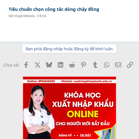
Tiêu chuẩn chọn công tắc dòng chảy đồng
bởi
thuylinhbilalo
,
1/8/26
Bạn phải đăng nhập hoặc đăng ký để bình luận.
Facebook
X
Bluesky
LinkedIn
Reddit
Pinterest
Tumblr
WhatsApp
Email
Li
Chia sẻ: