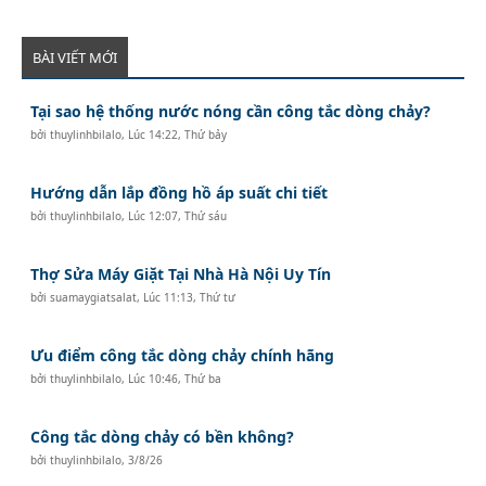
BÀI VIẾT MỚI
Tại sao hệ thống nước nóng cần công tắc dòng chảy?
bởi
thuylinhbilalo
,
Lúc 14:22, Thứ bảy
Hướng dẫn lắp đồng hồ áp suất chi tiết
bởi
thuylinhbilalo
,
Lúc 12:07, Thứ sáu
Thợ Sửa Máy Giặt Tại Nhà Hà Nội Uy Tín
bởi
suamaygiatsalat
,
Lúc 11:13, Thứ tư
Ưu điểm công tắc dòng chảy chính hãng
bởi
thuylinhbilalo
,
Lúc 10:46, Thứ ba
Công tắc dòng chảy có bền không?
bởi
thuylinhbilalo
,
3/8/26