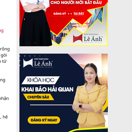
ng
 rộng
 gói
n từ
ống
 nhận
, hệ