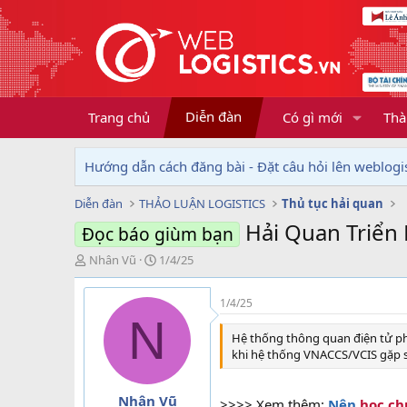
Diễn đàn
Trang chủ
Có gì mới
Thà
Hướng dẫn cách đăng bài - Đặt câu hỏi lên weblogis
Diễn đàn
THẢO LUẬN LOGISTICS
Thủ tục hải quan
Hải Quan Triển
Đọc báo giùm bạn
T
N
Nhân Vũ
1/4/25
h
g
r
à
1/4/25
e
y
N
a
g
Hệ thống thông quan điện tử p
d
ử
khi hệ thống VNACCS/VCIS gặp s
s
i
t
a
Nhân Vũ
>>>> Xem thêm:
Nên
học ch
r