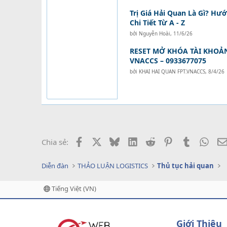
Trị Giá Hải Quan Là Gì? Hư
Chi Tiết Từ A - Z
bởi
Nguyễn Hoài
,
11/6/26
RESET MỞ KHÓA TÀI KHOẢ
VNACCS – 0933677075
bởi
KHAI HAI QUAN FPT.VNACCS
,
8/4/26
Facebook
X
Bluesky
LinkedIn
Reddit
Pinterest
Tumblr
What
Chia sẻ:
Diễn đàn
THẢO LUẬN LOGISTICS
Thủ tục hải quan
Tiếng Việt (VN)
Giới Thiệu