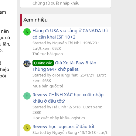
Chứng từ xuất nhập khẩu
Nam
Xem nhiều
Hàng đi USA via cảng ở CANADA thì
i nền
N
có cần khai ISF 10+2
ục có
Started by Nguyễn Thị Nhi
19/6/20
 lần,
Lượt xem: 692K
p.
Thủ tục hải quan
Giá Xe tải Faw 8 tấn
ế
Quảng cáo
Thùng 9M7 chở pallet.
ghiệp
Started by oToHungPhat
25/1/21
Lượt
bối
xem: 468K
Mua bán quốc tế
Review CHÍNH XÁC học xuất nhập
H
khẩu ở đâu tốt?
Started by Hà Linh
2/5/18
Lượt xem:
233K
Học xuất nhập khẩu-logistics
Review học logistics ở đâu tốt
N
Started by Nguyễn Sung
13/10/18
Lượt