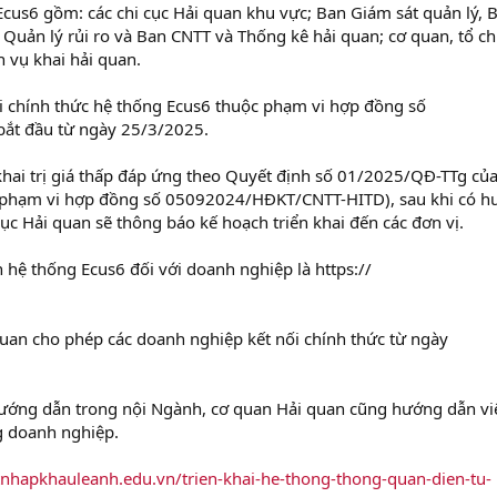
cus6 gồm: các chi cục Hải quan khu vực; Ban Giám sát quản lý, 
Quản lý rủi ro và Ban CNTT và Thống kê hải quan; cơ quan, tổ ch
 vụ khai hải quan.
hai chính thức hệ thống Ecus6 thuộc phạm vi hợp đồng số
t đầu từ ngày 25/3/2025.
 khai trị giá thấp đáp ứng theo Quyết định số 01/2025/QĐ-TTg củ
 phạm vi hợp đồng số 05092024/HĐKT/CNTT-HITD), sau khi có 
c Hải quan sẽ thông báo kế hoạch triển khai đến các đơn vị.
n hệ thống Ecus6 đối với doanh nghiệp là https://
uan cho phép các doanh nghiệp kết nối chính thức từ ngày
ướng dẫn trong nội Ngành, cơ quan Hải quan cũng hướng dẫn vi
g doanh nghiệp.
tnhapkhauleanh.edu.vn/trien-khai-he-thong-thong-quan-dien-tu-