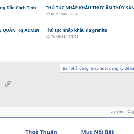
ớng Dẫn Cách Tính
THỦ TỤC NHẬP KHẨU THỨC ĂN THỦY SẢ
bởi
KeiraPham
,
6/6/26
N QUẢN TRỊ ADMIN
Thủ tục nhập khẩu đá granite
bởi
YenNhi38
,
17/3/26
Bạn phải đăng nhập hoặc đăng ký để bì
sApp
Email
Link
Liên hệ
Quy
Thoả Thuận
Mục Nổi Bật