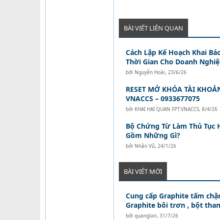
BÀI VIẾT LIÊN QUAN
Cách Lập Kế Hoạch Khai Bá
Thời Gian Cho Doanh Nghi
bởi
Nguyễn Hoài
,
23/6/26
RESET MỞ KHÓA TÀI KHOẢ
VNACCS – 0933677075
bởi
KHAI HAI QUAN FPT.VNACCS
,
8/4/26
Bộ Chứng Từ Làm Thủ Tục 
Gồm Những Gì?
bởi
Nhân Vũ
,
24/1/26
BÀI VIẾT MỚI
Cung cấp Graphite tấm chặn
Graphite bôi trơn , bột than
bởi
quanglan
,
31/7/26