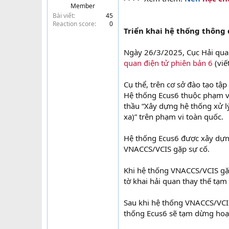
Member
t
Bài viết
45
e
Reaction score
0
r
Triển khai hệ thống thông
Ngày 26/3/2025, Cục Hải qu
quan điện tử phiên bản 6
(viế
Cụ thể, trên cơ sở đào tạo tậ
Hệ thống Ecus6 thuộc phạm v
thầu “Xây dựng hệ thống xử l
xa)” trên phạm vi toàn quốc.
Hệ thống Ecus6 được xây dựn
VNACCS/VCIS gặp sự cố.
Khi hệ thống VNACCS/VCIS gặp
tờ khai hải quan thay thế tạ
Sau khi hệ thống VNACCS/VCIS
thống Ecus6 sẽ tạm dừng hoạ