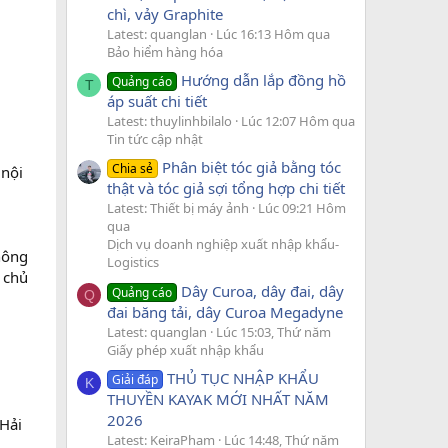
chì, vảy Graphite
Latest: quanglan
Lúc 16:13 Hôm qua
Bảo hiểm hàng hóa
Hướng dẫn lắp đồng hồ
Quảng cáo
T
áp suất chi tiết
Latest: thuylinhbilalo
Lúc 12:07 Hôm qua
Tin tức cập nhật
Phân biệt tóc giả bằng tóc
Chia sẻ
 nội
thật và tóc giả sợi tổng hợp chi tiết
Latest: Thiết bị máy ảnh
Lúc 09:21 Hôm
qua
Dịch vụ doanh nghiệp xuất nhập khẩu-
hông
Logistics
g chủ
Dây Curoa, dây đai, dây
Quảng cáo
Q
đai băng tải, dây Curoa Megadyne
Latest: quanglan
Lúc 15:03, Thứ năm
Giấy phép xuất nhập khẩu
THỦ TỤC NHẬP KHẨU
Giải đáp
K
THUYỀN KAYAK MỚI NHẤT NĂM
2026
Hải
Latest: KeiraPham
Lúc 14:48, Thứ năm