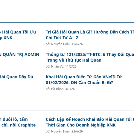
o Hải Quan Tối Ưu
Trị Giá Hải Quan Là Gì? Hướng Dẫn Cách T
ệp XNK
Chi Tiết Từ A - Z
bởi
Nguyễn Hoài
,
11/6/26
N QUẢN TRỊ ADMIN
Thông tư 121/2025/TT-BTC: 6 Thay Đổi Qu
Trọng Về Thủ Tục Hải Quan
bởi
Nhân Vũ
,
11/2/26
Hải Quan Đầy Đủ
Khai Hải Quan Điện Tử Gắn VNeID Từ
01/02/2026: DN Cần Chuẩn Bị Gì?
bởi
Hồ Hồng
,
3/1/26
 đuôi lò, tấm
Cách Lập Kế Hoạch Khai Báo Hải Quan Tối
 chì, nồi Graphite
Thời Gian Cho Doanh Nghiệp XNK
bởi
Nguyễn Hoài
,
23/6/26