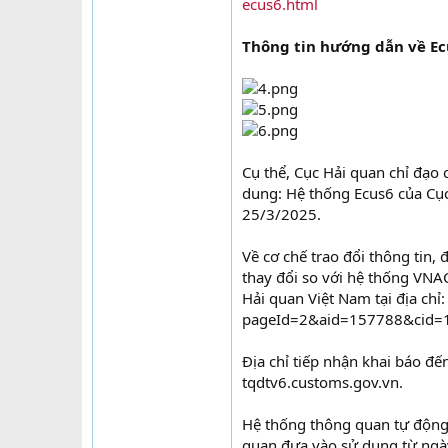
ecus6.html
Thông tin hướng dẫn về Ec
Cụ thể, Cục Hải quan chỉ đạo 
dung: Hệ thống Ecus6 của Cục
25/3/2025.
Về cơ chế trao đổi thông tin
thay đổi so với hệ thống VNACC
Hải quan Việt Nam tại địa chỉ
pageId=2&aid=157788&cid=
Địa chỉ tiếp nhận khai báo đế
tqdtv6.customs.gov.vn.
Hệ thống thông quan tự động
quan đưa vào sử dụng từ ngà