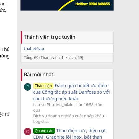
Ban
ức,
Thành viên trực tuyến
thabet6vip
a Thủ
hướng
Tổng: 60 (Thành viên: 1, khách: 59)
Bài mới nhất
Đánh giá chi tiết ưu điểm
Thảo luận
P
của Công tắc áp suất Danfoss so với
các thương hiệu khác
Latest: Phương_bilalo
Lúc 16:58 Hôm
qua
ệc tổ
Dịch vụ doanh nghiệp xuất nhập khẩu-
Logistics
Than điện cực, điện cực
Quảng cáo
Q
EDM, Graphite lõi inox, bột than