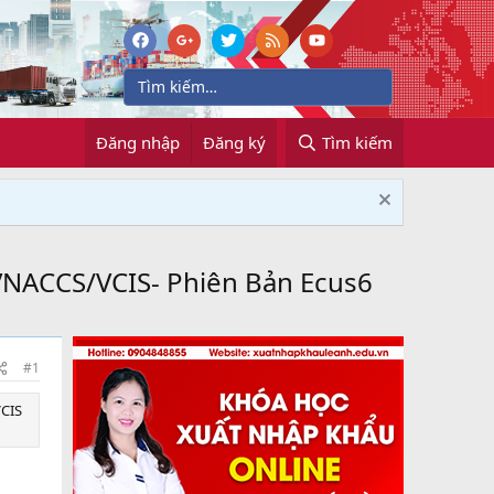
Đăng nhập
Đăng ký
Tìm kiếm
VNACCS/VCIS- Phiên Bản Ecus6
#1
VCIS