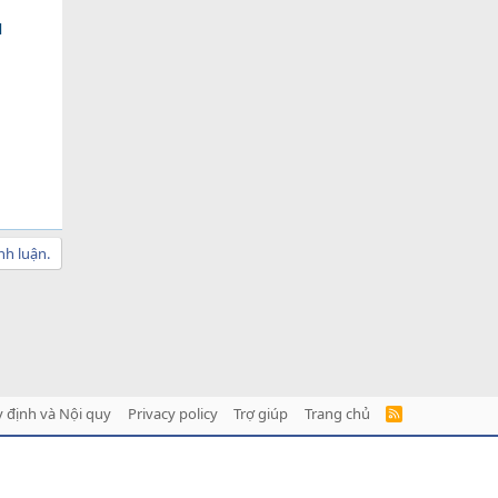
N
nh luận.
 định và Nội quy
Privacy policy
Trợ giúp
Trang chủ
R
S
S