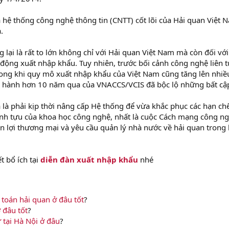
 hệ thống công nghệ thông tin (CNTT) cốt lõi của Hải quan Việt 
.
lại là rất to lớn không chỉ với Hải quan Việt Nam mà còn đối vớ
t động xuất nhập khẩu. Tuy nhiên, trước bối cảnh công nghệ liên t
ong khi quy mô xuất nhập khẩu của Việt Nam cũng tăng lên nhiều
 hành hơn 10 năm qua của VNACCS/VCIS đã bộc lộ những bất cậ
ra là phải kịp thời nâng cấp Hệ thống để vừa khắc phục các hạn ch
ành tựu của khoa học công nghệ, nhất là cuộc Cách mạng công n
n lợi thương mại và yêu cầu quản lý nhà nước về hải quan trong 
t bổ ích tại
diễn đàn xuất nhập khẩu
nhé
toán hải quan ở đâu tốt
?
 đâu tốt
?
 tại Hà Nội ở đâu
?