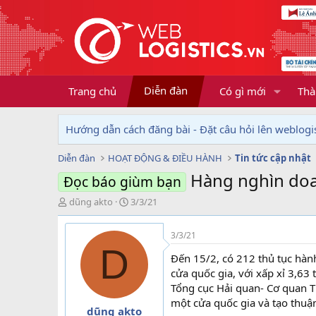
Diễn đàn
Trang chủ
Có gì mới
Thà
Hướng dẫn cách đăng bài - Đặt câu hỏi lên weblogis
Diễn đàn
HOẠT ĐỘNG & ĐIỀU HÀNH
Tin tức cập nhật
Hàng nghìn doa
Đọc báo giùm bạn
T
N
dũng akto
3/3/21
h
g
r
à
3/3/21
e
y
D
a
g
Đến 15/2, có 212 thủ tục hàn
d
ử
cửa quốc gia, với xấp xỉ 3,63
s
i
Tổng cục Hải quan- Cơ quan T
t
một cửa quốc gia và tạo thuậ
a
dũng akto
r