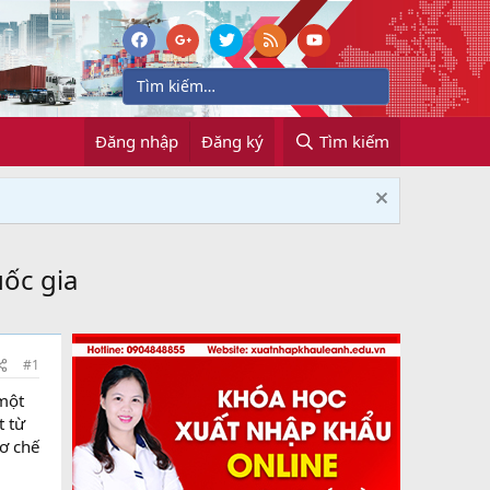
Đăng nhập
Đăng ký
Tìm kiếm
ốc gia
#1
 một
t từ
ơ chế