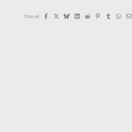
Facebook
X
Bluesky
LinkedIn
Reddit
Pinterest
Tumblr
What
Chia sẻ: