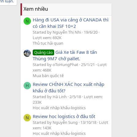
nh luận.
Xem nhiều
Hàng đi USA via cảng ở CANADA thì
N
có cần khai ISF 10+2
Started by Nguyễn Thị Nhi
19/6/20
Lượt xem: 692K
Thủ tục hải quan
Giá Xe tải Faw 8 tấn
Quảng cáo
Thùng 9M7 chở pallet.
Started by oToHungPhat
25/1/21
Lượt
xem: 468K
Mua bán quốc tế
Review CHÍNH XÁC học xuất nhập
H
khẩu ở đâu tốt?
Started by Hà Linh
2/5/18
Lượt xem:
233K
Học xuất nhập khẩu-logistics
Review học logistics ở đâu tốt
N
Started by Nguyễn Sung
13/10/18
Lượt
xem: 143K
Học xuất nhập khẩu-logistics