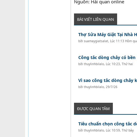
Nguồn: Hải quan online
BÀI VIẾT LIÊN QUAN
Thợ Sửa Máy Giặt Tại Nhà H
bởi
suamaygiatsalat
,
Lúc 11:13 Hôm qu
Công tắc dòng chảy có bền
bởi
thuylinhbilalo
,
Lúc 10:23, Thứ hai
Vì sao công tắc dòng chảy
bởi
thuylinhbilalo
,
29/7/26
ĐƯỢC QUAN TÂM
Tiêu chuẩn chọn công tắc 
bởi
thuylinhbilalo
,
Lúc 10:59, Thứ bảy