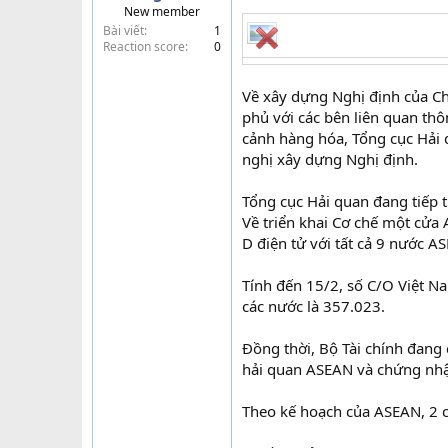
New member
t
Bài viết
1
e
Reaction score
0
r
Về xây dựng Nghị định của Chí
phủ với các bên liên quan th
cảnh hàng hóa, Tổng cục Hải 
nghị xây dựng Nghị định.
Tổng cục Hải quan đang tiếp th
Về triển khai Cơ chế một cửa
D điện tử với tất cả 9 nước 
Tính đến 15/2, số C/O Việt N
các nước là 357.023.
Đồng thời, Bộ Tài chính đang c
hải quan ASEAN và chứng nhận
Theo kế hoạch của ASEAN, 2 c