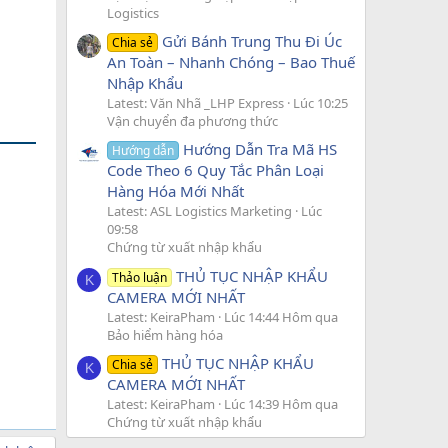
Logistics
Gửi Bánh Trung Thu Đi Úc
Chia sẻ
An Toàn – Nhanh Chóng – Bao Thuế
Nhập Khẩu
Latest: Văn Nhã _LHP Express
Lúc 10:25
Vận chuyển đa phương thức
Hướng Dẫn Tra Mã HS
Hướng dẫn
Code Theo 6 Quy Tắc Phân Loại
Hàng Hóa Mới Nhất
Latest: ASL Logistics Marketing
Lúc
09:58
Chứng từ xuất nhập khẩu
THỦ TỤC NHẬP KHẨU
Thảo luận
K
CAMERA MỚI NHẤT
Latest: KeiraPham
Lúc 14:44 Hôm qua
Bảo hiểm hàng hóa
THỦ TỤC NHẬP KHẨU
Chia sẻ
K
CAMERA MỚI NHẤT
Latest: KeiraPham
Lúc 14:39 Hôm qua
Chứng từ xuất nhập khẩu