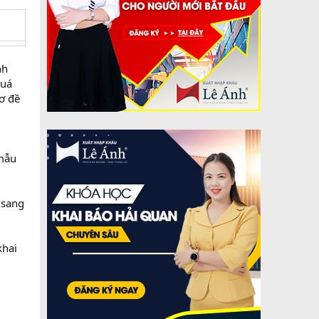
nh
quá
ơ đề
 mẫu
 sang
khai