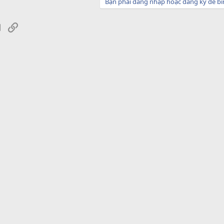
Bạn phải đăng nhập hoặc đăng ký để bì
sApp
Email
Link