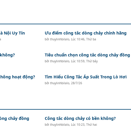
à Nội Uy Tín
Ưu điểm công tắc dòng chảy chính hãng
a
bởi
thuylinhbilalo
,
Lúc 10:46, Thứ ba
 không?
Tiêu chuẩn chọn công tắc dòng chảy đồng
bởi
thuylinhbilalo
,
Lúc 10:59, Thứ bảy
 không hoạt động?
Tìm Hiểu Công Tắc Áp Suất Trong Lò Hơi
bởi
thuylinhbilalo
,
28/7/26
dòng chảy đồng
Công tắc dòng chảy có bền không?
bởi
thuylinhbilalo
,
Lúc 10:23, Thứ hai