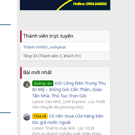
Thành viên trực tuyến
Thành Vinh01
vinhphat
Tổng: 83 (Thành viên: 2, khách: 81)
Bài mới nhất
Gửi Lồng Đèn Trung Thu
Quảng cáo
Đi Mỹ – Đóng Gói Cẩn Thận, Giao
Tận Nhà, Thủ Tục Trọn Gói
Latest: Văn Nhã _LHP Express
Lúc 10:49
Vận chuyển đa phương thức
Có nên mua cửa hàng bán
Chia sẻ
tóc giả nước ngoài
Latest: Thiết bị máy ảnh
Lúc 10:29
Dịch vụ doanh nghiệp xuất nhập khẩu-