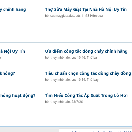
y chính hãng
Thợ Sửa Máy Giặt Tại Nhà Hà Nội Uy Tín
bởi
suamaygiatsalat
,
Lúc 11:13 Hôm qua
à Nội Uy Tín
Ưu điểm công tắc dòng chảy chính hãng
a
bởi
thuylinhbilalo
,
Lúc 10:46, Thứ ba
 không?
Tiêu chuẩn chọn công tắc dòng chảy đồng
bởi
thuylinhbilalo
,
Lúc 10:59, Thứ bảy
 không hoạt động?
Tìm Hiểu Công Tắc Áp Suất Trong Lò Hơi
bởi
thuylinhbilalo
,
28/7/26