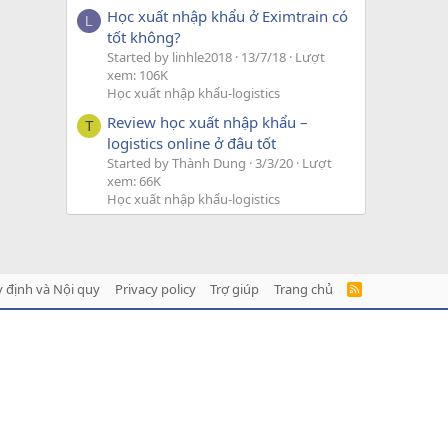
Học xuất nhập khẩu ở Eximtrain có
L
tốt không?
Started by linhle2018
13/7/18
Lượt
xem: 106K
Học xuất nhập khẩu-logistics
Review học xuất nhập khẩu –
T
logistics online ở đâu tốt
Started by Thành Dung
3/3/20
Lượt
xem: 66K
Học xuất nhập khẩu-logistics
 định và Nội quy
Privacy policy
Trợ giúp
Trang chủ
R
S
S