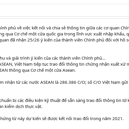
nh phủ về việc kết nối và chia sẻ thông tin giữa các cơ quan Chí
ông qua Cơ chế một cửa quốc gia trong lĩnh vực xuất nhập khẩu, 
quan đã nhận 25/26 ý kiến của thành viên Chính phủ đối với hồ s
u và giải trình ý kiến của các thành viên Chính phủ...
 ASEAN, Việt Nam tiếp tục trao đổi thông tin chứng nhận xuất xứ
ASEAN thông qua Cơ chế một cửa Asean.
am nhận từ các nước ASEAN là 286.386 C/O; số C/O Việt Nam gửi
huẩn bị các điều kiện kỹ thuật để sẵn sàng trao đổi thông tin tờ 
 kiểm dịch thực vật.
hứng từ này dự kiến sẽ được kết nối trao đổi trong năm 2021.