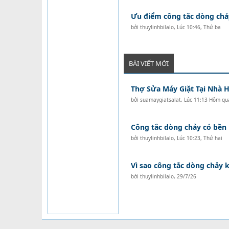
Ưu điểm công tắc dòng chả
bởi
thuylinhbilalo
,
Lúc 10:46, Thứ ba
BÀI VIẾT MỚI
Thợ Sửa Máy Giặt Tại Nhà H
bởi
suamaygiatsalat
,
Lúc 11:13 Hôm qu
Công tắc dòng chảy có bền
bởi
thuylinhbilalo
,
Lúc 10:23, Thứ hai
Vì sao công tắc dòng chảy
bởi
thuylinhbilalo
,
29/7/26