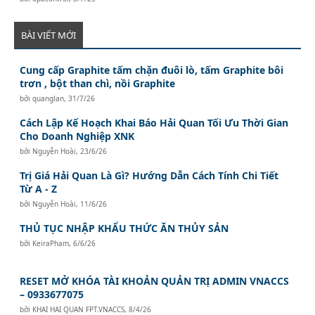
BÀI VIẾT MỚI
Cung cấp Graphite tấm chặn đuôi lò, tấm Graphite bôi
trơn , bột than chì, nồi Graphite
bởi
quanglan
,
31/7/26
Cách Lập Kế Hoạch Khai Báo Hải Quan Tối Ưu Thời Gian
Cho Doanh Nghiệp XNK
bởi
Nguyễn Hoài
,
23/6/26
Trị Giá Hải Quan Là Gì? Hướng Dẫn Cách Tính Chi Tiết
Từ A - Z
bởi
Nguyễn Hoài
,
11/6/26
THỦ TỤC NHẬP KHẨU THỨC ĂN THỦY SẢN
bởi
KeiraPham
,
6/6/26
RESET MỞ KHÓA TÀI KHOẢN QUẢN TRỊ ADMIN VNACCS
– 0933677075
bởi
KHAI HAI QUAN FPT.VNACCS
,
8/4/26