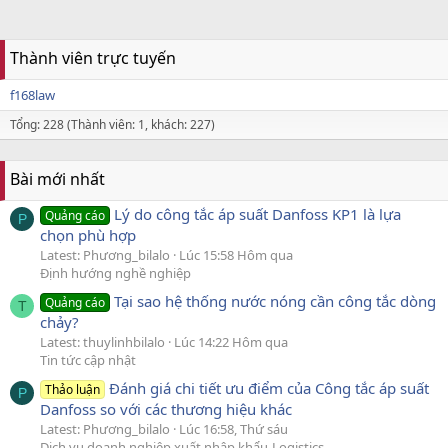
Thành viên trực tuyến
f168law
Tổng: 228 (Thành viên: 1, khách: 227)
Bài mới nhất
Lý do công tắc áp suất Danfoss KP1 là lựa
Quảng cáo
P
chọn phù hợp
Latest: Phương_bilalo
Lúc 15:58 Hôm qua
Định hướng nghề nghiệp
Tại sao hệ thống nước nóng cần công tắc dòng
Quảng cáo
T
chảy?
Latest: thuylinhbilalo
Lúc 14:22 Hôm qua
Tin tức cập nhật
Đánh giá chi tiết ưu điểm của Công tắc áp suất
Thảo luận
P
Danfoss so với các thương hiệu khác
Latest: Phương_bilalo
Lúc 16:58, Thứ sáu
Dịch vụ doanh nghiệp xuất nhập khẩu-Logistics