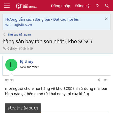
Đăng nhập
Đăng ký
Hướng dẫn cách đăng bài - Đặt câu hỏi lên
weblogistics.vn
Thủ tục hải quan
hàng sân bay tân sơn nhất ( kho SCSC)
T
N
lệ thủy
8/1/19
h
g
r
à
lệ thủy
e
y
L
a
g
New member
d
ử
s
i
t
8/1/19
#1
a
mọi người cho e hỏi hàng về kho SCSC thì sử dụng mã loại
r
hình nào ạ ( bên e mở tờ khai ngay tại cửa khẩu)
t
e
r
BÀI VIẾT LIÊN QUAN