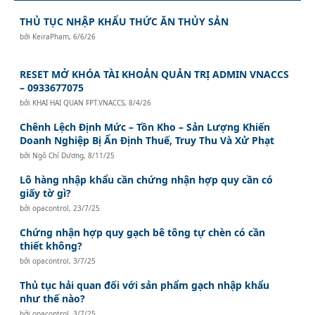
THỦ TỤC NHẬP KHẨU THỨC ĂN THỦY SẢN
bởi
KeiraPham
,
6/6/26
RESET MỞ KHÓA TÀI KHOẢN QUẢN TRỊ ADMIN VNACCS
– 0933677075
bởi
KHAI HAI QUAN FPT.VNACCS
,
8/4/26
Chênh Lệch Định Mức – Tồn Kho – Sản Lượng Khiến
Doanh Nghiệp Bị Ấn Định Thuế, Truy Thu Và Xử Phạt
bởi
Ngô Chí Dương
,
8/11/25
Lô hàng nhập khẩu cần chứng nhận hợp quy cần có
giấy tờ gì?
bởi
opacontrol
,
23/7/25
Chứng nhận hợp quy gạch bê tông tự chèn có cần
thiết không?
bởi
opacontrol
,
3/7/25
Thủ tục hải quan đối với sản phẩm gạch nhập khẩu
như thế nào?
bởi
opacontrol
,
3/7/25