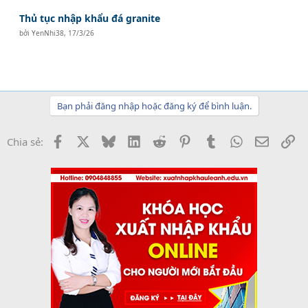
Thủ tục nhập khẩu đá granite
bởi
YenNhi38
,
17/3/26
Bạn phải đăng nhập hoặc đăng ký để bình luận.
Facebook
X
Bluesky
LinkedIn
Reddit
Pinterest
Tumblr
WhatsApp
Email
Li
Chia sẻ: