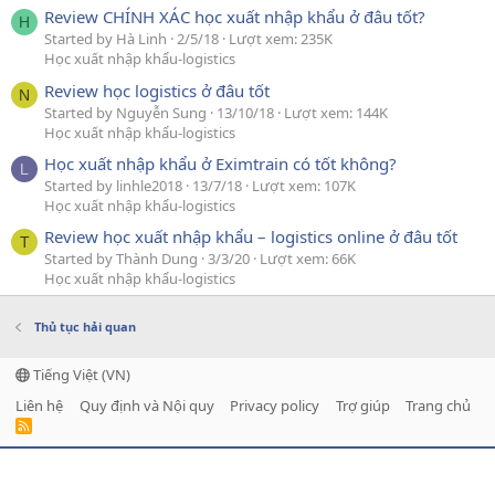
Review CHÍNH XÁC học xuất nhập khẩu ở đâu tốt?
H
Started by Hà Linh
2/5/18
Lượt xem: 235K
Học xuất nhập khẩu-logistics
Review học logistics ở đâu tốt
N
Started by Nguyễn Sung
13/10/18
Lượt xem: 144K
Học xuất nhập khẩu-logistics
Học xuất nhập khẩu ở Eximtrain có tốt không?
L
Started by linhle2018
13/7/18
Lượt xem: 107K
Học xuất nhập khẩu-logistics
Review học xuất nhập khẩu – logistics online ở đâu tốt
T
Started by Thành Dung
3/3/20
Lượt xem: 66K
Học xuất nhập khẩu-logistics
Thủ tục hải quan
Tiếng Việt (VN)
Liên hệ
Quy định và Nội quy
Privacy policy
Trợ giúp
Trang chủ
R
S
S