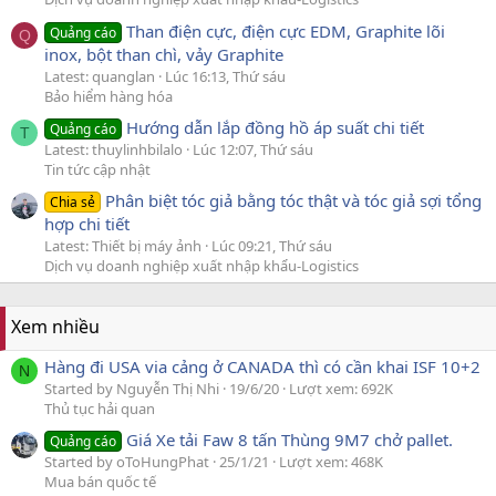
Than điện cực, điện cực EDM, Graphite lõi
Quảng cáo
Q
inox, bột than chì, vảy Graphite
Latest: quanglan
Lúc 16:13, Thứ sáu
Bảo hiểm hàng hóa
Hướng dẫn lắp đồng hồ áp suất chi tiết
Quảng cáo
T
Latest: thuylinhbilalo
Lúc 12:07, Thứ sáu
Tin tức cập nhật
Phân biệt tóc giả bằng tóc thật và tóc giả sợi tổng
Chia sẻ
hợp chi tiết
Latest: Thiết bị máy ảnh
Lúc 09:21, Thứ sáu
Dịch vụ doanh nghiệp xuất nhập khẩu-Logistics
Xem nhiều
Hàng đi USA via cảng ở CANADA thì có cần khai ISF 10+2
N
Started by Nguyễn Thị Nhi
19/6/20
Lượt xem: 692K
Thủ tục hải quan
Giá Xe tải Faw 8 tấn Thùng 9M7 chở pallet.
Quảng cáo
Started by oToHungPhat
25/1/21
Lượt xem: 468K
Mua bán quốc tế