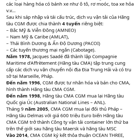
các loại hàng hóa có bánh xe như ô tô, rơ moóc, toa xe hỏa
v.v…
Sau khi sáp nhập và tái cấu trúc, dịch vụ vận tải của Hãng
tàu CGM được chia thành
4 tuyến
riêng biệt:
– Bắc Mỹ & Viễn Đông (AMNEO)
– Nam Mỹ & Caribe (AMLAT),
– Thái Bình Dương & Ấn Độ Dương (PACOI)
– Các tuyến thương mại ngắn (Cabotage).
Năm 1978,
Jacques Saadé đã thành lập Compagnie
Maritime d’Affrètement (Hãng tàu CMA) tập trung cung
cấp các dịch vụ vận chuyển nội địa Địa Trung Hải và có trụ
sở tại Marseille, Pháp.
Đến năm 1996
, CGM được tư nhân hóa và bán cho CMA,
hình thành Hãng tàu CMA CGM.
Đến năm 1998
, Hãng tàu CMA CGM mua lại Hãng tàu
Quốc gia Úc (Australian National Lines – ANL).
Tháng 9
năm 2005
, CMA CGM mua lại đối thủ Pháp –
Hãng tàu Delmas với giá 600 triệu Euro biến Hãng tàu
CMA CGM trở thành Công ty vận tải container lớn thứ ba
trên thế giới sau hãng tàu Maersk và hãng tàu MSC
Vào 2014
, CMA CGM ký kết thỏa thuận OCEAN THREE,