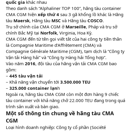
quốc gia
khác nhau
Theo danh sách “Alphaliner TOP 100”, hãng tàu container
CMA CGM hiện
xếp thứ 4
sau 3 gã khổng lồ khác là Hãng
tàu
Maersk
, Hãng tàu
MSC
và Hãng tàu
COSCO
.
Trụ sở chính của CMA CGM ở
Marseille
, Pháp và trụ sở
chính Bắc Mỹ tại
Norfolk
, Virginia, Hoa Kỳ.
CMA CGM đến từ tên gọi viết tắt của hai công ty tiền thân
là Compagnie Maritime d’Affrètement (CMA) và
Compagnie Générale Maritime (CGM), tạm dịch là “Công ty
Vận tải Hàng hải” và “Công ty Hàng hải Tổng hợp”.
Vào năm
2016
, đội tàu của hãng vận tải CMA CGM bao
gồm:
–
445 tàu vận tải
– Khả năng vận chuyển tới
3.500.000 TEU
–
325.000 container lạn
h
Ngoài ra, hãng tàu CMA CGM còn một đơn hàng 9 chiếc
tàu container với khả năng chở 22.000 TEU đang trong quá
trình sản xuất và bàn giao.
Một số thông tin chung về hãng tàu CMA
CGM
Loại hình doanh nghiệp: Công ty cổ phần (Société