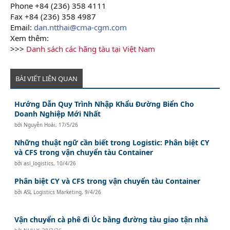
Phone +84 (236) 358 4111
Fax +84 (236) 358 4987
Email:
dan.ntthai@cma-cgm.com
Xem thêm:
>>>
Danh sách các hãng tàu tại Việt Nam
BÀI VIẾT LIÊN QUAN
Hướng Dẫn Quy Trình Nhập Khẩu Đường Biển Cho
Doanh Nghiệp Mới Nhất
bởi
Nguyễn Hoài
,
17/5/26
Những thuật ngữ cần biết trong Logistic: Phân biệt CY
và CFS trong vận chuyển tàu Container
bởi
asl_logistics
,
10/4/26
Phân biệt CY và CFS trong vận chuyển tàu Container
bởi
ASL Logistics Marketing
,
9/4/26
Vận chuyển cà phê đi Úc bằng đường tàu giao tận nhà