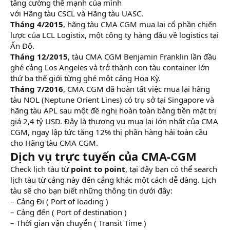
tăng cường thế mạnh của mình
với Hãng tàu CSCL và Hãng tàu UASC.
Tháng 4/2015
, hãng tàu CMA CGM mua lại cổ phần chiến
lược của LCL Logistix, một công ty hàng đầu về logistics tại
Ấn Độ.
Tháng 12/2015
, tàu CMA CGM Benjamin Franklin lần đầu
ghé cảng Los Angeles và trở thành con tàu container lớn
thứ ba thế giới từng ghé một cảng Hoa Kỳ.
Tháng 7/2016
, CMA CGM đã hoàn tất việc mua lại hãng
tàu NOL (Neptune Orient Lines) có trụ sở tại Singapore và
hãng tàu APL sau một đề nghị hoàn toàn bằng tiền mặt trị
giá 2,4 tỷ USD. Đây là thương vụ mua lại lớn nhất của CMA
CGM, ngay lập tức tăng 12% thị phần hàng hải toàn cầu
cho Hãng tàu CMA CGM.
Dịch vụ trực tuyến của CMA-CGM
Check lịch tàu từ
point to point
, tại đây bạn có thể search
lịch tàu từ cảng này đến cảng khác một cách dễ dàng. Lịch
tàu sẽ cho bạn biết những thông tin dưới đây:
– Cảng Đi ( Port of loading )
– Cảng đến ( Port of destination )
– Thời gian vận chuyển ( Transit Time )