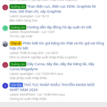
Than điện cực, điện cực EDM, Graphite lõi
Quảng cáo
Q
inox, bột than chì, vảy Graphite
Latest: quanglan
Lúc 16:13
Bảo hiểm hàng hóa
Hướng dẫn lắp đồng hồ áp suất chi tiết
Quảng cáo
T
Latest: thuylinhbilalo
Lúc 12:07
Tin tức cập nhật
Phân biệt tóc giả bằng tóc thật và tóc giả sợi tổng
Chia sẻ
hợp chi tiết
Latest: Thiết bị máy ảnh
Lúc 09:21
Dịch vụ doanh nghiệp xuất nhập khẩu-Logistics
Dây Curoa, dây đai, dây đai băng tải, dây
Quảng cáo
Q
Curoa Megadyne
Latest: quanglan
Lúc 15:03 Hôm qua
Giấy phép xuất nhập khẩu
THỦ TỤC NHẬP KHẨU THUYỀN KAYAK MỚI
Giải đáp
K
NHẤT NĂM 2026
Latest: KeiraPham
Lúc 14:48 Hôm qua
Chứng từ xuất nhập khẩu