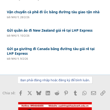
Vận chuyển cà phê đi Úc bằng đường tàu giao tận nhà
bởi
NHU Y
,
28/2/26
Gửi quần áo đi New Zealand giá rẻ tại LHP Express
bởi
NHU Y
,
10/2/26
Gửi ga giường đi Canada bằng đường tàu giá rẻ tại
LHP Express
bởi
NHU Y
,
9/2/26
Bạn phải đăng nhập hoặc đăng ký để bình luận.
Facebook
X
Bluesky
LinkedIn
Reddit
Pinterest
Tumblr
WhatsApp
Email
Li
Chia sẻ: