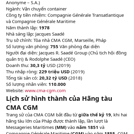
Anonyme – S.A.)
Ngành: Vận chuyển container
Công ty tiền nhiệm: Compagnie Générale Transatlantique
và Compagnie Générale Maritime
Năm thành lập:
1978
Nhà sáng lập: Jacques Saadé
Trụ sở chính: Tòa nhà CMA CGM, Marseille, Pháp
Số lượng văn phòng:
755
Văn phòng đại diện
Người đại diện: Jacques R. Saadé Group (Chủ tịch hội đồng
quản trị) & Rodolphe Saadé (CEO)
Doanh thu:
30,3 tỷ
USD (2019)
Thu nhập ròng:
229 triệu USD
(2019)
Tổng tài sản có:
20,32 tỷ USD
(2018)
Số lượng nhân viên:
110.000
Website:
www.cma-cgm.com
Lịch sử hình thành của Hãng tàu
CMA CGM
Trang sử của CMA CGM bắt đầu từ
giữa thế kỷ 19
, khi hai
hãng tàu lớn của Pháp được thành lập, lần lượt là
Messageries Maritimes
(MM)
vào
năm 1851
và
Compagnie Générale Maritime
(CGM)
vào năm
1855,
CGM