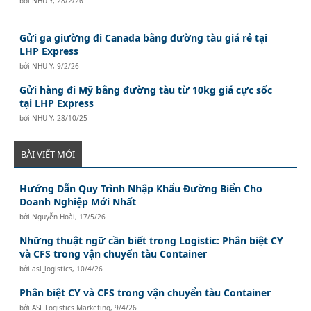
bởi
NHU Y
,
28/2/26
Gửi ga giường đi Canada bằng đường tàu giá rẻ tại
LHP Express
bởi
NHU Y
,
9/2/26
Gửi hàng đi Mỹ bằng đường tàu từ 10kg giá cực sốc
tại LHP Express
bởi
NHU Y
,
28/10/25
BÀI VIẾT MỚI
Hướng Dẫn Quy Trình Nhập Khẩu Đường Biển Cho
Doanh Nghiệp Mới Nhất
bởi
Nguyễn Hoài
,
17/5/26
Những thuật ngữ cần biết trong Logistic: Phân biệt CY
và CFS trong vận chuyển tàu Container
bởi
asl_logistics
,
10/4/26
Phân biệt CY và CFS trong vận chuyển tàu Container
bởi
ASL Logistics Marketing
,
9/4/26