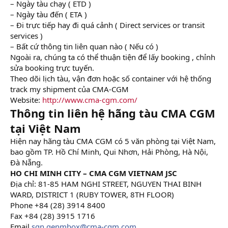
– Ngày tàu chạy ( ETD )
– Ngày tàu đến ( ETA )
– Đi trực tiếp hay đi quá cảnh ( Direct services or transit
services )
– Bất cứ thông tin liên quan nào ( Nếu có )
Ngoài ra, chúng ta có thể thuận tiện để lấy booking , chỉnh
sửa booking trực tuyến.
Theo dõi lịch tàu, vận đơn hoặc số container với hệ thống
track my shipment của CMA-CGM
Website:
http://www.cma-cgm.com/
Thông tin liên hệ hãng tàu CMA CGM
tại Việt Nam
Hiện nay hãng tàu CMA CGM có 5 văn phòng tại Việt Nam,
bao gồm TP. Hồ Chí Minh, Qui Nhơn, Hải Phòng, Hà Nội,
Đà Nẵng.
HO CHI MINH CITY – CMA CGM VIETNAM JSC
Địa chỉ: 81-85 HAM NGHI STREET, NGUYEN THAI BINH
WARD, DISTRICT 1 (RUBY TOWER, 8TH FLOOR)
Phone +84 (28) 3914 8400
Fax +84 (28) 3915 1716
Email
sgn.genmbox@cma-cgm.com