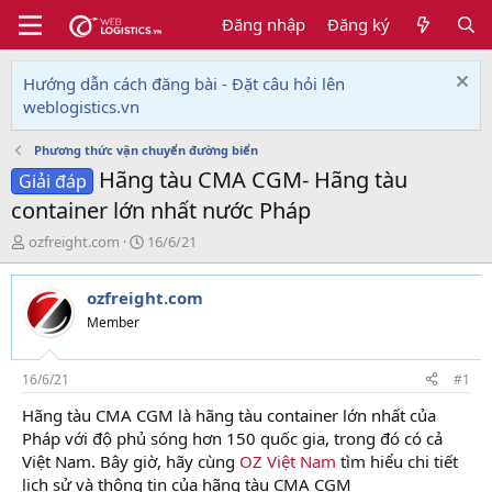
Đăng nhập
Đăng ký
Hướng dẫn cách đăng bài - Đặt câu hỏi lên
weblogistics.vn
Phương thức vận chuyển đường biển
Hãng tàu CMA CGM- Hãng tàu
Giải đáp
container lớn nhất nước Pháp
T
N
ozfreight.com
16/6/21
h
g
r
à
ozfreight.com
e
y
a
g
Member
d
ử
s
i
t
16/6/21
#1
a
Hãng tàu CMA CGM là hãng tàu container lớn nhất của
r
Pháp với độ phủ sóng hơn 150 quốc gia, trong đó có cả
t
e
Việt Nam. Bây giờ, hãy cùng
OZ Việt Nam
tìm hiểu chi tiết
r
lịch sử và thông tin của hãng tàu CMA CGM