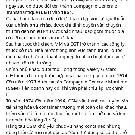
ngay sau đó được đổi tên thành Compagnie Générale
Transatlantique
(CGT)
vào
1861
.
Cả hai hãng tàu trên đều được thành lập với sự hậu thuẫn
của
Chính phủ Pháp
, được chỉ định quyền vận chuyển
thư tín đến nhiều khu vực khác nhau, bao gồm thuộc địa
của Pháp cũng như các nước khác.
Sau hai cuộc thế chiến, MM và CGT trở thành “các công ty
thuộc sở hữu Nhà nước trong lĩnh vực cạnh tranh” được
điều hành như các doanh nghiệp tư nhân hoạt động vì lợi
nhuận trên thị trường.
Chính phủ Pháp, dưới thời Tổng thống Valéry Giscard
d’Estaing, đã từng bước hợp nhất hai công ty từ năm
1974
đến năm
1977
dưới cái tên Compagnie Générale Maritime
(CGM)
, liên doanh này đôi khi vẫn phải chịu áp lực chính
trị
Từ năm
1974
đến năm
1996,
CGM vận hành các tuyến vận
tải hàng hóa và container thương mại toàn cầu khác nhau,
thêm vào đó là một đội tàu rời, một số tàu chở dầu và khí
tự nhiên hóa lỏng (LNG)…
Hãng tàu
CGM
chủ yếu phục vụ hàng container, nhưng
đồng thời sở hữu một đội tàu “Con-Ro” đáng kể có thể chở