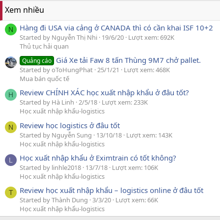
Xem nhiều
Hàng đi USA via cảng ở CANADA thì có cần khai ISF 10+2
N
Started by Nguyễn Thị Nhi
19/6/20
Lượt xem: 692K
Thủ tục hải quan
Giá Xe tải Faw 8 tấn Thùng 9M7 chở pallet.
Quảng cáo
Started by oToHungPhat
25/1/21
Lượt xem: 468K
Mua bán quốc tế
Review CHÍNH XÁC học xuất nhập khẩu ở đâu tốt?
H
Started by Hà Linh
2/5/18
Lượt xem: 233K
Học xuất nhập khẩu-logistics
Review học logistics ở đâu tốt
N
Started by Nguyễn Sung
13/10/18
Lượt xem: 143K
Học xuất nhập khẩu-logistics
Học xuất nhập khẩu ở Eximtrain có tốt không?
L
Started by linhle2018
13/7/18
Lượt xem: 106K
Học xuất nhập khẩu-logistics
Review học xuất nhập khẩu – logistics online ở đâu tốt
T
Started by Thành Dung
3/3/20
Lượt xem: 66K
Học xuất nhập khẩu-logistics