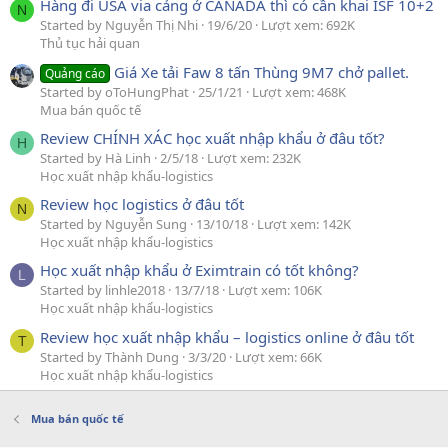
Hàng đi USA via cảng ở CANADA thì có cần khai ISF 10+2
N
Started by Nguyễn Thị Nhi
19/6/20
Lượt xem: 692K
Thủ tục hải quan
Giá Xe tải Faw 8 tấn Thùng 9M7 chở pallet.
Quảng cáo
Started by oToHungPhat
25/1/21
Lượt xem: 468K
Mua bán quốc tế
Review CHÍNH XÁC học xuất nhập khẩu ở đâu tốt?
H
Started by Hà Linh
2/5/18
Lượt xem: 232K
Học xuất nhập khẩu-logistics
Review học logistics ở đâu tốt
N
Started by Nguyễn Sung
13/10/18
Lượt xem: 142K
Học xuất nhập khẩu-logistics
Học xuất nhập khẩu ở Eximtrain có tốt không?
L
Started by linhle2018
13/7/18
Lượt xem: 106K
Học xuất nhập khẩu-logistics
Review học xuất nhập khẩu – logistics online ở đâu tốt
T
Started by Thành Dung
3/3/20
Lượt xem: 66K
Học xuất nhập khẩu-logistics
Mua bán quốc tế