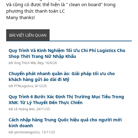
Và cũng có được thể hiện là " clean on board" trong
phương thức thanh toán LC
Many thanks!
BÀI VIẾT LIÊN QUAN
Quy Trình Và Kinh Nghiệm Tối Ưu Chi Phí Logistics Cho
Shop Thời Trang Nữ Nhập Khẩu
bởi
Xing Thích Mặc Đẹp
,
16/6/26
Chuyển phát nhanh quần áo: Giải pháp tối ưu cho
khách hàng gửi áo dài đi Mỹ
bởi
PTNLogistics
,
8/12/25
Quy Trình 6 Bước Xác Định Thị Trường Mục Tiêu Trong
XNK: Từ Lý Thuyết Đến Thực Chiến
bởi
Lê Hoàng Anh
,
24/11/25
Cách nhập hàng Trung Quốc hiệu quả cho người mới
kinh doanh
bởi
yenchinalogisitcs
,
13/11/25