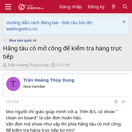
Đăng nhập
Đăng ký
Hướng dẫn cách đăng bài - Đặt câu hỏi lên
weblogistics.vn
Mua bán quốc tế
Hãng tàu có mở công để kiểm tra hàng trực
tiếp
T
N
Trần Hoàng Thùy Dung
17/1/19
h
g
r
à
Trần Hoàng Thùy Dung
e
y
T
a
g
New member
d
ử
s
i
t
17/1/19
#1
a
Mọi người chỉ giáo giúp mình với ạ. Trên B/L có show "
r
clean on board" là vận đơn hoàn hảo.
t
e
Vận đơn mà show như vậy thì phía hãng tàu có mở công
r
để kiểm tra hàng trực tiếp ko mn?