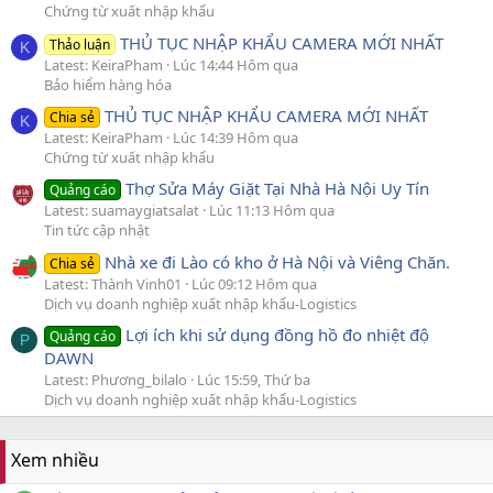
Chứng từ xuất nhập khẩu
THỦ TỤC NHẬP KHẨU CAMERA MỚI NHẤT
Thảo luận
K
Latest: KeiraPham
Lúc 14:44 Hôm qua
Bảo hiểm hàng hóa
THỦ TỤC NHẬP KHẨU CAMERA MỚI NHẤT
Chia sẻ
K
Latest: KeiraPham
Lúc 14:39 Hôm qua
Chứng từ xuất nhập khẩu
Thợ Sửa Máy Giặt Tại Nhà Hà Nội Uy Tín
Quảng cáo
Latest: suamaygiatsalat
Lúc 11:13 Hôm qua
Tin tức cập nhật
Nhà xe đi Lào có kho ở Hà Nội và Viêng Chăn.
Chia sẻ
Latest: Thành Vinh01
Lúc 09:12 Hôm qua
Dịch vụ doanh nghiệp xuất nhập khẩu-Logistics
Lợi ích khi sử dụng đồng hồ đo nhiệt độ
Quảng cáo
P
DAWN
Latest: Phương_bilalo
Lúc 15:59, Thứ ba
Dịch vụ doanh nghiệp xuất nhập khẩu-Logistics
Xem nhiều