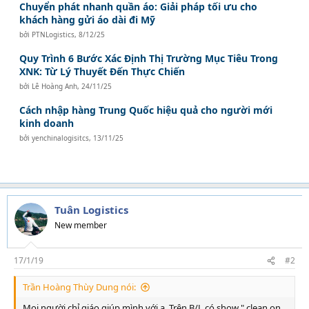
Chuyển phát nhanh quần áo: Giải pháp tối ưu cho
khách hàng gửi áo dài đi Mỹ
bởi
PTNLogistics
,
8/12/25
Quy Trình 6 Bước Xác Định Thị Trường Mục Tiêu Trong
XNK: Từ Lý Thuyết Đến Thực Chiến
bởi
Lê Hoàng Anh
,
24/11/25
Cách nhập hàng Trung Quốc hiệu quả cho người mới
kinh doanh
bởi
yenchinalogisitcs
,
13/11/25
Tuân Logistics
New member
17/1/19
#2
Trần Hoàng Thùy Dung nói:
Mọi người chỉ giáo giúp mình với ạ. Trên B/L có show " clean on