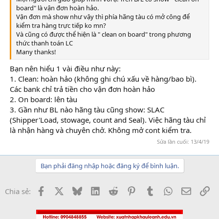
board" là vận đơn hoàn hảo.
Vận đơn mà show như vậy thì phía hãng tàu có mở công để
kiểm tra hàng trực tiếp ko mn?
Và cũng có được thể hiện là " clean on board" trong phương
thức thanh toán LC
Many thanks!
Bạn nên hiểu 1 vài điều như này:
học kế toán trên mạng
1. Clean: hoàn hảo (không ghi chú xấu về hàng/bao bì).
Các bank chỉ trả tiền cho vận đơn hoàn hảo
2. On board: lên tàu
3. Gần như BL nào hãng tàu cũng show: SLAC
(Shipper'Load, stowage, count and Seal). Việc hãng tàu chỉ
là nhận hàng và chuyên chở. Không mở cont kiểm tra.
Sửa lần cuối:
13/4/19
Bạn phải đăng nhập hoặc đăng ký để bình luận.
Facebook
X
Bluesky
LinkedIn
Reddit
Pinterest
Tumblr
WhatsApp
Email
Li
Chia sẻ: