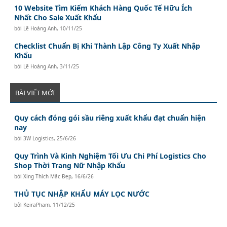
10 Website Tìm Kiếm Khách Hàng Quốc Tế Hữu Ích
Nhất Cho Sale Xuất Khẩu
bởi
Lê Hoàng Anh
,
10/11/25
Checklist Chuẩn Bị Khi Thành Lập Công Ty Xuất Nhập
Khẩu
bởi
Lê Hoàng Anh
,
3/11/25
BÀI VIẾT MỚI
Quy cách đóng gói sầu riêng xuất khẩu đạt chuẩn hiện
nay
bởi
3W Logistics
,
25/6/26
Quy Trình Và Kinh Nghiệm Tối Ưu Chi Phí Logistics Cho
Shop Thời Trang Nữ Nhập Khẩu
bởi
Xing Thích Mặc Đẹp
,
16/6/26
THỦ TỤC NHẬP KHẨU MÁY LỌC NƯỚC
bởi
KeiraPham
,
11/12/25