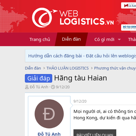
Diễn đàn
Trang chủ
Có gì mới
Thà
Hướng dẫn cách đăng bài - Đặt câu hỏi lên weblogis
Diễn đàn
THẢO LUẬN LOGISTICS
Phương thức vận chu
Hãng tàu Haian
Giải đáp
T
N
Đỗ Tú Anh
9/12/20
h
g
r
à
9/12/20
e
y
Đ
a
g
Mọi người ơi, ai có thông tin
d
ử
Hong Kong, dự kiến đi qua hã
s
i
t
a
Đỗ Tú Anh
BÀI VIẾT LIÊN QUAN
r