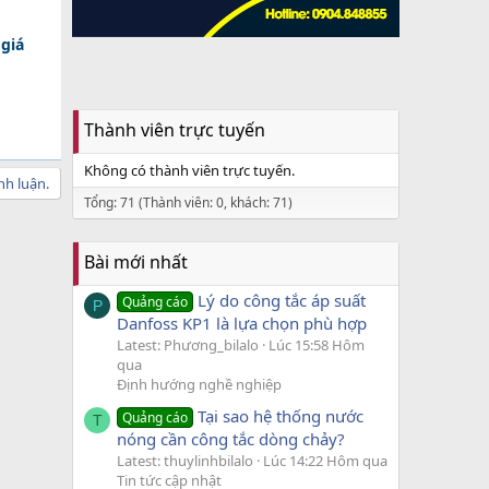
giá
Thành viên trực tuyến
Không có thành viên trực tuyến.
nh luận.
Tổng: 71 (Thành viên: 0, khách: 71)
Bài mới nhất
Lý do công tắc áp suất
Quảng cáo
P
Danfoss KP1 là lựa chọn phù hợp
Latest: Phương_bilalo
Lúc 15:58 Hôm
qua
Định hướng nghề nghiệp
Tại sao hệ thống nước
Quảng cáo
T
nóng cần công tắc dòng chảy?
Latest: thuylinhbilalo
Lúc 14:22 Hôm qua
Tin tức cập nhật