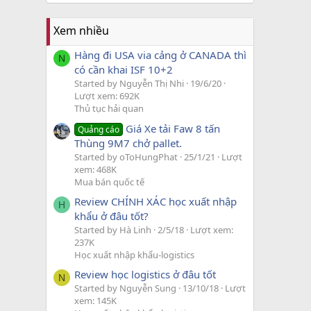
Xem nhiều
Hàng đi USA via cảng ở CANADA thì
N
có cần khai ISF 10+2
Started by Nguyễn Thị Nhi
19/6/20
Lượt xem: 692K
Thủ tục hải quan
Giá Xe tải Faw 8 tấn
Quảng cáo
Thùng 9M7 chở pallet.
Started by oToHungPhat
25/1/21
Lượt
xem: 468K
Mua bán quốc tế
Review CHÍNH XÁC học xuất nhập
H
khẩu ở đâu tốt?
Started by Hà Linh
2/5/18
Lượt xem:
237K
Học xuất nhập khẩu-logistics
Review học logistics ở đâu tốt
N
Started by Nguyễn Sung
13/10/18
Lượt
xem: 145K