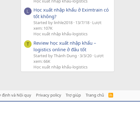
Học xuất nhập khẩu-logistics
Học xuất nhập khẩu ở Eximtrain có
L
tốt không?
Started by linhle2018
13/7/18
Lượt
xem: 107K
Học xuất nhập khẩu-logistics
Review học xuất nhập khẩu –
T
logistics online ở đâu tốt
Started by Thành Dung
3/3/20
Lượt
xem: 66K
Học xuất nhập khẩu-logistics
 định và Nội quy
Privacy policy
Trợ giúp
Trang chủ
R
S
S