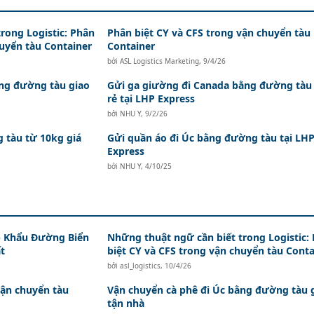
rong Logistic: Phân
Phân biệt CY và CFS trong vận chuyển tàu
huyển tàu Container
Container
bởi
ASL Logistics Marketing
,
9/4/26
ằng đường tàu giao
Gửi ga giường đi Canada bằng đường tàu 
rẻ tại LHP Express
bởi
NHU Y
,
9/2/26
 tàu từ 10kg giá
Gửi quần áo đi Úc bằng đường tàu tại LH
Express
bởi
NHU Y
,
4/10/25
 Khẩu Đường Biển
Những thuật ngữ cần biết trong Logistic:
t
biệt CY và CFS trong vận chuyển tàu Conta
bởi
asl_logistics
,
10/4/26
vận chuyển tàu
Vận chuyển cà phê đi Úc bằng đường tàu 
tận nhà