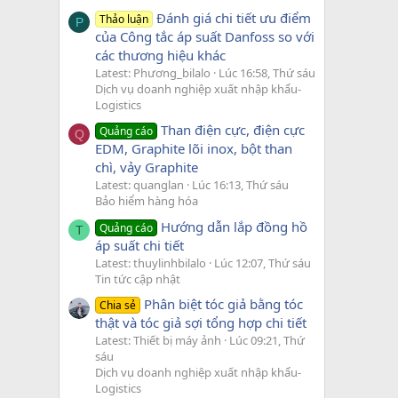
Đánh giá chi tiết ưu điểm
Thảo luận
P
của Công tắc áp suất Danfoss so với
các thương hiệu khác
Latest: Phương_bilalo
Lúc 16:58, Thứ sáu
Dịch vụ doanh nghiệp xuất nhập khẩu-
Logistics
Than điện cực, điện cực
Quảng cáo
Q
EDM, Graphite lõi inox, bột than
chì, vảy Graphite
Latest: quanglan
Lúc 16:13, Thứ sáu
Bảo hiểm hàng hóa
Hướng dẫn lắp đồng hồ
Quảng cáo
T
áp suất chi tiết
Latest: thuylinhbilalo
Lúc 12:07, Thứ sáu
Tin tức cập nhật
Phân biệt tóc giả bằng tóc
Chia sẻ
thật và tóc giả sợi tổng hợp chi tiết
Latest: Thiết bị máy ảnh
Lúc 09:21, Thứ
sáu
Dịch vụ doanh nghiệp xuất nhập khẩu-
Logistics