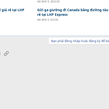
bởi
NHU Y
,
28/2/26
 giá rẻ tại LHP
Gửi ga giường đi Canada bằng đường tàu 
rẻ tại LHP Express
bởi
NHU Y
,
9/2/26
Bạn phải đăng nhập hoặc đăng ký để bì
sApp
Email
Link