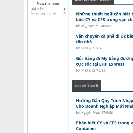
New member
t
Bài viết
1
e
Những thuật ngữ cần biết t
Reaction score
0
r
biệt CY và CFS trong vận c
bởi
asl_logistics
,
10/4/26
Vận chuyển cà phê đi Úc b
tận nhà
bởi
NHU Y
,
28/2/26
Gửi hàng đi Mỹ bằng đường
cực sốc tại LHP Express
bởi
NHU Y
,
28/10/25
BÀI VIẾT MỚI
Hướng Dẫn Quy Trình Nhập
Cho Doanh Nghiệp Mới Nhấ
bởi
Nguyễn Hoài
,
17/5/26
Phân biệt CY và CFS trong 
Container