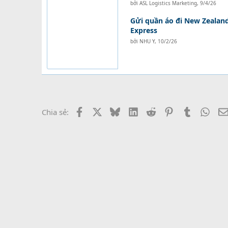
bởi
ASL Logistics Marketing
,
9/4/26
Gửi quần áo đi New Zealand
Express
bởi
NHU Y
,
10/2/26
Facebook
X
Bluesky
LinkedIn
Reddit
Pinterest
Tumblr
What
Chia sẻ: