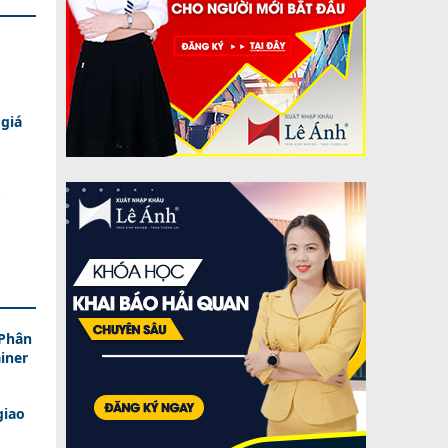
giá
P
 Phân
iner
giao