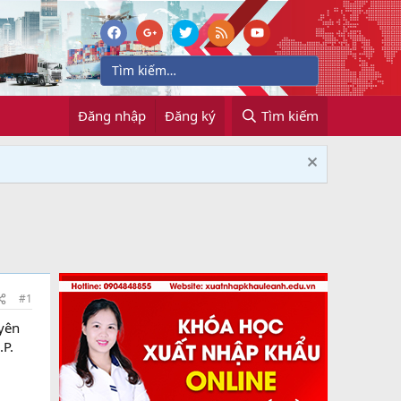
Đăng nhập
Đăng ký
Tìm kiếm
#1
uyên
.P.