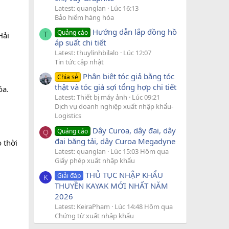
Latest: quanglan
Lúc 16:13
Bảo hiểm hàng hóa
Hướng dẫn lắp đồng hồ
Quảng cáo
T
Hải
áp suất chi tiết
Latest: thuylinhbilalo
Lúc 12:07
Tin tức cập nhật
Phân biệt tóc giả bằng tóc
Chia sẻ
thật và tóc giả sợi tổng hợp chi tiết
óa.
Latest: Thiết bị máy ảnh
Lúc 09:21
Dịch vụ doanh nghiệp xuất nhập khẩu-
Logistics
Dây Curoa, dây đai, dây
Quảng cáo
Q
đai băng tải, dây Curoa Megadyne
o thời
Latest: quanglan
Lúc 15:03 Hôm qua
Giấy phép xuất nhập khẩu
THỦ TỤC NHẬP KHẨU
Giải đáp
K
THUYỀN KAYAK MỚI NHẤT NĂM
2026
Latest: KeiraPham
Lúc 14:48 Hôm qua
Chứng từ xuất nhập khẩu