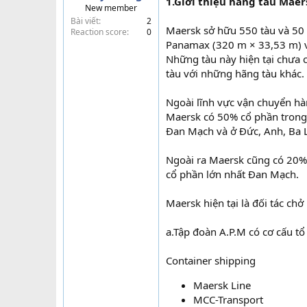
1.Giới thiệu hãng tàu Maer
New member
t
Bài viết
2
e
Maersk sở hữu 550 tàu và 50 tà
Reaction score
0
r
Panamax (320 m × 33,53 m) v
Những tàu này hiện tại chưa 
tàu với những hãng tàu khác. 
Ngoài lĩnh vực vận chuyển hà
Maersk có 50% cổ phần trong 
Đan Mạch và ở Đức, Anh, Ba L
Ngoài ra Maersk cũng có 20%
cổ phần lớn nhất Đan Mạch.
Maersk hiện tại là đối tác ch
a.Tập đoàn A.P.M có cơ cấu tổ
Container shipping
Maersk Line
MCC-Transport