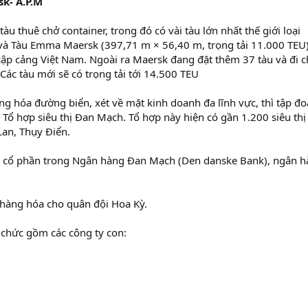
sk- A.P.M
u thuê chở container, trong đó có vài tàu lớn nhất thế giới loại
à Tàu Emma Maersk (397,71 m × 56,40 m, trọng tải 11.000 TEU)
cập cảng Việt Nam. Ngoài ra Maersk đang đặt thêm 37 tàu và đi 
Các tàu mới sẽ có trọng tải tới 14.500 TEU
ng hóa đường biển, xét về mặt kinh doanh đa lĩnh vực, thì tập đ
Tổ hợp siêu thị Đan Mạch. Tổ hợp này hiện có gần 1.200 siêu thị
an, Thụy Điển.
 cổ phần trong Ngân hàng Đan Mạch (Den danske Bank), ngân 
ở hàng hóa cho quân đội Hoa Kỳ.
 chức gồm các công ty con: