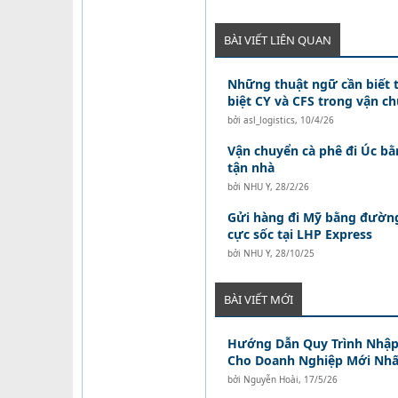
BÀI VIẾT LIÊN QUAN
Những thuật ngữ cần biết t
biệt CY và CFS trong vận c
bởi
asl_logistics
,
10/4/26
Vận chuyển cà phê đi Úc b
tận nhà
bởi
NHU Y
,
28/2/26
Gửi hàng đi Mỹ bằng đường
cực sốc tại LHP Express
bởi
NHU Y
,
28/10/25
BÀI VIẾT MỚI
Hướng Dẫn Quy Trình Nhập
Cho Doanh Nghiệp Mới Nhấ
bởi
Nguyễn Hoài
,
17/5/26