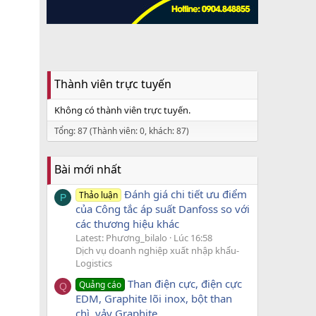
Thành viên trực tuyến
Không có thành viên trực tuyến.
Tổng: 87 (Thành viên: 0, khách: 87)
Bài mới nhất
Đánh giá chi tiết ưu điểm
Thảo luận
P
của Công tắc áp suất Danfoss so với
các thương hiệu khác
Latest: Phương_bilalo
Lúc 16:58
Dịch vụ doanh nghiệp xuất nhập khẩu-
Logistics
Than điện cực, điện cực
Quảng cáo
Q
EDM, Graphite lõi inox, bột than
chì, vảy Graphite