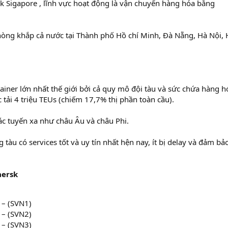
sk Sigapore , lĩnh vực hoạt động là vận chuyển hàng hóa bằng
òng khắp cả nước tại Thành phố Hồ chí Minh, Đà Nẵng, Hà Nội, 
iner lớn nhất thế giới bởi cả quy mô đội tàu và sức chứa hàng h
 tải 4 triệu TEUs (chiếm 17,7% thị phần toàn cầu).
c tuyến xa như châu Âu và châu Phi.
g tàu có services tốt và uy tín nhất hện nay, ít bị delay và đảm bả
aersk
 – (SVN1)
 – (SVN2)
 – (SVN3)