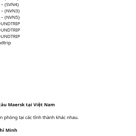
 – (SVN4)
 – (NVN3)
 – (NVN5)
ROUNDTRIP
ROUNDTRIP
ROUNDTRIP
ndtrip
tàu Maersk tại Việt Nam
n phòng tại các tỉnh thành khác nhau.
Chí Minh