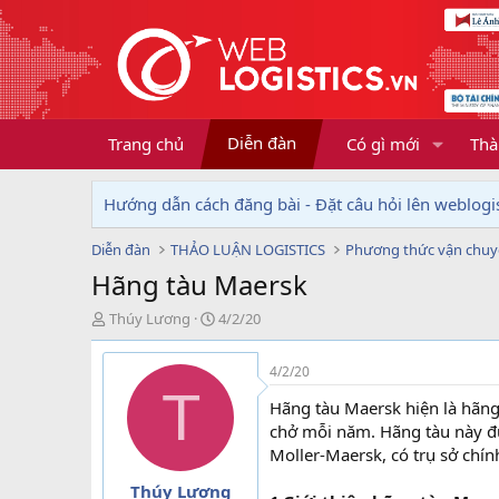
Diễn đàn
Trang chủ
Có gì mới
Thà
Hướng dẫn cách đăng bài - Đặt câu hỏi lên weblogis
Diễn đàn
THẢO LUẬN LOGISTICS
Phương thức vận chu
Hãng tàu Maersk
T
N
Thúy Lương
4/2/20
h
g
r
à
4/2/20
e
y
T
a
g
Hãng tàu Maersk hiện là hãng
d
ử
chở mỗi năm. Hãng tàu này đư
s
i
Moller-Maersk, có trụ sở chí
t
a
Thúy Lương
r