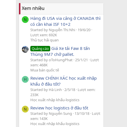
Xem nhiều
Hàng đi USA via cảng ở CANADA thì
N
có cần khai ISF 10+2
Started by Nguyễn Thị Nhi
19/6/20
Lượt xem: 692K
Thủ tục hải quan
Giá Xe tải Faw 8 tấn
Quảng cáo
Thùng 9M7 chở pallet.
Started by oToHungPhat
25/1/21
Lượt
xem: 468K
Mua bán quốc tế
Review CHÍNH XÁC học xuất nhập
H
khẩu ở đâu tốt?
Started by Hà Linh
2/5/18
Lượt xem:
233K
Học xuất nhập khẩu-logistics
Review học logistics ở đâu tốt
N
Started by Nguyễn Sung
13/10/18
Lượt
xem: 143K
Học xuất nhập khẩu-logistics