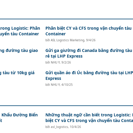
rong Logistic: Phân
Phân biệt CY và CFS trong vận chuyển tàu
huyển tàu Container
Container
bởi
ASL Logistics Marketing
,
9/4/26
ằng đường tàu giao
Gửi ga giường đi Canada bằng đường tàu 
rẻ tại LHP Express
bởi
NHU Y
,
9/2/26
 tàu từ 10kg giá
Gửi quần áo đi Úc bằng đường tàu tại LH
Express
bởi
NHU Y
,
4/10/25
 Khẩu Đường Biển
Những thuật ngữ cần biết trong Logistic:
t
biệt CY và CFS trong vận chuyển tàu Conta
bởi
asl_logistics
,
10/4/26