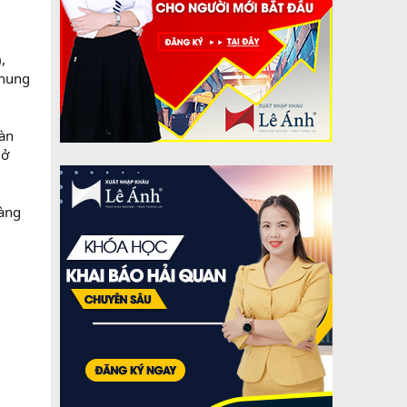
,
chung
oàn
 ở
hàng