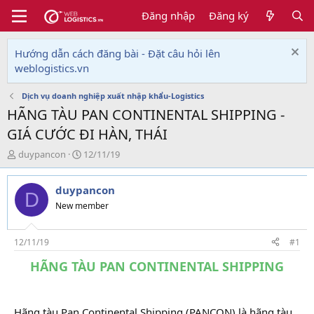
Đăng nhập
Đăng ký
Hướng dẫn cách đăng bài - Đặt câu hỏi lên
weblogistics.vn
Dịch vụ doanh nghiệp xuất nhập khẩu-Logistics
HÃNG TÀU PAN CONTINENTAL SHIPPING -
GIÁ CƯỚC ĐI HÀN, THÁI
T
N
duypancon
12/11/19
h
g
r
à
duypancon
e
y
D
a
g
New member
d
ử
s
i
t
12/11/19
#1
a
HÃNG TÀU PAN CONTINENTAL SHIPPING
r
t
e
r
Hãng tàu Pan Continental Shipping (PANCON) là hãng tàu