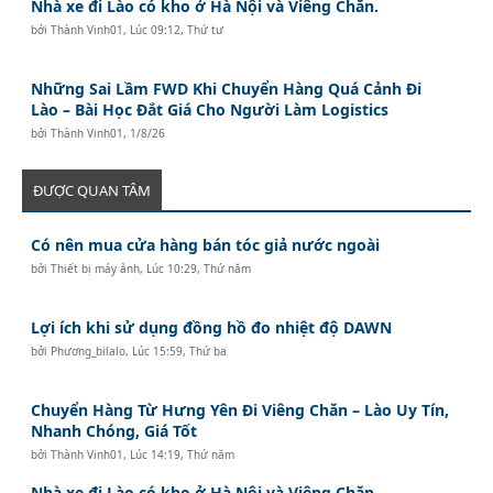
Nhà xe đi Lào có kho ở Hà Nội và Viêng Chăn.
bởi
Thành Vinh01
,
Lúc 09:12, Thứ tư
Những Sai Lầm FWD Khi Chuyển Hàng Quá Cảnh Đi
Lào – Bài Học Đắt Giá Cho Người Làm Logistics
bởi
Thành Vinh01
,
1/8/26
ĐƯỢC QUAN TÂM
Có nên mua cửa hàng bán tóc giả nước ngoài
bởi
Thiết bị máy ảnh
,
Lúc 10:29, Thứ năm
Lợi ích khi sử dụng đồng hồ đo nhiệt độ DAWN
bởi
Phương_bilalo
,
Lúc 15:59, Thứ ba
Chuyển Hàng Từ Hưng Yên Đi Viêng Chăn – Lào Uy Tín,
Nhanh Chóng, Giá Tốt
bởi
Thành Vinh01
,
Lúc 14:19, Thứ năm
Nhà xe đi Lào có kho ở Hà Nội và Viêng Chăn.