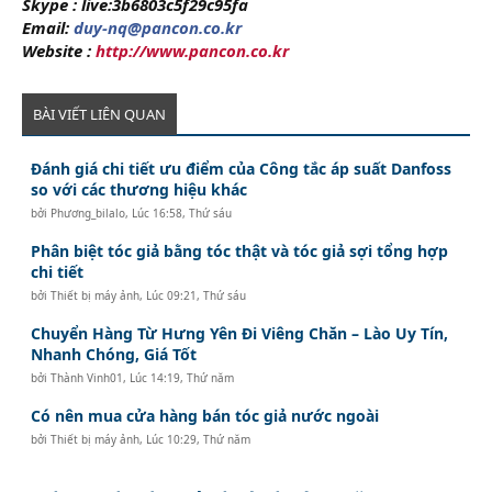
Skype : live:3b6803c5f29c95fa
Email:
duy-nq@pancon.co.kr
Website :
http://www.pancon.co.kr
BÀI VIẾT LIÊN QUAN
Đánh giá chi tiết ưu điểm của Công tắc áp suất Danfoss
so với các thương hiệu khác
bởi
Phương_bilalo
,
Lúc 16:58, Thứ sáu
Phân biệt tóc giả bằng tóc thật và tóc giả sợi tổng hợp
chi tiết
bởi
Thiết bị máy ảnh
,
Lúc 09:21, Thứ sáu
Chuyển Hàng Từ Hưng Yên Đi Viêng Chăn – Lào Uy Tín,
Nhanh Chóng, Giá Tốt
bởi
Thành Vinh01
,
Lúc 14:19, Thứ năm
Có nên mua cửa hàng bán tóc giả nước ngoài
bởi
Thiết bị máy ảnh
,
Lúc 10:29, Thứ năm