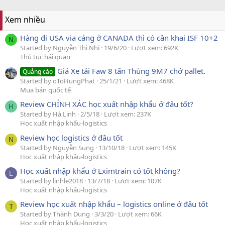
Xem nhiều
Hàng đi USA via cảng ở CANADA thì có cần khai ISF 10+2
N
Started by Nguyễn Thị Nhi
19/6/20
Lượt xem: 692K
Thủ tục hải quan
Giá Xe tải Faw 8 tấn Thùng 9M7 chở pallet.
Quảng cáo
Started by oToHungPhat
25/1/21
Lượt xem: 468K
Mua bán quốc tế
Review CHÍNH XÁC học xuất nhập khẩu ở đâu tốt?
H
Started by Hà Linh
2/5/18
Lượt xem: 237K
Học xuất nhập khẩu-logistics
Review học logistics ở đâu tốt
N
Started by Nguyễn Sung
13/10/18
Lượt xem: 145K
Học xuất nhập khẩu-logistics
Học xuất nhập khẩu ở Eximtrain có tốt không?
L
Started by linhle2018
13/7/18
Lượt xem: 107K
Học xuất nhập khẩu-logistics
Review học xuất nhập khẩu – logistics online ở đâu tốt
T
Started by Thành Dung
3/3/20
Lượt xem: 66K
Học xuất nhập khẩu-logistics