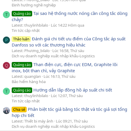
Định hướng nghề nghiệp
Tại sao hệ thống nước nóng cần công tắc dòng
Quảng cáo
T
chảy?
Latest: thuylinhbilalo
Lúc 14:22 Hôm qua
Tin tức cập nhật
Đánh giá chi tiết ưu điểm của Công tắc áp suất
Thảo luận
P
Danfoss so với các thương hiệu khác
Latest: Phương_bilalo
Lúc 16:58, Thứ sáu
Dịch vụ doanh nghiệp xuất nhập khẩu-Logistics
Than điện cực, điện cực EDM, Graphite lõi
Quảng cáo
Q
inox, bột than chì, vảy Graphite
Latest: quanglan
Lúc 16:13, Thứ sáu
Bảo hiểm hàng hóa
Hướng dẫn lắp đồng hồ áp suất chi tiết
Quảng cáo
T
Latest: thuylinhbilalo
Lúc 12:07, Thứ sáu
Tin tức cập nhật
Phân biệt tóc giả bằng tóc thật và tóc giả sợi tổng
Chia sẻ
hợp chi tiết
Latest: Thiết bị máy ảnh
Lúc 09:21, Thứ sáu
Dịch vụ doanh nghiệp xuất nhập khẩu-Logistics