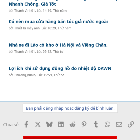
Nhanh Chóng, Giá Tốt
bởi
Thành Vinh01
,
Lúc 14:19, Thứ năm
Có nên mua cửa hàng bán tóc giả nước ngoài
bởi
Thiết bị máy ảnh
,
Lúc 10:29, Thứ năm
Nhà xe đi Lào có kho ở Hà Nội và Viêng Chăn.
bởi
Thành Vinh01
,
Lúc 09:12, Thứ tư
Lợi ích khi sử dụng đồng hồ đo nhiệt độ DAWN
bởi
Phương_bilalo
,
Lúc 15:59, Thứ ba
Bạn phải đăng nhập hoặc đăng ký để bình luận.
Facebook
X
Bluesky
LinkedIn
Reddit
Pinterest
Tumblr
WhatsApp
Email
Li
Chia sẻ: