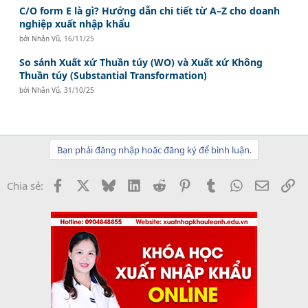
C/O form E là gì? Hướng dẫn chi tiết từ A–Z cho doanh
nghiệp xuất nhập khẩu
bởi
Nhân Vũ
,
16/11/25
So sánh Xuất xứ Thuần túy (WO) và Xuất xứ Không
Thuần túy (Substantial Transformation)
bởi
Nhân Vũ
,
31/10/25
Bạn phải đăng nhập hoặc đăng ký để bình luận.
Facebook
X
Bluesky
LinkedIn
Reddit
Pinterest
Tumblr
WhatsApp
Email
Li
Chia sẻ: