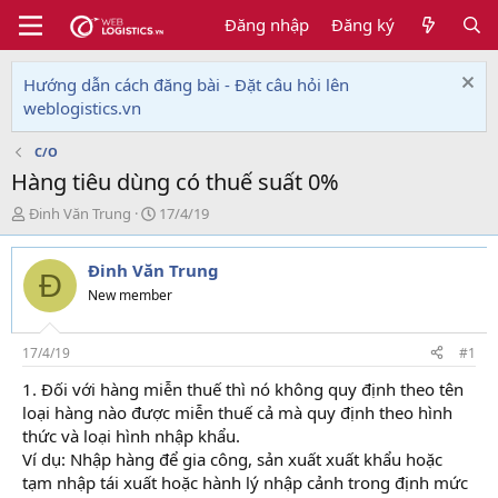
Đăng nhập
Đăng ký
Hướng dẫn cách đăng bài - Đặt câu hỏi lên
weblogistics.vn
C/O
Hàng tiêu dùng có thuế suất 0%
T
N
Đinh Văn Trung
17/4/19
h
g
r
à
Đinh Văn Trung
e
y
Đ
a
g
New member
d
ử
s
i
t
17/4/19
#1
a
1. Đối với hàng miễn thuế thì nó không quy định theo tên
r
loại hàng nào được miễn thuế cả mà quy định theo hình
t
e
thức và loại hình nhập khẩu.
r
Ví dụ: Nhập hàng để gia công, sản xuất xuất khẩu hoặc
tạm nhập tái xuất hoặc hành lý nhập cảnh trong định mức