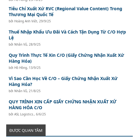
Tiêu Chí Xuất Xứ RVC (Regional Value Content) Trong
Thương Mại Quốc Tế
bởi
Hoàng Anh Việt
,
29/9/25
Thuế Nhập Khẩu Ưu Đãi Và Cách Tận Dụng Từ C/O Hợp
Lệ
bởi
Nhân Vũ
,
28/9/25
Quy Trình Thực Tế Xin C/O (Giấy Chứng Nhận Xuất Xứ
Hàng Hóa)
bởi
Hồ Hồng
,
13/9/25
Vì Sao Cần Học Về C/O – Giấy Chứng Nhận Xuất Xứ
Hàng Hóa?
bởi
Nhân Vũ
,
21/8/25
QUY TRÌNH XIN CẤP GIẤY CHỨNG NHẬN XUẤT XỨ
HÀNG HÓA C/O
bởi
ASL Logistics.
,
6/6/25
ĐƯỢC QUAN TÂM