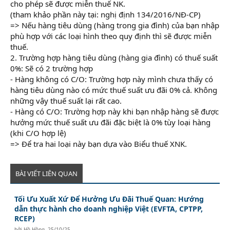
cho phép sẽ được miễn thuế NK.
khóa học xuất nhập khẩu
(tham khảo phần này tại: nghị định 134/2016/NĐ-CP)
=> Nếu hàng tiêu dùng (hàng trong gia đình) của bạn nhập
phù hợp với các loại hình theo quy định thì sẽ được miễn
thuế.
2. Trường hợp hàng tiêu dùng (hàng gia đình) có thuế suất
0%: Sẽ có 2 trường hợp
- Hàng không có C/O: Trường hợp này mình chưa thấy có
hàng tiêu dùng nào có mức thuế suất ưu đãi 0% cả. Không
những vậy thuế suất lại rất cao.
- Hàng có C/O: Trường hợp này khi bạn nhập hàng sẽ được
hưởng mức thuế suất ưu đãi đặc biệt là 0% tùy loại hàng
(khi C/O hợp lệ)
học kế toán thực hành
=> Để tra hai loại này bạn dựa vào Biểu thuế XNK.
BÀI VIẾT LIÊN QUAN
Tối Ưu Xuất Xứ Để Hưởng Ưu Đãi Thuế Quan: Hướng
dẫn thực hành cho doanh nghiệp Việt (EVFTA, CPTPP,
RCEP)
bởi
Hồ Hồng
,
25/10/25