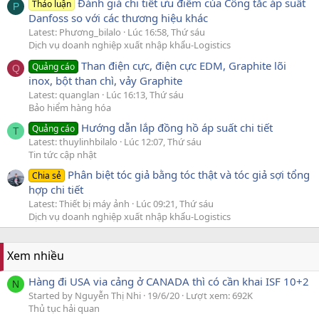
Đánh giá chi tiết ưu điểm của Công tắc áp suất
Thảo luận
P
Danfoss so với các thương hiệu khác
Latest: Phương_bilalo
Lúc 16:58, Thứ sáu
Dịch vụ doanh nghiệp xuất nhập khẩu-Logistics
Than điện cực, điện cực EDM, Graphite lõi
Quảng cáo
Q
inox, bột than chì, vảy Graphite
Latest: quanglan
Lúc 16:13, Thứ sáu
Bảo hiểm hàng hóa
Hướng dẫn lắp đồng hồ áp suất chi tiết
Quảng cáo
T
Latest: thuylinhbilalo
Lúc 12:07, Thứ sáu
Tin tức cập nhật
Phân biệt tóc giả bằng tóc thật và tóc giả sợi tổng
Chia sẻ
hợp chi tiết
Latest: Thiết bị máy ảnh
Lúc 09:21, Thứ sáu
Dịch vụ doanh nghiệp xuất nhập khẩu-Logistics
Xem nhiều
Hàng đi USA via cảng ở CANADA thì có cần khai ISF 10+2
N
Started by Nguyễn Thị Nhi
19/6/20
Lượt xem: 692K
Thủ tục hải quan