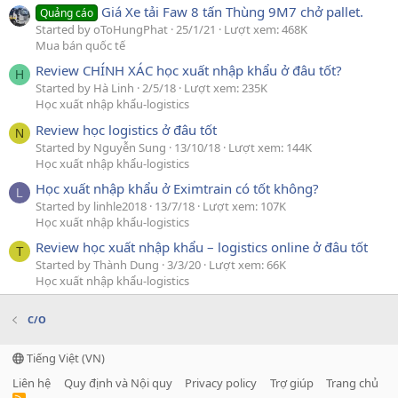
Giá Xe tải Faw 8 tấn Thùng 9M7 chở pallet.
Quảng cáo
Started by oToHungPhat
25/1/21
Lượt xem: 468K
Mua bán quốc tế
Review CHÍNH XÁC học xuất nhập khẩu ở đâu tốt?
H
Started by Hà Linh
2/5/18
Lượt xem: 235K
Học xuất nhập khẩu-logistics
Review học logistics ở đâu tốt
N
Started by Nguyễn Sung
13/10/18
Lượt xem: 144K
Học xuất nhập khẩu-logistics
Học xuất nhập khẩu ở Eximtrain có tốt không?
L
Started by linhle2018
13/7/18
Lượt xem: 107K
Học xuất nhập khẩu-logistics
Review học xuất nhập khẩu – logistics online ở đâu tốt
T
Started by Thành Dung
3/3/20
Lượt xem: 66K
Học xuất nhập khẩu-logistics
C/O
Tiếng Việt (VN)
Liên hệ
Quy định và Nội quy
Privacy policy
Trợ giúp
Trang chủ