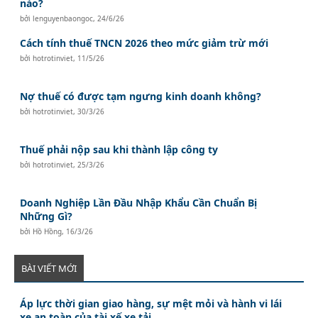
nào?
bởi
lenguyenbaongoc
,
24/6/26
Cách tính thuế TNCN 2026 theo mức giảm trừ mới
bởi
hotrotinviet
,
11/5/26
Nợ thuế có được tạm ngưng kinh doanh không?
bởi
hotrotinviet
,
30/3/26
Thuế phải nộp sau khi thành lập công ty
bởi
hotrotinviet
,
25/3/26
Doanh Nghiệp Lần Đầu Nhập Khẩu Cần Chuẩn Bị
Những Gì?
bởi
Hồ Hồng
,
16/3/26
BÀI VIẾT MỚI
Áp lực thời gian giao hàng, sự mệt mỏi và hành vi lái
xe an toàn của tài xế xe tải