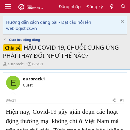
Đăng nhập
Đăng ký
Hướng dẫn cách đăng bài - Đặt câu hỏi lên
weblogistics.vn
Giao lưu cộng đồng
HẬU COVID 19, CHUỖI CUNG ỨNG
Chia sẻ
PHẢI THAY ĐỔI NHƯ THẾ NÀO?
T
N
eurorack1
8/6/21
h
g
r
à
eurorack1
e
y
E
a
g
Guest
d
ử
s
i
t
8/6/21
#1
a
Hiện nay, Covid-19 gây gián đoạn các hoạt
r
t
động thương mại không chỉ ở Việt Nam mà
e
r