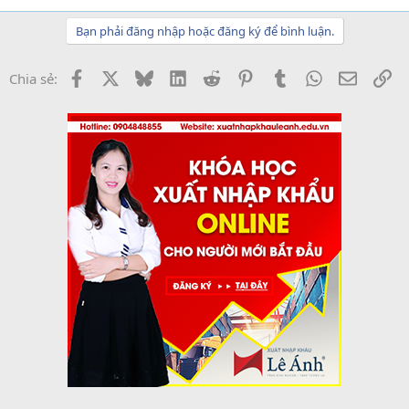
Bạn phải đăng nhập hoặc đăng ký để bình luận.
Facebook
X
Bluesky
LinkedIn
Reddit
Pinterest
Tumblr
WhatsApp
Email
Li
Chia sẻ: