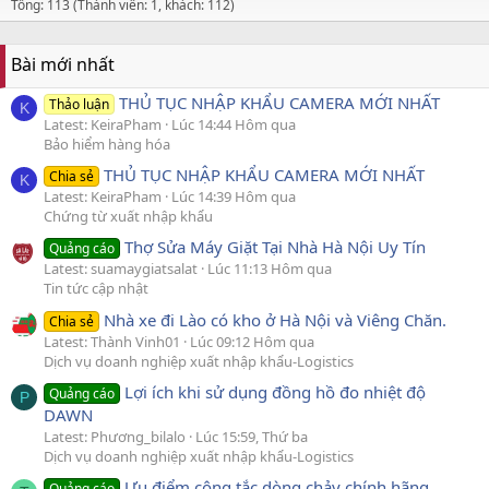
Tổng: 113 (Thành viên: 1, khách: 112)
Bài mới nhất
THỦ TỤC NHẬP KHẨU CAMERA MỚI NHẤT
Thảo luận
K
Latest: KeiraPham
Lúc 14:44 Hôm qua
Bảo hiểm hàng hóa
THỦ TỤC NHẬP KHẨU CAMERA MỚI NHẤT
Chia sẻ
K
Latest: KeiraPham
Lúc 14:39 Hôm qua
Chứng từ xuất nhập khẩu
Thợ Sửa Máy Giặt Tại Nhà Hà Nội Uy Tín
Quảng cáo
Latest: suamaygiatsalat
Lúc 11:13 Hôm qua
Tin tức cập nhật
Nhà xe đi Lào có kho ở Hà Nội và Viêng Chăn.
Chia sẻ
Latest: Thành Vinh01
Lúc 09:12 Hôm qua
Dịch vụ doanh nghiệp xuất nhập khẩu-Logistics
Lợi ích khi sử dụng đồng hồ đo nhiệt độ
Quảng cáo
P
DAWN
Latest: Phương_bilalo
Lúc 15:59, Thứ ba
Dịch vụ doanh nghiệp xuất nhập khẩu-Logistics
Ưu điểm công tắc dòng chảy chính hãng
Quảng cáo