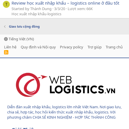
Review học xuất nhập khẩu – logistics online ở đâu tốt
T
Started by Thành Dung
3/3/20
Lượt xem: 66K
Học xuất nhập khẩu-logistics
Giao lưu cộng đồng
Tiếng Việt (VN)
Liên hệ
Quy định và Nội quy
Privacy policy
Trợ giúp
Trang chủ
R
S
S
Diễn đàn xuất nhập khẩu, logistics lớn nhất Việt Nam. Nơi giao lưu,
chia sẻ, hợp tác, học hỏi kiến thức xuất nhập khẩu, logistics. Với
phương châm CHIA SẺ KINH NGHIỆM - HỢP TÁC THÀNH CÔNG