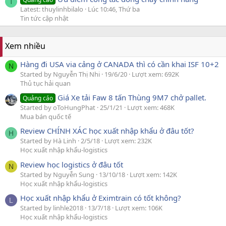
T
Latest: thuylinhbilalo
Lúc 10:46, Thứ ba
Tin tức cập nhật
Xem nhiều
Hàng đi USA via cảng ở CANADA thì có cần khai ISF 10+2
N
Started by Nguyễn Thị Nhi
19/6/20
Lượt xem: 692K
Thủ tục hải quan
Giá Xe tải Faw 8 tấn Thùng 9M7 chở pallet.
Quảng cáo
Started by oToHungPhat
25/1/21
Lượt xem: 468K
Mua bán quốc tế
Review CHÍNH XÁC học xuất nhập khẩu ở đâu tốt?
H
Started by Hà Linh
2/5/18
Lượt xem: 232K
Học xuất nhập khẩu-logistics
Review học logistics ở đâu tốt
N
Started by Nguyễn Sung
13/10/18
Lượt xem: 142K
Học xuất nhập khẩu-logistics
Học xuất nhập khẩu ở Eximtrain có tốt không?
L
Started by linhle2018
13/7/18
Lượt xem: 106K
Học xuất nhập khẩu-logistics