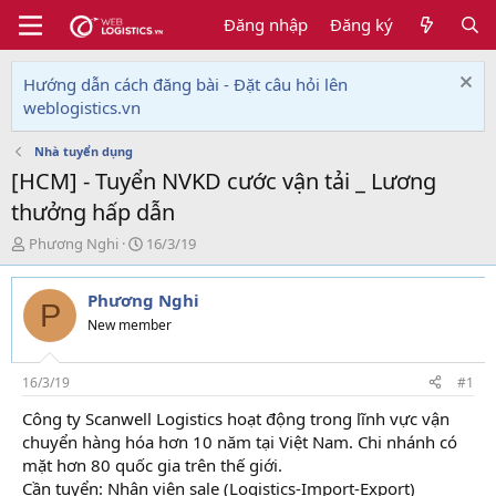
Đăng nhập
Đăng ký
Hướng dẫn cách đăng bài - Đặt câu hỏi lên
weblogistics.vn
Nhà tuyển dụng
[HCM] - Tuyển NVKD cước vận tải _ Lương
thưởng hấp dẫn
T
N
Phương Nghi
16/3/19
h
g
r
à
Phương Nghi
e
y
P
a
g
New member
d
ử
s
i
t
16/3/19
#1
a
Công ty Scanwell Logistics hoạt động trong lĩnh vực vận
r
chuyển hàng hóa hơn 10 năm tại Việt Nam. Chi nhánh có
t
e
mặt hơn 80 quốc gia trên thế giới.
r
Cần tuyển: Nhân viên sale (Logistics-Import-Export)