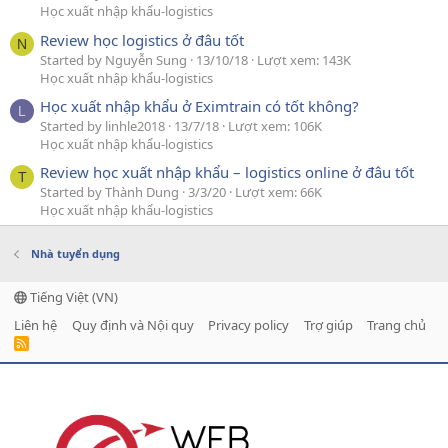
Học xuất nhập khẩu-logistics
Review học logistics ở đâu tốt
N
Started by Nguyễn Sung
13/10/18
Lượt xem: 143K
Học xuất nhập khẩu-logistics
Học xuất nhập khẩu ở Eximtrain có tốt không?
L
Started by linhle2018
13/7/18
Lượt xem: 106K
Học xuất nhập khẩu-logistics
Review học xuất nhập khẩu – logistics online ở đâu tốt
T
Started by Thành Dung
3/3/20
Lượt xem: 66K
Học xuất nhập khẩu-logistics
Nhà tuyển dụng
Tiếng Việt (VN)
Liên hệ
Quy định và Nội quy
Privacy policy
Trợ giúp
Trang chủ
R
S
S