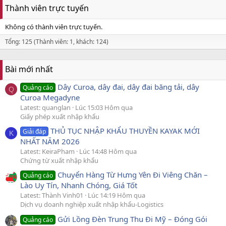
Thành viên trực tuyến
Không có thành viên trực tuyến.
Tổng: 125 (Thành viên: 1, khách: 124)
Bài mới nhất
Dây Curoa, dây đai, dây đai băng tải, dây
Quảng cáo
Q
Curoa Megadyne
Latest: quanglan
Lúc 15:03 Hôm qua
Giấy phép xuất nhập khẩu
THỦ TỤC NHẬP KHẨU THUYỀN KAYAK MỚI
Giải đáp
K
NHẤT NĂM 2026
Latest: KeiraPham
Lúc 14:48 Hôm qua
Chứng từ xuất nhập khẩu
Chuyển Hàng Từ Hưng Yên Đi Viêng Chăn –
Quảng cáo
Lào Uy Tín, Nhanh Chóng, Giá Tốt
Latest: Thành Vinh01
Lúc 14:19 Hôm qua
Dịch vụ doanh nghiệp xuất nhập khẩu-Logistics
Gửi Lồng Đèn Trung Thu Đi Mỹ – Đóng Gói
Quảng cáo