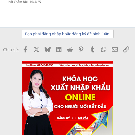
bởi
Châm Bùi
,
10/4/25
Bạn phải đăng nhập hoặc đăng ký để bình luận.
Facebook
X
Bluesky
LinkedIn
Reddit
Pinterest
Tumblr
WhatsApp
Email
Li
Chia sẻ: