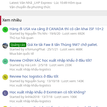
Latest: Văn Nhã _LHP Express
Lúc 10:49 Hôm qua
Vận chuyển đa phương thức
Xem nhiều
Hàng đi USA via cảng ở CANADA thì có cần khai ISF 10+2
N
Started by Nguyễn Thị Nhi
19/6/20
Lượt xem: 692K
Thủ tục hải quan
Giá Xe tải Faw 8 tấn Thùng 9M7 chở pallet.
Quảng cáo
Started by oToHungPhat
25/1/21
Lượt xem: 468K
Mua bán quốc tế
Review CHÍNH XÁC học xuất nhập khẩu ở đâu tốt?
H
Started by Hà Linh
2/5/18
Lượt xem: 233K
Học xuất nhập khẩu-logistics
Review học logistics ở đâu tốt
N
Started by Nguyễn Sung
13/10/18
Lượt xem: 143K
Học xuất nhập khẩu-logistics
Học xuất nhập khẩu ở Eximtrain có tốt không?
L
Started by linhle2018
13/7/18
Lượt xem: 106K
Học xuất nhập khẩu-logistics