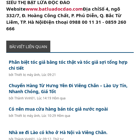
SIÊU THỊ BẬT LỬA ĐỘC ĐÁO
Website
www.batluadocdao.com
Địa chỉSố 4, ngõ
332/7, Đ. Hoàng Công Chất, P. Phú Diễn, Q. Bắc Từ
Liêm, TP. Hà NộiĐiện thoại 0988 00 11 31 - 0859 260
666
BÀI VIẾT LIÊN QUAN
Phân biệt tóc giả bằng tóc thật và tóc giả sợi tổng hợp
chi tiết
bởi
Thiết bị máy ảnh
,
Lúc 09:21
Chuyển Hàng Từ Hưng Yên Đi Viêng Chăn – Lào Uy Tín,
Nhanh Chóng, Giá Tốt
bởi
Thành Vinh01
,
Lúc 14:19 Hôm qua
Có nên mua cửa hàng bán tóc giả nước ngoài
bởi
Thiết bị máy ảnh
,
Lúc 10:29 Hôm qua
Nhà xe đi Lào có kho ở Hà Nội và Viêng Chăn.
bởi
Thành Vinh01
,
Lúc 09:12, Thứ tư