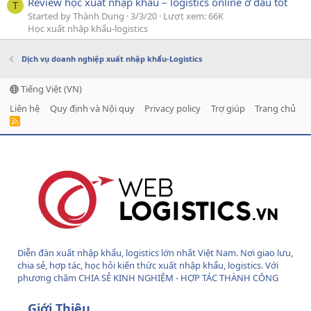
Review học xuất nhập khẩu – logistics online ở đâu tốt
T
Started by Thành Dung
3/3/20
Lượt xem: 66K
Học xuất nhập khẩu-logistics
Dịch vụ doanh nghiệp xuất nhập khẩu-Logistics
Tiếng Việt (VN)
Liên hệ
Quy định và Nội quy
Privacy policy
Trợ giúp
Trang chủ
R
S
S
Diễn đàn xuất nhập khẩu, logistics lớn nhất Việt Nam. Nơi giao lưu,
chia sẻ, hợp tác, học hỏi kiến thức xuất nhập khẩu, logistics. Với
phương châm CHIA SẺ KINH NGHIỆM - HỢP TÁC THÀNH CÔNG
Giới Thiệu