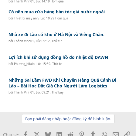
bởi
Thành Vinh01
,
Lúc 14:19 Hôm qua
Có nên mua cửa hàng bán tóc giả nước ngoài
bởi
Thiết bị máy ảnh
,
Lúc 10:29 Hôm qua
Nhà xe đi Lào có kho ở Hà Nội và Viêng Chăn.
bởi
Thành Vinh01
,
Lúc 09:12, Thứ tư
Lợi ích khi sử dụng đồng hồ đo nhiệt độ DAWN
bởi
Phương_bilalo
,
Lúc 15:59, Thứ ba
Những Sai Lầm FWD Khi Chuyển Hàng Quá Cảnh Đi
Lào – Bài Học Đắt Giá Cho Người Làm Logistics
bởi
Thành Vinh01
,
Lúc 09:21, Thứ bảy
Bạn phải đăng nhập hoặc đăng ký để bình luận.
Facebook
X
Bluesky
LinkedIn
Reddit
Pinterest
Tumblr
WhatsApp
Email
Li
Chia sẻ: