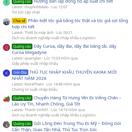
Hướng dẫn lắp đồng hồ áp suất chi tiết
Quảng cáo
T
Latest: thuylinhbilalo
Lúc 12:07
Tin tức cập nhật
Phân biệt tóc giả bằng tóc thật và tóc giả sợi tổng
Chia sẻ
hợp chi tiết
Latest: Thiết bị máy ảnh
Lúc 09:21
Dịch vụ doanh nghiệp xuất nhập khẩu-Logistics
Dây Curoa, dây đai, dây đai băng tải, dây
Quảng cáo
Q
Curoa Megadyne
Latest: quanglan
Lúc 15:03 Hôm qua
Giấy phép xuất nhập khẩu
THỦ TỤC NHẬP KHẨU THUYỀN KAYAK MỚI
Giải đáp
K
NHẤT NĂM 2026
Latest: KeiraPham
Lúc 14:48 Hôm qua
Chứng từ xuất nhập khẩu
Chuyển Hàng Từ Hưng Yên Đi Viêng Chăn –
Quảng cáo
Lào Uy Tín, Nhanh Chóng, Giá Tốt
Latest: Thành Vinh01
Lúc 14:19 Hôm qua
Dịch vụ doanh nghiệp xuất nhập khẩu-Logistics
Gửi Lồng Đèn Trung Thu Đi Mỹ – Đóng Gói
Quảng cáo
Cẩn Thận, Giao Tận Nhà, Thủ Tục Trọn Gói