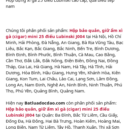
nam
Chúng tôi phân phối sản phẩm:
Hộp bảo quản, giữ ẩm xì
gà (cigar) mini 25 điếu Lubinski J004
tại Hà Nội, Hồ Chí
Minh, Hải Phòng, Đà Nẵng, An Giang, Bà Rịa Vũng Tàu, Bạc
Liêu, Bắc Kạn, Bắc Giang, Bắc Ninh, Bến Tre, Bình Dương,
Bình Định, Bình Phước, Bình Thuận, Cà Mau, Cao Bằng,
Cần Thơ, Đắk Lắk, Đắk Nông, Điện Biên, Đồng Nai, Đồng
Tháp, Gia Lai, Hà Giang, Hà Nam, Hà Tây, Hà Tĩnh, Hải
Dương, Hòa Bình, Hậu Giang, Hưng Yên, Khánh Hòa, Kiên
Giang, Kon Tum, Lai Châu, Lào Cai, Lạng Sơn, Lâm Đồng,
Long An, Nam Định, Nghệ An, Ninh Bình, Ninh Thuận, Phú
Thọ, Phú Yên, Quảng Bình, Quảng Nam.
Hiện nay
Batluadocdao.com
còn phân phối sản phẩm:
Hộp bảo quản, giữ ẩm xì gà (cigar) mini 25 điếu
Lubinski J004
tại Quận: Ba Đình, Bắc Từ Liêm, Cầu Giấy,
Đống Đa, Hà Đông, Hai Bà Trưng, Hoàn Kiếm, Hoàng Mai,
Long Biên, Nam Từ Liêm, Tây Hồ, Thanh Xuân, Thị xã Sơn