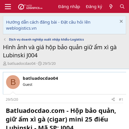
Đăng nhập
Đăng ký
Hướng dẫn cách đăng bài - Đặt câu hỏi lên
weblogistics.vn
Dịch vụ doanh nghiệp xuất nhập khẩu-Logistics
Hình ảnh và giá hộp bảo quản giữ ẩm xì gà
Lubinski J004
T
N
batluadocdao04
29/5/20
h
g
r
à
batluadocdao04
e
y
B
a
g
Guest
d
ử
s
i
t
29/5/20
#1
a
Batluadocdao.com - Hộp bảo quản,
r
t
giữ ẩm xì gà (cigar) mini 25 điếu
e
r
Lubinski - Mã SP: J004