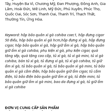
Tây, Huyện Ba Vì, Chương Mỹ, Đan Phượng, Đông Anh, Gia
Lâm, Hoài Đức, Mê Linh, Mỹ Đức, Phú Xuyên, Phúc Thọ,
Quốc Oai, Sóc Sơn, Thanh Oai, Thanh Trì, Thạch Thất,
Thường Tín, Ứng Hòa.
Keyword: hộp bảo quản xì gà cohiba coec1, hộp đựng cigar
50 điếu, hộp bảo quản xì gà hcm,hộp đựng xì gà, hộp đựng
cigar, hộp bảo quản xì gà, hộp giữ ẩm xì gà, hộp bảo quản
giữ ẩm xì gà cohiba, phụ kiện xì gà, phụ kiện cigar, quà
tặng sếp, quà tặng cao cấp, tủ xì gà, tủ xì gà mini, tủ xì gà
cohiba, bán tủ xì gà, tủ đựng xì gà, tủ xì gà cohiba, tủ giữ
ẩm xì gà, tủ bảo quản xì gà, tủ bảo quản xì gà mini, tủ bảo
quản xì gà cắm điện, hộp bảo quản giữ ẩm cigar, tủ cắm
điện, tủ bảo điện bảo quản giữ ẩm xì gà, tủ điện mini, tủ
bảo quản giữ ẩm xì gà mini, bao da đựng xì gà, tủ giữ ẩm
xì gà cohiba
ĐƠN VỊ CUNG CẤP SẢN PHẨM