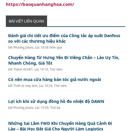
https://baoquanhanghoa.com/
BÀI VIẾT LIÊN QUAN
Đánh giá chi tiết ưu điểm của Công tắc áp suất Danfoss
so với các thương hiệu khác
bởi
Phương_bilalo
,
Lúc 16:58 Hôm qua
Chuyển Hàng Từ Hưng Yên Đi Viêng Chăn – Lào Uy Tín,
Nhanh Chóng, Giá Tốt
bởi
Thành Vinh01
,
Lúc 14:19, Thứ năm
Có nên mua cửa hàng bán tóc giả nước ngoài
bởi
Thiết bị máy ảnh
,
Lúc 10:29, Thứ năm
Lợi ích khi sử dụng đồng hồ đo nhiệt độ DAWN
bởi
Phương_bilalo
,
Lúc 15:59, Thứ ba
Những Sai Lầm FWD Khi Chuyển Hàng Quá Cảnh Đi
Lào – Bài Học Đắt Giá Cho Người Làm Logistics