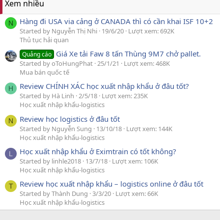
Xem nhiều
Hàng đi USA via cảng ở CANADA thì có cần khai ISF 10+2
N
Started by Nguyễn Thị Nhi
19/6/20
Lượt xem: 692K
Thủ tục hải quan
Giá Xe tải Faw 8 tấn Thùng 9M7 chở pallet.
Quảng cáo
Started by oToHungPhat
25/1/21
Lượt xem: 468K
Mua bán quốc tế
Review CHÍNH XÁC học xuất nhập khẩu ở đâu tốt?
H
Started by Hà Linh
2/5/18
Lượt xem: 235K
Học xuất nhập khẩu-logistics
Review học logistics ở đâu tốt
N
Started by Nguyễn Sung
13/10/18
Lượt xem: 144K
Học xuất nhập khẩu-logistics
Học xuất nhập khẩu ở Eximtrain có tốt không?
L
Started by linhle2018
13/7/18
Lượt xem: 106K
Học xuất nhập khẩu-logistics
Review học xuất nhập khẩu – logistics online ở đâu tốt
T
Started by Thành Dung
3/3/20
Lượt xem: 66K
Học xuất nhập khẩu-logistics