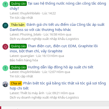
Tại sao hệ thống nước nóng cần công tắc dòng
Quảng cáo
T
chảy?
Latest: thuylinhbilalo
Lúc 14:22
Tin tức cập nhật
Đánh giá chi tiết ưu điểm của Công tắc áp suất
Thảo luận
P
Danfoss so với các thương hiệu khác
Latest: Phương_bilalo
Lúc 16:58 Hôm qua
Dịch vụ doanh nghiệp xuất nhập khẩu-Logistics
Than điện cực, điện cực EDM, Graphite lõi
Quảng cáo
Q
inox, bột than chì, vảy Graphite
Latest: quanglan
Lúc 16:13 Hôm qua
Bảo hiểm hàng hóa
Hướng dẫn lắp đồng hồ áp suất chi tiết
Quảng cáo
T
Latest: thuylinhbilalo
Lúc 12:07 Hôm qua
Tin tức cập nhật
Phân biệt tóc giả bằng tóc thật và tóc giả sợi tổng
Chia sẻ
hợp chi tiết
Latest: Thiết bị máy ảnh
Lúc 09:21 Hôm qua
Dịch vụ doanh nghiệp xuất nhập khẩu-Logistics