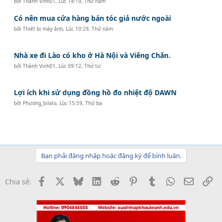
bởi
Thành Vinh01
,
Lúc 14:19, Thứ năm
Có nên mua cửa hàng bán tóc giả nước ngoài
bởi
Thiết bị máy ảnh
,
Lúc 10:29, Thứ năm
Nhà xe đi Lào có kho ở Hà Nội và Viêng Chăn.
bởi
Thành Vinh01
,
Lúc 09:12, Thứ tư
Lợi ích khi sử dụng đồng hồ đo nhiệt độ DAWN
bởi
Phương_bilalo
,
Lúc 15:59, Thứ ba
Bạn phải đăng nhập hoặc đăng ký để bình luận.
Facebook
X
Bluesky
LinkedIn
Reddit
Pinterest
Tumblr
WhatsApp
Email
Li
Chia sẻ: