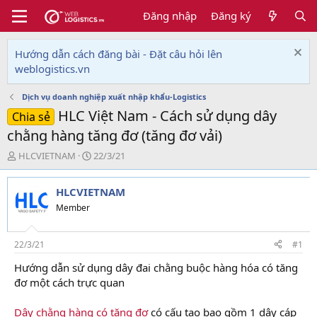
Đăng nhập
Đăng ký
Hướng dẫn cách đăng bài - Đặt câu hỏi lên
weblogistics.vn
Dịch vụ doanh nghiệp xuất nhập khẩu-Logistics
HLC Việt Nam - Cách sử dụng dây
Chia sẻ
chằng hàng tăng đơ (tăng đơ vải)
T
N
HLCVIETNAM
22/3/21
h
g
r
à
HLCVIETNAM
e
y
a
g
Member
d
ử
s
i
t
22/3/21
#1
a
Hướng dẫn sử dụng dây đai chằng buộc hàng hóa có tăng
r
đơ một cách trực quan
t
e
r
Dây chằng hàng có tăng đơ
có cấu tạo bao gồm 1 dây cáp