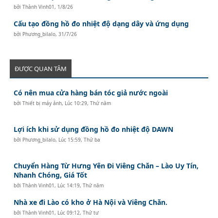
bởi
Thành Vinh01
,
1/8/26
Cấu tạo đồng hồ đo nhiệt độ dạng dây và ứng dụng
bởi
Phương_bilalo
,
31/7/26
ĐƯỢC QUAN TÂM
Có nên mua cửa hàng bán tóc giả nước ngoài
bởi
Thiết bị máy ảnh
,
Lúc 10:29, Thứ năm
Lợi ích khi sử dụng đồng hồ đo nhiệt độ DAWN
bởi
Phương_bilalo
,
Lúc 15:59, Thứ ba
Chuyển Hàng Từ Hưng Yên Đi Viêng Chăn – Lào Uy Tín,
Nhanh Chóng, Giá Tốt
bởi
Thành Vinh01
,
Lúc 14:19, Thứ năm
Nhà xe đi Lào có kho ở Hà Nội và Viêng Chăn.
bởi
Thành Vinh01
,
Lúc 09:12, Thứ tư