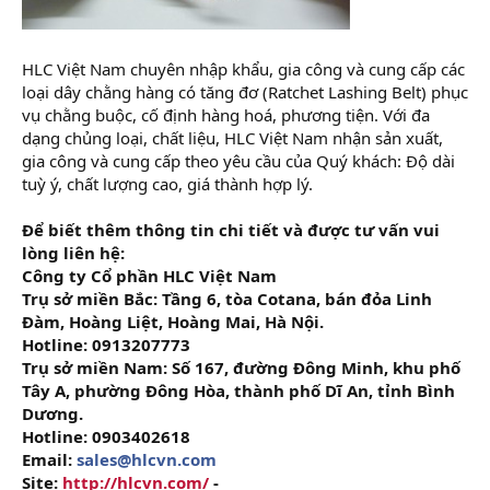
HLC Việt Nam chuyên nhập khẩu, gia công và cung cấp các
loại dây chằng hàng có tăng đơ (Ratchet Lashing Belt) phục
vụ chằng buộc, cố định hàng hoá, phương tiện. Với đa
dạng chủng loại, chất liệu, HLC Việt Nam nhận sản xuất,
gia công và cung cấp theo yêu cầu của Quý khách: Độ dài
tuỳ ý, chất lượng cao, giá thành hợp lý.
Để biết thêm thông tin chi tiết và được tư vấn vui
lòng liên hệ:
Công ty Cổ phần HLC Việt Nam
Trụ sở miền Bắc: Tầng 6, tòa Cotana, bán đỏa Linh
Đàm, Hoàng Liệt, Hoàng Mai, Hà Nội.
Hotline: 0913207773
Trụ sở miền Nam: Số 167, đường Đông Minh, khu phố
Tây A, phường Đông Hòa, thành phố Dĩ An, tỉnh Bình
Dương.
Hotline: 0903402618
Email:
sales@hlcvn.com
Site:
http://hlcvn.com/
-