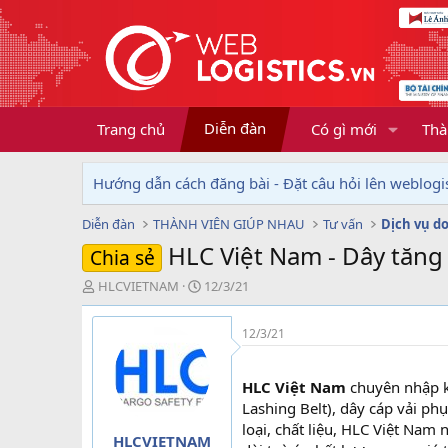
Diễn đàn
Trang chủ
Có gì mới
Thà
Hướng dẫn cách đăng bài - Đặt câu hỏi lên weblogis
Diễn đàn
THÀNH VIÊN GIÚP NHAU
Tư vấn
HLC Việt Nam - Dây tăn
Chia sẻ
T
N
HLCVIETNAM
12/3/21
h
g
r
à
12/3/21
e
y
a
g
d
ử
HLC Việt Nam
chuyên nhập kh
s
i
Lashing Belt), dây cáp vải p
t
loại, chất liệu, HLC Việt Nam
a
HLCVIETNAM
r