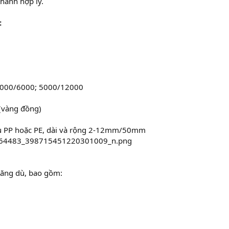
thành hợp lý.
:
: 3000/6000; 5000/12000
 (vàng đồng)
iệu PP hoặc PE, dài và rộng 2-12mm/50mm
tăng dù, bao gồm: