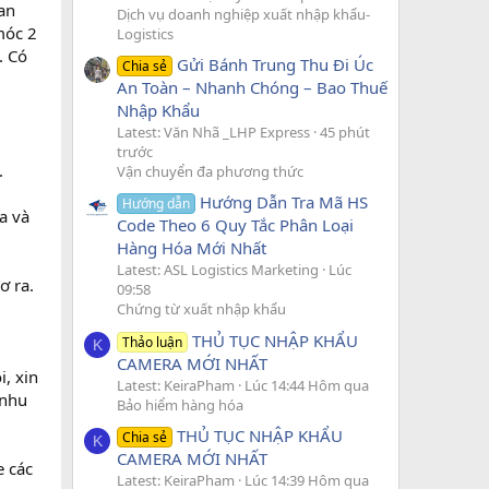
an
Dịch vụ doanh nghiệp xuất nhập khẩu-
móc 2
Logistics
. Có
Gửi Bánh Trung Thu Đi Úc
Chia sẻ
An Toàn – Nhanh Chóng – Bao Thuế
Nhập Khẩu
Latest: Văn Nhã _LHP Express
45 phút
trước
.
Vận chuyển đa phương thức
Hướng Dẫn Tra Mã HS
Hướng dẫn
a và
Code Theo 6 Quy Tắc Phân Loại
Hàng Hóa Mới Nhất
Latest: ASL Logistics Marketing
Lúc
ơ ra.
09:58
Chứng từ xuất nhập khẩu
THỦ TỤC NHẬP KHẨU
Thảo luận
K
CAMERA MỚI NHẤT
, xin
Latest: KeiraPham
Lúc 14:44 Hôm qua
 nhu
Bảo hiểm hàng hóa
THỦ TỤC NHẬP KHẨU
Chia sẻ
K
CAMERA MỚI NHẤT
e các
Latest: KeiraPham
Lúc 14:39 Hôm qua