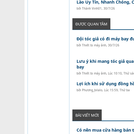
Lào Uy Tín, Nhanh Chóng, C
bởi
Thành Vinh01
,
30/7/26
ĐƯỢC QUAN TÂM
Đội tóc giả có đi máy bay 
bởi
Thiết bị máy ảnh
,
30/7/26
Lưu ý khi mang tóc giả qua
bay
bởi
Thiết bị máy ảnh
,
Lúc 10:10, Thứ sá
Lợi ích khi sử dụng đồng 
bởi
Phương_bilalo
,
Lúc 15:59, Thứ ba
BÀI VIẾT MỚI
Có nên mua cửa hàng bán tó