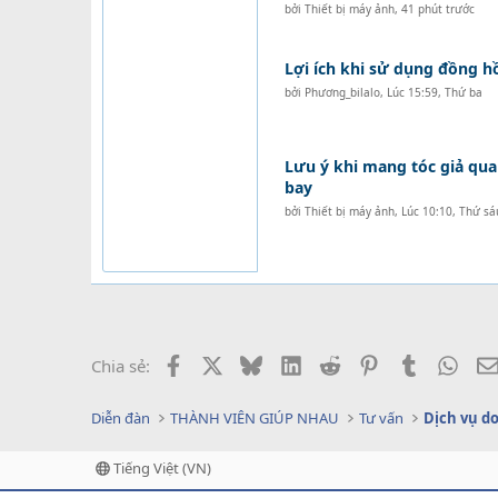
bởi
Thiết bị máy ảnh
,
41 phút trước
Lợi ích khi sử dụng đồng 
bởi
Phương_bilalo
,
Lúc 15:59, Thứ ba
Lưu ý khi mang tóc giả qua
bay
bởi
Thiết bị máy ảnh
,
Lúc 10:10, Thứ sá
Facebook
X
Bluesky
LinkedIn
Reddit
Pinterest
Tumblr
What
Chia sẻ:
Diễn đàn
THÀNH VIÊN GIÚP NHAU
Tư vấn
Tiếng Việt (VN)