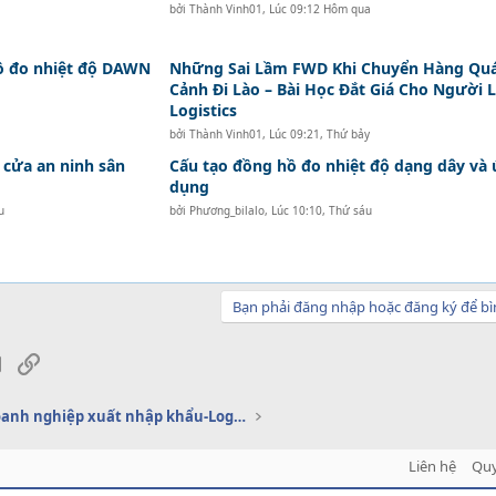
bởi
Thành Vinh01
,
Lúc 09:12 Hôm qua
hồ đo nhiệt độ DAWN
Những Sai Lầm FWD Khi Chuyển Hàng Qu
Cảnh Đi Lào – Bài Học Đắt Giá Cho Người 
Logistics
bởi
Thành Vinh01
,
Lúc 09:21, Thứ bảy
 cửa an ninh sân
Cấu tạo đồng hồ đo nhiệt độ dạng dây và
dụng
u
bởi
Phương_bilalo
,
Lúc 10:10, Thứ sáu
Bạn phải đăng nhập hoặc đăng ký để bì
sApp
Email
Link
Dịch vụ doanh nghiệp xuất nhập khẩu-Logistics
Liên hệ
Quy