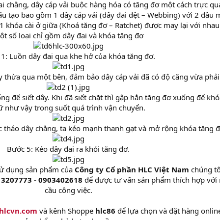
 chằng, dây cáp vải buộc hàng hóa có tăng đơ một cách trực qu
u tạo bao gồm 1 dây cáp vải (dây đai dệt – Webbing) với 2 đầu 
1 khóa cài ở giữa (Khoá tăng đơ – Ratchet) được may lại với nhau
ột số loại chỉ gồm dây đai và khóa tăng đơ
1: Luồn dây đai qua khe hở của khóa tăng đơ.
y thừa qua một bên, đảm bảo dây cáp vải đã có độ căng vừa phải
g để siết dây. Khi đã siết chặt thì gập hẳn tăng đơ xuống để khó
ữ như vậy trong suốt quá trình vận chuyển.
c tháo dây chằng, ta kéo mạnh thanh gạt và mở rộng khóa tăng đ
Bước 5: Kéo dây đai ra khỏi tăng đơ.
sử dụng sản phẩm của
Công ty Cổ phần HLC Việt Nam
chúng tôi
13207773 - 0903402618
để được tư vấn sản phẩm thích hợp với
cầu công việc.
hlcvn.com
và kênh Shoppe
hlc86
để lựa chọn và đặt hàng onlin