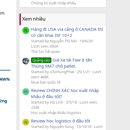
Chứng từ xuất nhập khẩu
ẩm.
Xem nhiều
Hàng đi USA via cảng ở CANADA thì
N
có cần khai ISF 10+2
Started by Nguyễn Thị Nhi
19/6/20
Lượt xem: 692K
Thủ tục hải quan
Giá Xe tải Faw 8 tấn
Quảng cáo
Thùng 9M7 chở pallet.
Started by oToHungPhat
25/1/21
Lượt
xem: 468K
 DAWN
Mua bán quốc tế
Review CHÍNH XÁC học xuất nhập
H
khẩu ở đâu tốt?
 ứng
Started by Hà Linh
2/5/18
Lượt xem:
233K
Học xuất nhập khẩu-logistics
Review học logistics ở đâu tốt
N
Started by Nguyễn Sung
13/10/18
Lượt