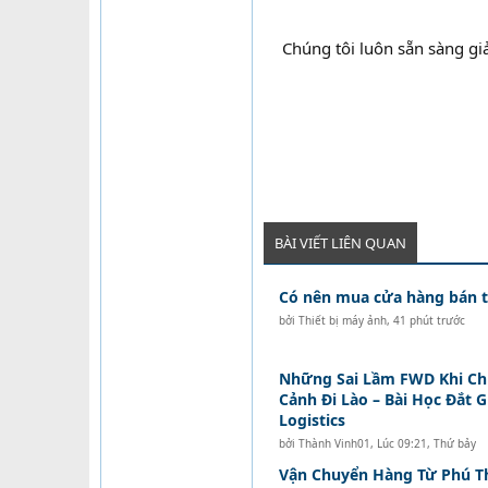
Chúng tôi luôn sẵn sàng gi
BÀI VIẾT LIÊN QUAN
Có nên mua cửa hàng bán tó
bởi
Thiết bị máy ảnh
,
41 phút trước
Những Sai Lầm FWD Khi C
Cảnh Đi Lào – Bài Học Đắt 
Logistics
bởi
Thành Vinh01
,
Lúc 09:21, Thứ bảy
Vận Chuyển Hàng Từ Phú Th