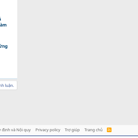
á
Làm
 ứng
nh luận.
 định và Nội quy
Privacy policy
Trợ giúp
Trang chủ
R
S