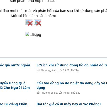
sản phẩm phù hợp nhu cầu.
ải đáp mọi thắc mắc và phản hồi của bạn sau khi sử dụng sản ph
Một số hình ảnh sản phẩm:
c giả nước ngoài
Lợi ích khi sử dụng đồng hồ đo nhiệt độ
bởi
Phương_bilalo
,
Lúc 15:59, Thứ ba
huyển Hàng Quá
Cấu tạo đồng hồ đo nhiệt độ dạng dây và
Giá Cho Người Làm
dụng
bởi
Phương_bilalo
,
Lúc 10:10, Thứ sáu
ọ Đi Viêng Chăn
Đội tóc giả có đi máy bay được không?