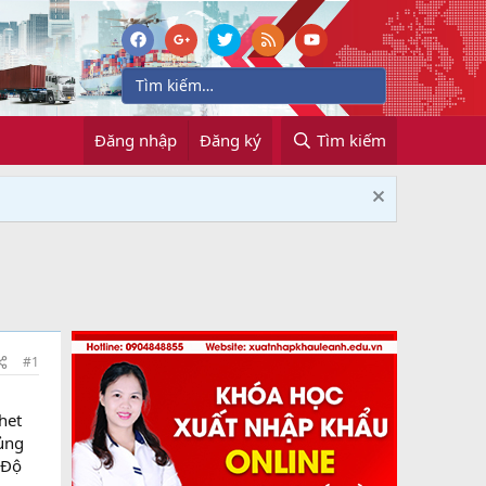
Đăng nhập
Đăng ký
Tìm kiếm
#1
het
hủng
 Độ