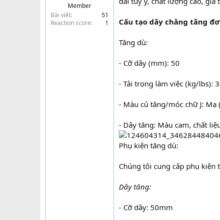
dài tuỳ ý, chất lượng cao, giá 
Member
t
Bài viết
51
e
Cấu tạo dây chằng tăng đơ
Reaction score
1
r
Tăng dù:
- Cỡ dây (mm): 50
- Tải trọng làm việc (kg/lbs)
- Màu củ tăng/móc chữ J: Mạ
- Dây tăng: Màu cam, chất l
Phụ kiện tăng dù:
Chúng tôi cung cấp phụ kiện 
Dây tăng:
- Cỡ dây: 50mm