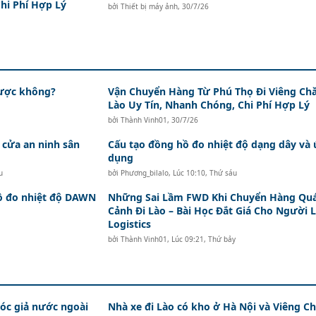
hi Phí Hợp Lý
bởi
Thiết bị máy ảnh
,
30/7/26
được không?
Vận Chuyển Hàng Từ Phú Thọ Đi Viêng Ch
Lào Uy Tín, Nhanh Chóng, Chi Phí Hợp Lý
bởi
Thành Vinh01
,
30/7/26
 cửa an ninh sân
Cấu tạo đồng hồ đo nhiệt độ dạng dây và
dụng
u
bởi
Phương_bilalo
,
Lúc 10:10, Thứ sáu
hồ đo nhiệt độ DAWN
Những Sai Lầm FWD Khi Chuyển Hàng Qu
Cảnh Đi Lào – Bài Học Đắt Giá Cho Người 
Logistics
bởi
Thành Vinh01
,
Lúc 09:21, Thứ bảy
c giả nước ngoài
Nhà xe đi Lào có kho ở Hà Nội và Viêng Ch