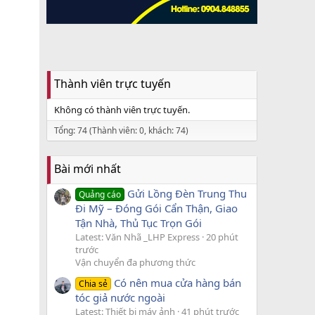
Thành viên trực tuyến
Không có thành viên trực tuyến.
Tổng: 74 (Thành viên: 0, khách: 74)
Bài mới nhất
Gửi Lồng Đèn Trung Thu
Quảng cáo
Đi Mỹ – Đóng Gói Cẩn Thận, Giao
Tận Nhà, Thủ Tục Trọn Gói
Latest: Văn Nhã _LHP Express
20 phút
trước
Vận chuyển đa phương thức
Có nên mua cửa hàng bán
Chia sẻ
tóc giả nước ngoài
Latest: Thiết bị máy ảnh
41 phút trước