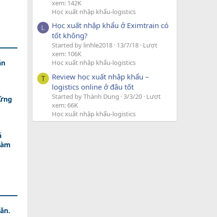
xem: 142K
Học xuất nhập khẩu-logistics
Học xuất nhập khẩu ở Eximtrain có
L
tốt không?
Started by linhle2018
13/7/18
Lượt
xem: 106K
ăn
Học xuất nhập khẩu-logistics
Review học xuất nhập khẩu –
T
logistics online ở đâu tốt
Started by Thành Dung
3/3/20
Lượt
 ứng
xem: 66K
Học xuất nhập khẩu-logistics
á
Làm
ăn.