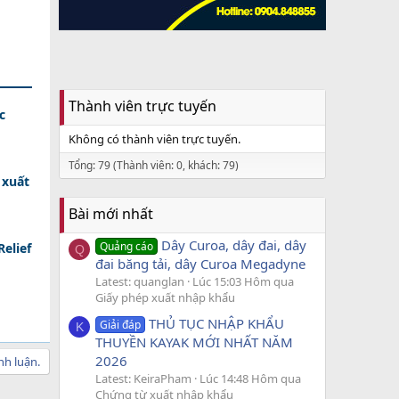
Thành viên trực tuyến
c
Không có thành viên trực tuyến.
Tổng: 79 (Thành viên: 0, khách: 79)
 xuất
Bài mới nhất
Dây Curoa, dây đai, dây
Quảng cáo
elief
Q
đai băng tải, dây Curoa Megadyne
Latest: quanglan
Lúc 15:03 Hôm qua
Giấy phép xuất nhập khẩu
THỦ TỤC NHẬP KHẨU
Giải đáp
K
THUYỀN KAYAK MỚI NHẤT NĂM
2026
nh luận.
Latest: KeiraPham
Lúc 14:48 Hôm qua
Chứng từ xuất nhập khẩu