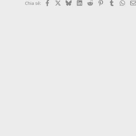
Facebook
X
Bluesky
LinkedIn
Reddit
Pinterest
Tumblr
What
Chia sẻ: