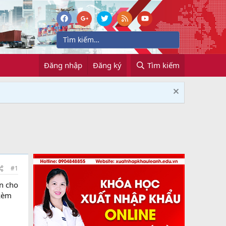
Đăng nhập
Đăng ký
Tìm kiếm
#1
ần cho
 kèm