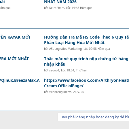
hất
NHẤT NĂM 2026
Hôm qua
bởi
KeiraPham
,
Lúc 14:48 Hôm qua
ỀN KAYAK MỚI
Hướng Dẫn Tra Mã HS Code Theo 6 Quy Tắ
Phân Loại Hàng Hóa Mới Nhất
bởi
ASL Logistics Marketing
,
Lúc 09:58 Hôm qua
ERA MỚI NHẤT
Thắc mắc về quy trình nộp chứng từ hàng
nhập khẩu
bởi
seooo1
,
Lúc 18:04, Thứ hai
/Qinux.BreezaMax.A
https://www.facebook.com/ArthryonHeatR
Cream.OfficialPage/
bởi
Winifredgilberts
,
21/7/26
Bạn phải đăng nhập hoặc đăng ký để bì