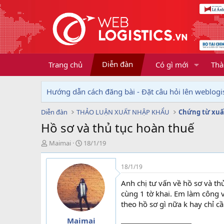
Diễn đàn
Trang chủ
Có gì mới
Thà
Hướng dẫn cách đăng bài - Đặt câu hỏi lên weblogis
Diễn đàn
THẢO LUẬN XUẤT NHẬP KHẨU
Chứng từ xuấ
Hồ sơ và thủ tục hoàn thuế
T
N
Maimai
18/1/19
h
g
r
à
18/1/19
e
y
a
g
Anh chị tư vấn về hồ sơ và t
d
ử
cùng 1 tờ khai. Em làm công
s
i
theo hồ sơ gì nữa k hay chỉ c
t
a
Maimai
r