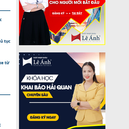
c
ủ tục
xe từ
I