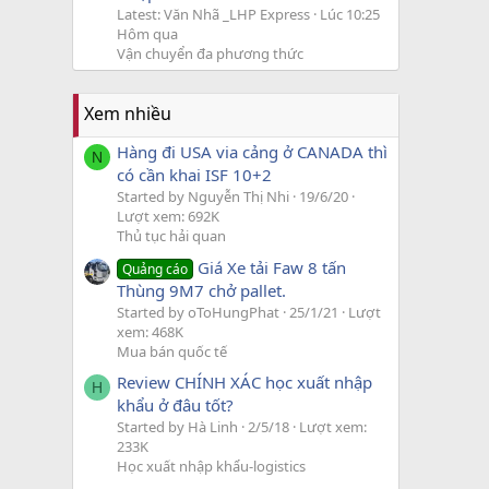
Latest: Văn Nhã _LHP Express
Lúc 10:25
Hôm qua
Vận chuyển đa phương thức
Xem nhiều
Hàng đi USA via cảng ở CANADA thì
N
có cần khai ISF 10+2
Started by Nguyễn Thị Nhi
19/6/20
Lượt xem: 692K
Thủ tục hải quan
Giá Xe tải Faw 8 tấn
Quảng cáo
Thùng 9M7 chở pallet.
Started by oToHungPhat
25/1/21
Lượt
xem: 468K
Mua bán quốc tế
Review CHÍNH XÁC học xuất nhập
H
khẩu ở đâu tốt?
Started by Hà Linh
2/5/18
Lượt xem:
233K
Học xuất nhập khẩu-logistics