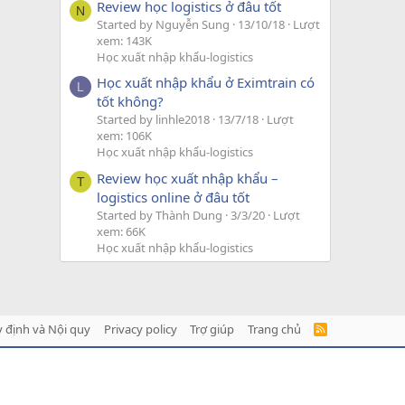
Review học logistics ở đâu tốt
N
Started by Nguyễn Sung
13/10/18
Lượt
xem: 143K
Học xuất nhập khẩu-logistics
Học xuất nhập khẩu ở Eximtrain có
L
tốt không?
Started by linhle2018
13/7/18
Lượt
xem: 106K
Học xuất nhập khẩu-logistics
Review học xuất nhập khẩu –
T
logistics online ở đâu tốt
Started by Thành Dung
3/3/20
Lượt
xem: 66K
Học xuất nhập khẩu-logistics
 định và Nội quy
Privacy policy
Trợ giúp
Trang chủ
R
S
S