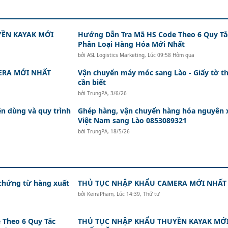
ỀN KAYAK MỚI
Hướng Dẫn Tra Mã HS Code Theo 6 Quy Tắ
Phân Loại Hàng Hóa Mới Nhất
bởi
ASL Logistics Marketing
,
Lúc 09:58 Hôm qua
ERA MỚI NHẤT
Vận chuyển máy móc sang Lào - Giấy tờ th
cần biết
bởi
TrungPA
,
3/6/26
nên dùng và quy trình
Ghép hàng, vận chuyển hàng hóa nguyên 
Việt Nam sang Lào 0853089321
bởi
TrungPA
,
18/5/26
 chứng từ hàng xuất
THỦ TỤC NHẬP KHẨU CAMERA MỚI NHẤT
bởi
KeiraPham
,
Lúc 14:39, Thứ tư
 Theo 6 Quy Tắc
THỦ TỤC NHẬP KHẨU THUYỀN KAYAK MỚ