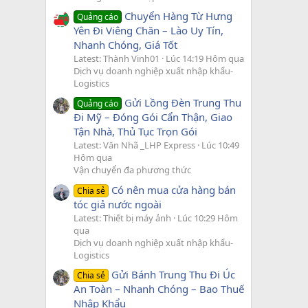
Chuyển Hàng Từ Hưng
Quảng cáo
Yên Đi Viêng Chăn – Lào Uy Tín,
Nhanh Chóng, Giá Tốt
Latest: Thành Vinh01
Lúc 14:19 Hôm qua
Dịch vụ doanh nghiệp xuất nhập khẩu-
Logistics
Gửi Lồng Đèn Trung Thu
Quảng cáo
Đi Mỹ – Đóng Gói Cẩn Thận, Giao
Tận Nhà, Thủ Tục Trọn Gói
Latest: Văn Nhã _LHP Express
Lúc 10:49
Hôm qua
Vận chuyển đa phương thức
Có nên mua cửa hàng bán
Chia sẻ
tóc giả nước ngoài
Latest: Thiết bị máy ảnh
Lúc 10:29 Hôm
qua
Dịch vụ doanh nghiệp xuất nhập khẩu-
Logistics
Gửi Bánh Trung Thu Đi Úc
Chia sẻ
An Toàn – Nhanh Chóng – Bao Thuế
Nhập Khẩu