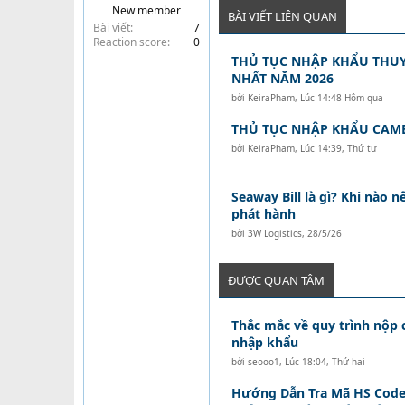
New member
t
BÀI VIẾT LIÊN QUAN
Bài viết
7
e
Reaction score
0
r
THỦ TỤC NHẬP KHẨU THUY
NHẤT NĂM 2026
bởi
KeiraPham
,
Lúc 14:48 Hôm qua
THỦ TỤC NHẬP KHẨU CAM
bởi
KeiraPham
,
Lúc 14:39, Thứ tư
Seaway Bill là gì? Khi nào 
phát hành
bởi
3W Logistics
,
28/5/26
ĐƯỢC QUAN TÂM
Thắc mắc về quy trình nộp
nhập khẩu
bởi
seooo1
,
Lúc 18:04, Thứ hai
Hướng Dẫn Tra Mã HS Code