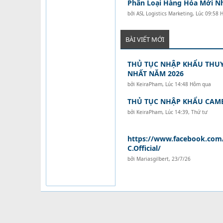
Phân Loại Hàng Hóa Mới N
bởi
ASL Logistics Marketing
,
Lúc 09:58 
BÀI VIẾT MỚI
THỦ TỤC NHẬP KHẨU THUY
NHẤT NĂM 2026
bởi
KeiraPham
,
Lúc 14:48 Hôm qua
THỦ TỤC NHẬP KHẨU CAM
bởi
KeiraPham
,
Lúc 14:39, Thứ tư
https://www.facebook.com
C.Official/
bởi
Mariasgilbert
,
23/7/26