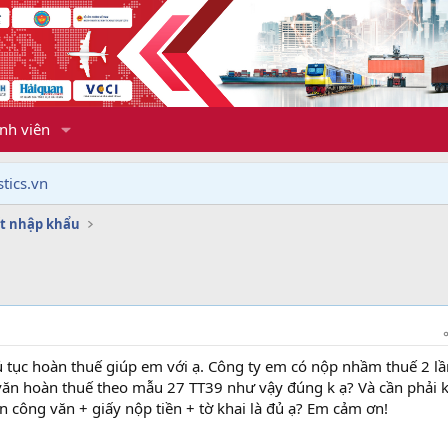
nh viên
tics.vn
t nhập khẩu
hủ tục hoàn thuế giúp em với ạ. Công ty em có nộp nhầm thuế 2 l
 văn hoàn thuế theo mẫu 27 TT39 như vậy đúng k ạ? Và cần phải
ần công văn + giấy nộp tiền + tờ khai là đủ ạ? Em cảm ơn!