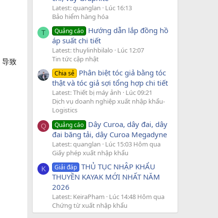
Latest: quanglan
Lúc 16:13
Bảo hiểm hàng hóa
Hướng dẫn lắp đồng hồ
Quảng cáo
T
áp suất chi tiết
Latest: thuylinhbilalo
Lúc 12:07
Tin tức cập nhật
 导致
Phân biệt tóc giả bằng tóc
Chia sẻ
thật và tóc giả sợi tổng hợp chi tiết
Latest: Thiết bị máy ảnh
Lúc 09:21
Dịch vụ doanh nghiệp xuất nhập khẩu-
Logistics
Dây Curoa, dây đai, dây
Quảng cáo
Q
đai băng tải, dây Curoa Megadyne
Latest: quanglan
Lúc 15:03 Hôm qua
Giấy phép xuất nhập khẩu
THỦ TỤC NHẬP KHẨU
Giải đáp
K
THUYỀN KAYAK MỚI NHẤT NĂM
2026
Latest: KeiraPham
Lúc 14:48 Hôm qua
Chứng từ xuất nhập khẩu