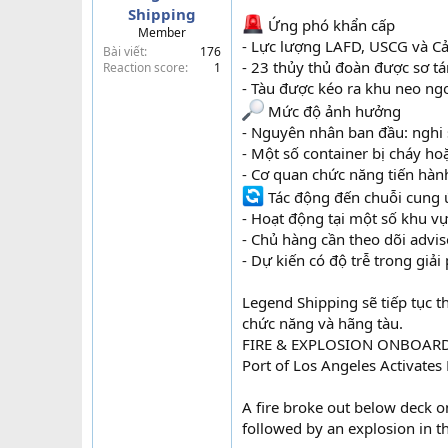
Shipping
t
Ứng phó khẩn cấp
Member
e
- Lực lượng LAFD, USCG và C
Bài viết
176
r
- 23 thủy thủ đoàn được sơ t
Reaction score
1
- Tàu được kéo ra khu neo ngo
Mức độ ảnh hưởng
- Nguyên nhân ban đầu: nghi 
- Một số container bị cháy h
- Cơ quan chức năng tiến hành
Tác động đến chuỗi cung
- Hoạt động tại một số khu vự
- Chủ hàng cần theo dõi advi
- Dự kiến có độ trễ trong giải
Legend Shipping sẽ tiếp tục t
chức năng và hãng tàu.
FIRE & EXPLOSION ONBOAR
Port of Los Angeles Activate
A fire broke out below deck o
followed by an explosion in t