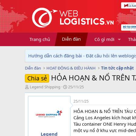
Diễn đàn
Trang chủ
Có gì mới
Thà
Hướng dẫn cách đăng bài - Đặt câu hỏi lên weblogis
Diễn đàn
HOẠT ĐỘNG & ĐIỀU HÀNH
Tin tức cập nhật
HỎA HOẠN & NỔ TRÊN 
Chia sẻ
T
N
Legend Shipping
25/11/25
h
g
r
à
25/11/25
e
y
a
g
HỎA HOẠN & NỔ TRÊN TÀU 
d
ử
Cảng Los Angeles kích hoạt k
s
i
Tàu container ONE Henry Huds
t
một vụ nổ ở khu vực mid-deck
a
Legend
r