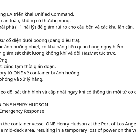
ảng LA triển khai Unified Command.
án an toàn, không có thương vong.
ài phá (~1 hải lý) để giảm rủi ro cho cầu bến và các khu lân cận.
sự cố điện dưới boong (đang điều tra).
oặc ảnh hưởng nhiệt, có khả năng liên quan hàng nguy hiểm.
 giám sát chất lượng không khí và đội HazMat túc trực.
 ứng
c cảng tạm thời gián đoạn.
sory từ ONE về container bị ảnh hưởng.
 phóng và xử lý hàng.
heo dõi sát tình hình và cập nhật ngay khi có thông tin mới từ cơ
D ONE HENRY HUDSON
s Emergency Response
n the container vessel ONE Henry Hudson at the Port of Los Ange
he mid-deck area, resulting in a temporary loss of power on the ve