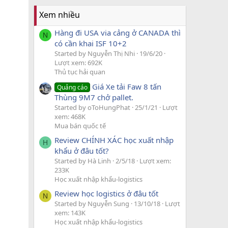
Xem nhiều
Hàng đi USA via cảng ở CANADA thì
N
có cần khai ISF 10+2
Started by Nguyễn Thị Nhi
19/6/20
Lượt xem: 692K
Thủ tục hải quan
Giá Xe tải Faw 8 tấn
Quảng cáo
Thùng 9M7 chở pallet.
Started by oToHungPhat
25/1/21
Lượt
xem: 468K
Mua bán quốc tế
Review CHÍNH XÁC học xuất nhập
H
khẩu ở đâu tốt?
Started by Hà Linh
2/5/18
Lượt xem:
233K
Học xuất nhập khẩu-logistics
Review học logistics ở đâu tốt
N
Started by Nguyễn Sung
13/10/18
Lượt
xem: 143K
Học xuất nhập khẩu-logistics