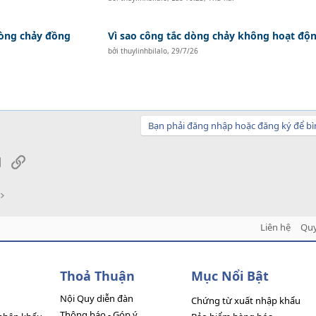
dòng chảy đồng
Vì sao công tắc dòng chảy không hoạt độ
bởi
thuylinhbilalo
,
29/7/26
Bạn phải đăng nhập hoặc đăng ký để bì
sApp
Email
Link
Liên hệ
Quy
Thoả Thuận
Mục Nổi Bật
Nội Quy diễn đàn
Chứng từ xuất nhập khẩu
Thông báo - Góp ý