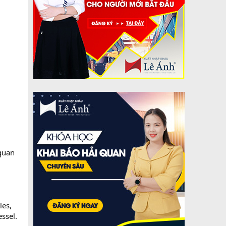
 quan
les,
ssel.