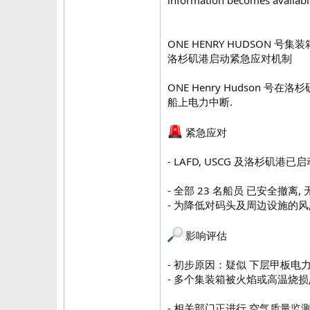
information becomes available
ONE HENRY HUDSON 
洛杉矶港启动紧急应对机制
ONE Henry Hudson 
船上电力中断.
紧急应对
- LAFD, USCG 及洛杉矶港已启
- 全部 23 名船员 已安全撤离,
- 为降低对码头及周边设施的风,
影响评估
- 初步原因：疑似 下层甲板电
- 多个集装箱被火焰或高温烧损,
- 相关部门正进行 空气质量监测, 