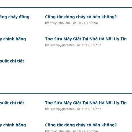
dòng chảy đồng
Công tắc dòng chảy có bền không?
bởi
thuylinhbilalo
,
Lúc 10:23, Thứ hai
y chính hãng
Thợ Sửa Máy Giặt Tại Nhà Hà Nội Uy Tín
bởi
suamaygiatsalat
,
Lúc 11:13, Thứ tư
uất chi tiết
uất chi tiết
Thợ Sửa Máy Giặt Tại Nhà Hà Nội Uy Tín
bởi
suamaygiatsalat
,
Lúc 11:13, Thứ tư
y chính hãng
Công tắc dòng chảy có bền không?
bởi
thuylinhbilalo
,
Lúc 10:23, Thứ hai