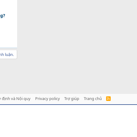
ng?
nh luận.
 định và Nội quy
Privacy policy
Trợ giúp
Trang chủ
R
S
S