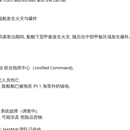
 from authorities and the carrier.
号集装箱船发生火灾与爆炸
号在洛杉矶港靠泊期间, 船舶下层甲板发生火灾, 随后在中部甲板区域发生爆炸,
动 联合指挥中心（Unified Command).
 无人员伤亡.
 险船舶已被拖至 约 1 海里外的锚地.
力系统故障（调查中).
 可能涉及 危险品货物.
HazMat 团队已待命.