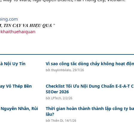
ping.com
, 𝑻𝑰𝑵 𝑪𝑨̣̂𝒀 𝑽𝑨̀ 𝑯𝑰𝑬̣̂𝑼 𝑸𝑼𝑨̉ ''
khaithuehaiquan
à Nội Uy Tín
Vì sao công tắc dòng chảy không hoạt độ
bởi
thuylinhbilalo
,
29/7/26
ay Vỏ Thép Bền
Checklist Tối Ưu Nội Dung Chuẩn E-E-A-T 
SEOer 2026
bởi
LPTech
,
2/2/26
: Nguyên Nhân, Rủi
Thời gian hoàn thành thành lập công ty b
lâu?
bởi
Thiên Di
,
14/1/26