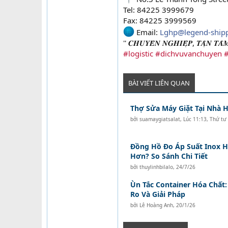
Tel: 84225 3999679
Fax: 84225 3999569
Email:
Lghp@legend-ship
'' 𝑪𝑯𝑼𝒀𝑬̂𝑵 𝑵𝑮𝑯𝑰𝑬̣̂𝑷, 𝑻𝑨̣̂𝑵 𝑻𝑨̂𝑴
#logistic
#dichvuvanchuyen
#
BÀI VIẾT LIÊN QUAN
Thợ Sửa Máy Giặt Tại Nhà H
bởi
suamaygiatsalat
,
Lúc 11:13, Thứ tư
Đồng Hồ Đo Áp Suất Inox H
Hơn? So Sánh Chi Tiết
bởi
thuylinhbilalo
,
24/7/26
Ùn Tắc Container Hóa Chất
Ro Và Giải Pháp
bởi
Lê Hoàng Anh
,
20/1/26