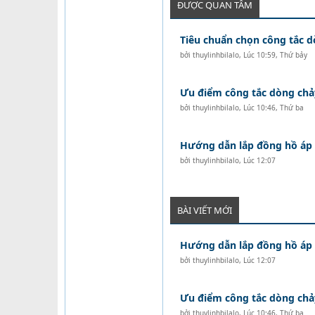
ĐƯỢC QUAN TÂM
Tiêu chuẩn chọn công tắc 
bởi
thuylinhbilalo
,
Lúc 10:59, Thứ bảy
Ưu điểm công tắc dòng chả
bởi
thuylinhbilalo
,
Lúc 10:46, Thứ ba
Hướng dẫn lắp đồng hồ áp s
bởi
thuylinhbilalo
,
Lúc 12:07
BÀI VIẾT MỚI
Hướng dẫn lắp đồng hồ áp s
bởi
thuylinhbilalo
,
Lúc 12:07
Ưu điểm công tắc dòng chả
bởi
thuylinhbilalo
,
Lúc 10:46, Thứ ba