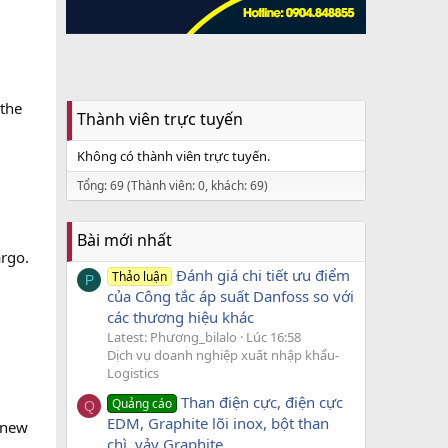
 the
Thành viên trực tuyến
Không có thành viên trực tuyến.
Tổng: 69 (Thành viên: 0, khách: 69)
Bài mới nhất
argo.
Đánh giá chi tiết ưu điểm
Thảo luận
P
của Công tắc áp suất Danfoss so với
các thương hiệu khác
Latest: Phương_bilalo
Lúc 16:58
Dịch vụ doanh nghiệp xuất nhập khẩu-
Logistics
Than điện cực, điện cực
Quảng cáo
Q
EDM, Graphite lõi inox, bột than
 new
chì, vảy Graphite