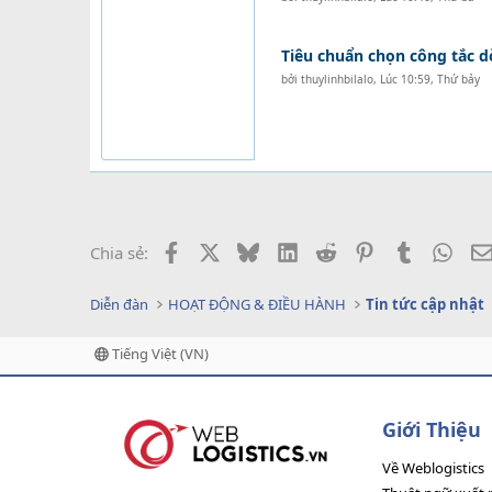
Tiêu chuẩn chọn công tắc 
bởi
thuylinhbilalo
,
Lúc 10:59, Thứ bảy
Facebook
X
Bluesky
LinkedIn
Reddit
Pinterest
Tumblr
What
Chia sẻ:
Diễn đàn
HOẠT ĐỘNG & ĐIỀU HÀNH
Tin tức cập nhật
Tiếng Việt (VN)
Giới Thiệu
Về Weblogistics