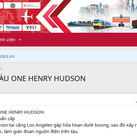
nh viên
tics.vn
TÀU ONE HENRY HUDSON
ONE HENRY HUDSON
hẩn cấp
on tại cảng Los Angeles gặp hỏa hoạn dưới boong, sau đó xảy r
, làm gián đoạn nguồn điện trên tàu.