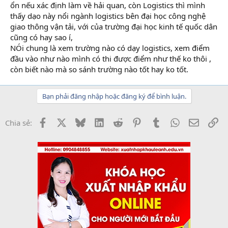
ổn nếu xác định làm về hải quan, còn Logistics thì mình
thấy dạo này nổi ngành logistics bên đại học công nghệ
giao thông vận tải, với của trường đại học kinh tế quốc dân
cũng có hay sao í,
NÓi chung là xem trường nào có dạy logistics, xem điểm
đầu vào như nào mình có thi được điểm như thế ko thôi ,
còn biết nào mà so sánh trường nào tốt hay ko tốt.
Bạn phải đăng nhập hoặc đăng ký để bình luận.
Facebook
X
Bluesky
LinkedIn
Reddit
Pinterest
Tumblr
WhatsApp
Email
Li
Chia sẻ: