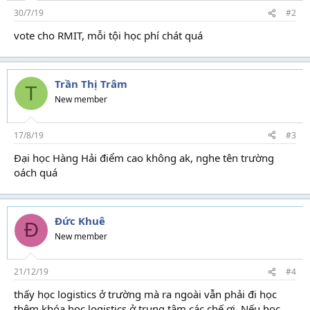
s
30/7/19
#2
:
vote cho RMIT, mỗi tội học phí chát quá
Trần Thị Trâm
T
New member
17/8/19
#3
Đại học Hàng Hải điểm cao không ak, nghe tên trường
oách quá
Đức Khuê
Đ
New member
21/12/19
#4
thấy học logistics ở trường mà ra ngoài vẫn phải đi học
thêm khóa học logistics ở trung tâm các chế ơi, Nếu học