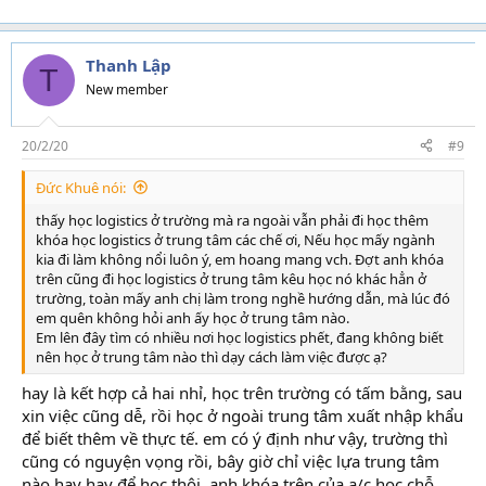
Thanh Lập
T
New member
20/2/20
#9
Đức Khuê nói:
thấy học logistics ở trường mà ra ngoài vẫn phải đi học thêm
khóa học logistics ở trung tâm các chế ơi, Nếu học mấy ngành
kia đi làm không nổi luôn ý, em hoang mang vch. Đợt anh khóa
trên cũng đi học logistics ở trung tâm kêu học nó khác hẳn ở
trường, toàn mấy anh chị làm trong nghề hướng dẫn, mà lúc đó
em quên không hỏi anh ấy học ở trung tâm nào.
Em lên đây tìm có nhiều nơi học logistics phết, đang không biết
nên học ở trung tâm nào thì dạy cách làm việc được ạ?
hay là kết hợp cả hai nhỉ, học trên trường có tấm bằng, sau
xin việc cũng dễ, rồi học ở ngoài trung tâm xuất nhập khẩu
để biết thêm về thực tế. em có ý định như vậy, trường thì
cũng có nguyện vọng rồi, bây giờ chỉ việc lựa trung tâm
nào hay hay để học thôi. anh khóa trên của a/c học chỗ