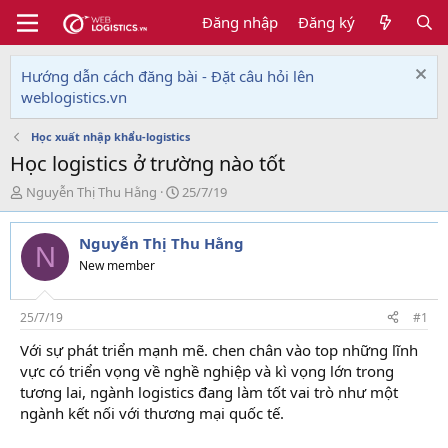
Đăng nhập
Đăng ký
Hướng dẫn cách đăng bài - Đặt câu hỏi lên
weblogistics.vn
Học xuất nhập khẩu-logistics
Học logistics ở trường nào tốt
T
N
Nguyễn Thị Thu Hằng
25/7/19
h
g
r
à
Nguyễn Thị Thu Hằng
e
y
N
a
g
New member
d
ử
s
i
t
25/7/19
#1
a
Với sự phát triển mạnh mẽ. chen chân vào top những lĩnh
r
vực có triển vọng về nghề nghiệp và kì vọng lớn trong
t
e
tương lai, ngành logistics đang làm tốt vai trò như một
r
ngành kết nối với thương mại quốc tế.