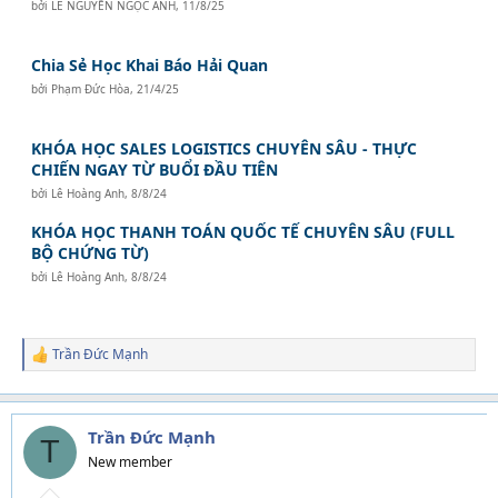
bởi
LÊ NGUYỄN NGỌC ÁNH
,
11/8/25
Chia Sẻ Học Khai Báo Hải Quan
bởi
Phạm Đức Hòa
,
21/4/25
KHÓA HỌC SALES LOGISTICS CHUYÊN SÂU - THỰC
CHIẾN NGAY TỪ BUỔI ĐẦU TIÊN
bởi
Lê Hoàng Anh
,
8/8/24
KHÓA HỌC THANH TOÁN QUỐC TẾ CHUYÊN SÂU (FULL
BỘ CHỨNG TỪ)
bởi
Lê Hoàng Anh
,
8/8/24
Trần Đức Mạnh
R
e
a
c
t
Trần Đức Mạnh
T
i
New member
o
n