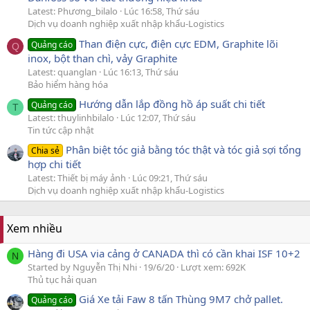
Latest: Phương_bilalo
Lúc 16:58, Thứ sáu
Dịch vụ doanh nghiệp xuất nhập khẩu-Logistics
Than điện cực, điện cực EDM, Graphite lõi
Quảng cáo
Q
inox, bột than chì, vảy Graphite
Latest: quanglan
Lúc 16:13, Thứ sáu
Bảo hiểm hàng hóa
Hướng dẫn lắp đồng hồ áp suất chi tiết
Quảng cáo
T
Latest: thuylinhbilalo
Lúc 12:07, Thứ sáu
Tin tức cập nhật
Phân biệt tóc giả bằng tóc thật và tóc giả sợi tổng
Chia sẻ
hợp chi tiết
Latest: Thiết bị máy ảnh
Lúc 09:21, Thứ sáu
Dịch vụ doanh nghiệp xuất nhập khẩu-Logistics
Xem nhiều
Hàng đi USA via cảng ở CANADA thì có cần khai ISF 10+2
N
Started by Nguyễn Thị Nhi
19/6/20
Lượt xem: 692K
Thủ tục hải quan
Giá Xe tải Faw 8 tấn Thùng 9M7 chở pallet.
Quảng cáo