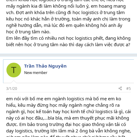
mấy ngành kia đi làm không nổi luôn ý, em hoang mang
vch. Đợt anh khóa trên cũng đi học logistics ở trung tâm
kêu học nó khác hẳn ở trường, toàn mấy anh chị làm trong
nghề hướng dẫn, mà lúc đó em quên không hỏi anh ấy
học ở trung tâm nào.
Em lên đây tìm có nhiều nơi học logistics phết, đang không
biết nên học ở trung tâm nào thì dạy cách làm việc được ạ?
Trần Thảo Nguyên
T
New member
3/1/20
#5
em nói với bố mẹ em ngành logistics mà bố mẹ em ko
hiểu, kêu mày đừng học mấy ngành nghe chẳng rõ ra
ngành gì, học kế toán hay học kinh tế chứ logistics là gì, cái
này có ai học đâu,...bla bla, mà em thuyết phục mãi không
được. Em bảo trong trường đại học giao thông vận tải có
dạy logistics, trường lớn lắm mà 2 ông bà vẫn không nghe,
giờ em nên làm nào để thuyết phục chứ giờ bme rầu hết