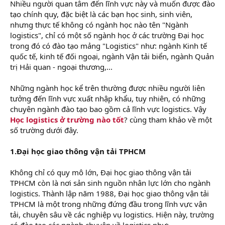
Nhiều người quan tâm đến lĩnh vực này và muốn được đào
tạo chính quy, đặc biệt là các bạn học sinh, sinh viên,
nhưng thực tế không có ngành học nào tên "Ngành
logistics", chỉ có một số ngành học ở các trường Đại học
trong đó có đào tạo mảng "Logistics" như: ngành Kinh tế
quốc tế, kinh tế đối ngoại, ngành Vận tải biển, ngành Quản
trị Hải quan - ngoại thương,...
Những ngành học kể trên thường được nhiều người liên
tưởng đến lĩnh vực xuất nhập khẩu, tuy nhiên, có những
chuyên ngành đào tạo bao gồm cả lĩnh vực logistics. Vậy
Học logistics ở trường nào tốt
? cùng tham khảo về một
số trường dưới đây.
1.Đại học giao thông vận tải TPHCM
Không chỉ có quy mô lớn, Đại học giao thông vận tải
TPHCM còn là nơi sản sinh nguồn nhân lực lớn cho ngành
logistics. Thành lập năm 1988, Đại học giao thông vận tải
TPHCM là một trong những đứng đầu trong lĩnh vực vận
tải, chuyên sâu về các nghiệp vụ logistics. Hiện này, trường
có đào tạo các ngành chuyên về logistics như: