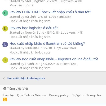
Started by oToHungPhat
25/1/21
Lượt xem: 468K
Mua bán quốc tế
Review CHÍNH XÁC học xuất nhập khẩu ở đâu tốt?
H
Started by Hà Linh
2/5/18
Lượt xem: 236K
Học xuất nhập khẩu-logistics
Review học logistics ở đâu tốt
N
Started by Nguyễn Sung
13/10/18
Lượt xem: 144K
Học xuất nhập khẩu-logistics
Học xuất nhập khẩu ở Eximtrain có tốt không?
L
Started by linhle2018
13/7/18
Lượt xem: 107K
Học xuất nhập khẩu-logistics
Review học xuất nhập khẩu – logistics online ở đâu tốt
T
Started by Thành Dung
3/3/20
Lượt xem: 66K
Học xuất nhập khẩu-logistics
Học xuất nhập khẩu-logistics
Tiếng Việt (VN)
Liên hệ
Quy định và Nội quy
Privacy policy
Trợ giúp
Trang chủ
R
S
S