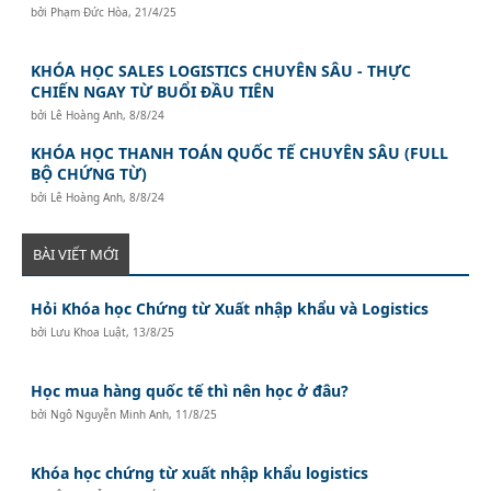
bởi
Phạm Đức Hòa
,
21/4/25
KHÓA HỌC SALES LOGISTICS CHUYÊN SÂU - THỰC
CHIẾN NGAY TỪ BUỔI ĐẦU TIÊN
bởi
Lê Hoàng Anh
,
8/8/24
KHÓA HỌC THANH TOÁN QUỐC TẾ CHUYÊN SÂU (FULL
BỘ CHỨNG TỪ)
bởi
Lê Hoàng Anh
,
8/8/24
BÀI VIẾT MỚI
Hỏi Khóa học Chứng từ Xuất nhập khẩu và Logistics
bởi
Lưu Khoa Luật
,
13/8/25
Học mua hàng quốc tế thì nên học ở đâu?
bởi
Ngô Nguyễn Minh Anh
,
11/8/25
Khóa học chứng từ xuất nhập khẩu logistics