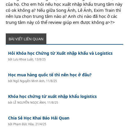
của họ. Cho em hỏi nếu học xuất nhập khẩu trung tâm này
có ok không ạ? Nếu giữa Song Ánh, Lê Ánh, Exim Train thì
nên lựa chọn trung tâm nào ạ? Anh chị nào đã học ở các
trung tâm này có thể review giúp em được không ạ>?>
BÀI VIẾT LIÊN QUAN
Hỏi Khóa học Chứng từ Xuất nhập khẩu và Logistics
bởi
Lưu Khoa Luật
,
13/8/25
Học mua hàng quốc tế thì nên học ở đâu?
bởi
Ngô Nguyễn Minh Anh
,
11/8/25
Khóa học chứng từ xuất nhập khẩu logistics
bởi
LÊ NGUYỄN NGỌC ÁNH
,
11/8/25
Chia Sẻ Học Khai Báo Hải Quan
bởi
Phạm Đức Hòa
,
21/4/25