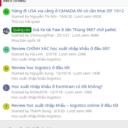
Xem nhiều
Hàng đi USA via cảng ở CANADA thì có cần khai ISF 10+2
N
Started by Nguyễn Thị Nhi
19/6/20
Lượt xem: 692K
Thủ tục hải quan
Giá Xe tải Faw 8 tấn Thùng 9M7 chở pallet.
Quảng cáo
Started by oToHungPhat
25/1/21
Lượt xem: 468K
Mua bán quốc tế
Review CHÍNH XÁC học xuất nhập khẩu ở đâu tốt?
H
Started by Hà Linh
2/5/18
Lượt xem: 234K
Học xuất nhập khẩu-logistics
Review học logistics ở đâu tốt
N
Started by Nguyễn Sung
13/10/18
Lượt xem: 143K
Học xuất nhập khẩu-logistics
Học xuất nhập khẩu ở Eximtrain có tốt không?
L
Started by linhle2018
13/7/18
Lượt xem: 106K
Học xuất nhập khẩu-logistics
Review học xuất nhập khẩu – logistics online ở đâu tốt
T
Started by Thành Dung
3/3/20
Lượt xem: 66K
Học xuất nhập khẩu-logistics