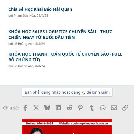
Chia Sẻ Học Khai Báo Hải Quan
bởi
Phạm Đức Hòa
,
21/4/25
KHÓA HỌC SALES LOGISTICS CHUYÊN SÂU - THỰC
CHIẾN NGAY TỪ BUỔI ĐẦU TIÊN
bởi
Lê Hoàng Anh
,
8/8/24
KHÓA HỌC THANH TOÁN QUỐC TẾ CHUYÊN SÂU (FULL
BỘ CHỨNG TỪ)
bởi
Lê Hoàng Anh
,
8/8/24
Bạn phải đăng nhập hoặc đăng ký để bình luận.
Facebook
X
Bluesky
LinkedIn
Reddit
Pinterest
Tumblr
WhatsApp
Email
Li
Chia sẻ: