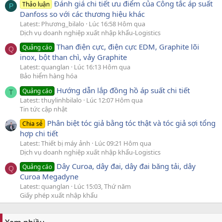
Đánh giá chi tiết ưu điểm của Công tắc áp suất
Thảo luận
P
Danfoss so với các thương hiệu khác
Latest: Phương_bilalo
Lúc 16:58 Hôm qua
Dịch vụ doanh nghiệp xuất nhập khẩu-Logistics
Than điện cực, điện cực EDM, Graphite lõi
Quảng cáo
Q
inox, bột than chì, vảy Graphite
Latest: quanglan
Lúc 16:13 Hôm qua
Bảo hiểm hàng hóa
Hướng dẫn lắp đồng hồ áp suất chi tiết
Quảng cáo
T
Latest: thuylinhbilalo
Lúc 12:07 Hôm qua
Tin tức cập nhật
Phân biệt tóc giả bằng tóc thật và tóc giả sợi tổng
Chia sẻ
hợp chi tiết
Latest: Thiết bị máy ảnh
Lúc 09:21 Hôm qua
Dịch vụ doanh nghiệp xuất nhập khẩu-Logistics
Dây Curoa, dây đai, dây đai băng tải, dây
Quảng cáo
Q
Curoa Megadyne
Latest: quanglan
Lúc 15:03, Thứ năm
Giấy phép xuất nhập khẩu