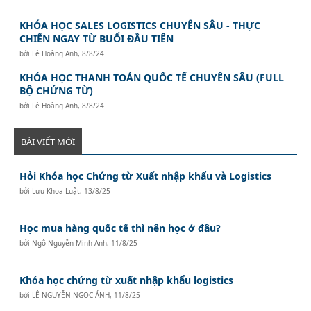
KHÓA HỌC SALES LOGISTICS CHUYÊN SÂU - THỰC
CHIẾN NGAY TỪ BUỔI ĐẦU TIÊN
bởi
Lê Hoàng Anh
,
8/8/24
KHÓA HỌC THANH TOÁN QUỐC TẾ CHUYÊN SÂU (FULL
BỘ CHỨNG TỪ)
bởi
Lê Hoàng Anh
,
8/8/24
BÀI VIẾT MỚI
Hỏi Khóa học Chứng từ Xuất nhập khẩu và Logistics
bởi
Lưu Khoa Luật
,
13/8/25
Học mua hàng quốc tế thì nên học ở đâu?
bởi
Ngô Nguyễn Minh Anh
,
11/8/25
Khóa học chứng từ xuất nhập khẩu logistics
bởi
LÊ NGUYỄN NGỌC ÁNH
,
11/8/25