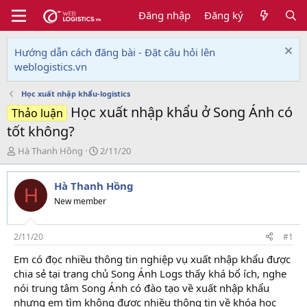
Đăng nhập
Đăng ký
Hướng dẫn cách đăng bài - Đặt câu hỏi lên
weblogistics.vn
Học xuất nhập khẩu-logistics
Học xuất nhập khẩu ở Song Ánh có
Thảo luận
tốt không?
T
N
Hà Thanh Hồng
2/11/20
h
g
r
à
Hà Thanh Hồng
e
y
H
a
g
New member
d
ử
s
i
t
2/11/20
#1
a
Em có đọc nhiều thông tin nghiệp vụ xuất nhập khẩu được
r
chia sẻ tại trang chủ Song Ánh Logs thấy khá bổ ích, nghe
t
e
nói trung tâm Song Ánh có đào tạo về xuất nhập khẩu
r
nhưng em tìm không được nhiều thông tin về khóa học